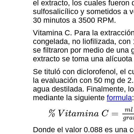
el extracto, los cuales fueron
sulfosalicílico y sometidos a 
30 minutos a 3500 RPM.
Vitamina C. Para la extracció
congelada, no liofilizada, con
se filtraron por medio de una 
extracto se toma una alícuota d
Se tituló con diclorofenol, el
la evaluación con 50 mg de 2.
agua destilada. Finalmente, l
mediante la siguiente
formula
:
m
l
=
%
V
i
t
a
m
i
n
a
C
%
V
i
t
a
m
i
n
a
C
=
m
l
g
a
s
t
a
d
o
s
×
0.088
×
d
i
l
u
c
i
ó
n
×
1
g
r
a
Donde el valor 0.088 es una c