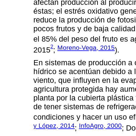
afectan producción al producir
éstas; el estrés oxidativo gen
reduce la producción de fotos
pocos frutos y de baja calida
el 85% del peso del fruto es a
2
Moreno-Vega, 2015
2015
;
).
En sistemas de producción a c
hídrico se acentúan debido a l
viento, que influyen en la ev
agricultura protegida hay aum
planta por la cubierta plástica
de tener sistemas de refriger
condiciones y hacer un uso ef
y López, 2014
InfoAgro, 2000
;
; D