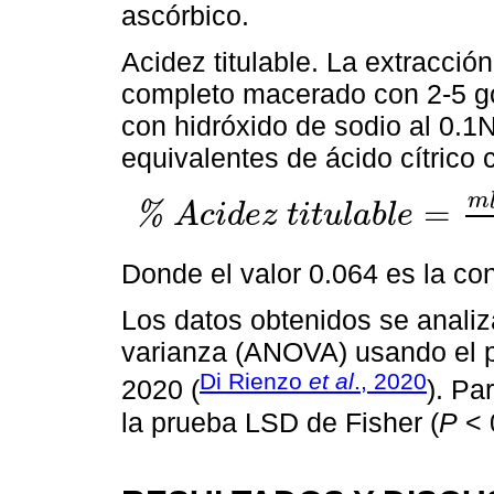
ascórbico.
Acidez titulable. La extracció
completo macerado con 2-5 gota
con hidróxido de sodio al 0.1
equivalentes de ácido cítrico 
m
=
%
A
c
i
d
e
z
t
i
t
u
l
a
b
l
e
%
A
c
i
d
e
z
t
i
t
u
l
a
b
l
e
=
m
l
g
a
s
t
a
d
o
s
×
n
o
r
m
a
l
i
d
a
d
×
0.064
Donde el valor 0.064 es la con
Los datos obtenidos se analiz
varianza (ANOVA) usando el pr
Di Rienzo
et al
., 2020
2020 (
). Pa
la prueba LSD de Fisher (
P
< 