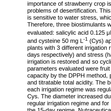
importance of strawberry crop is
problems of desertification. This
is sensitive to water stress, wh
Therefore, three biostimulants w
evaluated: salicylic acid 0.125 
-1
and cysteine 50 mg L
(Cys) ap
plants with 3 different irrigation
days respectively) and stress (h
irrigation is restored and so cyc
parameters evaluated were fruit 
capacity by the DPPH method, p
and titratable total acidity. The 
each irrigation regime was regu
Cys. The diameter increased due
regular irrigation regime and fo
the 15-day regime. Nutraceutica