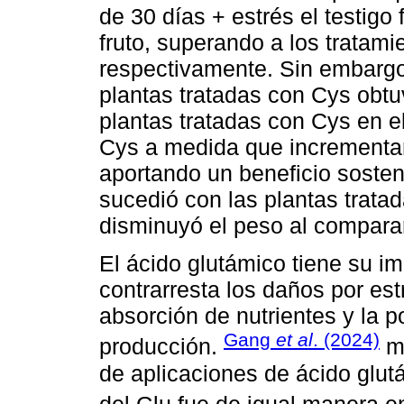
de 30 días + estrés el testig
fruto, superando a los tratam
respectivamente. Sin embargo,
plantas tratadas con Cys obt
plantas tratadas con Cys en el
Cys a medida que incrementan
aportando un beneficio sosten
sucedió con las plantas trata
disminuyó el peso al comparar
El ácido glutámico tiene su 
contrarresta los daños por est
absorción de nutrientes y la p
Gang
et al
. (2024)
producción.
mi
de aplicaciones de ácido glutá
del Glu fue de igual manera en