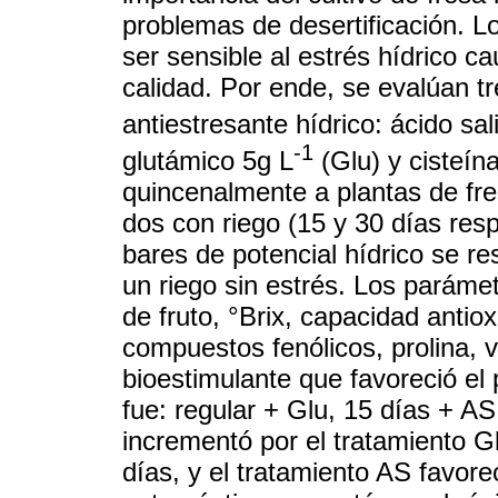
problemas de desertificación. Lo 
ser sensible al estrés hídrico 
calidad. Por ende, se evalúan t
antiestresante hídrico: ácido sa
-1
glutámico 5g L
(Glu) y cisteín
quincenalmente a plantas de fre
dos con riego (15 y 30 días resp
bares de potencial hídrico se res
un riego sin estrés. Los paráme
de fruto, °Brix, capacidad anti
compuestos fenólicos, prolina, vi
bioestimulante que favoreció el
fue: regular + Glu, 15 días + AS
incrementó por el tratamiento G
días, y el tratamiento AS favore