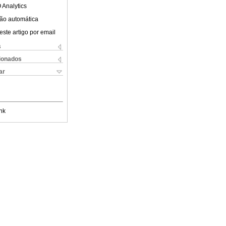
 Analytics
ão automática
este artigo por email
s
cionados
ar
nk