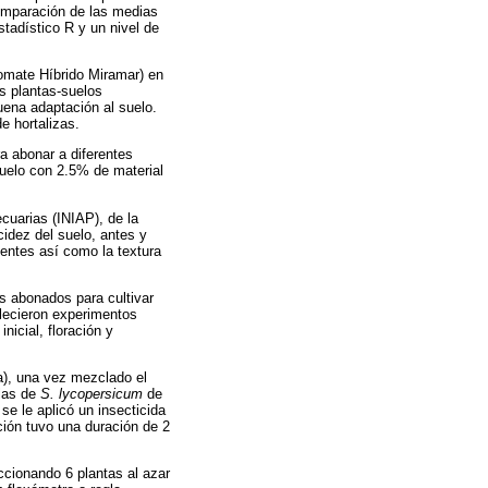
comparación de las medias
stadístico R y un nivel de
Tomate Híbrido Miramar) en
s plantas-suelos
ena adaptación al suelo.
e hortalizas.
ra abonar a diferentes
suelo con 2.5% de material
ecuarias (INIAP), de la
cidez del suelo, antes y
entes así como la textura
os abonados para cultivar
blecieron experimentos
nicial, floración y
a), una vez mezclado el
ulas de
S. lycopersicum
de
e le aplicó un insecticida
ción tuvo una duración de 2
ccionando 6 plantas al azar