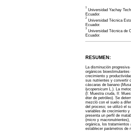
1
Universidad Yachay Tech,
Ecuador.
2
Universidad Técnica Esta
Ecuador.
3
Universidad Técnica de Co
Ecuador.
RESUMEN:
La disminución progresiva 
orgánicos bioestimulantes 
crecimiento y productivida
sus nutrientes y convertir
cáscaras de banano (
Musa
lycopersicum
L.). La metod
(I: Muestra cruda, II: Mues
éter de petróleo). Se dete
mezcló con el suelo a dif
del proceso; se utilizó el
variables de crecimiento y
presenta un perfil de matab
(micro y macronutrientes),
orgánica, los tratamientos
establecer parámetros de r