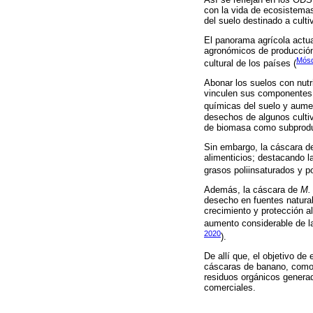
con la vida de ecosistemas 
del suelo destinado a cult
El panorama agrícola actua
agronómicos de producción 
Mósq
cultural de los países (
Abonar los suelos con nutr
vinculen sus componentes e
químicas del suelo y aumen
desechos de algunos cultiv
de biomasa como subprodu
Sin embargo, la cáscara de
alimenticios; destacando l
grasos poliinsaturados y po
Además, la cáscara de
M.
desecho en fuentes natural
crecimiento y protección a
aumento considerable de la
2020
).
De allí que, el objetivo d
cáscaras de banano, como a
residuos orgánicos generad
comerciales.