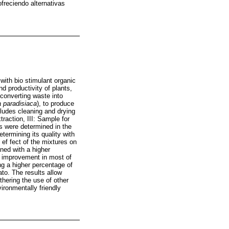
freciendo alternativas
 with bio stimulant organic
d productivity of plants,
 converting waste into
 paradisiaca
), to produce
ludes cleaning and drying
traction, III: Sample for
es were determined in the
termining its quality with
 ef fect of the mixtures on
ined with a higher
nt improvement in most of
ng a higher percentage of
to. The results allow
thering the use of other
ironmentally friendly