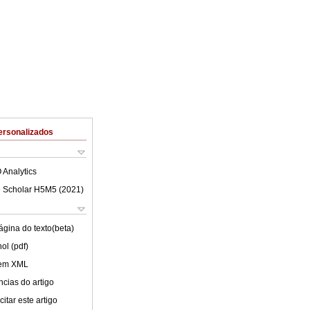
ersonalizados
 Analytics
 Scholar H5M5 (
2021
)
ágina do texto(beta)
ol (pdf)
 em XML
cias do artigo
itar este artigo