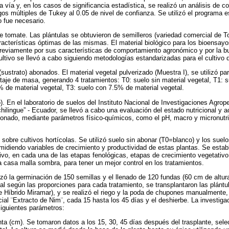
vía y, en los casos de significancia estadística, se realizó un análisis de 
os múltiples de Tukey al 0.05 de nivel de confianza. Se utilizó el programa e
 fue necesario.
e tomate. Las plántulas se obtuvieron de semilleros (variedad comercial de 
acterísticas óptimas de las mismas. El material biológico para los bioensayo
reviamente por sus características de comportamiento agronómico y por la bu
ltivo se llevó a cabo siguiendo metodologías estandarizadas para el cultivo d
sustrato) abonados. El material vegetal pulverizado (Muestra I), se utilizó pa
aje de masa, generando 4 tratamientos: T0: suelo sin material vegetal, T1: 
% de material vegetal, T3: suelo con 7.5% de material vegetal.
o). En el laboratorio de suelos del Instituto Nacional de Investigaciones Agrop
ilingue” - Ecuador, se llevó a cabo una evaluación del estado nutricional y a
onado, mediante parámetros físico-químicos, como el pH, macro y micronutri
s sobre cultivos hortícolas. Se utilizó suelo sin abonar (T0=blanco) y los suel
 midiendo variables de crecimiento y productividad de estas plantas. Se esta
ivo, en cada una de las etapas fenológicas, etapas de crecimiento vegetativo i
a casa malla sombra, para tener un mejor control en los tratamientos.
zó la germinación de 150 semillas y el llenado de 120 fundas (60 cm de altur
tal según las proporciones para cada tratamiento, se transplantaron las plánt
 Híbrido Miramar), y se realizó el riego y la poda de chupones manualmente, s
cial ¨Extracto de Nim¨, cada 15 hasta los 45 días y el deshierbe. La investiga
iguientes parámetros:
anta (cm). Se tomaron datos a los 15, 30, 45 días después del trasplante, sele