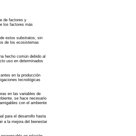
e de factores y
de los factores más
de estos substratos; sin
cos de los ecosistemas
e ha hecho común debido al
ecto uso en determinados
izantes en la producción
tigaciones tecnológicas
oras en las variables de
ambiente, se hace necesario
n amigables con el ambiente
l para el desarrollo hasta
ir a la mejora del bienestar
 responsable en relación