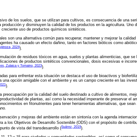
ivo de los suelos, que se utilizan para cultivos, es consecuencia de una seri
producción y disminuyen la calidad de los productos en la agricultura. Uno 
y creciente uso de productos químicos sintéticos.
les son una alternativa común para recuperar, mantener y mejorar la calidad 
gentes ha causado un efecto dañino, tanto en factores bióticos como abióti
spinoza, 2024
).
umulación de residuos tóxicos en agua, suelos y plantas alimenticias, que s
plicaciones de productos sintéticos convencionales, dosis excesivas e incorr
es, Zulaica y Tomaino, 2023
).
izadas para enfrentar esta situación se destaca el uso de bioactivos y biofertil
nta una opción amigable con el ambiente y es un campo creciente en las inves
2021
).
a preocupación por la calidad del suelo destinado a cultivo de alimentos, mej
y productividad de plantas, así como la necesidad imperante de preservar el 
nocimientos en fitonutrientes para tener herramientas alternativas, que sea
ano.
servación y mejoras del ambiente están en sintonía con la agenda internaciona
cra a los Objetivos de Desarrollo Sostenible (ODS) con el propósito de contribu
Suárez, 2019
unto de vista del transdesarrollo (
).
S 11, 12 y 15 para ciudades y comunidades sostenibles, así como el consumo