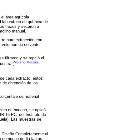
el área agrícola
l laboratorio de química de
os trozos y secaron a
molino manual.
stra para extracción con
El volumen de solvente
filtraron y se repitió el
Moreno-Morales,
uestra (
 de cada extracto, éstos
o de obtención de los
porcentaje de material
scara de banano, se aplicó
IR 16 PC, del Instituto de
uela). Las muestras se
).
un Diseño Completamente al
se compone de 6 plantas.