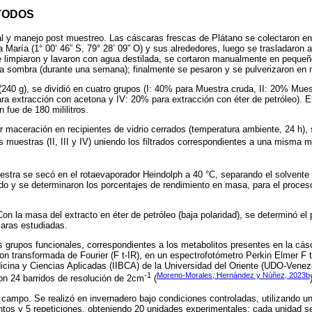
TODOS
al y manejo post muestreo. Las cáscaras frescas de Plátano se colectaron en 
 María (1° 00’ 46” S, 79° 28’ 09” O) y sus alrededores, luego se trasladaron a
limpiaron y lavaron con agua destilada, se cortaron manualmente en pequeñ
la sombra (durante una semana); finalmente se pesaron y se pulverizaron en 
 (240 g), se dividió en cuatro grupos (I: 40% para Muestra cruda, II: 20% Mue
ara extracción con acetona y IV: 20% para extracción con éter de petróleo). 
 fue de 180 mililitros.
r maceración en recipientes de vidrio cerrados (temperatura ambiente, 24 h), se 
s muestras (II, III y IV) uniendo los filtrados correspondientes a una misma m
muestra se secó en el rotaevaporador Heindolph a 40 °C, separando el solvente
o y se determinaron los porcentajes de rendimiento en masa, para el proces
Con la masa del extracto en éter de petróleo (baja polaridad), se determinó el 
caras estudiadas.
los grupos funcionales, correspondientes a los metabolitos presentes en la cá
on transformada de Fourier (F t-IR), en un espectrofotómetro Perkin Elmer F t
icina y Ciencias Aplicadas (IIBCA) de la Universidad del Oriente (UDO-Venez
-1
Moreno-Morales, Hernández y Núñez, 2023b
on 24 barridos de resolución de 2cm
(
 campo. Se realizó en invernadero bajo condiciones controladas, utilizando 
ntos y 5 repeticiones, obteniendo 20 unidades experimentales; cada unidad 