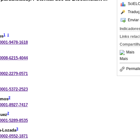
SciELO
Traduç
Enviar 
Indicadore
1
‡
es
Links rela
-0001-9478-1618
Compartilh
Mais
-0008-6215-4044
Mais
Permali
-0002-2279-0571
-0001-5372-2523
2
amos
-0001-8927-7417
2
guez
-0001-5289-8535
3
a-Lozada
-0002-0552-1871