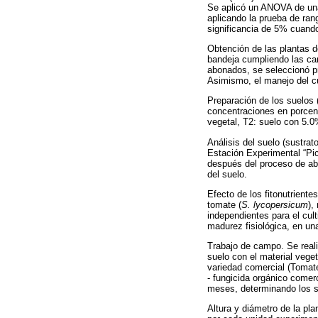
Se aplicó un ANOVA de una 
aplicando la prueba de rang
significancia de 5% cuando
Obtención de las plantas d
bandeja cumpliendo las car
abonados, se seleccionó p
Asimismo, el manejo del cu
Preparación de los suelos (
concentraciones en porcent
vegetal, T2: suelo con 5.0
Análisis del suelo (sustrat
Estación Experimental “Pich
después del proceso de ab
del suelo.
Efecto de los fitonutriente
tomate (
S. lycopersicum
),
independientes para el cult
madurez fisiológica, en un
Trabajo de campo. Se reali
suelo con el material vege
variedad comercial (Tomate
- fungicida orgánico comer
meses, determinando los s
Altura y diámetro de la pl