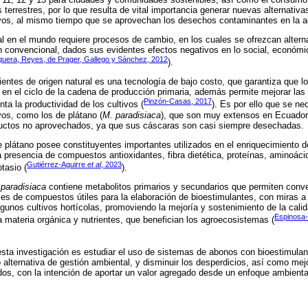
terrestres, por lo que resulta de vital importancia generar nuevas alternativa
ivos, al mismo tiempo que se aprovechan los desechos contaminantes en la ac
l en el mundo requiere procesos de cambio, en los cuales se ofrezcan altern
convencional, dados sus evidentes efectos negativos en lo social, económico
uera, Reyes, de Prager, Gallego y Sánchez, 2012
).
ientes de origen natural es una tecnología de bajo costo, que garantiza que l
n el ciclo de la cadena de producción primaria, además permite mejorar las 
Pinzón-Casas, 2017
ta la productividad de los cultivos (
). Es por ello que se ne
os, como los de plátano (
M. paradisiaca
), que son muy extensos en Ecuador,
ctos no aprovechados, ya que sus cáscaras son casi siempre desechadas.
 plátano posee constituyentes importantes utilizados en el enriquecimiento d
a presencia de compuestos antioxidantes, fibra dietética, proteínas, aminoáci
Gutiérrez-Aguirre
et al
, 2023
tasio (
).
 paradisiaca
contiene metabolitos primarios y secundarios que permiten conver
es de compuestos útiles para la elaboración de bioestimulantes, con miras a
lgunos cultivos hortícolas, promoviendo la mejoría y sostenimiento de la calid
Espinosa-
 materia orgánica y nutrientes, que benefician los agroecosistemas (
e esta investigación es estudiar el uso de sistemas de abonos con bioestimula
lternativa de gestión ambiental, y disminuir los desperdicios, así como mejo
os, con la intención de aportar un valor agregado desde un enfoque ambienta