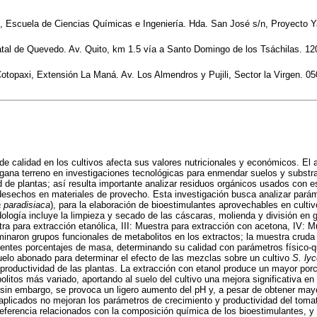
 Escuela de Ciencias Químicas e Ingeniería. Hda. San José s/n, Proyecto Y
tal de Quevedo. Av. Quito, km 1.5 vía a Santo Domingo de los Tsáchilas. 1
topaxi, Extensión La Maná. Av. Los Almendros y Pujili, Sector la Virgen. 0
de calidad en los cultivos afecta sus valores nutricionales y económicos. El
gana terreno en investigaciones tecnológicas para enmendar suelos y substra
d de plantas; así resulta importante analizar residuos orgánicos usados con e
 desechos en materiales de provecho. Esta investigación busca analizar parám
 paradisiaca
), para la elaboración de bioestimulantes aprovechables en culti
ología incluye la limpieza y secado de las cáscaras, molienda y división en g
tra para extracción etanólica, III: Muestra para extracción con acetona, IV: 
rminaron grupos funcionales de metabolitos en los extractos; la muestra cruda
erentes porcentajes de masa, determinando su calidad con parámetros físico
 suelo abonado para determinar el efecto de las mezclas sobre un cultivo
S. ly
 productividad de las plantas. La extracción con etanol produce un mayor por
olitos más variado, aportando al suelo del cultivo una mejora significativa en
 sin embargo, se provoca un ligero aumento del pH y, a pesar de obtener may
 aplicados no mejoran los parámetros de crecimiento y productividad del toma
eferencia relacionados con la composición química de los bioestimulantes, y 