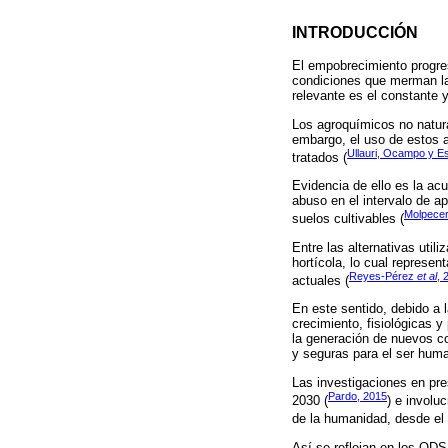
INTRODUCCIÓN
El empobrecimiento progres
condiciones que merman la 
relevante es el constante 
Los agroquímicos no natura
embargo, el uso de estos a
Ullauri, Ocampo y E
tratados (
Evidencia de ello es la ac
abuso en el intervalo de a
Molpecer
suelos cultivables (
Entre las alternativas util
hortícola, lo cual represe
Reyes-Pérez
et al
, 
actuales (
En este sentido, debido a l
crecimiento, fisiológicas 
la generación de nuevos co
y seguras para el ser hum
Las investigaciones en pre
Pardo, 2015
2030 (
) e involu
de la humanidad, desde el p
Así se reflejan en los OD