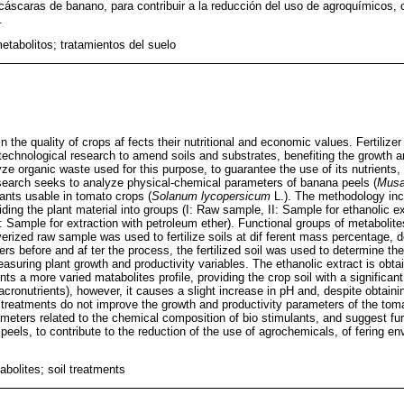
áscaras de banano, para contribuir a la reducción del uso de agroquímicos, o
.
etabolitos; tratamientos del suelo
 the quality of crops af fects their nutritional and economic values. Fertilizer
technological research to amend soils and substrates, benefiting the growth an
lyze organic waste used for this purpose, to guarantee the use of its nutrients,
research seeks to analyze physical-chemical parameters of banana peels (
Musa
ulants usable in tomato crops (
Solanum lycopersicum
L.). The methodology inc
iding the plant material into groups (I: Raw sample, II: Sample for ethanolic ex
: Sample for extraction with petroleum ether). Functional groups of metabolit
verized raw sample was used to fertilize soils at dif ferent mass percentage, de
s before and af ter the process, the fertilized soil was used to determine the
asuring plant growth and productivity variables. The ethanolic extract is obta
ts a more varied matabolites profile, providing the crop soil with a significa
cronutrients), however, it causes a slight increase in pH and, despite obtaini
d treatments do not improve the growth and productivity parameters of the toma
meters related to the chemical composition of bio stimulants, and suggest fur
els, to contribute to the reduction of the use of agrochemicals, of fering env
bolites; soil treatments