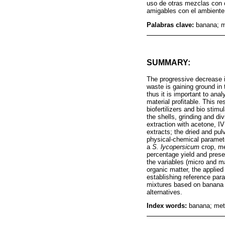
uso de otras mezclas con c
amigables con el ambiente
Palabras clave:
banana; m
SUMMARY:
The progressive decrease in
waste is gaining ground in 
thus it is important to ana
material profitable. This 
biofertilizers and bio stim
the shells, grinding and div
extraction with acetone, IV
extracts; the dried and pul
physical-chemical parameter
a
S. lycopersicum
crop, me
percentage yield and presen
the variables (micro and ma
organic matter, the applie
establishing reference para
mixtures based on banana pe
alternatives.
Index words:
banana; meta