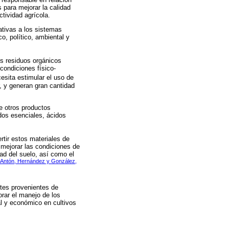
s para mejorar la calidad
tividad agrícola.
ativas a los sistemas
, político, ambiental y
os residuos orgánicos
condiciones físico-
cesita estimular el uso de
 y generan gran cantidad
e otros productos
dos esenciales, ácidos
tir estos materiales de
 mejorar las condiciones de
ad del suelo, así como el
Antón, Hernández y González,
ntes provenientes de
rar el manejo de los
l y económico en cultivos