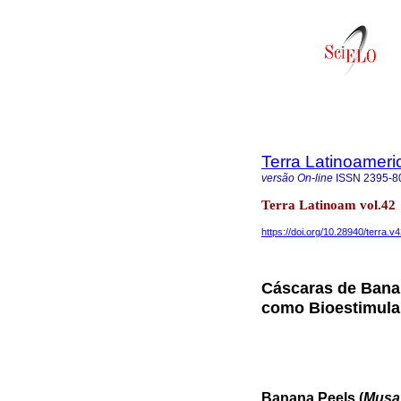
Terra Latinoamer
versão On-line
ISSN
2395-8
Terra Latinoam vol.42
https://doi.org/10.28940/terra.v
Cáscaras de Bana
como Bioestimulan
Banana Peels (
Musa 