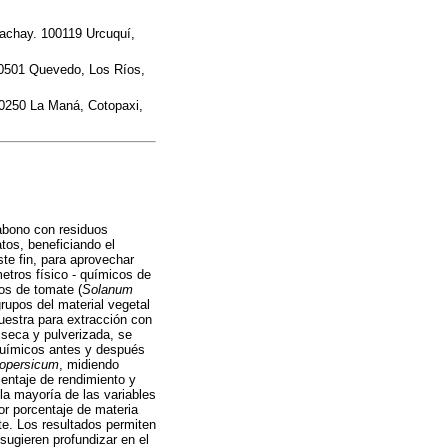
achay. 100119 Urcuquí,
20501 Quevedo, Los Ríos,
50250 La Maná, Cotopaxi,
 abono con residuos
tos, beneficiando el
ste fin, para aprovechar
etros físico - químicos de
vos de tomate (
Solanum
rupos del material vegetal
Muestra para extracción con
 seca y pulverizada, se
-químicos antes y después
copersicum
, midiendo
centaje de rendimiento y
 la mayoría de las variables
or porcentaje de materia
te. Los resultados permiten
sugieren profundizar en el