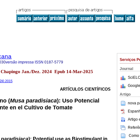
icana
Serviços P
030
versão impressa
ISSN
0187-5779
Journal
 Chapingo Jan./Dez. 2024 Epub 14-Mar-2025
SciELO
42i0.2015
Google
ARTÍCULOS CIENTÍFICOS
Artigo
no (
Musa paradisiaca
): Uso Potencial
nova p
te en el Cultivo de Tomate
Espanh
Artigo
Referên
Como c
paradisiaca
): Potential use as Biostimulant in