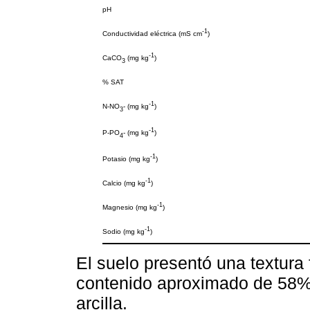
pH
-1
Conductividad eléctrica (mS cm
)
-1
CaCO
(mg kg
)
3
% SAT
-1
N-NO
- (mg kg
)
3
-1
P-PO
- (mg kg
)
4
-1
Potasio (mg kg
)
-1
Calcio (mg kg
)
-1
Magnesio (mg kg
)
-1
Sodio (mg kg
)
El suelo presentó una textura 
contenido aproximado de 58%
arcilla.