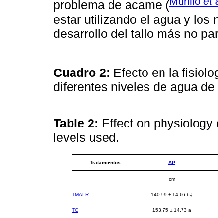
Murillo
et 
problema de acame (
estar utilizando el agua y los
desarrollo del tallo más no par
Cuadro 2:
Efecto en la fisiolo
diferentes niveles de agua de 
Table 2:
Effect on physiology o
levels used.
Tratamientos
AP
cm
TMALR
140.99 ± 14.66 b‡
TC
153.75 ± 14.73 a