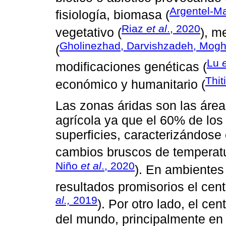
Argentel-M
fisiología, biomasa (
Riaz
et al
., 2020
vegetativo (
), m
Gholinezhad, Darvishzadeh, Mog
(
Lu
e
modificaciones genéticas (
Thit
económico y humanitario (
Las zonas áridas son las área
agrícola ya que el 60% de los
superficies, caracterizándose e
cambios bruscos de temperatur
Niño
et al
., 2020
). En ambientes
resultados promisorios el cent
al.,
2019
). Por otro lado, el ce
del mundo, principalmente en 