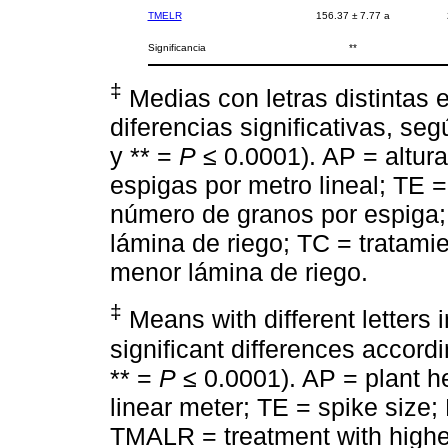
TMELR
156.37 ± 7.77 a
Significancia
**
‡
Medias con letras distintas
diferencias significativas, s
y ** =
P
≤ 0.0001). AP = altur
espigas por metro lineal; TE
número de granos por espiga
lámina de riego; TC = tratami
menor lámina de riego.
‡
Means with different letters
significant differences accord
** =
P
≤ 0.0001). AP = plant h
linear meter; TE = spike size
TMALR = treatment with higher 