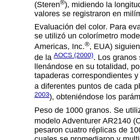
®
(Steren
), midiendo la longit
valores se registraron en milí
Evaluación del color. Para eval
se utilizó un colorímetro mod
®
Americas, Inc.
, EUA) siguien
AOCS (2000)
de la
. Los granos 
llenándose en su totalidad, p
tapaderas correspondientes y 
a diferentes puntos de cada p
2003
), obteniéndose los paráme
Peso de 1000 granos. Se utiliz
modelo Adventurer AR2140 (
pesaron cuatro réplicas de 10
cuales se promediaron y multip