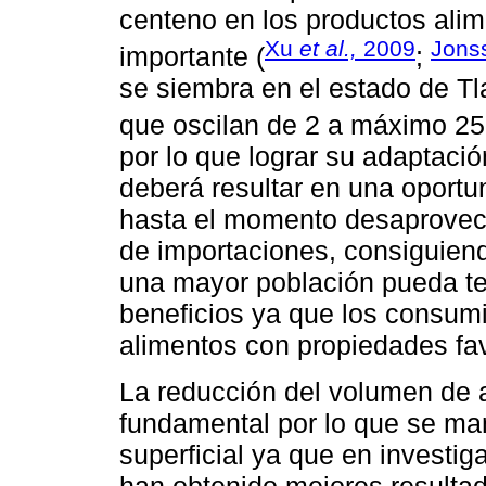
centeno en los productos alim
Xu
et al.,
2009
Jons
importante (
;
se siembra en el estado de T
que oscilan de 2 a máximo 25 
por lo que lograr su adaptació
deberá resultar en una oportu
hasta el momento desaprovech
de importaciones, consiguien
una mayor población pueda t
beneficios ya que los consum
alimentos con propiedades fav
La reducción del volumen de a
fundamental por lo que se ma
superficial ya que en investig
han obtenido mejores resulta