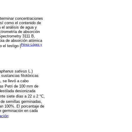
eterminar concentraciones
sí como el contenido de
el análisis de agua y
ctrometría de absorción
Spectrometry 3111 B,
pia de absorción atómica
Pérez-López y
el testigo (
aphanus sativus
L.)
 sustancias fitotóxicas
, se llevó a cabo
as Petri de 100 mm de
estilada desionizada
te siete días a 22 ± 2 °C,
 de semillas germinadas,
an 100%. El porcentaje de
de germinación en cada
ación
: