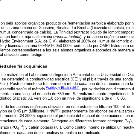
con seis abonos orgánicos producto de fermentación aeróbica elaborado por h
de la zona urbana de Guasave, Sinaloa. La Brecha (Lixiviado de calcio, extr
 humus concentrado de calcio), La Trinidad (extracto líquido de lombricompo
 con lombriz roja californiana (
Eisenia foetida
); y un abono orgánico comerci
 Hydro Environment S.A. de C.V), elaborado al 100% de Humus de lombriz o 
8, y licencia sanitaria 06FNV16 050 0006, certificado por OMRI listed para us
mientos correspondientes a los seis abonos orgánicos elaborados de manera 
al utilizado como testigo.
iedades fisicoquímicas
s se realizó en el Laboratorio de Ingeniería Ambiental de la Universidad de O
se determinó la conductividad eléctrica (CE) y el pH; a través de una sonda
Plus). Posteriormente se tomaron de 5 mL de cada uno de los abonos para la
Walkley y Black (1934)
desarrolló según el método
, por oxidación con dicromato d
ometría a una longitud de onda de 650 nm. Se realizaron cuatro repeticiones, l
ístico Statistic XL versión 1.8 con un nivel de significancia de α = 0.05.
ntes de los abonos orgánicos utilizados en este estudio se filtraron 100 mL de
lon de 0.45 µm (Millipore, HNWP); posteriormente los abonos se analizaron 
h, modelo DR 3900), siguiendo el protocolo del manual de operaciones con re
ntraciones de cada elemento. Nitrógeno en diferentes formas: nitrógeno (N
)
T
-3
+
fosfato (PO
) y catión potasio (K
). Como control interno se utilizó un react
4
emento, cada uno de los análisis se realizó por triplicado.