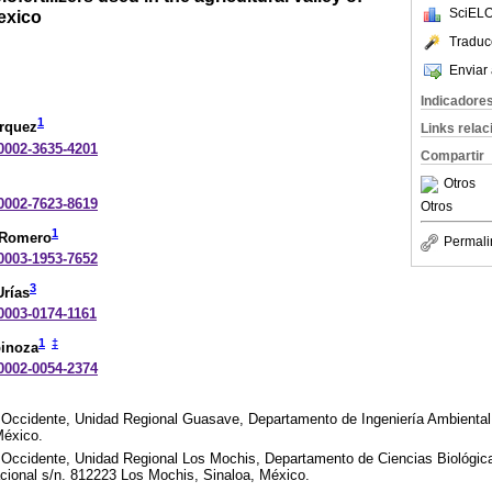
SciELO
exico
Traduc
Enviar 
Indicadore
1
árquez
Links rela
-0002-3635-4201
Compartir
Otros
-0002-7623-8619
Otros
1
-Romero
Permali
-0003-1953-7652
3
Urías
-0003-0174-1161
1
‡
pinoza
-0002-0054-2374
Occidente, Unidad Regional Guasave, Departamento de Ingeniería Ambiental,
México.
Occidente, Unidad Regional Los Mochis, Departamento de Ciencias Biológic
acional s/n. 812223 Los Mochis, Sinaloa, México.