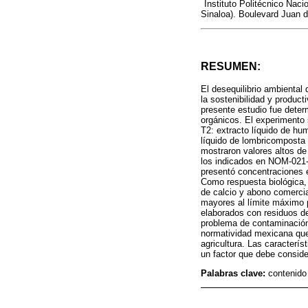
Instituto Politécnico Naci
Sinaloa). Boulevard Juan 
RESUMEN:
El desequilibrio ambiental 
la sostenibilidad y product
presente estudio fue deter
orgánicos. El experimento s
T2: extracto líquido de h
líquido de lombricomposta
mostraron valores altos de
los indicados en NOM‑021‑R
presentó concentraciones
Como respuesta biológica,
de calcio y abono comercia
mayores al límite máximo p
elaborados con residuos de
problema de contaminación
normatividad mexicana que
agricultura. Las caracterís
un factor que debe consider
Palabras clave:
contenido 