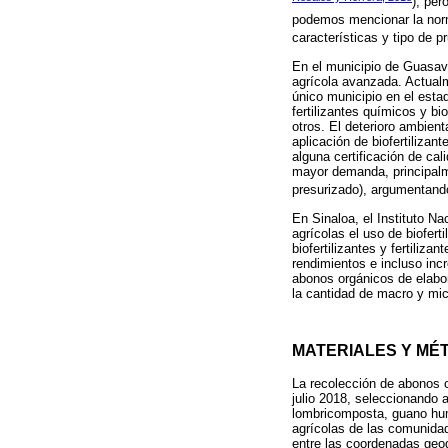
), per
podemos mencionar la nor
características y tipo de 
En el municipio de Guasave
agrícola avanzada. Actualme
único municipio en el esta
fertilizantes químicos y b
otros. El deterioro ambien
aplicación de biofertiliza
alguna certificación de cal
mayor demanda, principalme
presurizado), argumentando
En Sinaloa, el Instituto N
agrícolas el uso de biofert
biofertilizantes y fertiliz
rendimientos e incluso incr
abonos orgánicos de elabor
la cantidad de macro y mic
MATERIALES Y MÉ
La recolección de abonos o
julio 2018, seleccionando
lombricomposta, guano humu
agrícolas de las comunidad
entre las coordenadas geog