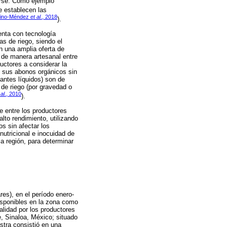
erse. Como ejemplo
se establecen las
ino-Méndez
et al
., 2018
).
enta con tecnología
as de riego, siendo el
n una amplia oferta de
 de manera artesanal entre
uctores a considerar la
n sus abonos orgánicos sin
zantes líquidos) son de
de riego (por gravedad o
 al
., 2010
).
e entre los productores
lto rendimiento, utilizando
os sin afectar los
nutricional e inocuidad de
a región, para determinar
es), en el período enero-
isponibles en la zona como
lidad por los productores
, Sinaloa, México; situado
stra consistió en una