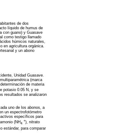
abitantes de dos
acto líquido de humus de
sta con guano) y Guasave
al como testigo llamado
ácidos húmicos naturales,
o en agricultura orgánica.
artesanal y un abono
ccidente, Unidad Guasave.
 multiparamétrica (marca
 determinación de materia
e potasio 0.05 N, y se
os resultados se analizaron
 cada uno de los abonos, a
en un espectrofotómetro
activos específicos para
+
, amonio (NH
), nitrato
4
ivo estándar, para comparar