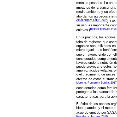
metales pesados. Lo anteri
impactos de la agricultura, 
medio ambiente y su efecto
abordar los agroecosistema
Amézquita y Táfur, 2007
). Los
su uso, es importante cono
Beltrán-Morales
et al
cultivos (
En la práctica, los abonos
falta de registros que aseg
orgánico son utilizados en
microorganismos benéficos
suelo, favoreciendo con el
considerados complemento a
favoreciendo la nutrición d
puede provocar efectos neg
amonio, ácidos volátiles o
o el crecimiento de raíces.
efectos de estas sustancia
Moreno, Romero y Bonilla, 2017
considerados como fertiliz
protegen a las plantas de 
características para la apli
El éxito de los abonos or
biopreparados y el método 
acuerdo emitido por SAGAR
Rosales y Herrera, 2018