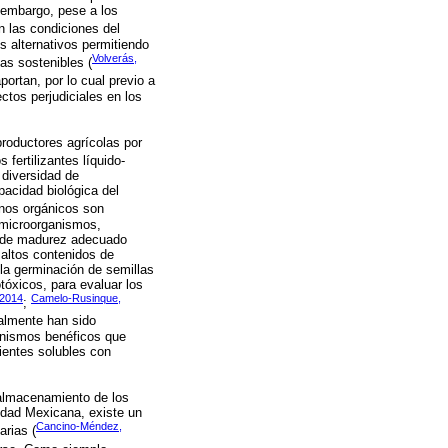
 embargo, pese a los
n las condiciones del
s alternativos permitiendo
Volverás,
as sostenibles (
ortan, por lo cual previo a
tos perjudiciales en los
productores agrícolas por
s fertilizantes líquido-
 diversidad de
acidad biológica del
onos orgánicos son
y microorganismos,
ado de madurez adecuado
 altos contenidos de
la germinación de semillas
otóxicos, para evaluar los
2014
Camelo-Rusinque,
;
nalmente han sido
ganismos benéficos que
ientes solubles con
 almacenamiento de los
vidad Mexicana, existe un
Cancino-Méndez,
rias (