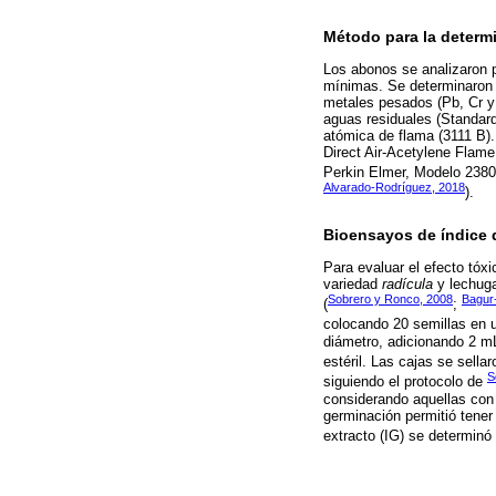
Método para la determ
Los abonos se analizaron p
mínimas. Se determinaron 
metales pesados (Pb, Cr y
aguas residuales (Standar
atómica de flama (3111 B).
Direct Air-Acetylene Flam
Perkin Elmer, Modelo 2380 
Alvarado-Rodríguez, 2018
).
Bioensayos de índice 
Para evaluar el efecto tóx
variedad
radícula
y lechuga
Sobrero y Ronco, 2008
Bagur-
(
;
colocando 20 semillas en u
diámetro, adicionando 2 m
estéril. Las cajas se sella
S
siguiendo el protocolo de
considerando aquellas con
germinación permitió tener
extracto (IG) se determin