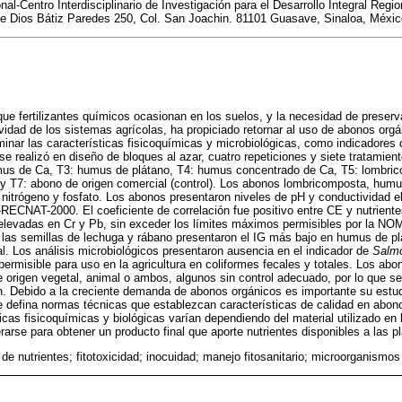
onal-Centro Interdisciplinario de Investigación para el Desarrollo Integral Regi
de Dios Bátiz Paredes 250, Col. San Joachin. 81101 Guasave, Sinaloa, Méxic
que fertilizantes químicos ocasionan en los suelos, y la necesidad de preserv
ividad de los sistemas agrícolas, ha propiciado retornar al uso de abonos orgá
minar las características fisicoquímicas y microbiológicas, como indicadores
e realizó en diseño de bloques al azar, cuatro repeticiones y siete tratamiento
umus de Ca, T3: humus de plátano, T4: humus concentrado de Ca, T5: lombric
 y T7: abono de origen comercial (control). Los abonos lombricomposta, humu
 nitrógeno y fosfato. Los abonos presentaron niveles de pH y conductividad elé
ECNAT-2000. El coeficiente de correlación fue positivo entre CE y nutriente
 elevadas en Cr y Pb, sin exceder los límites máximos permisibles por la
 las semillas de lechuga y rábano presentaron el IG más bajo en humus de p
l. Los análisis microbiológicos presentaron ausencia en el indicador de
Salmo
ermisible para uso en la agricultura en coliformes fecales y totales. Los ab
 origen vegetal, animal o ambos, algunos sin control adecuado, por lo que se
. Debido a la creciente demanda de abonos orgánicos es importante su estud
 defina normas técnicas que establezcan características de calidad en abono
ticas fisicoquímicas y biológicas varían dependiendo del material utilizado en 
arse para obtener un producto final que aporte nutrientes disponibles a las p
de nutrientes; fitotoxicidad; inocuidad; manejo fitosanitario; microorganismos