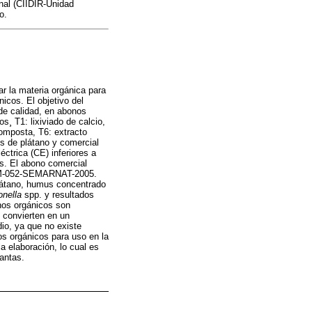
onal (CIIDIR-Unidad
o.
ar la materia orgánica para
nicos. El objetivo del
 de calidad, en abonos
s¸ T1: lixiviado de calcio,
omposta, T6: extracto
s de plátano y comercial
ctrica (CE) inferiores a
s. El abono comercial
 NOM-052-SEMARNAT-2005.
látano, humus concentrado
nella
spp. y resultados
onos orgánicos son
 convierten en un
io, ya que no existe
s orgánicos para uso en la
la elaboración, lo cual es
lantas.