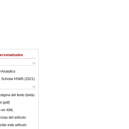
Personalizados
 Analytics
 Scholar H5M5 (
2021
)
ágina del texto (beta)
l (pdf)
lo en XML
cias del artículo
itar este artículo