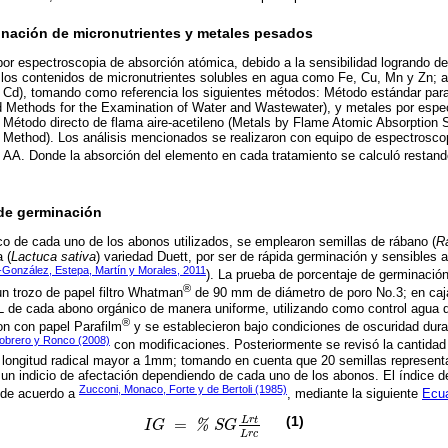
inación de micronutrientes y metales pesados
or espectroscopia de absorción atómica, debido a la sensibilidad logrando d
los contenidos de micronutrientes solubles en agua como Fe, Cu, Mn y Zn; a
 Cd), tomando como referencia los siguientes métodos: Método estándar para 
d Methods for the Examination of Water and Wastewater), y metales por espe
 Método directo de flama aire-acetileno (Metals by Flame Atomic Absorption 
e Method). Los análisis mencionados se realizaron con equipo de espectrosco
AA. Donde la absorción del elemento en cada tratamiento se calculó restando 
de germinación
ico de cada uno de los abonos utilizados, se emplearon semillas de rábano (
R
 (
Lactuca sativa
) variedad Duett, por ser de rápida germinación y sensibles a
González, Estepa, Martín y Morales, 2011
). La prueba de porcentaje de germinación
®
n trozo de papel filtro Whatman
de 90 mm de diámetro de poro No.3; en caj
L de cada abono orgánico de manera uniforme, utilizando como control agua d
®
ron con papel Parafilm
y se establecieron bajo condiciones de oscuridad duran
obrero y Ronco (2008)
con modificaciones. Posteriormente se revisó la cantidad
 longitud radical mayor a 1mm; tomando en cuenta que 20 semillas represent
 un indicio de afectación dependiendo de cada uno de los abonos. El índice 
Zucconi, Monaco, Forte y de Bertoli (1985)
ó de acuerdo a
, mediante la siguiente
Ecu
(1)
L
r
t
=
I
G
%
S
G
I
G
=
%
S
G
L
r
t
L
r
c
L
r
c