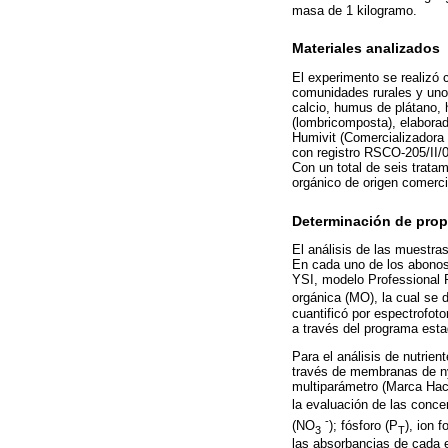
masa de 1 kilogramo.
Materiales analizados
El experimento se realizó 
comunidades rurales y uno 
calcio, humus de plátano,
(lombricomposta), elaborada
Humivit (Comercializadora
con registro RSCO-205/II/0
Con un total de seis trata
orgánico de origen comerci
Determinación de prop
El análisis de las muestra
En cada uno de los abonos 
YSI, modelo Professional 
orgánica (MO), la cual se 
cuantificó por espectrofot
a través del programa estad
Para el análisis de nutrie
través de membranas de ny
multiparámetro (Marca Hac
la evaluación de las conce
-
(NO
); fósforo (P
), ion 
3
T
las absorbancias de cada el