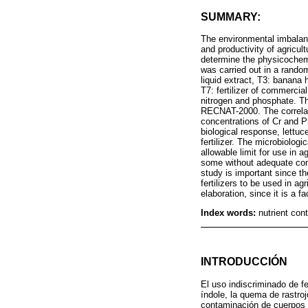
SUMMARY:
The environmental imbalance
and productivity of agricul
determine the physicochemic
was carried out in a rando
liquid extract, T3: banana
T7: fertilizer of commerci
nitrogen and phosphate. Th
RECNAT-2000. The correlati
concentrations of Cr and 
biological response, lett
fertilizer. The microbiolo
allowable limit for use in a
some without adequate cont
study is important since th
fertilizers to be used in a
elaboration, since it is a f
Index words:
nutrient con
INTRODUCCIÓN
El uso indiscriminado de f
índole, la quema de rastro
contaminación de cuerpos d