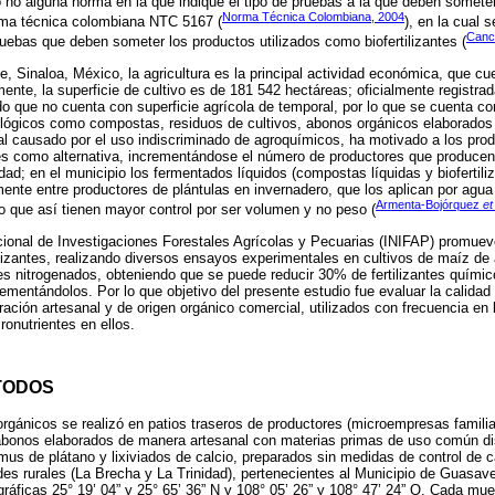
o no alguna norma en la que indique el tipo de pruebas a la que deben somet
Norma Técnica Colombiana, 2004
ma técnica colombiana NTC 5167 (
), en la cual 
Canc
pruebas que deben someter los productos utilizados como biofertilizantes (
, Sinaloa, México, la agricultura es la principal actividad económica, que cu
nte, la superficie de cultivo es de 181 542 hectáreas; oficialmente registrad
do que no cuenta con superficie agrícola de temporal, por lo que se cuenta co
iológicos como compostas, residuos de cultivos, abonos orgánicos elaborados
tal causado por el uso indiscriminado de agroquímicos, ha motivado a los prod
ntes como alternativa, incrementándose el número de productores que produce
idad; en el municipio los fermentados líquidos (compostas líquidas y biofertili
nte entre productores de plántulas en invernadero, que los aplican por agua 
Armenta-Bojórquez
et
 que así tienen mayor control por ser volumen y no peso (
acional de Investigaciones Forestales Agrícolas y Pecuarias (INIFAP) promuev
ilizantes, realizando diversos ensayos experimentales en cultivos de maíz de a
antes nitrogenados, obteniendo que se puede reducir 30% de fertilizantes químic
ementándolos. Por lo que objetivo del presente estudio fue evaluar la calidad 
ación artesanal y de origen orgánico comercial, utilizados con frecuencia en l
ronutrientes en ellos.
TODOS
rgánicos se realizó en patios traseros de productores (microempresas familiar
 abonos elaborados de manera artesanal con materias primas de uso común d
s de plátano y lixiviados de calcio, preparados sin medidas de control de ca
es rurales (La Brecha y La Trinidad), pertenecientes al Municipio de Guasave
ráficas 25° 19’ 04” y 25° 65’ 36” N y 108° 05’ 26” y 108° 47’ 24” O. Cada mue