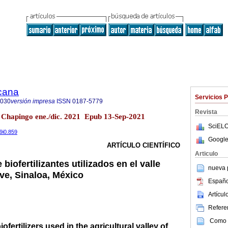
icana
Servicios 
8030
versión impresa
ISSN
0187-5779
Revista
 Chapingo ene./dic. 2021 Epub 13-Sep-2021
SciELO
39i0.859
Google
ARTÍCULO CIENTÍFICO
Articulo
biofertilizantes utilizados en el valle
nueva p
ve, Sinaloa, México
Españo
Artícu
Referen
Como c
ofertilizers used in the agricultural valley of