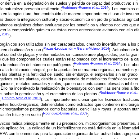
or deriva en la degradación de suelos y pérdida de capacidad productiva; sin
Rodríguez-Romero
et al.,
2014
la naturaleza presenta resiliencia (
). Los cambios e
 en la agricultura, han contribuido de manera importante en el uso de insumo
s desde la integración cultural y socio-económica en pro de prácticas agrícol
 abonos orgánicos deben evaluarse por los beneficios y efectos nocivos que ap
cer la composición química de éstos como antecedente evitando con ello efec
., 2019
).
 orgánicos son utilizados sin ser caracterizados, creando incertidumbre a los 
Plazas-Leguizamón y García-Molano, 2014
uren dosificación y uso (
). Actualmente lo
 el control de plagas y enfermedades sin considerarse plaguicidas, por la gran
 que los componen los cuales están relacionados con el incremento de la cap
Rodríguez-Romero
et al.,
2014
lo la reducción del número de patógenos (
). Los ab
 la fertilización integral, por la aportación de materia orgánica, nutrientes 
e las plantas y la fertilidad del suelo; sin embargo, el emplearlos sin un gr
ativos en las plantas, debido a la presencia de metabolitos fitotóxicos como
rgánicos, metales pesados y sales, que en concentraciones elevadas inhiben 
 Ello ha incentivado la realización de bioensayos con semillas sensibles a fit
Rodríguez-Romero
et al.,
s sobre la germinación y el crecimiento de las plantas (
Cervera-Mata
et al
., 2019
;
). Es importante mencionar que los lixiviados tradicio
antes líquido-orgánico, definiéndolos como extractos que contienen microor
microorganismos patógenos como bacterias, cenicillas y royas, y aportan nutr
Rodríguez-Dimas
et al
., 2009
cación foliar y en suelo (
).
gánicos radica principalmente en su preparación, microorganismos presentes,
de aplicación. La calidad de un biofertilizante no está definida en la Normati
PA con lineamientos para la operación orgánica de las actividades agropecua