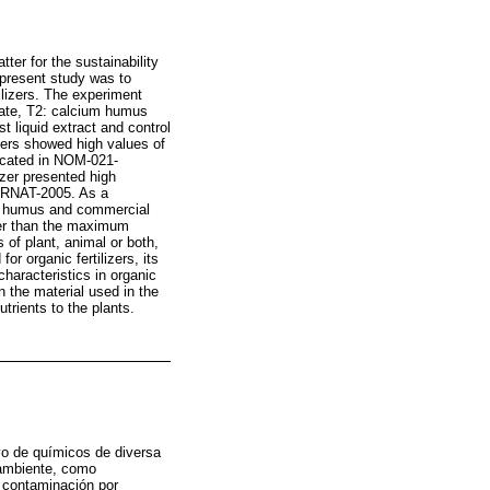
ter for the sustainability
e present study was to
ilizers. The experiment
hate, T2: calcium humus
 liquid extract and control
zers showed high values of
dicated in NOM-021-
zer presented high
ARNAT-2005. As a
um humus and commercial
ter than the maximum
s of plant, animal or both,
 organic fertilizers, its
characteristics in organic
n the material used in the
utrients to the plants.
ivo de químicos de diversa
o ambiente, como
y contaminación por