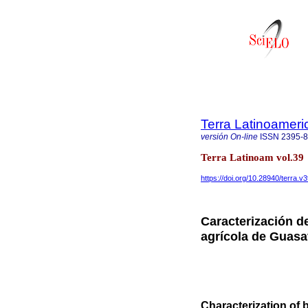
Terra Latinoamer
versión On-line
ISSN
2395-
Terra Latinoam vol.39
https://doi.org/10.28940/terra.v
Caracterización de 
agrícola de Guasa
Characterization of bi