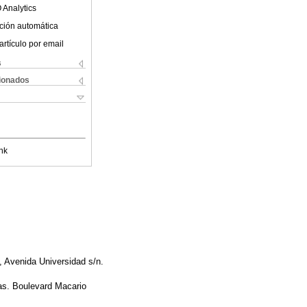
 Analytics
ción automática
artículo por email
s
cionados
nk
 Avenida Universidad s/n.
as. Boulevard Macario