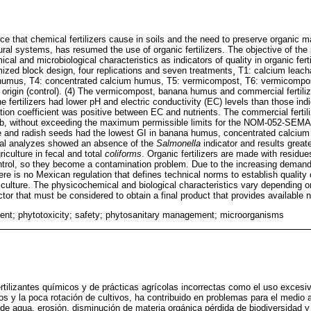
 that chemical fertilizers cause in soils and the need to preserve organic mat
tural systems, has resumed the use of organic fertilizers. The objective of th
al and microbiological characteristics as indicators of quality in organic fert
mized block design, four replications and seven treatments¸ T1: calcium leac
 humus, T4: concentrated calcium humus, T5: vermicompost, T6: vermicompost
al origin (control). (4) The vermicompost, banana humus and commercial fertili
e fertilizers had lower pH and electric conductivity (EC) levels than those in
on coefficient was positive between EC and nutrients. The commercial fertili
Pb, without exceeding the maximum permissible limits for the NOM-052-SEM
uce and radish seeds had the lowest GI in banana humus, concentrated calci
gical analyzes showed an absence of the
Salmonella
indicator and results grea
griculture in fecal and total
coliforms
. Organic fertilizers are made with residue
rol, so they become a contamination problem. Due to the increasing demand for
ere is no Mexican regulation that defines technical norms to establish quality 
griculture. The physicochemical and biological characteristics vary depending o
actor that must be considered to obtain a final product that provides available n
tent; phytotoxicity; safety; phytosanitary management; microorganisms
ertilizantes químicos y de prácticas agrícolas incorrectas como el uso exces
jos y la poca rotación de cultivos, ha contribuido en problemas para el medi
e agua, erosión, disminución de materia orgánica pérdida de biodiversidad 