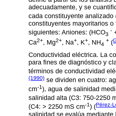
adecuadamente, y se cuantifi
cada constituyente analizado 
constituyentes mayoritarios o
-
siguientes: Aniones: (HCO
3
2+
2+
+
+
+
G
Ca
, Mg
, Na
, K
, NH
(
4
Conductividad eléctrica. La co
para fines de diagnóstico y cl
términos de conductividad elé
(1990)
se dividen en cuatro: a
‑1
cm
), agua de salinidad me
salinidad alta (C3: 750-2250
-1
Pérez-L
(C4: > 2250 mS cm
) (
salinidad se evalúa mediante 