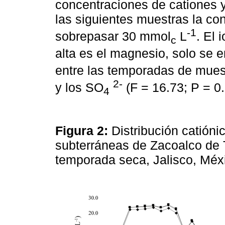
concentraciones de cationes y
las siguientes muestras la con
-1
sobrepasar 30 mmol
L
. El
c
alta es el magnesio, solo se e
entre las temporadas de muest
2-
y los SO
(F = 16.73; P = 0.
4
Figura 2:
Distribución catióni
subterráneas de Zacoalco de T
temporada seca, Jalisco, Mé