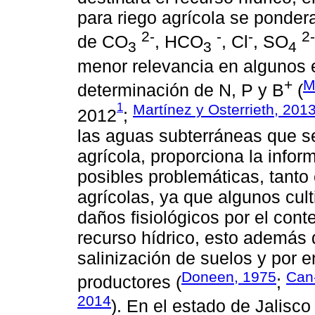
para riego agrícola se ponder
2-
-
-
2-
de CO
, HCO
, Cl
, SO
3
3
4
menor relevancia en algunos e
+
M
determinación de N, P y B
(
1
Martínez y Osterrieth, 201
2012
;
las aguas subterráneas que se
agrícola, proporciona la inform
posibles problemáticas, tanto
agrícolas, ya que algunos cult
daños fisiológicos por el cont
recurso hídrico, esto además 
salinización de suelos y por 
Doneen, 1975
Can
productores (
;
2014
). En el estado de Jalisco