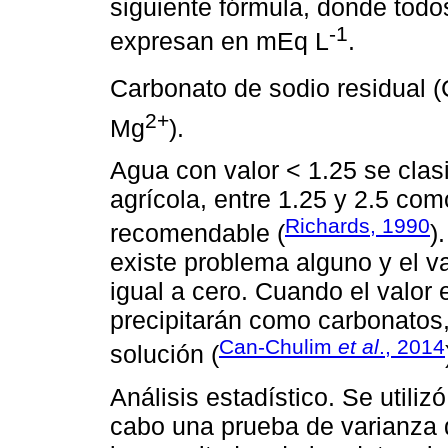
siguiente fórmula, donde todo
-1
expresan en mEq L
.
Carbonato de sodio residual 
2+
Mg
).
Agua con valor < 1.25 se clas
agrícola, entre 1.25 y 2.5 co
Richards, 1990
recomendable (
)
existe problema alguno y el v
igual a cero. Cuando el valor
precipitarán como carbonatos,
Can-Chulim
et al
., 2014
solución (
Análisis estadístico. Se utili
cabo una prueba de varianza