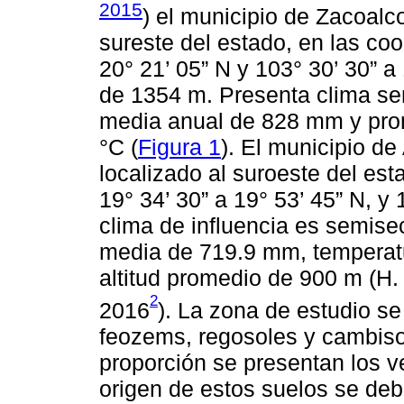
2015
) el municipio de Zacoalco
sureste del estado, en las co
20° 21’ 05” N y 103° 30’ 30” a
de 1354 m. Presenta clima sem
media anual de 828 mm y pro
°C (
Figura 1
). El municipio d
localizado al suroeste del es
19° 34’ 30” a 19° 53’ 45” N, y
clima de influencia es semise
media de 719.9 mm, temperatu
altitud promedio de 900 m (H.
2
2016
). La zona de estudio s
feozems, regosoles y cambiso
proporción se presentan los ver
origen de estos suelos se deb