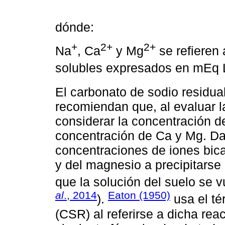
dónde:
+
2+
2+
Na
, Ca
y Mg
se refieren 
solubles expresados en mEq 
El carbonato de sodio residu
recomiendan que, al evaluar l
considerar la concentración d
concentración de Ca y Mg. Da
concentraciones de iones bica
y del magnesio a precipitarse
que la solución del suelo se 
al
., 2014
Eaton (1950)
).
usa el té
(CSR) al referirse a dicha rea