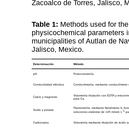
Zacoalco de Torres, Jalisco,
Table 1:
Methods used for the
physicochemical parameters in
municipalities of Autlan de N
Jalisco, Mexico.
Determinación
Método
pH
Potenciometría.
Conductividad eléctrica
Conductimetría, mediante conductímetro
Volumetría títulación con EDTA y eriocr
Calcio y magnesio
para Ca.
Flamometría, mediante flamómetro IL Aut
Sodio y potasio
-1
soluciones estándar de 145 mmolc L
pa
Carbonatos
Volumetría mediante titulación de ácido su