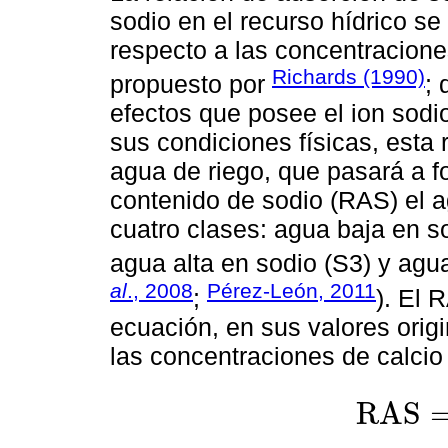
sodio en el recurso hídrico s
respecto a las concentracione
Richards (1990)
propuesto por
; 
efectos que posee el ion sodi
sus condiciones físicas, esta r
agua de riego, que pasará a f
contenido de sodio (RAS) el a
cuatro clases: agua baja en s
agua alta en sodio (S3) y agua
al
., 2008
Pérez-León, 2011
;
). El 
ecuación, en sus valores origi
las concentraciones de calcio
R
A
S
R
A
S
=
N
a
+
C
a
2