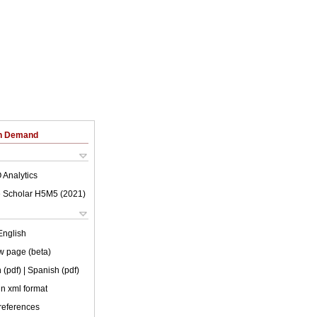
on Demand
 Analytics
 Scholar H5M5 (
2021
)
English
w page (beta)
 (pdf)
| Spanish (pdf)
 in xml format
 references