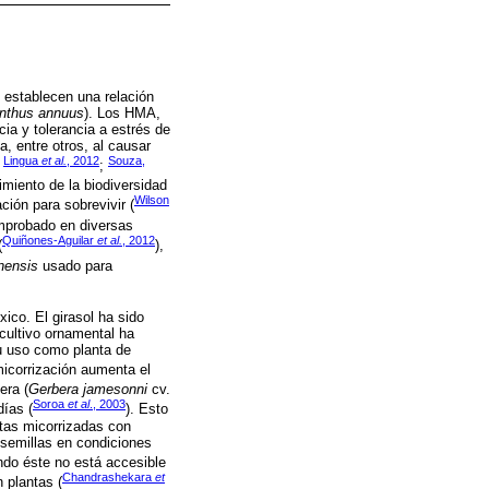
establecen una relación
anthus annuus
). Los HMA,
cia y tolerancia a estrés de
, entre otros, al causar
Lingua
et al.
, 2012
Souza,
;
;
miento de la biodiversidad
Wilson
ción para sobrevivir (
omprobado en diversas
Quiñones-Aguilar
et al.
, 2012
(
),
nensis
usado para
xico. El girasol ha sido
cultivo ornamental ha
su uso como planta de
micorrización aumenta el
era (
Gerbera jamesonni
cv.
Soroa
et al
., 2003
días (
). Esto
ntas micorrizadas con
semillas en condiciones
ndo éste no está accesible
Chandrashekara
et
 plantas (