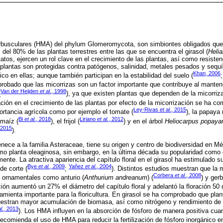
rbusculares (HMA) del phylum Glomeromycota, son simbiontes obligados que 
del 80% de las plantas terrestres entre las que se encuentra el girasol (
Heli
tatos, ejercen un rol clave en el crecimiento de las plantas, así como resisten
s plantas son protegidas contra patógenos, salinidad, metales pesados y sequía
Khan, 2006
o en ellas; aunque también participan en la estabilidad del suelo (
obado que las micorrizas son un factor importante que contribuye al manteni
Van der Heijden
et al
., 1998
(
), ya que existen plantas que dependen de la micorriza
ación en el crecimiento de las plantas por efecto de la micorrización se ha c
Ley-Rivas
et al.
, 2015
rtancia agrícola como por ejemplo el tomate (
), la papaya 
Bi
et al.
, 2018
Liriano
et al.
, 2012
l maíz (
), el frijol (
) y en el árbol
Heliocarpus popaya
, 2015
).
enece a la familia Asteraceae, tiene su origen y centro de biodiversidad en Mé
mo planta oleaginosa, sin embargo, en la última década su popularidad como 
ente. La atractiva apariencia del capítulo floral en el girasol ha estimulado 
Bye
et al.
, 2009
Yañez
et al
., 2004
de corte (
;
). Distintos estudios muestran que la 
Corbera
et al
., 2008
 ornamentales como anturio (
Anthurium andreanum
) (
) y gerb
ión aumentó un 27% el diámetro del capítulo floral y adelantó la floración 50 
mienta importante para la floricultura. En girasol se ha comprobado que pla
stran mayor acumulación de biomasa, así como nitrógeno y rendimiento de 
l.
, 2013
). Los HMA influyen en la absorción de fósforo de manera positiva cua
ecomienda el uso de HMA para reducir la fertilización de fósforo inorgánico en