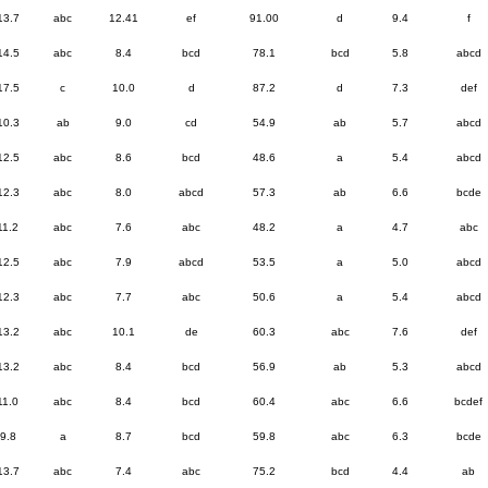
13.7
abc
12.41
ef
91.00
d
9.4
f
14.5
abc
8.4
bcd
78.1
bcd
5.8
abcd
17.5
c
10.0
d
87.2
d
7.3
def
10.3
ab
9.0
cd
54.9
ab
5.7
abcd
12.5
abc
8.6
bcd
48.6
a
5.4
abcd
12.3
abc
8.0
abcd
57.3
ab
6.6
bcde
11.2
abc
7.6
abc
48.2
a
4.7
abc
12.5
abc
7.9
abcd
53.5
a
5.0
abcd
12.3
abc
7.7
abc
50.6
a
5.4
abcd
13.2
abc
10.1
de
60.3
abc
7.6
def
13.2
abc
8.4
bcd
56.9
ab
5.3
abcd
11.0
abc
8.4
bcd
60.4
abc
6.6
bcdef
9.8
a
8.7
bcd
59.8
abc
6.3
bcde
13.7
abc
7.4
abc
75.2
bcd
4.4
ab