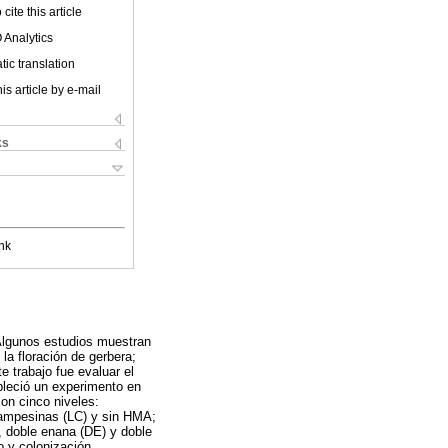
cite this article
 Analytics
ic translation
is article by e-mail
ks
nk
Algunos estudios muestran
la floración de gerbera;
 trabajo fue evaluar el
bleció un experimento en
on cinco niveles:
Campesinas (LC) y sin HMA;
, doble enana (DE) y doble
o y colonización