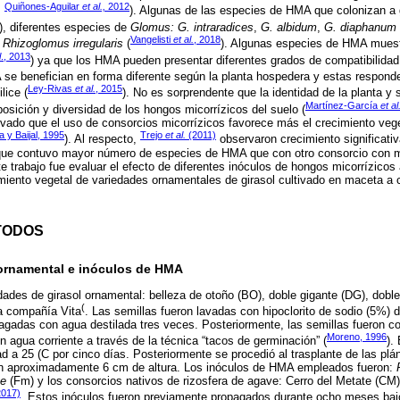
Quiñones-Aguilar
et al.,
2012
;
). Algunas de las especies de HMA que colonizan a 
), diferentes especies de
Glomus: G. intraradices
,
G. albidum
,
G. diaphanum
Vangelisti
et al.
, 2018
y
Rhizoglomus irregularis
(
). Algunas especies de HMA muest
l
., 2013
) ya que los HMA pueden presentar diferentes grados de compatibilidad
 se benefician en forma diferente según la planta hospedera y estas respond
Ley-Rivas
et al.
, 2015
lice (
). No es sorprendente que la identidad de la planta y
Martínez-García
et al
osición y diversidad de los hongos micorrízicos del suelo (
ado que el uso de consorcios micorrízicos favorece más el crecimiento vege
 y Baijal, 1995
Trejo
et al.
(2011)
). Al respecto,
observaron crecimiento significat
que contuvo mayor número de especies de HMA que con otro consorcio con m
te trabajo fue evaluar el efecto de diferentes inóculos de hongos micorrízicos
iento vegetal de variedades ornamentales de girasol cultivado en maceta a ci
TODOS
 ornamental e inóculos de HMA
ades de girasol ornamental: belleza de otoño (BO), doble gigante (DG), doble
(
la compañía Vita
. Las semillas fueron lavadas con hipoclorito de sodio (5%) 
agadas con agua destilada tres veces. Posteriormente, las semillas fueron c
Moreno, 1996
agua corriente a través de la técnica “tacos de germinación” (
).
d a 25 (C por cinco días. Posteriormente se procedió al trasplante de las plá
on aproximadamente 6 cm de altura. Los inóculos de HMA empleados fueron:
ae
(Fm) y los consorcios nativos de rizosfera de agave: Cerro del Metate (C
017)
. Estos inóculos fueron previamente propagados durante ocho meses ba