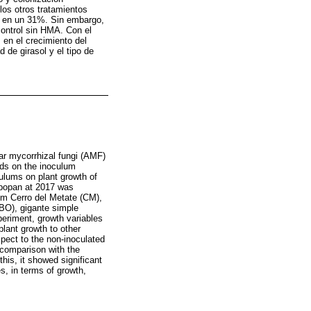
los otros tratamientos
o en un 31%. Sin embargo,
ontrol sin HMA. Con el
 en el crecimiento del
 de girasol y el tipo de
ar mycorrhizal fungi (AMF)
ends on the inoculum
ulums on plant growth of
Zapopan at 2017 was
m Cerro del Metate (CM),
(BO), gigante simple
eriment, growth variables
lant growth to other
ect to the non-inoculated
comparison with the
his, it showed significant
s, in terms of growth,