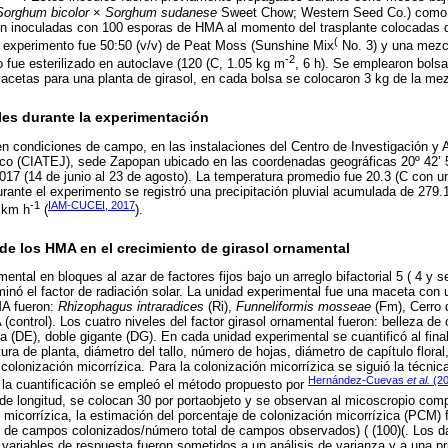
Sorghum bicolor
×
Sorghum sudanese
Sweet Chow; Western Seed Co.) como 
on inoculadas con 100 esporas de HMA al momento del trasplante colocadas d
(
l experimento fue 50:50 (v/v) de Peat Moss (Sunshine Mix
No. 3) y una mezcl
-2
to fue esterilizado en autoclave (120 (C, 1.05 kg m
, 6 h). Se emplearon bolsa
etas para una planta de girasol, en cada bolsa se colocaron 3 kg de la mezc
es durante la experimentación
en condiciones de campo, en las instalaciones del Centro de Investigación y 
co (CIATEJ), sede Zapopan ubicado en las coordenadas geográficas 20º 42’ 5
2017 (14 de junio al 23 de agosto). La temperatura promedio fue 20.3 (C con
rante el experimento se registró una precipitación pluvial acumulada de 279
-1
IAM-CUCEI, 2017
 km h
(
).
de los HMA en el crecimiento de girasol ornamental
ental en bloques al azar de factores fijos bajo un arreglo bifactorial 5 ( 4 y s
minó el factor de radiación solar. La unidad experimental fue una maceta con 
MA fueron:
Rhizophagus intraradices
(Ri),
Funneliformis mosseae
(Fm), Cerro 
control). Los cuatro niveles del factor girasol ornamental fueron: belleza de
a (DE), doble gigante (DG). En cada unidad experimental se cuantificó al fina
tura de planta, diámetro del tallo, número de hojas, diámetro de capítulo floral
y colonización micorrízica. Para la colonización micorrízica se siguió la técnic
Hernández-Cuevas
et al.
(20
a la cuantificación se empleó el método propuesto por
de longitud, se colocan 30 por portaobjeto y se observan al micoscropio com
s micorrízica, la estimación del porcentaje de colonización micorrízica (PCM) 
 de campos colonizados/número total de campos observados) ( (100)(. Los da
s variables de respuesta fueron sometidos a un análisis de varianza y a una 