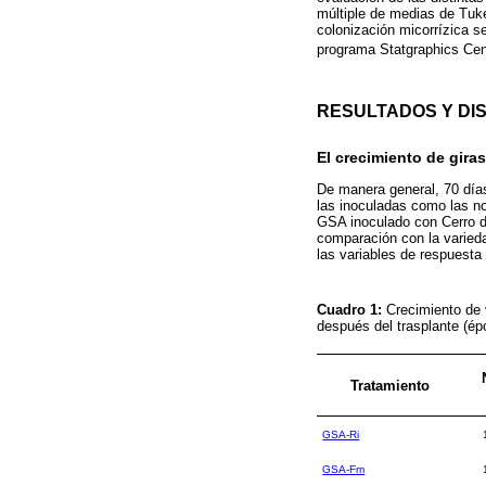
múltiple de medias de Tuk
colonización micorrízica se
programa Statgraphics Cent
RESULTADOS Y DI
El crecimiento de gira
De manera general, 70 días
las inoculadas como las n
GSA inoculado con Cerro d
comparación con la varied
las variables de respuesta
Cuadro 1:
Crecimiento de 
después del trasplante (ép
Tratamiento
GSA-Ri
GSA-Fm