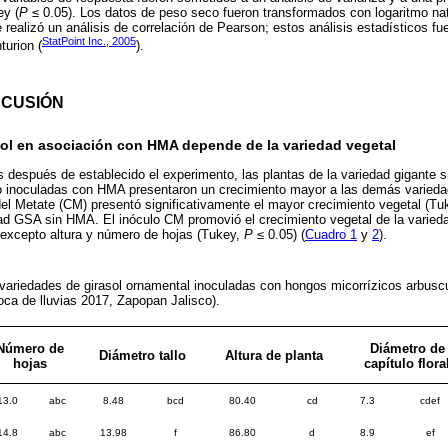
ey (
P
≤ 0.05). Los datos de peso seco fueron transformados con logaritmo nat
 realizó un análisis de correlación de Pearson; estos análisis estadísticos fu
StatPoint Inc., 2005
urion (
).
SCUSIÓN
sol en asociación con HMA depende de la variedad vegetal
 después de establecido el experimento, las plantas de la variedad gigante s
o inoculadas con HMA presentaron un crecimiento mayor a las demás variedade
el Metate (CM) presentó significativamente el mayor crecimiento vegetal (Tu
ad GSA sin HMA. El inóculo CM promovió el crecimiento vegetal de la varie
 excepto altura y número de hojas (Tukey,
P
≤ 0.05) (
Cuadro 1
y
2
).
variedades de girasol ornamental inoculadas con hongos micorrízicos arbusc
oca de lluvias 2017, Zapopan Jalisco).
Número de
Diámetro de
Diámetro tallo
Altura de planta
hojas
capítulo flora
13.0
abc
8.48
bcd
80.40
cd
7.3
cdef
14.8
abc
13.98
f
86.80
d
8.9
ef