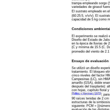
trampa empleando sorgo (
variedades de girasol fuer
El sustrato empleado en e
(60:25:5, v/v/v). El sustra
capacidad de 5 kg como mac
Condiciones ambiental
El experimento se realizó 
Diseño del Estado de Jalis
en la época de lluvias de 
(C y mínima de 15.5 (C. Du
promedio del viento de 2.1
Ensayo de evaluación 
Se utilizó un diseño experim
tratamiento. El bloqueo eli
cinco niveles del factor H
Campesinas (LC), sin HMA (
amarillo (GSA), doble enan
después del trasplante): al
con hojas, capítulo floral 
Phillips y Hayman (1970)
; par
90 raíces tenidas de 2 cm 
estructuras de la simbiosi
siguiente: PCM = [(número
evaluación de las distinta