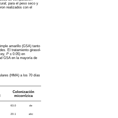
ural; para el peso seco y
eron realizados con el
imple amarillo (GSA) tanto
s. El tratamiento girasol-
key,
P
≤ 0.05) en
dad GSA en la mayoría de
ulares (HMA) a los 70 días
Colonización
l
micorrízica
63.0
de
20.1
abc