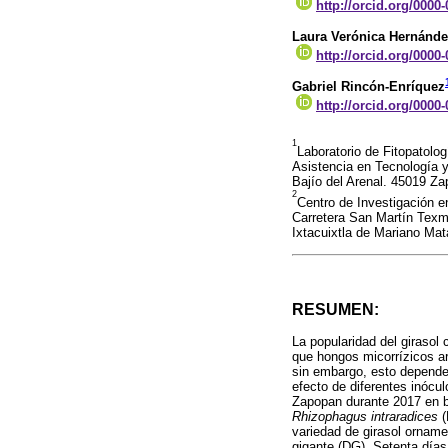
http://orcid.org/0000
Laura Verónica Hernánd
http://orcid.org/0000
Gabriel Rincón-Enríquez
http://orcid.org/0000
1
Laboratorio de Fitopatolog
Asistencia en Tecnología 
Bajío del Arenal. 45019 Za
2
Centro de Investigación 
Carretera San Martín Texme
Ixtacuixtla de Mariano Ma
RESUMEN:
La popularidad del giraso
que hongos micorrízicos ar
sin embargo, esto depende 
efecto de diferentes inócu
Zapopan durante 2017 en bl
Rhizophagus intraradices
(
variedad de girasol orname
gigante (DG). Setenta días