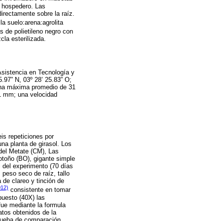
hospedero. Las
irectamente sobre la raíz.
a suelo:arena:agrolita
s de polietileno negro con
la esterilizada.
Asistencia en Tecnología y
.97” N, 03º 28’ 25.83” O;
 una máxima promedio de 31
.1 mm; una velocidad
eis repeticiones por
una planta de girasol. Los
del Metate (CM), Las
 otoño (BO), gigante simple
l del experimento (70 días
, peso seco de raíz, tallo
a de clareo y tinción de
12)
consistente en tomar
puesto (40X) las
fue mediante la formula
tos obtenidos de la
prueba de comparación