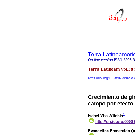
Terra Latinoamer
On-line version
ISSN
2395-
Terra Latinoam vol.38 
https://doi.org/10.28940/terra.v
Crecimiento de gi
campo por efecto 
1
Isabel Vital-Vilchis
http://orcid.org/0000
Evangelina Esmeralda Q