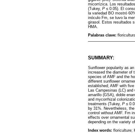
micorrízica. Los resultado
(Tukey,
P
≤ 0.05). El cons
la variedad BO mostró 60%
inóculo Fm, se tuvo la men
girasol. Estos resultados s
HMA.
Palabras clave:
floricultu
SUMMARY:
Sunflower popularity as an
increased the diameter of t
species of AMF and the hos
different sunflower orname
established; AMF with five
Las Campesinas (LC) and wi
amarillo (GSA), doble enan
and mycorrhizal colonizat
treatments (Tukey,
P
≤ 0.0
by 31%. Nevertheless, the
control without AMF. Fm in
effects over ornamental sun
depending on the variety o
Index words:
floriculture