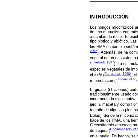
INTRODUCCIÓN
Los hongos micorrízicos a
de tipo mutualista con más 
a cambio de recibir fotosin
tipo biótico y abiótico. La
los HMA un cambio sistémic
2015
). Además, se ha compr
vegetal de un ecosistema 
y Hartnett, 1997
). La estimul
especies vegetales de impo
Parra
et al.
, 1990
el café (
), e
Zangaro
et al
.
reforestación (
El girasol (
H. annuus
) pert
tradicionalmente usado co
incrementado significativam
jardín, maceta y como flor 
tamaño de algunas plantas
Bolus), donde la micorrizac
hace de los HMA, una herra
Funneliformis mosseae
mue
Gholamhoseini
et a
de sequía (
en el suelo. De hecho, se r