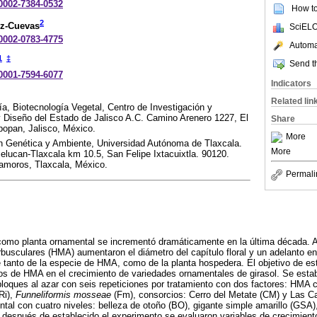
-0002-7384-0532
How to 
2
ez-Cuevas
SciELO
-0002-0783-4775
Automat
1
‡
Send th
-0001-7594-6077
Indicators
Related lin
ía, Biotecnología Vegetal, Centro de Investigación y
y Diseño del Estado de Jalisco A.C. Camino Arenero 1227, El
Share
popan, Jalisco, México.
More
en Genética y Ambiente, Universidad Autónoma de Tlaxcala.
More
lucan-Tlaxcala km 10.5, San Felipe Ixtacuixtla. 90120.
tamoros, Tlaxcala, México.
Permali
l como planta ornamental se incrementó dramáticamente en la última década. 
busculares (HMA) aumentaron el diámetro del capítulo floral y un adelanto en 
tanto de la especie de HMA, como de la planta hospedera. El objetivo de este
los de HMA en el crecimiento de variedades ornamentales de girasol. Se esta
oques al azar con seis repeticiones por tratamiento con dos factores: HMA c
Ri),
Funneliformis mosseae
(Fm), consorcios: Cerro del Metate (CM) y Las 
ntal con cuatro niveles: belleza de otoño (BO), gigante simple amarillo (GSA)
 después de establecido el experimento se evaluaron variables de crecimient