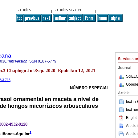
icana
Services 
8030
Print version
ISSN
0187-5779
Journal
n.3 Chapingo Jul./Sep. 2020 Epub Jan 12, 2021
SciELO
38i3.715
Google
NÚMERO ESPECIAL
Article
rasol ornamental en maceta a nivel de
text in
de hongos micorrízicos arbusculares
text ne
English
-0002-4932-9128
Article
1
Article
uiñones-Aguilar