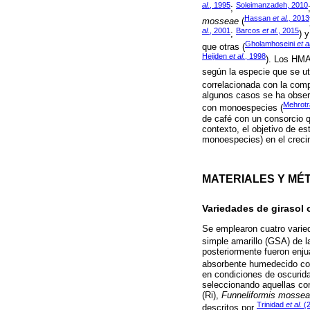
al.
, 1995
Soleimanzadeh, 2010
;
Hassan
et al.,
2013
mosseae
(
al.
, 2001
Barcos
et al.
, 2015
;
) 
Gholamhoseini
et a
que otras (
Heijden
et al.
, 1998
). Los HMA
según la especie que se uti
correlacionada con la comp
algunos casos se ha observ
Mehrotra
con monoespecies (
de café con un consorcio 
contexto, el objetivo de es
monoespecies) en el crecim
MATERIALES Y MÉ
Variedades de girasol
Se emplearon cuatro varied
simple amarillo (GSA) de 
posteriormente fueron enju
absorbente humedecido con 
en condiciones de oscurida
seleccionando aquellas c
(Ri),
Funneliformis mosse
Trinidad
et al.
(2
descritos por