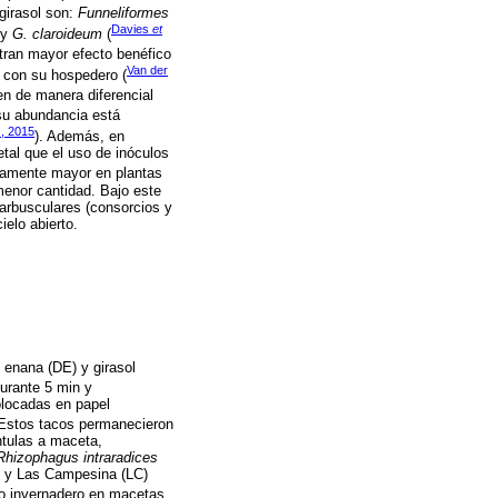
girasol son:
Funneliformes
Davies
et
y
G. claroideum
(
ran mayor efecto benéfico
Van der
 con su hospedero (
en de manera diferencial
 su abundancia está
.
, 2015
). Además, en
tal que el uso de inóculos
ivamente mayor en plantas
enor cantidad. Bajo este
 arbusculares (consorcios y
elo abierto.
 enana (DE) y girasol
durante 5 min y
olocadas en papel
 Estos tacos permanecieron
ntulas a maceta,
Rhizophagus intraradices
M) y Las Campesina (LC)
jo invernadero en macetas