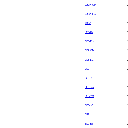
GSA-CM
GSA-LC
GSA
DG-Ri
DG-Fm
DG-CM
DG-LC
DG
DE-Ri
DE-Fm
DE-CM
DE-LC
DE
BO-Ri