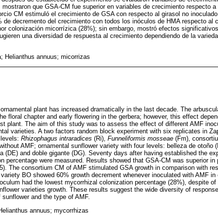
s mostraron que GSA-CM fue superior en variables de crecimiento respecto a 
orcio CM estimuló el crecimiento de GSA con respecto al girasol no inoculad
 de decremento del crecimiento con todos los inóculos de HMA respecto al c
or colonización micorrízica (28%); sin embargo, mostró efectos significativos
ugieren una diversidad de respuesta al crecimiento dependiendo de la variedad
ra; Helianthus annuus; micorrizas
 ornamental plant has increased dramatically in the last decade. The arbuscul
he floral chapter and early flowering in the gerbera; however, this effect dep
t plant. The aim of this study was to assess the effect of different AMF inoc
ntal varieties. A two factors random block experiment with six replicates in 
 levels:
Rhizophagus intraradices
(Ri),
Funneliformis mosseae
(Fm), consortiu
thout AMF; ornamental sunflower variety with four levels: belleza de otoño 
a (DE) and doble gigante (DG). Seventy days after having established the exp
ion percentage were measured. Results showed that GSA-CM was superior in p
5). The consortium CM of AMF stimulated GSA growth in comparison with resp
 variety BO showed 60% growth decrement whenever inoculated with AMF in 
oculum had the lowest mycorrhizal colonization percentage (28%), despite of t
flower varieties growth. These results suggest the wide diversity of response
f sunflower and the type of AMF.
; Helianthus annuus; mycorrhizas