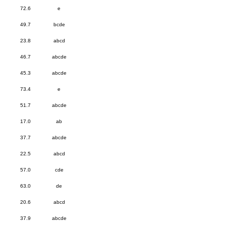
72.6
e
49.7
bcde
23.8
abcd
46.7
abcde
45.3
abcde
73.4
e
51.7
abcde
17.0
ab
37.7
abcde
22.5
abcd
57.0
cde
63.0
de
20.6
abcd
37.9
abcde