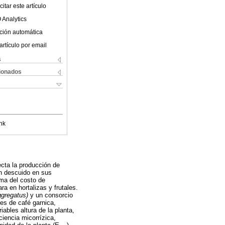
itar este artículo
 Analytics
ción automática
artículo por email
s
cionados
nk
ecta la producción de
un descuido en sus
ema del costo de
ra en hortalizas y frutales.
gregatus)
y un consorcio
es de café garnica,
iables altura de la planta,
ciencia micorrízica,