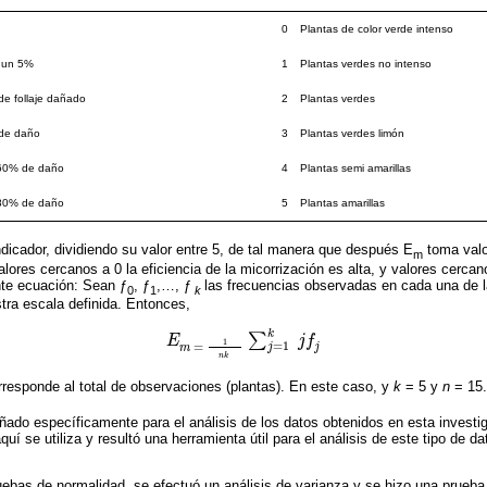
0
Plantas de color verde intenso
 un 5%
1
Plantas verdes no intenso
e follaje dañado
2
Plantas verdes
de daño
3
Plantas verdes limón
 60% de daño
4
Plantas semi amarillas
 80% de daño
5
Plantas amarillas
indicador, dividiendo su valor entre 5, de tal manera que después E
toma valo
m
lores cercanos a 0 la eficiencia de la micorrización es alta, y valores cercan
nte ecuación: Sean ƒ
, ƒ
,…, ƒ
las frecuencias observadas en cada una de 
0
1
k
stra escala definida. Entonces,
k
∑
E
j
f
E
m
=
1
n
k
∑
j
=
1
k
j
f
j
1
=
1
=
j
j
m
n
k
rresponde al total de observaciones (plantas). En este caso, y
k
= 5 y
n
= 15
eñado específicamente para el análisis de los datos obtenidos en esta invest
uí se utiliza y resultó una herramienta útil para el análisis de este tipo de da
uebas de normalidad, se efectuó un análisis de varianza y se hizo una prueb