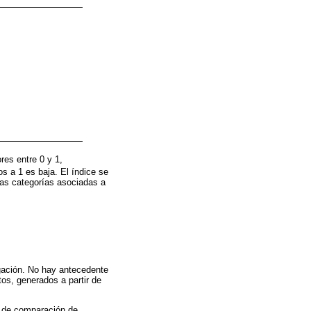
res entre 0 y 1,
os a 1 es baja. El índice se
las categorías asociadas a
.
igación. No hay antecedente
tos, generados a partir de
a de comparación de