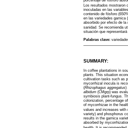
porcentaje de fósforo absor
Los resultados mostraron q
inoculadas en las variable
contenido de fósforo (650%
en las variedades garnica 
absorbido por efecto de la 
sanidad. Se recomienda util
situación que representará
Palabras clave:
variedades
SUMMARY:
In coffee plantations in so
plants. This situation econ
cultivation tasks such as pr
mycorrhizal inocula is reco
(
Rhizophagus aggregatus
)
albidum
(CMgrp) was evaluat
symbiosis plant-fungus. The
colonization, percentage o
of mycorrhizae in the healt
values and increases with 
variety) and phosphorus co
results in the garnica var
absorbed by mycorrhization
health. It is recommended t