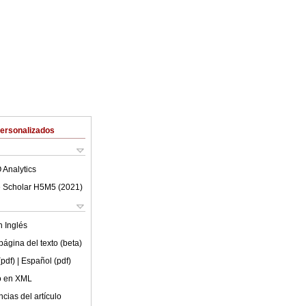
Personalizados
 Analytics
 Scholar H5M5 (
2021
)
en
Inglés
ágina del texto (beta)
(pdf)
| Español (pdf)
lo en XML
cias del artículo