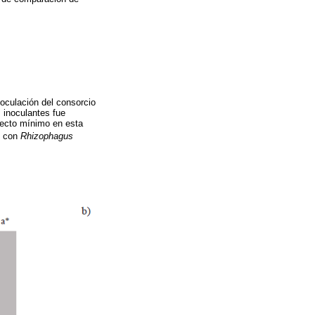
noculación del consorcio
s inoculantes fue
ecto mínimo en esta
n con
Rhizophagus