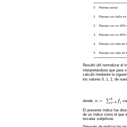
0
Plantas sanas
1
Plantas con daño en
2
Plantas con un 20% d
3
Plantas con un 40% 
4
Plantas con más de
5
Plantas con más de
Resultó útil normalizar el 
interpretándose que para va
calculó mediante la siguie
los valores 0, 1, 2, de nue
k
=
∑
donde:
n
f
co
n
=
∑
j
=
0
k
f
j
=
0
j
j
El presente índice fue dis
de un índice como el que aq
escalas subjetivas.
Después de realizar las pr