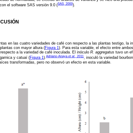
SAS, 2000
con el software SAS versión 9.0 (
).
SCUSIÓN
antas en las cuatro variedades de café con respecto a las plantas testigo, la i
plantas con mayor altura (
Figura 1
). Para esta variable, el efecto entre ambo
 respecto a la variedad de café inoculada. El inóculo
R. aggregatus
tuvo un ef
Adriano-Anaya
et al
., 2011
garnica y catuaí (
Figura 1
)
.
, inoculó la variedad bourbo
aíces transformadas, pero no observó un efecto en esta variable.