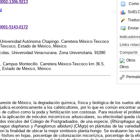
-0002-1306-9213
Como c
2
SciELO
Traduc
-0001-5143-0172
Enviar 
Indicadore
 Universidad Autónoma Chapingo. Carretera México-Texcoco
Links rela
 Texcoco, Estado de México, México.
Compartir
colas, Universidad Veracruzana. Zona Universitaria. 91090
Otros
, Campus Montecillo. Carretera México-Texcoco km 36.5,
Otros
, Estado de México, México.
Permali
sureste de México, la degradación química, física y biológica de los suelos af
rjudica económicamente a los cafeticultores, por lo que es común encontrar 
 de cultivo como la poda y fertilización son costosas. Para resolver el probl
a la aplicación de inóculos micorrízicos arbusculares, su efectividad queda cla
dos inóculos del Colegio de Postgraduados, de una especie, (
Rhizophagus ag
hagus diaphanus
y
Paraglomus albidum)
(CMgrp) en plántulas de las variedad
con la finalidad de ubicar la mejor simbiosis planta-hongo. Se evaluaron las var
fósforo en hojas, porcentaje de colonización micorrízica, porcentaje de la efi