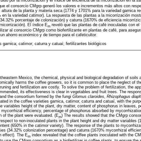
bido por la micorrización y el índice de eficiencia de la micorrización en la sa
ue el consorcio CMgrp generó los valores e incrementos más altos con respe
s altura de la planta y materia seca (1774 y 1701% para la variedad garnica r
 en la variedad catimor). La respuesta de las plantas a la micorrización most
(34.32% porcentaje de colonización) y caturra (1670% de eficiencia micorrízi
micorrización). El índice E
reveló que las plantas de café inoculadas con e
m
izar al consorcio CMgrp como biofertilizante en plantas de café, para asegurar
 un ahorro económico y de tiempo para el cafeticultor.
 garnica; catimor; caturra y catuaí; fertilizantes biológicos
utheastern Mexico, the chemical, physical and biological degradation of soils a
omically harms the coffee growers, so it is common to place the neglect of the
uning and fertilization are costly. To solve the problem of fertilization, the ap
mmended, its effectiveness is clear in vegetables and fruit trees. The respon
 and the consortium formed by the fungi
Glomus claroides
,
Rhizophagus diap
ed in the coffee varieties garnica, catimor, caturra and catuaí, with the purp
 variables height of the plant, dry matter, content of phosphorus in leaves, 
f mycorrhizal efficiency, percentage of phosphorus absorbed by mycorrhization
h of the plant were evaluated. (E
) The results showed that the CMgrp consor
m
respect to non-inoculated plants in the plant height and dry matter variables 
ntent (650% in the catimor variety). The response of the plants to mycorrhiz
ieties (34.32% colonization percentage) and caturra (1670% mycorrhizal effi
 effect). The E
index revealed that the coffee plants inoculated with the CM
m
o use the CMgrp consortium as a biofertilizer in coffee plants, to ensure the 