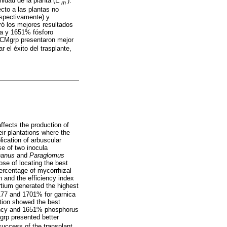
nidad de la planta (E
).
m
cto a las plantas no
espectivamente) y
ró los mejores resultados
ca y 1651% fósforo
l CMgrp presentaron mejor
 el éxito del trasplante,
ffects the production of
ir plantations where the
plication of arbuscular
se of two inocula
hanus
and
Paraglomus
ose of locating the best
percentage of mycorrhizal
 and the efficiency index
tium generated the highest
(177 and 1701% for garnica
ation showed the best
ciency and 1651% phosphorus
grp presented better
success of the transplant,