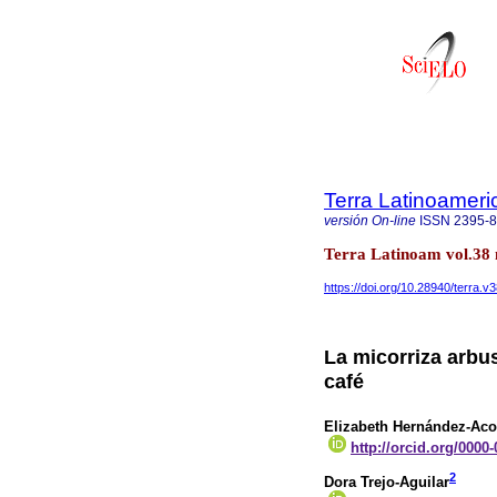
Terra Latinoamer
versión On-line
ISSN
2395-
Terra Latinoam vol.38 
https://doi.org/10.28940/terra.v
La micorriza arbus
café
Elizabeth Hernández-Aco
http://orcid.org/0000
2
Dora Trejo-Aguilar