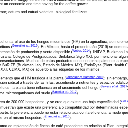
sent an economic and time saving for the coffee grower.
mor; caturra and catuaí varieties; biological fertilizers
ochenta, el uso de los hongos micorrízicos (HM) en la agricultura, se increme
Berruti
et al.
, 2016
éticos (
). En México, hasta el presente año (2019) se comercia
Weber, 2014
ormación de producción y venta disponible (
). INIFAP, Buckman Lab
ruzana, Colegio de Postgraduados, Biofábrica Siglo XXI, por mencionar algun
as presentaciones. Muchos de estos productos contienen principalmente la esp
o de BuRIZE (Buckman Lab, Estado de México. MX), EndoRyza (Plant Health 
 SXXI, CDMX, MX) de acuerdo a las etiquetas de los mismos.
Jakobsen y Hammer, 2015
 elemento que el HM trasloca a la planta (
); sin embargo
ción radical a través de las hifas, accediendo a nutrientes y espacios edáfico
Sawers
et al
., 2017
ficios, la planta tiene influencia en el crecimiento del hongo (
Battini
et al
., 2017
ros microorganismos del suelo (
).
van 
ca de 200 000 hospederos, y se cree que existe una baja especificidad (
muestran que existe una preferencia o compatibilidad por determinadas espe
a parte, la preferencia puede no estar relacionada con la eficiencia, a modo 
Zhang
et al.
, 2015
os en el mismo hospedero (
).
ama de replantación de fincas de café procedente en relación al Plan Integral