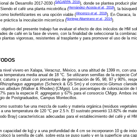
SAGARPA, 2016
ional de Desarrollo 2017-2030 (
), donde se plantea producir pla
Hernández-Acosta
et al.
, 2018
 Siendo el café una planta micotrófica (
), la búsque
Vincenzo
et al
., 2018
 como biofertilizantes es una opción viable (
). En Oaxaca, la
Noriega-Altamirano
et al
., 2014
 práctica la inoculación micorrízica (
).
 objetivo del presente trabajo fue evaluar el efecto de dos inóculos de HM so
dades de café en la fase de vivero, con la finalidad de seleccionar la combin
e plantas vigorosas, resistentes al trasplante y para promover el uso de la mic
TODOS
a nivel vivero en Xalapa, Veracruz, México, a una altitud de 1399 m, con una p
 temperatura media anual de 18 °C. Se utilizaron semillas de la especie
Cof
r, caturra y catuaí con porcentajes de germinación de 95, 98, 97 y 90%, resp
Rhizophagus aggregatus
(Schenck & GS Sm) y el consorcio
Glomus claroid
us albidum
(Walker & Rhodes) (CMgrp). Los porcentajes de colonización de 
 57% para la especie
R. aggregatus
y 67% para el consorcio CMgrp. Ambos inó
egio de Postgraduados, Campus Montecillos.
 como sustrato fue una mezcla de suelo y materia orgánica (residuos vegetales
ó a una temperatura de 120 °C por 2.5 h. El sustrato presentó 13.82% de mate
odo Bray) características adecuadas para el establecimiento del café y el HM
con capacidad de kg) y a una profundidad de 4 cm se incorporaron 10 g de inó
olocó la semilla de café, sobre esta se puso suelo y en la superficie una ca