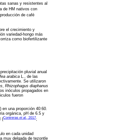
ntas sanas y resistentes al
da de HM nativos con
 producción de café
bre el crecimiento y
ación variedad-hongo más
orriza como biofertilizante
recipitación pluvial anual
fea arabica
L., de las
ectivamente. Se utilizaron
es
,
Rhizophagus diaphanus
los inóculos propagados en
culos fueron
) en una proporción 40:60.
ria orgánica, pH de 6.5 y
Contreras
et al
., 2017
 (
;
culo en cada unidad
pa muy delgada de tezontle