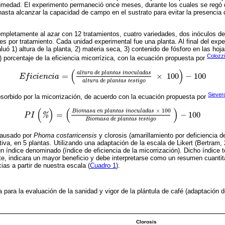
 humedad. El experimento permaneció once meses, durante los cuales se regó 
hasta alcanzar la capacidad de campo en el sustrato para evitar la presencia
mpletamente al azar con 12 tratamientos, cuatro variedades, dos inóculos de
ones por tratamiento. Cada unidad experimental fue una planta. Al final del ex
luó 1) altura de la planta, 2) materia seca, 3) contenido de fósforo en las hoja
Colozzi
) porcentaje de la eficiencia micorrízica, con la ecuación propuesta por
(
)
a
l
t
u
r
a
d
e
p
l
a
n
t
a
s
i
n
o
c
u
l
a
d
a
s
=
×
100
−
100
E
f
i
c
i
e
n
c
i
a
E
f
i
c
i
e
n
c
i
a
=
a
l
t
u
r
a
d
e
p
l
a
n
t
a
s
i
n
o
c
u
l
a
d
a
s
a
l
t
u
r
a
d
e
p
l
a
n
t
a
s
t
e
s
t
i
g
o
×
a
l
t
u
r
a
d
e
p
l
a
n
t
a
s
t
e
s
t
i
g
o
Siever
bsorbido por la micorrización, de acuerdo con la ecuación propuesta por
(
)
(
)
×
100
B
i
o
m
a
s
a
e
n
p
l
a
n
t
a
s
i
n
o
c
u
l
a
d
a
s
=
−
100
P
I
%
P
I
(
%
)
=
B
i
o
m
a
s
a
e
n
p
l
a
n
t
a
s
i
n
o
c
u
l
a
d
a
s
×
100
B
i
o
m
a
s
a
d
e
p
l
a
n
t
B
i
o
m
a
s
a
d
e
p
l
a
n
t
a
s
t
e
s
t
i
g
o
 causado por
Phoma costarricensis
y clorosis (amarillamiento por deficiencia de
iva, en 5 plantas. Utilizando una adaptación de la escala de Likert (Bertram, 
n índice denominado (índice de eficiencia de la micorrización). Dicho índice 
, indicara un mayor beneficio y debe interpretarse como un resumen cuantita
cias a partir de nuestra escala (
Cuadro 1
).
a para la evaluación de la sanidad y vigor de la plántula de café (adaptación 
Clorosis