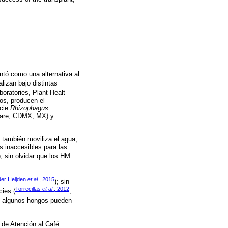
ntó como una alternativa al
lizan bajo distintas
oratories, Plant Healt
os, producen el
ecie
Rhizophagus
Care, CDMX, MX) y
, también moviliza el agua,
s inaccesibles para las
), sin olvidar que los HM
der Heijden
et al.
, 2015
); sin
Torrecillas
et al
., 2012
cies (
;
que algunos hongos pueden
 de Atención al Café