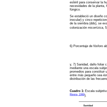
estéril para conservar la
necesidades de la planta, 
fúngico.
Se estableció un diseño co
inocular) y cinco repetici
de la siembra (dds), se eva
colonización micorrízica, 5
6) Porcentaje de fósforo a
y, 7) Sanidad, daño foliar
mediante una escala subjet
promedios para constituir u
entre más pequeño sea éste
distribución de las frecuen
Cuadro 1:
Escala subjetiv
Rivera, 1990
).
Sanidad