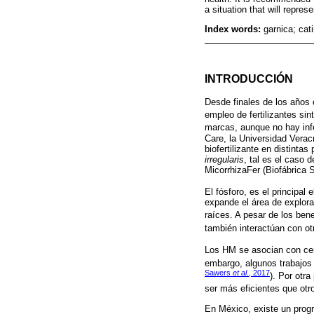
a situation that will repre
Index words:
garnica; cati
INTRODUCCIÓN
Desde finales de los años 
empleo de fertilizantes sint
marcas, aunque no hay inf
Care, la Universidad Verac
biofertilizante en distint
irregularis
, tal es el cas
MicorrhizaFer (Biofábrica
El fósforo, es el principal
expande el área de explora
raíces. A pesar de los bene
también interactúan con ot
Los HM se asocian con cer
embargo, algunos trabajos 
Sawers
et al
., 2017
). Por otr
ser más eficientes que otr
En México, existe un progr