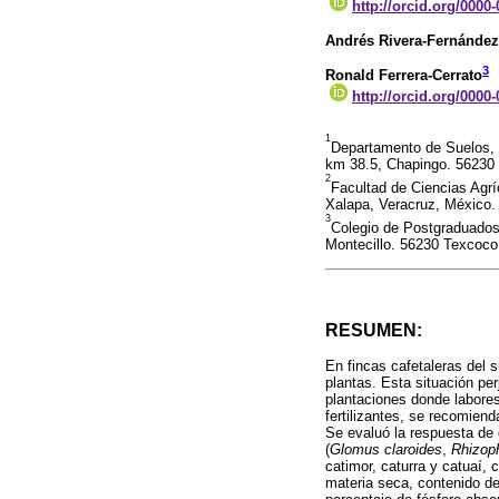
http://orcid.org/0000
Andrés Rivera-Fernández
3
Ronald Ferrera-Cerrato
http://orcid.org/0000
1
Departamento de Suelos,
km 38.5, Chapingo. 56230
2
Facultad de Ciencias Agrí
Xalapa, Veracruz, México.
3
Colegio de Postgraduados
Montecillo. 56230 Texcoco
RESUMEN:
En fincas cafetaleras del 
plantas. Esta situación pe
plantaciones donde labores
fertilizantes, se recomiend
Se evaluó la respuesta de 
(
Glomus claroides
,
Rhizop
catimor, caturra y catuaí, 
materia seca, contenido de 