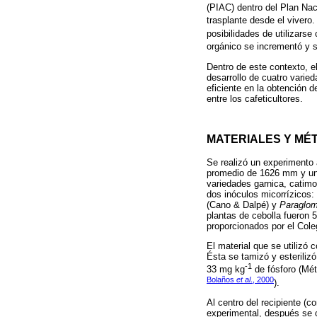
(PIAC) dentro del Plan Nac
trasplante desde el vivero.
posibilidades de utilizarse
orgánico se incrementó y se
Dentro de este contexto, el
desarrollo de cuatro varie
eficiente en la obtención d
entre los cafeticultores.
MATERIALES Y MÉ
Se realizó un experimento 
promedio de 1626 mm y una
variedades garnica, catimo
dos inóculos micorrízicos:
(Cano & Dalpé) y
Paraglom
plantas de cebolla fueron
proporcionados por el Col
El material que se utilizó
Ésta se tamizó y esteriliz
-1
33 mg kg
de fósforo (Mét
Bolaños
et al
., 2000
).
Al centro del recipiente (
experimental, después se c