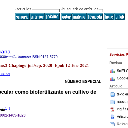
icana
Servicios 
8030
versión impresa
ISSN
0187-5779
Revista
no.3 Chapingo jul./sep. 2020 Epub 12-Ene-2021
SciELO
38i3.659
Google
NÚMERO ESPECIAL
Articulo
cular como biofertilizante en cultivo de
texto 
nueva p
1
‡
Inglés 
sta
-0002-1409-1623
Artícu
Referen