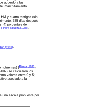
de acuerdo a las
 del marchitamiento
 HM y cuatro testigos (sin
perimento, 335 días después
s, 4) porcentaje de
-Filho y Siqueira (1986)
:
100
-
100
ding (1991)
:
a
s
t
e
s
t
i
g
o
-
100
Rivera, 1991
 nutrientes) (
),
2007) se calcularon los
toma valores entre 0 y 5;
tivo asociado a la
de una escala propuesta por