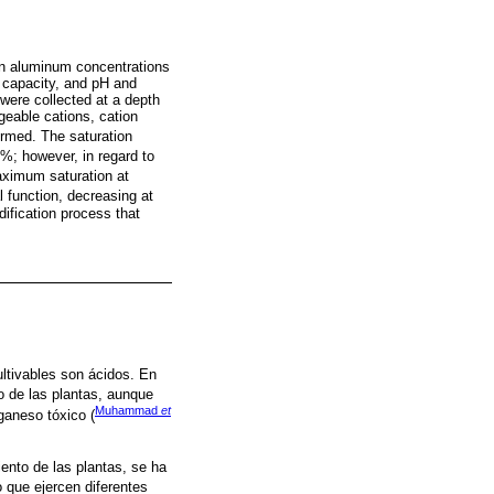
hen aluminum concentrations
e capacity, and pH and
were collected at a depth
geable cations, cation
ormed. The saturation
 %; however, in regard to
maximum saturation at
l function, decreasing at
dification process that
ltivables son ácidos. En
to de las plantas, aunque
Muhammad
et
ganeso tóxico (
iento de las plantas, se ha
o que ejercen diferentes