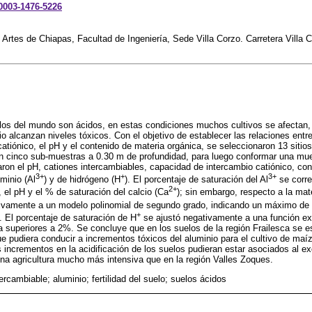
-0003-1476-5226
 Artes de Chiapas, Facultad de Ingeniería, Sede Villa Corzo. Carretera Villa
elos del mundo son ácidos, en estas condiciones muchos cultivos se afectan,
o alcanzan niveles tóxicos. Con el objetivo de establecer las relaciones entre
atiónico, el pH y el contenido de materia orgánica, se seleccionaron 13 sitios
n cinco sub-muestras a 0.30 m de profundidad, para luego conformar una mue
ron el pH, cationes intercambiables, capacidad de intercambio catiónico, con
3+
+
3+
minio (Al
) y de hidrógeno (H
). El porcentaje de saturación del Al
se corre
2+
 el pH y el % de saturación del calcio (Ca
); sin embargo, respecto a la mate
tivamente a un modelo polinomial de segundo grado, indicando un máximo de 
+
 El porcentaje de saturación de H
se ajustó negativamente a una función e
a superiores a 2%. Se concluye que en los suelos de la región Frailesca se 
ue pudiera conducir a incrementos tóxicos del aluminio para el cultivo de maíz
s incrementos en la acidificación de los suelos pudieran estar asociados al ex
na agricultura mucho más intensiva que en la región Valles Zoques.
ercambiable; aluminio; fertilidad del suelo; suelos ácidos