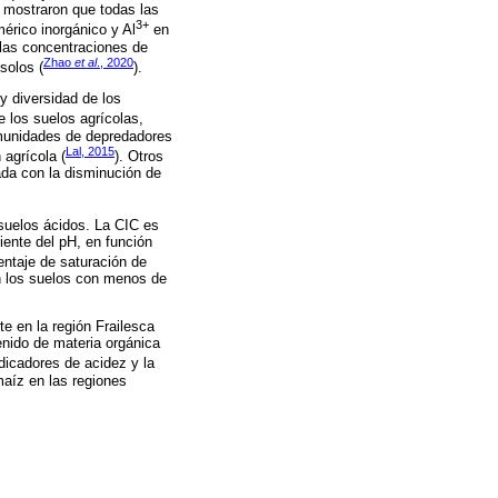
s mostraron que todas las
3+
érico inorgánico y Al
en
 las concentraciones de
Zhao
et al
., 2020
solos (
).
y diversidad de los
e los suelos agrícolas,
omunidades de depredadores
Lal, 2015
 agrícola (
). Otros
ada con la disminución de
 suelos ácidos. La CIC es
iente del pH, en función
entaje de saturación de
en los suelos con menos de
e en la región Frailesca
enido de materia orgánica
ndicadores de acidez y la
maíz en las regiones