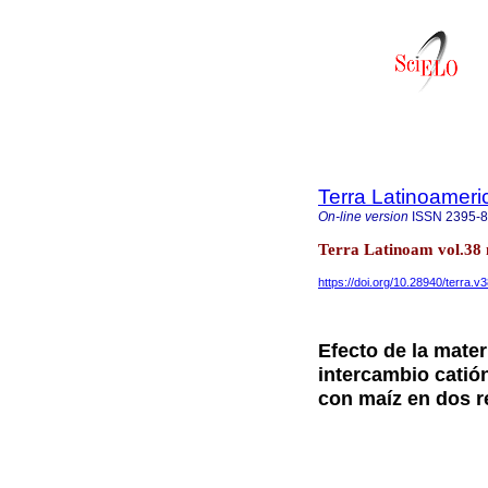
Terra Latinoamer
On-line version
ISSN
2395-
Terra Latinoam vol.38 
https://doi.org/10.28940/terra.v
Efecto de la mater
intercambio catión
con maíz en dos r