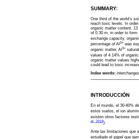
SUMMARY:
One third of the world’s s
reach toxic levels. In orde
organic matter content, 13
of 0.30 m, in order to for
exchange capacity, organic
3+
percentage of Al
was expo
3+
organic matter, Al
saturat
values of 4.14% of organic
organic matter values highe
could lead to toxic increas
Index words:
interchangeab
INTRODUCCIÓN
En el mundo, el 30-40% de 
estos suelos, el ion alumin
existen otros factores rest
al
., 2019
).
Ante las limitaciones que e
estudiado el papel que eje