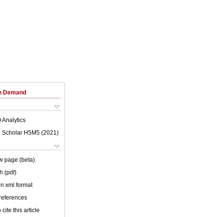
on Demand
 Analytics
 Scholar H5M5 (
2021
)
w page (beta)
h (pdf)
 in xml format
 references
cite this article