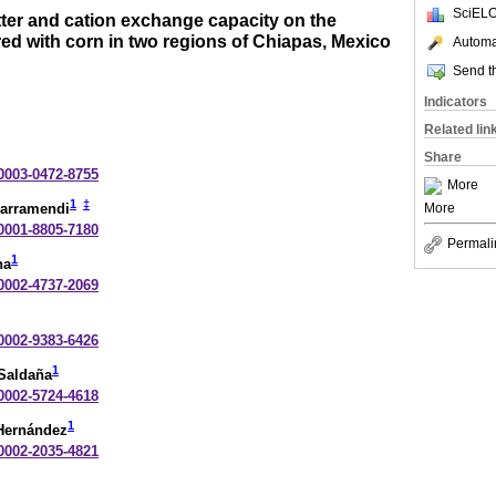
SciELO
tter and cation exchange capacity on the
ured with corn in two regions of Chiapas, Mexico
Automat
Send th
Indicators
Related lin
Share
-0003-0472-8755
More
1
‡
Larramendi
More
-0001-8805-7180
Permali
1
na
-0002-4737-2069
-0002-9383-6426
1
Saldaña
-0002-5724-4618
1
Hernández
-0002-2035-4821