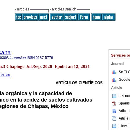
icana
Services 
8030
Print version
ISSN
0187-5779
Journal
n.3 Chapingo Jul./Sep. 2020 Epub Jan 12, 2021
SciELO
38i3.506
Google
ARTÍCULOS CIENTÍFICOS
Article
ia orgánica y la capacidad de
text ne
ico en la acidez de suelos cultivados
Spanis
egiones de Chiapas, México
Article
Article
How to 