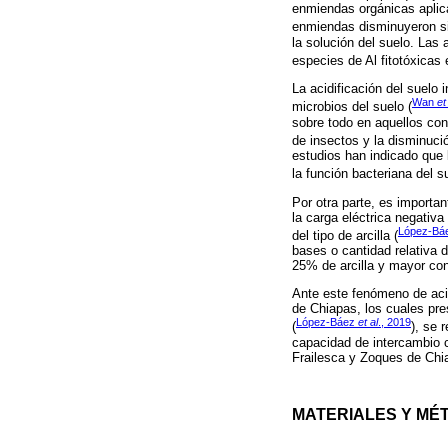
enmiendas orgánicas aplica
enmiendas disminuyeron sig
la solución del suelo. Las
especies de Al fitotóxicas 
La acidificación del suelo
Wan
et
microbios del suelo (
sobre todo en aquellos co
de insectos y la disminució
estudios han indicado que 
la función bacteriana del s
Por otra parte, es importa
la carga eléctrica negativ
López-Bá
del tipo de arcilla (
bases o cantidad relativa 
25% de arcilla y mayor con
Ante este fenómeno de acid
de Chiapas, los cuales pre
López-Báez
et al
., 2019
(
), se 
capacidad de intercambio c
Frailesca y Zoques de Chi
MATERIALES Y MÉ