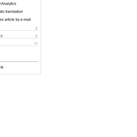
 Analytics
ic translation
is article by e-mail
ks
nk