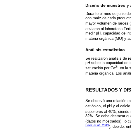
Diseño de muestreo y 
Durante el mes de junio de 
con maíz de cada productor
mayor volumen de raíces (
enviaron al laboratorio Fert
medir pH, capacidad de int
materia orgánica (MO) y ac
Análisis estadístico
Se realizaron análisis de re
pH sobre la capacidad de i
2+
saturación por Ca
en la s
materia orgánica. Los anál
RESULTADOS Y DI
Se observó una relación ex
catiónico, el pH y el calcio
superiores al 40%, siendo
82%. Se debe destacar que 
(datos no mostrados), lo cu
Báez
et al
., 2019
), debido, en