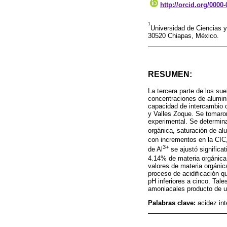
http://orcid.org/0000
1
Universidad de Ciencias y
30520 Chiapas, México.
RESUMEN:
La tercera parte de los su
concentraciones de alumini
capacidad de intercambio c
y Valles Zoque. Se tomaro
experimental. Se determina
orgánica, saturación de alu
con incrementos en la CIC,
3+
de Al
se ajustó significa
4.14% de materia orgánica.
valores de materia orgánic
proceso de acidificación q
pH inferiores a cinco. Tale
amoniacales producto de u
Palabras clave:
acidez int