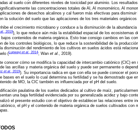
das al suelo con diferentes niveles de toxicidad por aluminio. Los resultado
nificativamente las concentraciones totales de Al, Al monomérico, Al monom
 aplicaciones de desechos alcalinos y cal fueron más efectivas para disminuir
en la solución del suelo que las aplicaciones de los tres materiales orgánicos 
 inhibe el crecimiento microbiano y conduce a la disminución de la abundancia 
 al
., 2019
), lo que reduce aún más la estabilidad espacial de los ecosistemas d
n bajos contenidos de materia orgánica. Esto trae consigo cambios en las c
n de los controles biológicos, lo que reduce la sostenibilidad de la producción
la disminución del rendimiento de los cultivos en suelos ácidos está relacion
Lupwayi
et al
., 2014
uelo (
; Wan
et al
., 2019).
nte conocer cómo se modifica la capacidad de intercambio catiónico (CIC) en
a de las arcillas y materia orgánica del suelo y puede ser permanente o depend
ez
et al
., 2019
). Su importancia radica en que con ella se puede conocer el porc
de bases en el suelo lo cual determina su fertilidad y se ha demostrado que 
tenido de MO, la CIC también es influenciada por el pH del suelo.
ificación paulatina de los suelos dedicados al cultivo de maíz, particularment
sentan una baja fertilidad evidenciada por su generalizada acidez y bajo cont
realizó el presente estudio con el objetivo de establecer las relaciones entre i
atiónico, el pH y el contenido de materia orgánica de suelos cultivados con 
apas.
TODOS