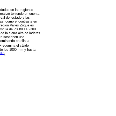
idades de las regiones
 realizó teniendo en cuenta
real del estado y las
 así como el contraste en
región Valles Zoque es
oscila de los 800 a 2300
e la sierra alta de laderas
te sostienen una
dominando en ella la
 Predomina el cálido
 de los 1000 mm y hasta
017
).