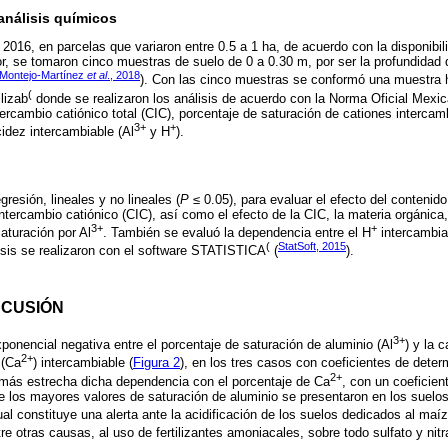
análisis químicos
2016, en parcelas que variaron entre 0.5 a 1 ha, de acuerdo con la disponibil
, se tomaron cinco muestras de suelo de 0 a 0.30 m, por ser la profundidad 
Montejo-Martínez
et al
., 2018
). Con las cinco muestras se conformó una muestra 
(
ilizab
donde se realizaron los análisis de acuerdo con la Norma Oficial Mexic
ercambio catiónico total (CIC), porcentaje de saturación de cationes intercam
3+
+
idez intercambiable (Al
y H
).
gresión, lineales y no lineales (
P
≤ 0.05), para evaluar el efecto del contenido
ntercambio catiónico (CIC), así como el efecto de la CIC, la materia orgánica
3+
+
aturación por Al
. También se evaluó la dependencia entre el H
intercambia
(
StatSoft, 2015
isis se realizaron con el software STATISTICA
(
).
SCUSIÓN
3+
ponencial negativa entre el porcentaje de saturación de aluminio (Al
) y la 
2+
 (Ca
) intercambiable (
Figura 2
), en los tres casos con coeficientes de deter
2+
 más estrecha dicha dependencia con el porcentaje de Ca
, con un coeficien
los mayores valores de saturación de aluminio se presentaron en los suelos 
al constituye una alerta ante la acidificación de los suelos dedicados al maíz
tre otras causas, al uso de fertilizantes amoniacales, sobre todo sulfato y nit