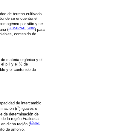
idad de terreno cultivado
donde se encuentra el
homogénea por sitio y se
SEMARNAT, 2002
ana (
) para
biables, contenido de
 de materia orgánica y el
, el pH y el % de
ble y el contenido de
capacidad de intercambio
2
minación (r
) iguales o
te de determinación de
de la región Frailesca
López-
 en dicha región (
rato de amonio.