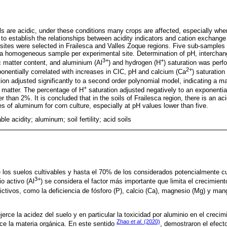
oils are acidic, under these conditions many crops are affected, especially w
r to establish the relationships between acidity indicators and cation exchang
 sites were selected in Frailesca and Valles Zoque regions. Five sub-samples 
m a homogeneous sample per experimental site. Determination of pH, interchan
3+
+
 matter content, and aluminium (Al
) and hydrogen (H
) saturation was perf
2+
nentially correlated with increases in CIC, pH and calcium (Ca
) saturation
ion adjusted significantly to a second order polynomial model, indicating a 
+
 matter. The percentage of H
saturation adjusted negatively to an exponentia
r than 2%. It is concluded that in the soils of Frailesca region, there is an aci
es of aluminum for corn culture, especially at pH values lower than five.
le acidity; aluminum; soil fertility; acid soils
los suelos cultivables y hasta el 70% de los considerados potencialmente cu
3+
io activo (Al
) se considera el factor más importante que limita el crecimien
rictivos, como la deficiencia de fósforo (P), calcio (Ca), magnesio (Mg) y man
jerce la acidez del suelo y en particular la toxicidad por aluminio en el crecim
Zhao
et al
. (2020)
rce la materia orgánica. En este sentido
, demostraron el efect