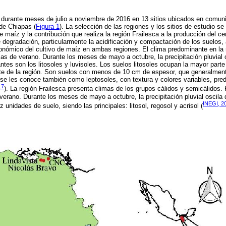
ó durante meses de julio a noviembre de 2016 en 13 sitios ubicados en comun
de Chiapas (
Figura 1
). La selección de las regiones y los sitios de estudio se
de maíz y la contribución que realiza la región Frailesca a la producción del ce
e degradación, particularmente la acidificación y compactación de los suelos,
onómico del cultivo de maíz en ambas regiones. El clima predominante en la 
as de verano. Durante los meses de mayo a octubre, la precipitación pluvial 
es son los litosoles y luvisoles. Los suelos litosoles ocupan la mayor parte d
este de la región. Son suelos con menos de 10 cm de espesor, que generalmen
 se les conoce también como leptosoles, con textura y colores variables, pre
17
). La región Frailesca presenta climas de los grupos cálidos y semicálidos.
erano. Durante los meses de mayo a octubre, la precipitación pluvial oscila
INEGI, 2
unidades de suelo, siendo las principales: litosol, regosol y acrisol (