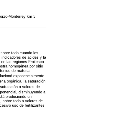
 Corzo-Monterrey km 3.
 sobre todo cuando las
 indicadores de acidez y la
 en las regiones Frailesca
stra homogénea por sitio
tenido de materia
lacionó exponencialmente
ria orgánica, la saturación
saturación a valores de
xponencial, disminuyendo a
está produciendo un
, sobre todo a valores de
cesivo uso de fertilizantes