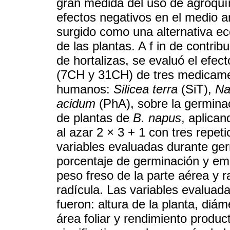
gran medida del uso de agroquí
efectos negativos en el medio 
surgido como una alternativa ec
de las plantas. A f in de contrib
de hortalizas, se evaluó el efe
(7CH y 31CH) de tres medicame
humanos:
Silicea terra
(SiT),
Na
acidum
(PhA), sobre la germinac
de plantas de
B. napus
, aplica
al azar 2 × 3 + 1 con tres repet
variables evaluadas durante ge
porcentaje de germinación y emer
peso freso de la parte aérea y r
radícula. Las variables evaluada
fueron: altura de la planta, diám
área foliar y rendimiento product