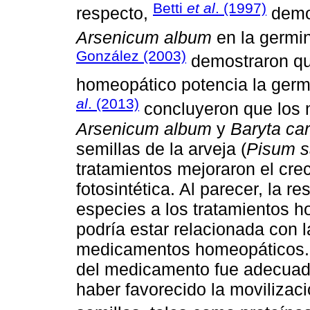
Betti
et al
. (1997)
respecto,
demos
Arsenicum album
en la germin
González (2003)
demostraron q
homeopático potencia la germ
al
. (2013)
concluyeron que los
Arsenicum album
y
Baryta ca
semillas de la arveja (
Pisum s
tratamientos mejoraron el crec
fotosintética. Al parecer, la 
especies a los tratamientos h
podría estar relacionada con l
medicamentos homeopáticos. E
del medicamento fue adecuada
haber favorecido la movilizaci