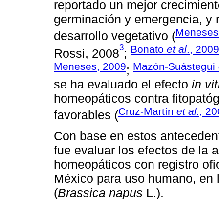
reportado un mejor crecimient
germinación y emergencia, y 
Meneses 
desarrollo vegetativo (
3
Bonato
et al
., 2009
Rossi, 2008
;
Meneses, 2009
Mazón-Suástegui
;
se ha evaluado el efecto
in vi
homeopáticos contra fitopatóg
Cruz-Martín
et al
., 2
favorables (
Con base en estos antecedente
fue evaluar los efectos de la
homeopáticos con registro ofic
México para uso humano, en 
(
Brassica napus
L.).