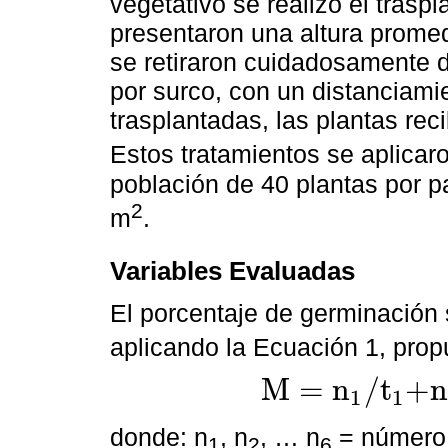
vegetativo se realizó el trasp
presentaron una altura promed
se retiraron cuidadosamente d
por surco, con un distanciami
trasplantadas, las plantas reci
Estos tratamientos se aplicar
población de 40 plantas por p
2
m
.
Variables Evaluadas
El porcentaje de germinación 
aplicando la Ecuación 1, pro
M
=
n
/
t
+
1
1
M
=
n
1
/
t
1
+
n
2
/
t
2
+
…
n
20
/
t
6
donde: n
, n
, … n
= número 
1
2
6