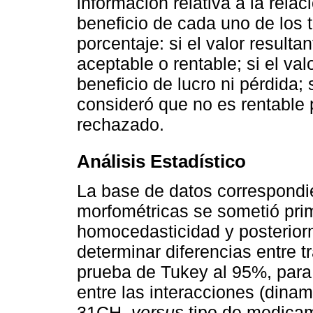
información relativa a la relac
beneficio de cada uno de los 
porcentaje: si el valor result
aceptable o rentable; si el val
beneficio de lucro ni pérdida; 
consideró que no es rentable p
rechazado.
Análisis Estadístico
La base de datos correspondie
morfométricas se sometió pri
homocedasticidad y posteriorm
determinar diferencias entre t
prueba de Tukey al 95%, para 
entre las interacciones (din
31CH,
versus
tipo de medicame