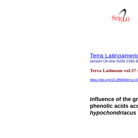
Terra Latinoamer
versión On-line
ISSN
2395-
Terra Latinoam vol.37 
https://doi.org/10.28940/terra.v
Influence of the 
phenolic acids ac
hypochondriacus