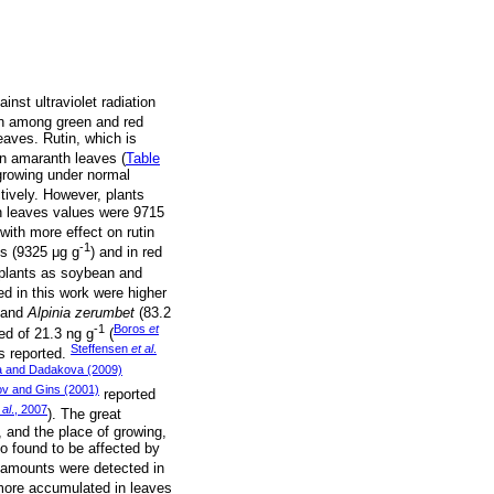
nst ultraviolet radiation
ion among green and red
eaves. Rutin, which is
in amaranth leaves (
Table
 growing under normal
ctively. However, plants
en leaves values were 9715
 with more effect on rutin
-1
es (9325 μg g
) and in red
n plants as soybean and
ed in this work were higher
) and
Alpinia zerumbet
(83.2
-1
Boros
et
ed of 21.3 ng g
(
Steffensen
et al
.
s reported.
a and Dadakova (2009)
ov and Gins (2001)
reported
 al
., 2007
). The great
, and the place of growing,
so found to be affected by
r amounts were detected in
s more accumulated in leaves