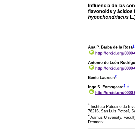
Influencia de las co
flavonoids y ácidos 
hypochondriacus
L.
1
Ana P. Barba de la Rosa
http://orcid.org/0000
Antonio de León-Rodríg
http://orcid.org/0000
2
Bente Laursen
2
‡
Inge S. Fomsgaard
http://orcid.org/0000
1
Instituto Potosino de Inv
78216, San Luis Potosí, S
2
Aarhus University, Facul
Denmark.