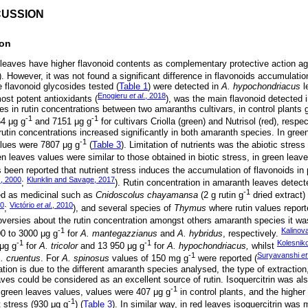
CUSSION
ion
 leaves have higher flavonoid contents as complementary protective action agai
). However, it was not found a significant difference in flavonoids accumulat
 flavonoid glycosides tested (
Table 1
) were detected in
A. hypochondriacus
l
Enogieru
et al
., 2018
ost potent antioxidants (
), was the main flavonoid detected 
ces in rutin concentrations between two amaranths cultivars, in control plants
-1
-1
64 μg g
and 7151 μg g
for cultivars Criolla (green) and Nutrisol (red), respe
 rutin concentrations increased significantly in both amaranth species. In gre
‑1
alues were 7807 μg g
(
Table 3
). Limitation of nutrients was the abiotic stress
 leaves values were similar to those obtained in biotic stress, in green leav
as been reported that nutrient stress induces the accumulation of flavonoids i
s, 2000
Klunklin and Savage, 2017
;
). Rutin concentration in amaranth leaves detect
-1
red as medicinal such as
Cnidoscolus chayamansa
(2 g rutin g
dried extract
10
Victório
et al
., 2010
;
), and several species of
Thymus
where rutin values report
roversies about the rutin concentration amongst others amaranth species it wa
-1
Kalinov
00 to 3000 μg g
for
A. mantegazzianus
and
A. hybridus
, respectively.
-1
‑1
Kolesnik
μg g
for
A. tricolor
and 13 950 μg g
for
A. hypochondriacus,
whilst
-1
Suryavanshi
et
. cruentus
. For
A. spinosus
values of 150 mg g
were reported (
tration is due to the different amaranth species analysed, the type of extraction
ves could be considered as an excellent source of rutin. Isoquercitrin was al
-1
 green leaves values, values were 407 μg g
in control plants, and the highe
-1
t stress (930 μg g
) (
Table 3
). In similar way, in red leaves isoquercitrin wa