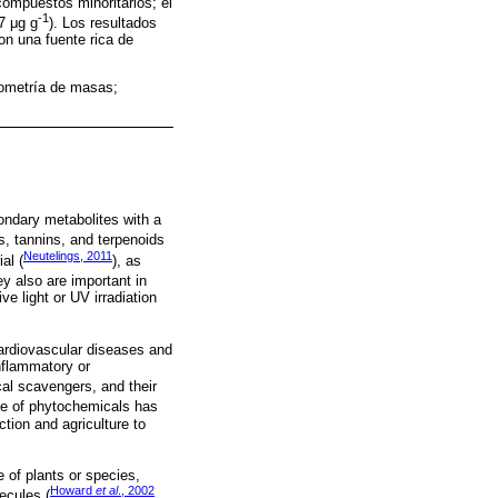
compuestos minoritarios; el
-1
7 μg g
). Los resultados
on una fuente rica de
trometría de masas;
ondary metabolites with a
s, tannins, and terpenoids
Neutelings, 2011
al (
), as
ey also are important in
e light or UV irradiation
cardiovascular diseases and
inflammatory or
cal scavengers, and their
ce of phytochemicals has
tion and agriculture to
 of plants or species,
Howard
et al
., 2002
ecules (
,