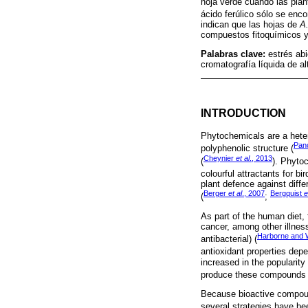
hoja verde cuando las plan
ácido ferúlico sólo se enco
indican que las hojas de
A
compuestos fitoquímicos y 
Palabras clave:
estrés ab
cromatografía líquida de a
INTRODUCTION
Phytochemicals are a heter
Pan
polyphenolic structure (
Cheynier
et al
., 2013
(
). Phytoc
colourful attractants for bi
plant defence against diffe
Berger
et al
., 2007
Bergquist
e
(
;
As part of the human diet,
cancer, among other illness
Harborne and W
antibacterial) (
antioxidant properties depe
increased in the popularity
produce these compounds 
Because bioactive compound
several strategies have be