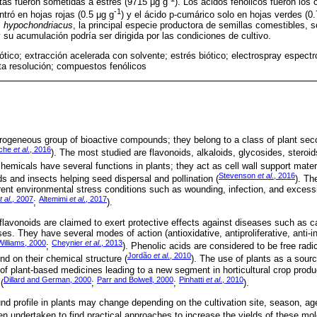
tas fueron sometidas a estrés (9715 μg g
). Los ácidos fenólicos fueron los 
‑1
ntró en hojas rojas (0.5 μg g
) y el ácido p-cumárico solo en hojas verdes (0.
. hypochondriacus
, la principal especie productora de semillas comestibles, s
su acumulación podría ser dirigida por las condiciones de cultivo.
iótico; extracción acelerada con solvente; estrés biótico; electrospray espec
lta resolución; compuestos fenólicos
ogeneous group of bioactive compounds; they belong to a class of plant sec
che
et al
., 2016
). The most studied are flavonoids, alkaloids, glycosides, steroid
hemicals have several functions in plants; they act as cell wall support materi
Stevenson
et al
., 2016
rds and insects helping seed dispersal and pollination (
). Th
rent environmental stress conditions such as wounding, infection, and excessiv
t al
., 2007
Altemimi
et al
., 2017
;
).
 flavonoids are claimed to exert protective effects against diseases such as 
es. They have several modes of action (antioxidative, antiproliferative, anti-
illiams, 2000
Cheynier
et al
., 2013
;
). Phenolic acids are considered to be free radi
Jordão
et al
., 2010
nd on their chemical structure (
). The use of plants as a sour
 of plant-based medicines leading to a new segment in horticultural crop produc
Dillard and German, 2000
Parr and Bolwell, 2000
Pinhatti
et al
., 2010
(
;
;
).
 profile in plants may change depending on the cultivation site, season, age
en undertaken to find practical approaches to increase the yields of these mol