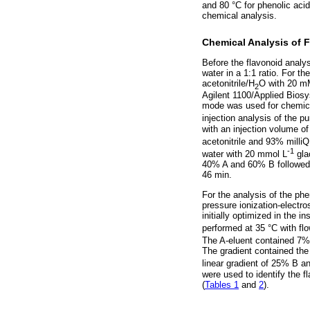
and 80 °C for phenolic acids
chemical analysis.
Chemical Analysis of 
Before the flavonoid analy
water in a 1:1 ratio. For t
acetonitrile/H
O with 20 mM
2
Agilent 1100/Applied Biosy
mode was used for chemical
injection analysis of the 
with an injection volume 
acetonitrile and 93% milliQ
‑1
water with 20 mmol L
gla
40% A and 60% B followed 
46 min.
For the analysis of the ph
pressure ionization-elect
initially optimized in the
performed at 35 °C with flo
The A-eluent contained 7
The gradient contained the
linear gradient of 25% B 
were used to identify the 
(
Tables 1
and
2
).