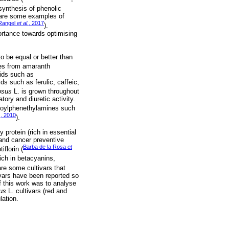
 synthesis of phenolic
, are some examples of
Rangel
et al
., 2017
).
ortance towards optimising
o be equal or better than
ves from amaranth
oids such as
ds such as ferulic, caffeic,
osus
L. is grown throughout
tory and diuretic activity.
moylphenethylamines such
., 2010
).
 protein (rich in essential
 and cancer preventive
Barba de la Rosa
et
iflorin (
rich in betacyanins,
 are some cultivars that
ivars have been reported so
of this work was to analyse
us
L. cultivars (red and
lation.