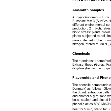
Amaranth Samples
A. hypochondriacus
L. cv. 
Sunshine Mix 3 (SunGro Hor
different environmental cond
production; 2 = biotic str
biotic stress: plants grown
plants subjected to soil li
were collected in the mornin
nitrogen, stored at -80 °C
Chemicals
The standards: kaempferol-
Extrasynthese (Genay, Franc
dihydroxybenzoic acid, gal
Flavonoids and Phenol
The phenolic compounds ex
Denmark) as follows: Glowe
the 33 mL extraction cells
and another 5 g of sand wer
balls, sealed, and placed 
phenolic acids 80% MeOH
heat for 5 min, static for 