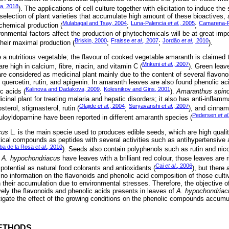
a, 2018
). The applications of cell culture together with elicitation to induce the
election of plant varieties that accumulate high amount of these bioactives
Mulabagal and Tsay, 2004
Luna-Palencia
et al
., 2005
Camarena-
ochemical production (
;
;
onmental factors affect the production of phytochemicals will be at great imp
Briskin, 2000
Fraisse
et al
., 2007
Jordão
et al
., 2010
 their maximal production (
;
;
).
 a nutritious vegetable; the flavour of cooked vegetable amaranth is claimed t
Mnkeni
et al
., 2007
e high in calcium, fibre, niacin, and vitamin C (
). Green lea
are considered as medicinal plant mainly due to the content of several flavon
), quercetin, rutin, and apigenin. In amaranth leaves are also found phenolic aci
Kalinova and Dadakova, 2009
Kolesnikov and Gins, 2001
c acids (
;
).
Amaranthus spin
inal plant for treating malaria and hepatic disorders; it also has anti-inflamma
Olajide
et al
., 2004
Suryavanshi
et al
., 2007
terol, stigmasterol, rutin (
;
), and cinna
Pedersen
et al
ruloyldopamine have been reported in different amaranth species (
cus
L. is the main specie used to produces edible seeds, which are high quality
ical compounds as peptides with several activities such as antihypertensive
ba de la Rosa
et al
., 2010
). Seeds also contain polyphenols such as rutin and nicot
f
A. hypochondriacus
have leaves with a brilliant red colour, those leaves are 
Cai
et al
., 2006
otential as natural food colorants and antioxidants (
), but there
no information on the flavonoids and phenolic acid composition of those cult
on their accumulation due to environmental stresses. Therefore, the objective 
ively the flavonoids and phenolic acids presents in leaves of
A. hypochondriac
tigate the effect of the growing conditions on the phenolic compounds accumu
ETHODS