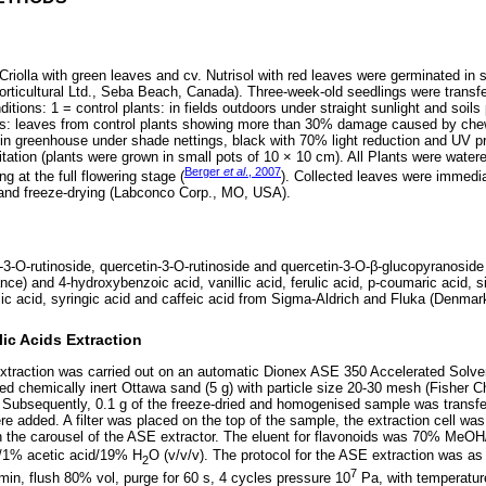
Criolla with green leaves and cv. Nutrisol with red leaves were germinated in 
ticultural Ltd., Seba Beach, Canada). Three-week-old seedlings were transfe
itions: 1 = control plants: in fields outdoors under straight sunlight and soils
ess: leaves from control plants showing more than 30% damage caused by che
 in greenhouse under shade nettings, black with 70% light reduction and UV pro
mitation (plants were grown in small pots of 10 × 10 cm). All Plants were wate
Berger
et al
., 2007
g at the full flowering stage (
). Collected leaves were immedi
, and freeze-drying (Labconco Corp., MO, USA).
3-O-rutinoside, quercetin-3-O-rutinoside and quercetin-3-O-β-glucopyranosid
e) and 4-hydroxybenzoic acid, vanillic acid, ferulic acid, p-coumaric acid, sin
lic acid, syringic acid and caffeic acid from Sigma-Aldrich and Fluka (Denmar
ic Acids Extraction
traction was carried out on an automatic Dionex ASE 350 Accelerated Solven
d chemically inert Ottawa sand (5 g) with particle size 20-30 mesh (Fisher 
. Subsequently, 0.1 g of the freeze-dried and homogenised sample was transferr
e added. A filter was placed on the top of the sample, the extraction cell was 
in the carousel of the ASE extractor. The eluent for flavonoids was 70% Me
/1% acetic acid/19% H
O (v/v/v). The protocol for the ASE extraction was as 
2
7
3 min, flush 80% vol, purge for 60 s, 4 cycles pressure 10
Pa, with temperature