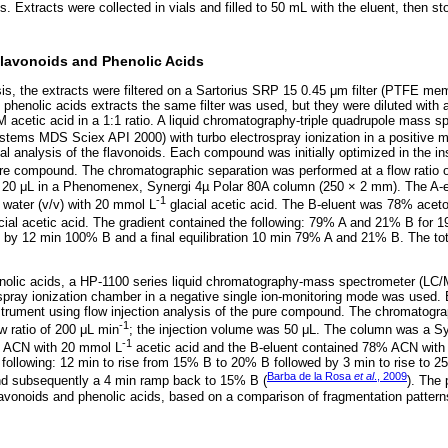
. Extracts were collected in vials and filled to 50 mL with the eluent, then sto
Flavonoids and Phenolic Acids
sis, the extracts were filtered on a Sartorius SRP 15 0.45 μm filter (PTFE me
he phenolic acids extracts the same filter was used, but they were diluted with 
 acetic acid in a 1:1 ratio. A liquid chromatography-triple quadrupole mass
stems MDS Sciex API 2000) with turbo electrospray ionization in a positive mu
 analysis of the flavonoids. Each compound was initially optimized in the in
pure compound. The chromatographic separation was performed at a flow ratio 
of 20 μL in a Phenomenex, Synergi 4µ Polar 80A column (250 × 2 mm). The A-
‑1
 water (v/v) with 20 mmol L
glacial acetic acid. The B-eluent was 78% aceto
cial acetic acid. The gradient contained the following: 79% A and 21% B for 1
by 12 min 100% B and a final equilibration 10 min 79% A and 21% B. The tota
enolic acids, a HP-1100 series liquid chromatography-mass spectrometer (LC
rospray ionization chamber in a negative single ion-monitoring mode was use
 instrument using flow injection analysis of the pure compound. The chromatogr
-1
w ratio of 200 μL min
; the injection volume was 50 μL. The column was a S
-1
% ACN with 20 mmol L
acetic acid and the B-eluent contained 78% ACN wit
 following: 12 min to rise from 15% B to 20% B followed by 3 min to rise to 
Barba de la Rosa
et al
., 2009
and subsequently a 4 min ramp back to 15% B (
). The
flavonoids and phenolic acids, based on a comparison of fragmentation pattern