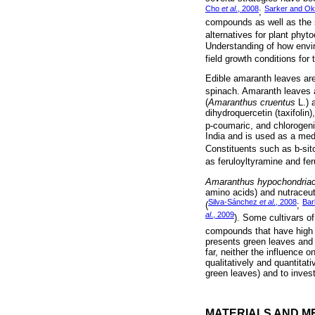
Cho
et al
., 2008
Sarker and Ok
;
compounds as well as the s
alternatives for plant phyt
Understanding of how envir
field growth conditions for
Edible amaranth leaves are
spinach. Amaranth leaves ar
(
Amaranthus cruentus
L.) 
dihydroquercetin (taxifolin
p-coumaric, and chlorogeni
India and is used as a medic
Constituents such as b-sitos
as feruloyltyramine and fe
Amaranthus hypochondria
amino acids) and nutraceut
Silva-Sánchez
et al
., 2008
Bar
(
;
al
., 2009
). Some cultivars o
compounds that have high p
presents green leaves and 
far, neither the influence 
qualitatively and quantitat
green leaves) and to inves
MATERIALS AND M