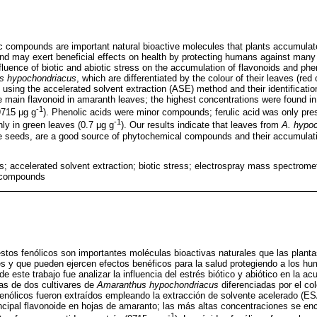
 compounds are important natural bioactive molecules that plants accumulat
nd may exert beneficial effects on health by protecting humans against many
luence of biotic and abiotic stress on the accumulation of flavonoids and phe
s hypochondriacus
, which are differentiated by the colour of their leaves (red
sing the accelerated solvent extraction (ASE) method and their identificatio
 main flavonoid in amaranth leaves; the highest concentrations were found i
-1
9715 μg g
). Phenolic acids were minor compounds; ferulic acid was only pres
-1
ly in green leaves (0.7 μg g
). Our results indicate that leaves from
A. hypo
le seeds, are a good source of phytochemical compounds and their accumulati
ss; accelerated solvent extraction; biotic stress; electrospray mass spectrome
 compounds
stos fenólicos son importantes moléculas bioactivas naturales que las plant
es y que pueden ejercen efectos benéficos para la salud protegiendo a los 
e este trabajo fue analizar la influencia del estrés biótico y abiótico en la a
jas de dos cultivares de
Amaranthus hypochondriacus
diferenciadas por el col
enólicos fueron extraídos empleando la extracción de solvente acelerado (E
incipal flavonoide en hojas de amaranto; las más altas concentraciones se en
-1