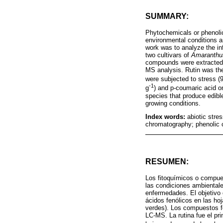
SUMMARY:
Phytochemicals or phenolic
environmental conditions a
work was to analyze the inf
two cultivars of
Amaranthu
compounds were extracted u
MS analysis. Rutin was the
were subjected to stress (
-1
g
) and p-coumaric acid on
species that produce edib
growing conditions.
Index words:
abiotic stre
chromatography; phenolic
RESUMEN:
Los fitoquímicos o compue
las condiciones ambiental
enfermedades. El objetivo d
ácidos fenólicos en las ho
verdes). Los compuestos f
LC-MS. La rutina fue el pr