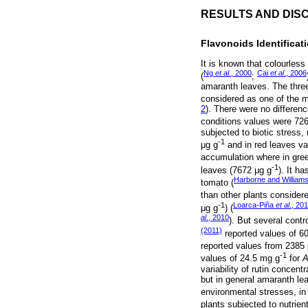
RESULTS AND DIS
Flavonoids Identificat
It is known that colourless
Ng
et al
., 2000
Cai
et al
., 2006
(
;
amaranth leaves. The three
considered as one of the m
2
). There were no differen
conditions values were 72
subjected to biotic stress,
-1
μg g
and in red leaves v
accumulation where in green
‑1
leaves (7672 μg g
). It h
Harborne and William
tomato (
than other plants conside
-1
Loarca-Piña
et al
., 20
μg g
) (
al
., 2010
). But several cont
(2011)
reported values of 6
reported values from 2385 
‑1
values of 24.5 mg g
for
A
variability of rutin concen
but in general amaranth lea
environmental stresses, in
plants subjected to nutrien