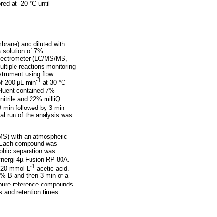
red at -20 °C until
mbrane) and diluted with
a solution of 7%
 spectrometer (LC/MS/MS,
ltiple reactions monitoring
strument using flow
-1
of 200 μL min
at 30 °C
eluent contained 7%
nitrile and 22% milliQ
9 min followed by 3 min
l run of the analysis was
/MS) with an atmospheric
d. Each compound was
aphic separation was
ynergi 4µ Fusion-RP 80A.
-1
h 20 mmol L
acetic acid.
25% B and then 3 min of a
 pure reference compounds
s and retention times