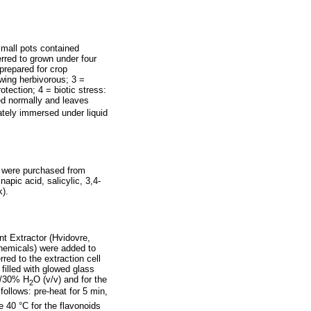
small pots contained
rred to grown under four
 prepared for crop
wing herbivorous; 3 =
tection; 4 = biotic stress:
red normally and leaves
ately immersed under liquid
e were purchased from
apic acid, salicylic, 3,4-
k).
t Extractor (Hvidovre,
Chemicals) were added to
ed to the extraction cell
filled with glowed glass
OH/30% H
O (v/v) and for the
2
follows: pre-heat for 5 min,
 40 °C for the flavonoids