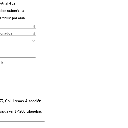
 Analytics
ción automática
artículo por email
s
cionados
nk
55, Col. Lomas 4 sección.
rsøgsvej 1 4200 Slagelse,