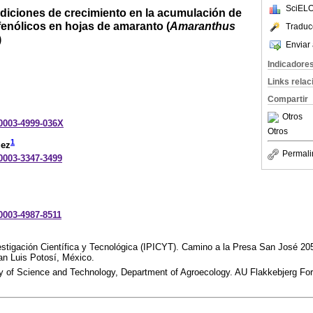
SciELO
ndiciones de crecimiento en la acumulación de
fenólicos en hojas de amaranto (
Amaranthus
Traduc
)
Enviar 
Indicadore
Links rela
Compartir
Otros
-0003-4999-036X
Otros
1
uez
Permali
-0003-3347-3499
-0003-4987-8511
estigación Científica y Tecnológica (IPICYT). Camino a la Presa San José 20
an Luis Potosí, México.
ty of Science and Technology, Department of Agroecology. AU Flakkebjerg Fo