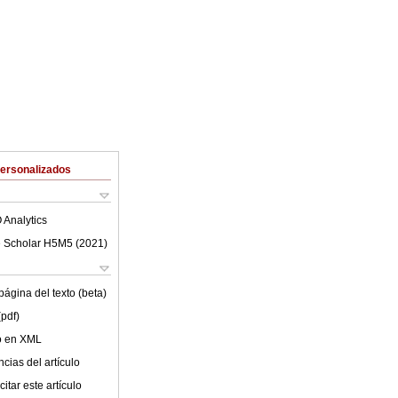
Personalizados
 Analytics
 Scholar H5M5 (
2021
)
ágina del texto (beta)
(pdf)
lo en XML
cias del artículo
itar este artículo