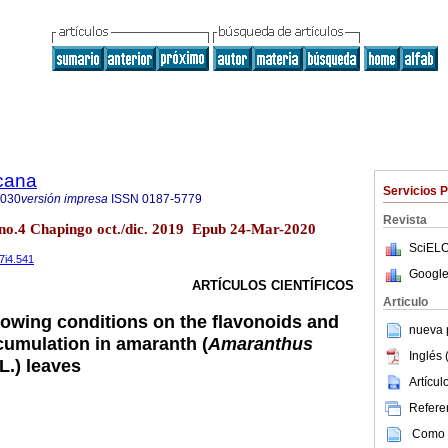
icana
Servicios 
8030
versión impresa
ISSN
0187-5779
Revista
no.4 Chapingo oct./dic. 2019 Epub 24-Mar-2020
SciELO
37i4.541
Google
ARTÍCULOS CIENTÍFICOS
Articulo
growing conditions on the flavonoids and
nueva p
cumulation in amaranth (
Amaranthus
Inglés 
L.) leaves
Artícu
Referen
Como c