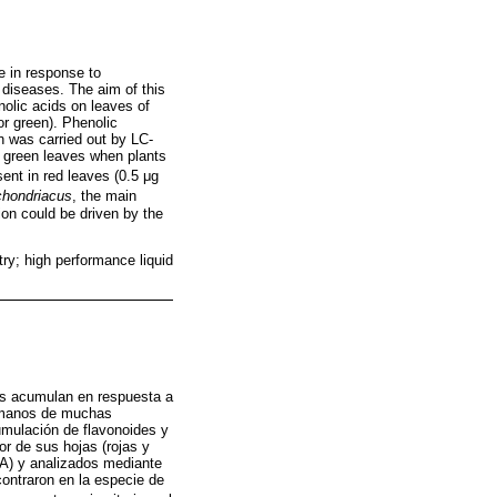
e in response to
 diseases. The aim of this
nolic acids on leaves of
 or green). Phenolic
n was carried out by LC-
n green leaves when plants
ent in red leaves (0.5 μg
chondriacus
, the main
on could be driven by the
try; high performance liquid
as acumulan en respuesta a
humanos de muchas
cumulación de flavonoides y
or de sus hojas (rojas y
SA) y analizados mediante
contraron en la especie de