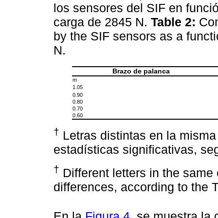
los sensores del SIF en funci
carga de 2845 N.
Table 2:
Com
by the SIF sensors as a functi
N.
Brazo de palanca
m
1.05
0.90
0.80
0.70
0.60
†
Letras distintas en la misma
estadísticas significativas, s
†
Different letters in the same 
differences, according to the T
En la
Figura 4
, se muestra la 