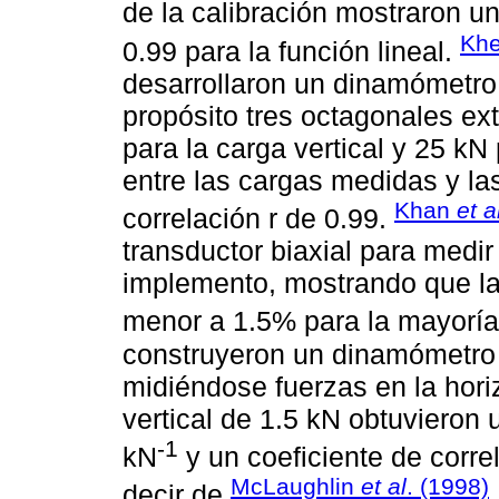
de la calibración mostraron u
Khe
0.99 para la función lineal.
desarrollaron un dinamómetro
propósito tres octagonales e
para la carga vertical y 25 kN
entre las cargas medidas y la
Khan
et a
correlación r de 0.99.
transductor biaxial para medir
implemento, mostrando que la 
menor a 1.5% para la mayoría
construyeron un dinamómetro 
midiéndose fuerzas en la horiz
vertical de 1.5 kN obtuvieron
-1
kN
y un coeficiente de correl
McLaughlin
et al
. (1998)
decir de