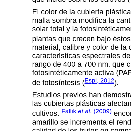
El color de la cubierta plásti
malla sombra modifica la canti
solar total y la fotosintéticam
plantas que crecen bajo éstos
material, calibre y color de la 
características espectrales de
rango de 400 a 700 nm, que c
fotosintéticamente activa (PA
Espi, 2012
de fotosíntesis (
).
Estudios previos han demostra
las cubiertas plásticas afecta
Fallik
et al.
(2009)
cultivos.
encon
amarillo se incrementa el ren
calidad de los frutos en comp