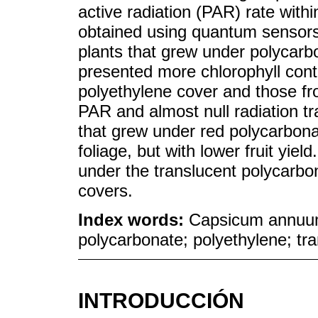
active radiation (PAR) rate wit
obtained using quantum sensors.
plants that grew under polycarbo
presented more chlorophyll cont
polyethylene cover and those fro
PAR and almost null radiation t
that grew under red polycarbona
foliage, but with lower fruit yiel
under the translucent polycarbo
covers.
Index words:
Capsicum annuum L
polycarbonate; polyethylene; tra
INTRODUCCIÓN