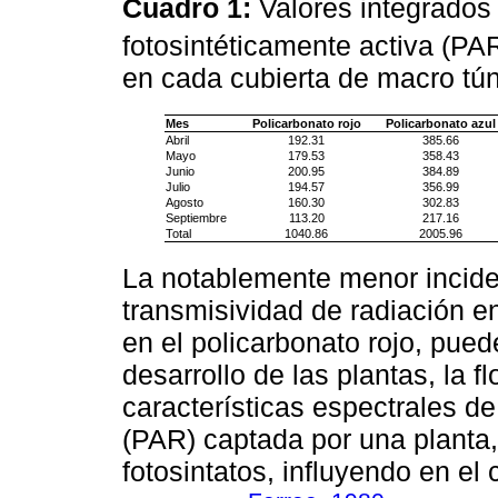
Cuadro 1:
Valores integrados
fotosintéticamente activa (PA
en cada cubierta de macro tú
Mes
Policarbonato rojo
Policarbonato azul
Abril
192.31
385.66
Mayo
179.53
358.43
Junio
200.95
384.89
Julio
194.57
356.99
Agosto
160.30
302.83
Septiembre
113.20
217.16
Total
1040.86
2005.96
La notablemente menor inciden
transmisividad de radiación e
en el policarbonato rojo, pued
desarrollo de las plantas, la f
características espectrales de
(PAR) captada por una planta,
fotosintatos, influyendo en el 