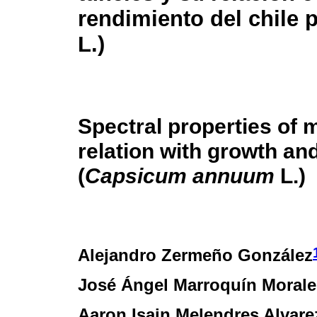
rendimiento del chile 
L.)
Spectral properties of 
relation with growth an
(
Capsicum annuum
L.)
Alejandro Zermeño González
José Ángel Marroquín Morale
Aaron Isain Melendres Alvare