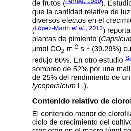
Ferree, 1980
de frutos (
). Estudi
que la cantidad relativa de luz
diversos efectos en el crecimi
López-Marín
et al
., 2012
(
) report
plantas de pimiento (
Capsicu
-2
-1
µmol CO
m
s
(39.29%) cu
2
S
redujo 60%. En otro estudio
sombreo de 52% por una malla
de 25% del rendimiento de un 
lycopersicum
L.).
Contenido relativo de clorof
El contenido menor de clorofil
ciclo de crecimiento del culti
crecieron en el macro túnel co