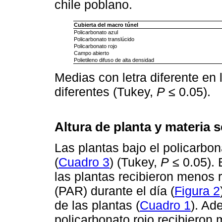
chile poblano.
Cubierta del macro túnel
Policarbonato azul
Policarbonato translúcido
Policarbonato rojo
Campo abierto
Polietileno difuso de alta densidad
Medias con letra diferente en
diferentes (Tukey,
P
≤ 0.05).
Altura de planta y materia 
Las plantas bajo el policarbon
(
Cuadro 3
) (Tukey,
P
≤ 0.05). 
las plantas recibieron menos r
(PAR) durante el día (
Figura 2
de las plantas (
Cuadro 1
). Ad
policarbonato rojo recibieron