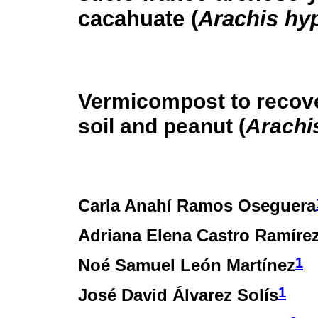
cacahuate (
Arachis hy
Vermicompost to recover
soil and peanut (
Arachi
Carla Anahí Ramos Oseguera
Adriana Elena Castro Ramíre
1
Noé Samuel León Martínez
1
José David Álvarez Solís