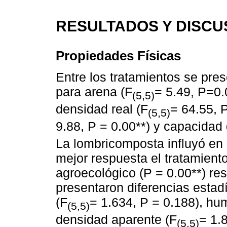
RESULTADOS Y DISCU
Propiedades Físicas
Entre los tratamientos se pres
para arena (F
= 5.49, P=0.
(5,5)
densidad real (F
= 64.55, 
(5,5)
9.88, P = 0.00**) y capacidad
La lombricomposta influyó en 
mejor respuesta el tratamient
agroecológico (P = 0.00**) res
presentaron diferencias estadís
(F
= 1.634, P = 0.188), hu
(5,5)
densidad aparente (F
= 1.8
(5,5)