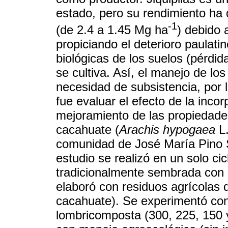
estado, pero su rendimiento ha 
-1
(de 2.4 a 1.45 Mg ha
) debido 
propiciando el deterioro paulati
biológicas de los suelos (pérdid
se cultiva. Así, el manejo de lo
necesidad de subsistencia, por l
fue evaluar el efecto de la inco
mejoramiento de las propiedades
cacahuate (
Arachis hypogaea
L.
comunidad de José María Pino Su
estudio se realizó en un solo ci
tradicionalmente sembrada con
elaboró con residuos agrícolas d
cacahuate). Se experimentó con 
lombricomposta (300, 225, 150 