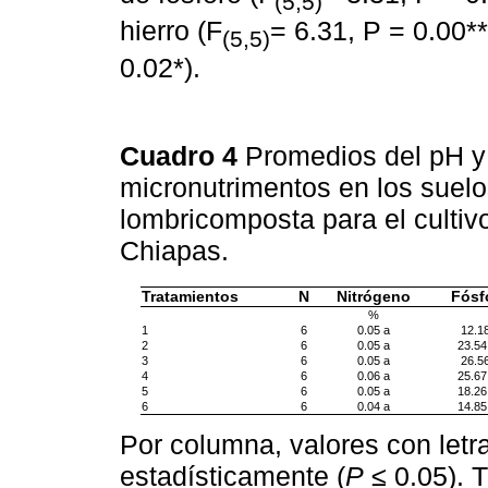
(5,5)
hierro (F
= 6.31, P = 0.00*
(5,5)
0.02*).
Cuadro 4
Promedios del pH y
micronutrimentos en los suelo
lombricomposta para el cultiv
Chiapas.
Tratamientos
N
Nitrógeno
Fósf
%
1
6
0.05 a
12.1
2
6
0.05 a
23.54
3
6
0.05 a
26.5
4
6
0.06 a
25.67
5
6
0.05 a
18.26
6
6
0.04 a
14.85
Por columna, valores con letra
estadísticamente (
P
≤ 0.05). 