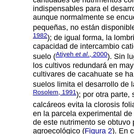
indispensables para el desarro
aunque normalmente se encuen
pequeñas, no están disponible
1982
); de igual forma, la lomb
capacidad de intercambio catió
Atiyeh
et al
., 2000
suelo (
). Sin l
los cultivos redundará en may
cultivares de cacahuate se ha
suelos limita el desarrollo de 
Rosolem, 1991
); por otra parte
calcáreos evita la clorosis fol
en la parcela experimental de J
de este nutrimento se obtuvo 
agroecológico (
Figura 2
). En c