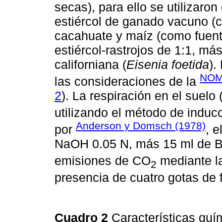
secas), para ello se utilizaron
estiércol de ganado vacuno (c
cacahuate y maíz (como fuent
estiércol-rastrojos de 1:1, má
californiana (
Eisenia foetida
).
NOM
las consideraciones de la
2
). La respiración en el suel
utilizando el método de induc
Anderson y Domsch (1978)
por
, e
NaOH 0.05 N, más 15 ml de 
emisiones de CO
mediante la
2
presencia de cuatro gotas de f
Cuadro 2
Características quí