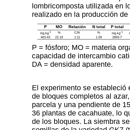
lombricomposta utilizada en l
realizado en la producción de
P
MO
Relación
N total
P total
-1
-1
%
C/N
%
mg kg
mg kg
403.43
22.19
1:11
1.09
2893.7
P = fósforo; MO = materia org
capacidad de intercambio cati
DA = densidad aparente.
El experimento se estableció
de bloques completos al azar,
parcela y una pendiente de 15
36 plantas de cacahuate, lo q
de los bloques. La siembra se 
semillas de la variedad GK7 (t