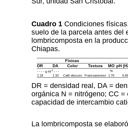
Sur, unidad San Cristóbal.
Cuadro 1
Condiciones físicas
suelo de la parcela antes del
lombricomposta en la producci
Chiapas.
Físicas
DR
DA
Color
Textura
MO
pH (H
-1
%
- - - - g ml
- - -
2.18
1.33
Café obscuro
Francoarenoso
1.70
6.6
DR = densidad real, DA = den
orgánica N = nitrógeno; CC 
capacidad de intercambio cati
La lombricomposta se elaboró