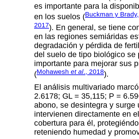
es importante para la disponi
Buckman y Brady,
en los suelos (
2017
). En general, se tiene c
en las regiones semiáridas e
degradación y pérdida de ferti
del suelo de tipo biológico s
importante para mejorar sus pr
Mohawesh
et al
., 2018
(
).
El análisis multivariado marcó 
2.6178; GL = 35,115; P = 6.59
abono, se desintegra y surge
intervienen directamente en e
cobertura para él, protegiéndo
reteniendo humedad y promov