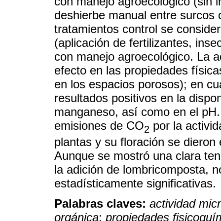
con manejo agroecológico (sin 
deshierbe manual entre surcos
tratamientos control se conside
(aplicación de fertilizantes, inse
con manejo agroecológico. La a
efecto en las propiedades físic
en los espacios porosos); en c
resultados positivos en la dispon
manganeso, así como en el pH.
emisiones de CO
por la activi
2
plantas y su floración se diero
Aunque se mostró una clara tend
la adición de lombricomposta, n
estadísticamente significativas.
Palabras claves:
actividad mic
orgánica
;
propiedades fisicoquí