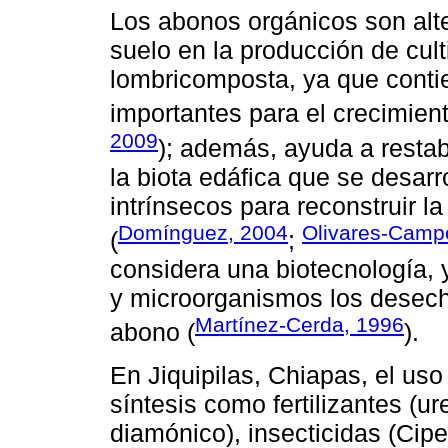
Los abonos orgánicos son alter
suelo en la producción de cult
lombricomposta, ya que conti
importantes para el crecimient
2009
); además, ayuda a restab
la biota edáfica que se desarr
intrínsecos para reconstruir l
Domínguez, 2004
Olivares-Cam
(
;
considera una biotecnología, y
y microorganismos los desech
Martínez-Cerda, 1996
abono (
).
En Jiquipilas, Chiapas, el us
síntesis como fertilizantes (ur
diamónico), insecticidas (Cipe