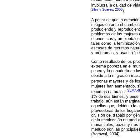
involucra la calidad de vid
Siles y Soares, 2003
).
A pesar de que la creación
mitigación ante el cambio 
produciendo y reproducien
problemas de las mujeres c
económicas y ambientales. 
tales como la feminización 
escasez de recursos natura
y programas, y usan la “per
Como resultado de los pr
extrema pobreza en el mund
pesca y la ganadería en lo
debido a la migración masc
personas mayores y de los 
mujeres han aumentado, sin
SEMARN
recursos naturales.
1% de sus bienes, y pese 
trabajo, aún están margina
aquellas que, debido a la 
proveedoras de los hogares
división del trabajo por g
de la recolección en produ
manantiales, pozos y ríos 
menudo son las principales
(Agrawal, 2004).