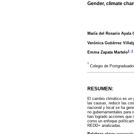
Gender, climate cha
María del Rosario Ayala C
Verónica Gutiérrez Villa
1
‡
Emma Zapata Martelo
1
Colegio de Postgraduados
RESUMEN:
El cambio climático es un p
las causas, reducir las con
nacional y local se ha ge
no gubernamentales para r
han logrado acciones que 
como un enfoque políticame
REDD+ analizadas.
Palabras clave:
perspectiv