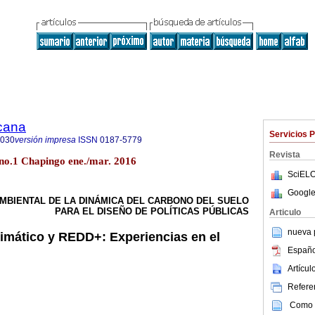
icana
Servicios 
8030
versión impresa
ISSN
0187-5779
Revista
no.1 Chapingo ene./mar. 2016
SciELO
Google
O-AMBIENTAL DE LA DINÁMICA DEL CARBONO DEL SUELO
PARA EL DISEÑO DE POLÍTICAS PÚBLICAS
Articulo
nueva p
imático y REDD+: Experiencias en el
Españo
Artícu
Referen
Como c