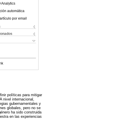
 Analytics
ción automática
artículo por email
s
cionados
nk
nir políticas para mitigar
A nivel internacional,
tegias gubernamentales y
nes globales, pero no se
énero ha sido construida
estra en las experiencias