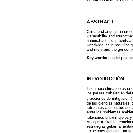
ABSTRACT:
Climate change is an urgen
vulnerability and strengthe
national and local levels
worldwide issue requiring 
and men, and the gender pe
Key words:
gender perspec
INTRODUCCIÓN
El cambio climático es un
los países trabajan en defi
y acciones de mitigación (
de las ciencias naturales,
referentes a impactos soci
entre los problemas ambien
relaciones entre mujeres y
Aunque a nivel internacion
estrategias gubernamental
soluciones globales, no s