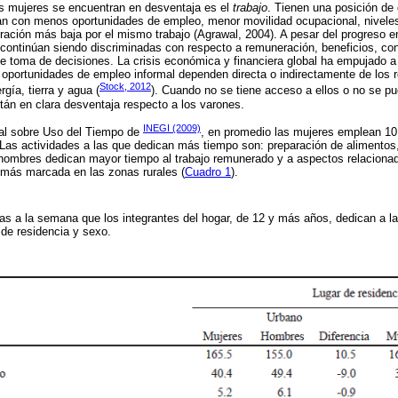
s mujeres se encuentran en desventaja es el
trabajo
. Tienen una posición de
an con menos oportunidades de empleo, menor movilidad ocupacional, nivele
ación más baja por el mismo trabajo (Agrawal, 2004). A pesar del progreso e
s continúan siendo discriminadas con respecto a remuneración, beneficios, con
 toma de decisiones. La crisis económica y financiera global ha empujado a
oportunidades de empleo informal dependen directa o indirectamente de los r
Stock, 2012
gía, tierra y agua (
). Cuando no se tiene acceso a ellos o no se p
stán en clara desventaja respecto a los varones.
INEGI (2009)
al sobre Uso del Tiempo de
, en promedio las mujeres emplean 1
 Las actividades a las que dedican más tiempo son: preparación de alimentos,
 hombres dedican mayor tiempo al trabajo remunerado y a aspectos relaciona
 más marcada en las zonas rurales (
Cuadro 1
).
s a la semana que los integrantes del hogar, de 12 y más años, dedican a la
r de residencia y sexo.