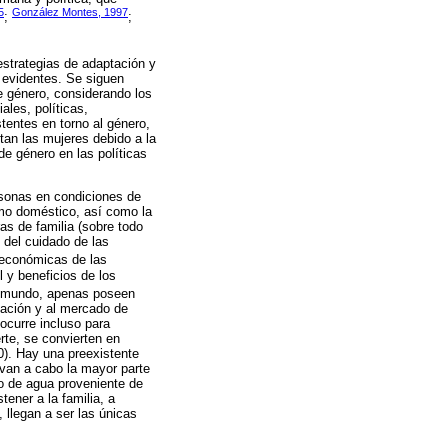
5
González Montes, 1997
;
;
estrategias de adaptación y
 evidentes. Se siguen
 género, considerando los
ales, políticas,
tentes en torno al género,
ntan las mujeres debido a la
de género en las políticas
sonas en condiciones de
umo doméstico, así como la
as de familia (sobre todo
 del cuidado de las
y económicas de las
 y beneficios de los
el mundo, apenas poseen
cación y al mercado de
ocurre incluso para
rte, se convierten en
0). Hay una preexistente
evan a cabo la mayor parte
eo de agua proveniente de
ener a la familia, a
 llegan a ser las únicas