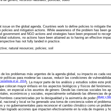
t issue on the global agenda. Countries work to define policies to mitigate t
n policies and mitigation actions. While awareness of the problem has been gen
 and government and NGO actions and strategies have been proposed to recog
global solutions, no actions have been attained as to having an effective impa
rspective has not fully landed in practice.
tive; natural resources; policies; soil
o de los problemas más urgentes de la agenda global, su impacto es cada vez
nir políticas para moderar las causas, reducir las condiciones de vulnerabilidad
Castañeda
et al
., 2014
). La mayor parte de los análisis y estudios sobre este pr
 que colocan mayor énfasis en los aspectos biológicos y físicos del fenóme
ales, en especial a los asuntos de género. Desde las ciencias sociales los apo
tales, económicos y sociales, especialmente señalando las diferencias de gé
Mujer y Me
 hombres caracterizadas por la desigualdad y la asimetría de poder (
al, nacional y local se ha generado una toma de conciencia sobre el problema
es y no gubernamentales para reconocer el cambio climático como un problem
e han logrado acciones que impacten efectivamente en la vida de mujeres y h