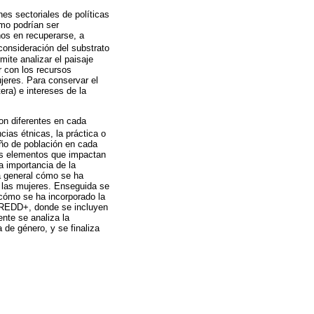
nes sectoriales de políticas
smo podrían ser
ños en recuperarse, a
 consideración del substrato
ite analizar el paisaje
r con los recursos
ujeres. Para conservar el
era) e intereses de la
on diferentes en cada
cias étnicas, la práctica o
amaño de población en cada
ros elementos que impactan
la importancia de la
a general cómo se ha
de las mujeres. Enseguida se
cómo se ha incorporado la
(REDD+, donde se incluyen
ente se analiza la
de género, y se finaliza