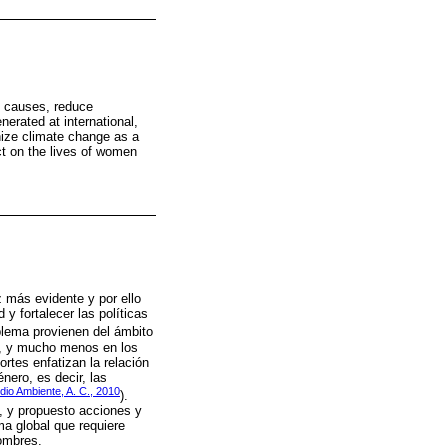
he causes, reduce
erated at international,
nize climate change as a
ct on the lives of women
 más evidente y por ello
 y fortalecer las políticas
oblema provienen del ámbito
no, y mucho menos en los
rtes enfatizan la relación
nero, es decir, las
dio Ambiente, A. C., 2010
).
, y propuesto acciones y
a global que requiere
ombres.