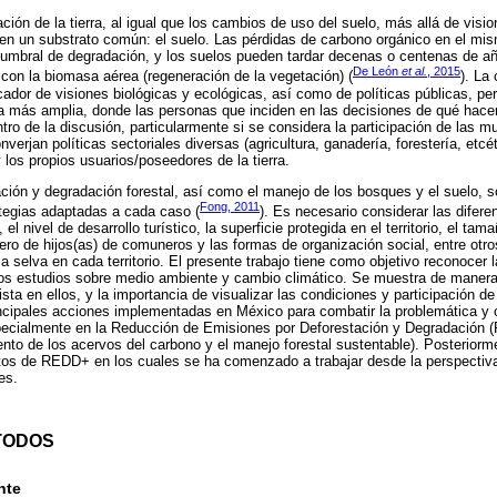
ión de la tierra, al igual que los cambios de uso del suelo, más allá de visio
 en un substrato común: el suelo. Las pérdidas de carbono orgánico en el mi
n umbral de degradación, y los suelos pueden tardar decenas o centenas de a
De León
et al.
, 2015
e con la biomasa aérea (regeneración de la vegetación) (
). La
ador de visiones biológicas y ecológicas, así como de políticas públicas, perm
a más amplia, donde las personas que inciden en las decisiones de qué hace
tro de la discusión, particularmente si se considera la participación de las m
verjan políticas sectoriales diversas (agricultura, ganadería, forestería, etcét
 los propios usuarios/poseedores de la tierra.
ción y degradación forestal, así como el manejo de los bosques y el suelo, s
Fong, 2011
ategias adaptadas a cada caso (
). Es necesario considerar las diferen
 el nivel de desarrollo turístico, la superficie protegida en el territorio, el t
ro de hijos(as) de comuneros y las formas de organización social, entre ot
 la selva en cada territorio. El presente trabajo tiene como objetivo reconocer 
los estudios sobre medio ambiente y cambio climático. Se muestra de maner
ista en ellos, y la importancia de visualizar las condiciones y participación 
incipales acciones implementadas en México para combatir la problemática y 
pecialmente en la Reducción de Emisiones por Deforestación y Degradación 
ento de los acervos del carbono y el manejo forestal sustentable). Posteriorm
tos de REDD+ en los cuales se ha comenzado a trabajar desde la perspectiva 
es.
TODOS
nte