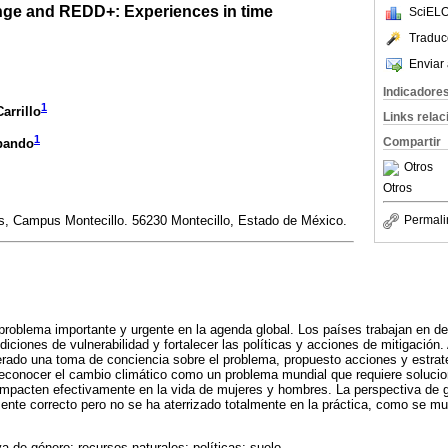
nge and REDD+: Experiences in time
SciELO
Traduc
Enviar 
Indicadore
1
arrillo
Links rela
1
Compartir
lpando
Otros
Otros
, Campus Montecillo. 56230 Montecillo, Estado de México.
Permali
roblema importante y urgente en la agenda global. Los países trabajan en defi
diciones de vulnerabilidad y fortalecer las políticas y acciones de mitigación. 
nerado una toma de conciencia sobre el problema, propuesto acciones y estra
econocer el cambio climático como un problema mundial que requiere solucio
impacten efectivamente en la vida de mujeres y hombres. La perspectiva de g
nte correcto pero no se ha aterrizado totalmente en la práctica, como se mu
a de género; recursos naturales; políticas; suelo