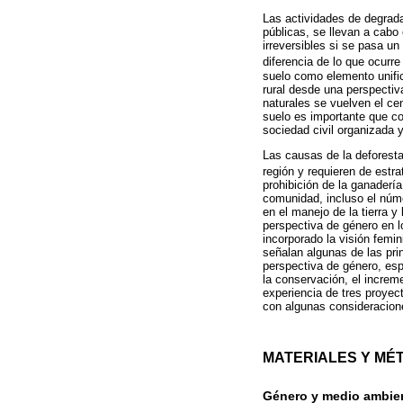
Las actividades de degradac
públicas, se llevan a cabo
irreversibles si se pasa u
diferencia de lo que ocurr
suelo como elemento unific
rural desde una perspectiv
naturales se vuelven el cen
suelo es importante que con
sociedad civil organizada y
Las causas de la deforesta
región y requieren de estr
prohibición de la ganadería,
comunidad, incluso el núme
en el manejo de la tierra y
perspectiva de género en 
incorporado la visión femin
señalan algunas de las pr
perspectiva de género, es
la conservación, el increm
experiencia de tres proyec
con algunas consideracion
MATERIALES Y MÉ
Género y medio ambie