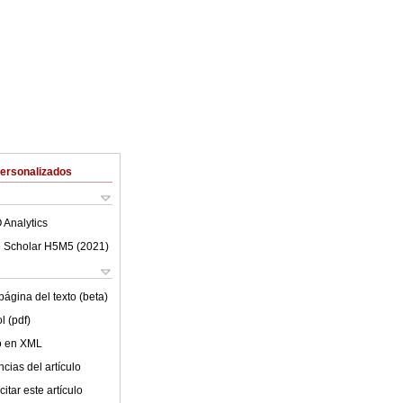
Personalizados
 Analytics
 Scholar H5M5 (
2021
)
ágina del texto (beta)
l (pdf)
lo en XML
cias del artículo
itar este artículo