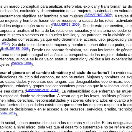
s un marco conceptual para analizar, interpretar, explicar y transformar las d
ordinación, exclusión y discriminación de las mujeres, sustentada en valorac
SEMARNAT, 2008
puestamente significa ser hombres o ser mujeres (
). A través 
ue mujeres y hombres hacen de los recursos, a causa de los roles, actividad
INMUJERES, 2008
dad les asigna según su sexo (
). Desde esta perspectiva, el 
corpora al análisis el tema de las relaciones sociales y el sistema de poder e
ienen mujeres y varones en su núcleo familiar, y los patrones en la división d
las unidades domésticas, ya que esto determina el acceso, uso, propiedad y co
,
2010
). Se debe considerar que mujeres y hombres tienen diferente poder, car
INMUJERES, 2008
(
). Desde una postura feminista, se usan los lentes de género
e toma como parte integral del análisis la perspectiva de las mujeres debido 
feriores, aunque se le da valor, estatus, prestigio y validez a las experiencia
Warren, 2004
jeres (
).
rar el género en el cambio climático y el ciclo de carbono?
La evidencia
ficaciones del ciclo del carbono, no son neutrales. Mujeres y hombres los e
las capacidades y recursos que tengan. Las desigualdades económicas, social
 géneros, edades y grupos socioeconómicos propician que la vulnerabilidad, 
Castañeda
et al.
, 2014
s sea distinta (
). La vulnerabilidad que enfrentan las mujer
 espacios donde se desarrollan. A pesar de que las leyes, políticas pública
en roles, derechos, responsabilidades y saberes diferenciados en cuanto a l
las fuertes desigualdades existentes que sufren las mujeres respecto a la dis
la toma de decisiones y en el acceso a los recursos, servicios, crédito, tecnol
añeda, 2014
).
a social, tienen acceso desigual a los recursos y el poder. Estas desiguald
abilidad a nivel micro, toda vez que el desarrollo sustentable no se refiere ex
rto uso y manejo de los recursos naturales, sino también a una dimensión hu