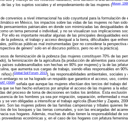
Moser, 199
a de las y los sujetos sociales y el empoderamiento de las mujeres (
 de convenios a nivel internacional ha sido coyuntural para la formulación de 
climático en México, los impactos sobre las vidas de las mujeres no han sido
do pensamientos patriarcales en donde son minimizadas las desigualdades de
omo un tema personal o individual, y no se visualizan sus implicaciones soci
Por ello es importante resaltar algunas de las principales desigualdades exis
de la pobreza, el trabajo y acceso desigual a la tierra, dificultades que enfre
les, políticas públicas mal instrumentadas (por no considerar la perspectiva 
spectiva de género” solo en el discurso político, pero no en la práctica).
ocesos de
feminización de la pobreza
(las mujeres constituyen 70% de las per
o), la feminización de la agricultura (la producción de alimentos para cons
s países subdesarrollados son hechas en 90% por mujeres) y la de las jefatur
ulina, que aumenta sus cargas de trabajo, siendo ellas responsables en 90%
Global Soil Forum, 2013
niños) (
), las responsabilidades ambientales, sociales 
 embargo no se ha logrado un respaldo que garantice el acceso, uso, control
AT (2008)
señala que aunque las mujeres efectúan dos tercios del trabajo d
a que se han hecho esfuerzos por ampliar el acceso de las mujeres a la edu
das del proceso de toma de decisiones en todos los ámbitos. Esta exclusión 
ausencia de los hombres ya sea por migración, separación, enfermedad o mue
 y se ven obligadas a intensificar el trabajo agrícola (Buechler y Zapata, 200
énero. Son las mujeres pobres de las familias campesinas y tribales quienes ll
ctos de los bosques y las tierras comunales, y son las encargadas del acarr
hacia sus hogares. Además, muchas de ellas tienen la responsabilidad de sost
 proveedoras económicas y, en el caso de los hogares con jefatura femenina,