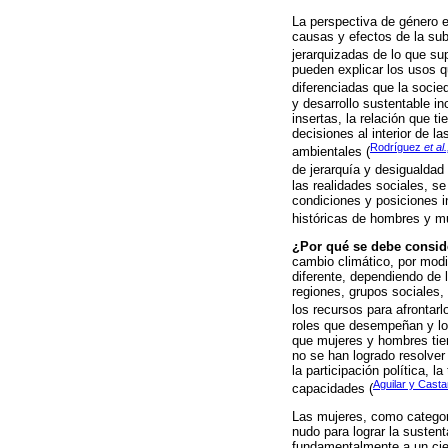
La perspectiva de género e
causas y efectos de la sub
jerarquizadas de lo que su
pueden explicar los usos q
diferenciadas que la socie
y desarrollo sustentable in
insertas, la relación que t
decisiones al interior de 
Rodríguez
et al.
ambientales (
de jerarquía y desigualdad 
las realidades sociales, s
condiciones y posiciones in
históricas de hombres y mu
¿Por qué se debe conside
cambio climático, por modi
diferente, dependiendo de 
regiones, grupos sociales,
los recursos para afrontarlo
roles que desempeñan y los
que mujeres y hombres tien
no se han logrado resolver 
la participación política, 
Aguilar y Cast
capacidades (
Las mujeres, como categorí
nudo para lograr la sustent
fundamentalmente a un cie