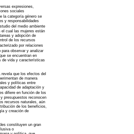
iversas expresiones,
iones sociales
de la categoría género se
es y responsabilidades
estudio del medio ambiente
n el cual las mujeres están
e tareas y adopción de
ntrol de los recursos
acterizado por relaciones
 para observar y analizar
a que se encuentran en
s de vida y características
 revela que los efectos del
xperimentan de manera
es y políticas entre
capacidad de adaptación y
es difiere en función de los
s y presupuestos reconocen
os recursos naturales, aún
tribución de los beneficios,
ogía y creación de
ades constituyen un gran
clusiva o
mana y política, que