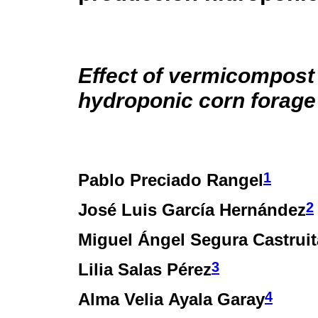
Effect of vermicompost 
hydroponic corn forage
1
Pablo Preciado Rangel
2
José Luis García Hernández
Miguel Ángel Segura Castruit
3
Lilia Salas Pérez
4
Alma Velia Ayala Garay