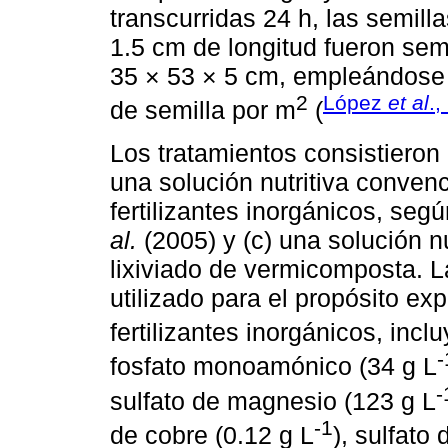
transcurridas 24 h, las semil
1.5 cm de longitud fueron se
35 × 53 × 5 cm, empleándose
2
López
et al
.,
de semilla por m
(
Los tratamientos consistieron 
una solución nutritiva conven
fertilizantes inorgánicos, se
al.
(2005) y (c) una solución n
lixiviado de vermicomposta. 
utilizado para el propósito exp
fertilizantes inorgánicos, incl
-
fosfato monoamónico (34 g L
-
sulfato de magnesio (123 g L
-1
de cobre (0.12 g L
), sulfato