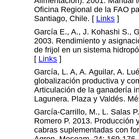
Alimentación). 2001. Manual t
Oficina Regional de la FAO pa
Santiago, Chile. [
Links
]
García E., A., J. Kohashi S., 
2003. Rendimiento y asignaci
de frijol en un sistema hidrop
[
Links
]
García, L. A, A. Aguilar, A. L
globalización productiva y com
Articulación de la ganadería 
Lagunera. Plaza y Valdés. Méx
García-Carrillo, M., L. Salas P
Romero P. 2013. Producción y 
cabras suplementadas con for
Agron. Mesoam. 24: 169-176.