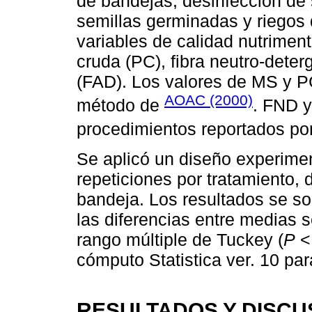
de bandejas, desinfección de
semillas germinadas y riegos 
variables de calidad nutriment
cruda (PC), fibra neutro-deter
(FAD). Los valores de MS y P
AOAC (2000)
método de
. FND y
procedimientos reportados po
Se aplicó un diseño experime
repeticiones por tratamiento,
bandeja. Los resultados se so
las diferencias entre medias 
rango múltiple de Tuckey (
P
< 
cómputo Statistica ver. 10 pa
RESULTADOS Y DISCU