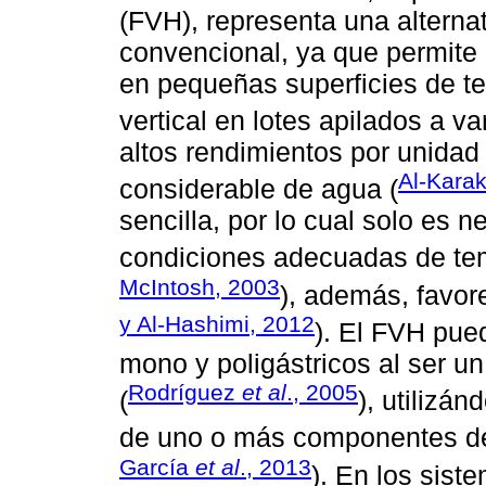
(FVH), representa una alternat
convencional, ya que permite p
en pequeñas superficies de te
vertical en lotes apilados a va
altos rendimientos por unidad 
Al-Karak
considerable de agua (
sencilla, por lo cual solo es 
condiciones adecuadas de tem
McIntosh, 2003
), además, favore
y Al-Hashimi, 2012
). El FVH pued
mono y poligástricos al ser un
Rodríguez
et al
., 2005
(
), utiliz
de uno o más componentes de l
García
et al
., 2013
). En los sist