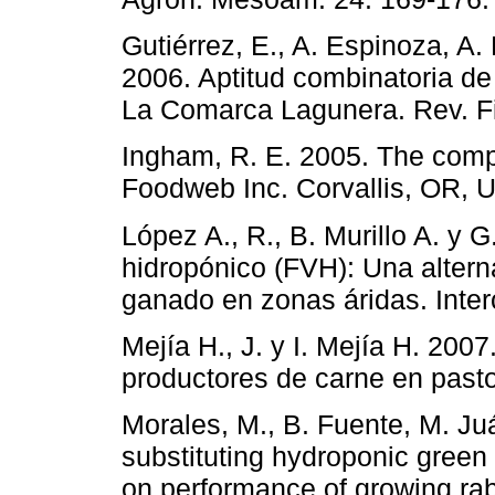
Gutiérrez, E., A. Espinoza, A.
2006. Aptitud combinatoria de
La Comarca Lagunera. Rev. Fit
Ingham, R. E. 2005. The comp
Foodweb Inc. Corvallis, OR, 
López A., R., B. Murillo A. y 
hidropónico (FVH): Una altern
ganado en zonas áridas. Inter
Mejía H., J. y I. Mejía H. 2007
productores de carne en pasto
Morales, M., B. Fuente, M. Juá
substituting hydroponic green
on performance of growing rab