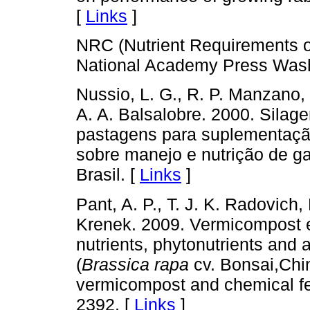
[
Links
]
NRC (Nutrient Requirements of 
National Academy Press Wash
Nussio, L. G., R. P. Manzano, 
A. A. Balsalobre. 2000. Sila
pastagens para suplementação
sobre manejo e nutrição de g
Brasil. [
Links
]
Pant, A. P., T. J. K. Radovich, 
Krenek. 2009. Vermicompost ex
nutrients, phytonutrients and a
(
Brassica rapa
cv. Bonsai,Chi
vermicompost and chemical fert
2392. [
Links
]