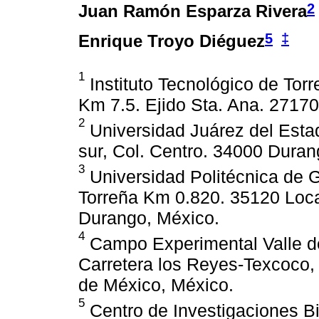
2
Juan Ramón Esparza Rivera
5
‡
Enrique Troyo Diéguez
1
Instituto Tecnológico de Tor
Km 7.5. Ejido Sta. Ana. 27170
2
Universidad Juárez del Esta
sur, Col. Centro. 34000 Dura
3
Universidad Politécnica de G
Torreña Km 0.820. 35120 Loca
Durango, México.
4
Campo Experimental Valle de
Carretera los Reyes-Texcoco,
de México, México.
5
Centro de Investigaciones Bio