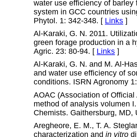
water use efficiency of barle
system in GCC countries using 
Phytol. 1: 342-348. [
Links
]
Al-Karaki, G. N. 2011. Utiliza
green forage production in a 
Agric. 23: 80-94. [
Links
]
Al-Karaki, G. N. and M. Al-Ha
and water use efficiency of s
conditions. ISRN Agronomy 1:
AOAC (Association of Official 
method of analysis volumen I. 
Chemists. Gaithersburg, MD,
Aregheore, E. M., T. A. Stegla
characterization and
in vitro
di