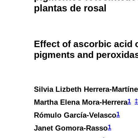
plantas de rosal
Effect of ascorbic acid
pigments and peroxidas
Silvia Lizbeth Herrera-Martín
1
‡
Martha Elena Mora-Herrera
1
Rómulo García-Velasco
1
Janet Gomora-Rasso