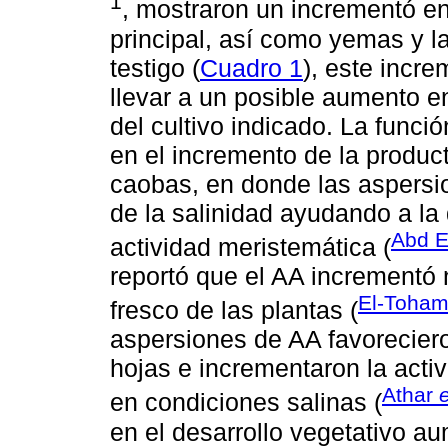
1
, mostraron un incrementó en 
principal, así como yemas y la
testigo (
Cuadro 1
), este incr
llevar a un posible aumento e
del cultivo indicado. La func
en el incremento de la produc
caobas, en donde las aspersio
de la salinidad ayudando a la 
Abd E
actividad meristemática (
reportó que el AA incrementó
El-Toha
fresco de las plantas (
aspersiones de AA favoreciero
hojas e incrementaron la acti
Athar
e
en condiciones salinas (
en el desarrollo vegetativo a