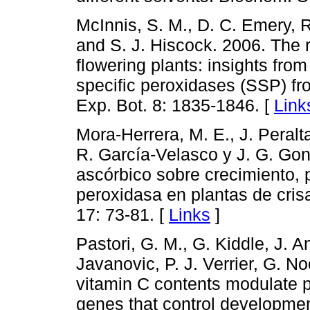
McInnis, S. M., D. C. Emery, R
and S. J. Hiscock. 2006. The 
flowering plants: insights from
specific peroxidases (SSP) fr
Exp. Bot. 8: 1835-1846. [
Link
Mora-Herrera, M. E., J. Peral
R. García-Velasco y J. G. Gon
ascórbico sobre crecimiento, p
peroxidasa en plantas de cris
17: 73-81. [
Links
]
Pastori, G. M., G. Kiddle, J. A
Javanovic, P. J. Verrier, G. N
vitamin C contents modulate p
genes that control developmen