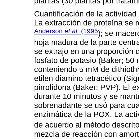
plantas (30 plantas por tratam
Cuantificación de la activida
La extracción de proteína se 
Anderson
et al.
(1995
); se macer
hoja madura de la parte central
se extrajo en una proporción 
fosfato de potasio (Baker; 50
conteniendo 5 mM de dithioth
etilen diamino tetracético (S
pirrolidona (Baker; PVP). El e
durante 10 minutos y se mantu
sobrenadante se usó para cuan
enzimática de la POX. La act
de acuerdo al método descrit
mezcla de reacción con amort