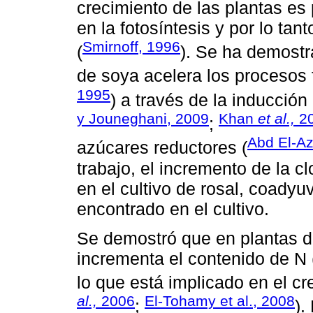
crecimiento de las plantas es 
en la fotosíntesis y por lo tan
Smirnoff, 1996
(
). Se ha demostr
de soya acelera los procesos f
1995
) a través de la inducción 
y Jouneghani, 2009
Khan
et al.,
2
;
Abd El-A
azúcares reductores (
trabajo, el incremento de la c
en el cultivo de rosal, coadyu
encontrado en el cultivo.
Se demostró que en plantas d
incrementa el contenido de N (
lo que está implicado en el cr
al.,
2006
El-Tohamy et al., 2008
;
).