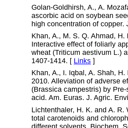
Golan-Goldhirsh, A., A. Mozafar
ascorbic acid on soybean see
high concentration of copper. 
Khan, A., M. S. Q. Ahmad, H. 
Interactive effect of foliarly a
wheat (Triticum aestivum L.) a
1407-1414. [
Links
]
Khan, A., I. Iqbal, A. Shah, H
2010. Alleviation of adverse ef
(Brassica campestris) by Pre-
acid. Am. Euras. J. Agric. Envi
Lichtenthaler, H. K. and A. R.
total carotenoids and chlorophy
different solvents. Biochem. S