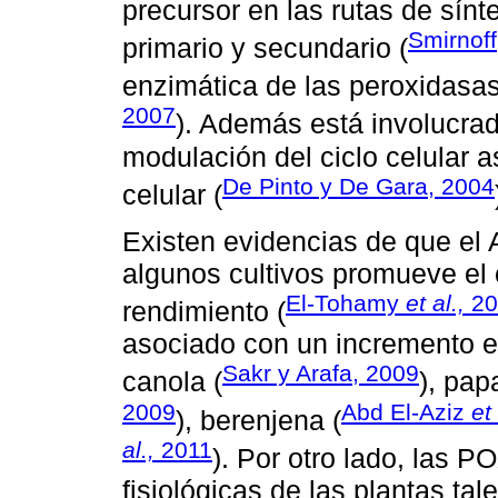
precursor en las rutas de sín
Smirnoff
primario y secundario (
enzimática de las peroxidasas
2007
). Además está involucrad
modulación del ciclo celular a
De Pinto y De Gara, 2004
celular (
Existen evidencias de que el
algunos cultivos promueve el 
El-Tohamy
et al.,
20
rendimiento (
asociado con un incremento en
Sakr y Arafa, 2009
canola (
), pap
2009
Abd El-Aziz
et 
), berenjena (
al.,
2011
). Por otro lado, las P
fisiológicas de las plantas tal