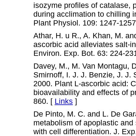
isozyme profiles of catalase,
during acclimation to chilling
Plant Physiol. 109: 1247-1257
Athar, H. u R., A. Khan, M. a
ascorbic acid alleviates salt-
Environ. Exp. Bot. 63: 224-23
Davey, M., M. Van Montagu, D.
Smirnoff, I. J. J. Benzie, J. J. 
2000. Plant L-ascorbic acid: C
bioavailability and effects of 
860. [
Links
]
De Pinto, M. C. and L. De Gar
metabolism of apoplastic and
with cell differentiation. J. Ex