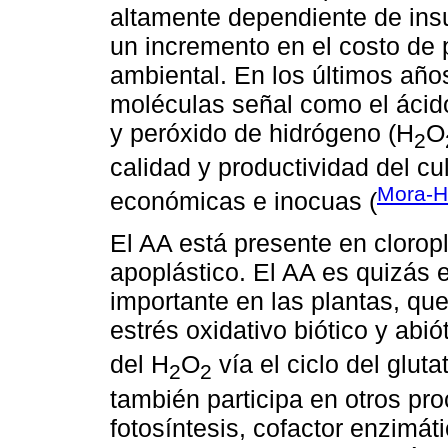
altamente dependiente de ins
un incremento en el costo de 
ambiental. En los últimos año
moléculas señal como el ácido
y peróxido de hidrógeno (H
O
2
calidad y productividad del cu
Mora-H
económicas e inocuas (
El AA está presente en cloropl
apoplástico. El AA es quizás 
importante en las plantas, que
estrés oxidativo biótico y abi
del H
O
vía el ciclo del gluta
2
2
también participa en otros pro
fotosíntesis, cofactor enzimát