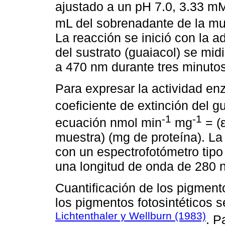
ajustado a un pH 7.0, 3.33 m
mL del sobrenadante de la mu
La reacción se inició con la a
del sustrato (guaiacol) se mid
a 470 nm durante tres minutos
Para expresar la actividad en
coeficiente de extinción del g
-1
-1
ecuación nmol min
mg
= (ε
muestra) (mg de proteína). La 
con un espectrofotómetro tip
una longitud de onda de 280 
Cuantificación de los pigmento
los pigmentos fotosintéticos 
Lichtenthaler y Wellburn (1983)
. P