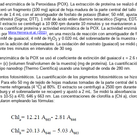
idad enzimática de la Peroxidasa (POX). La extracción de proteína se realizó
eró un fragmento (100 mg) apical de hoja madura de la parte central del tallo p
ón de 1:4 mL con el amortiguador de fosfato de potasio (Baker; 50 mM, ajusta
threitol (Sigma; DTT), 1 mM de ácido etilen diamino tetracético (Sigma; EDT
El extracto se centrifugó a 10 000 rpm durante 10 minutos y se mantuvieron a
a cuantificar proteína y actividad enzimática de la POX. La actividad enzim
Mora Herrera et al. (2011)
o por
, en una mezcla de reacción con amortiguador de 
3 mM de guaiacol, 4 mM de H
O
y 0.020 mL del sobrenadante de la muestra 
2
2
on la adición del sobrenadante. La oxidación del sustrato (guaiacol) se midió 
te tres minutos en intervalos de 30 seg.
 enzimática de la POX se usó el coeficiente de extinción del guaiacol ε = 2.6
= (ε) (volumen final/volumen de la muestra) (mg de proteína). La cuantificació
tipo nanodrop (Thermo Científica) usando una longitud de onda de 280 nm.
entos fotosintéticos. La cuantificación de los pigmentos fotosintéticos se hi
. Para ello 50 mg de tejido de hojas maduras tomadas de la parte central del t
ente refrigerada (4 °C) al 80%. El extracto se centrifugó a 2500 rpm durante
rg y el sobrenadante se recuperó y ajustó a 2 mL. Se midió la absorbancia
 10-S) a 470, 646 y 663 nm. Las concentraciones de clorofila a (Chl a), clorofi
ularon empleando las fórmulas: