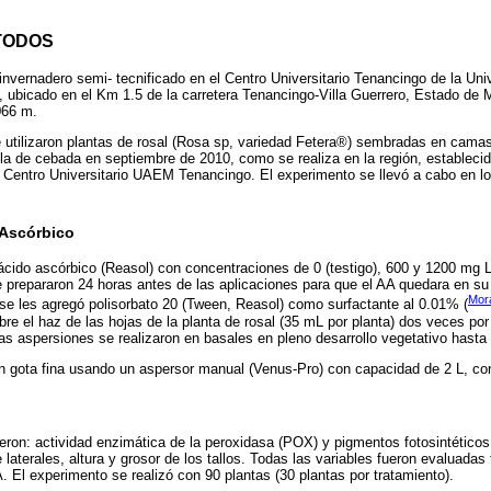
TODOS
n invernadero semi- tecnificado en el Centro Universitario Tenancingo de la U
ubicado en el Km 1.5 de la carretera Tenancingo-Villa Guerrero, Estado de M
066 m.
 utilizaron plantas de rosal (Rosa sp, variedad Fetera®) sembradas en cama
lla de cebada en septiembre de 2010, como se realiza en la región, estableci
l Centro Universitario UAEM Tenancingo. El experimento se llevó a cabo en l
 Ascórbico
ácido ascórbico (Reasol) con concentraciones de 0 (testigo), 600 y 1200 mg 
 prepararon 24 horas antes de las aplicaciones para que el AA quedara en su
Mora
se les agregó polisorbato 20 (Tween, Reasol) como surfactante al 0.01% (
bre el haz de las hojas de la planta de rosal (35 mL por planta) dos veces po
as aspersiones se realizaron en basales en pleno desarrollo vegetativo hasta 
on gota fina usando un aspersor manual (Venus-Pro) con capacidad de 2 L, con
eron: actividad enzimática de la peroxidasa (POX) y pigmentos fotosintétic
 laterales, altura y grosor de los tallos. Todas las variables fueron evaluad
A. El experimento se realizó con 90 plantas (30 plantas por tratamiento).