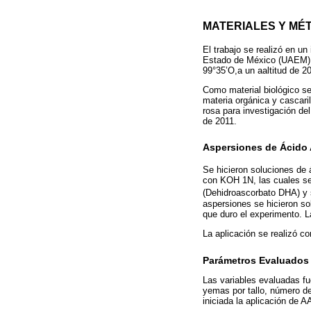
MATERIALES Y MÉ
El trabajo se realizó en u
Estado de México (UAEM), 
99°35’O,a un aaltitud de 2
Como material biológico se
materia orgánica y cascari
rosa para investigación de
de 2011.
Aspersiones de Ácido
Se hicieron soluciones de 
con KOH 1N, las cuales se
(Dehidroascorbato DHA) y 
aspersiones se hicieron so
que duro el experimento. L
La aplicación se realizó c
Parámetros Evaluados
Las variables evaluadas fu
yemas por tallo, número de
iniciada la aplicación de A