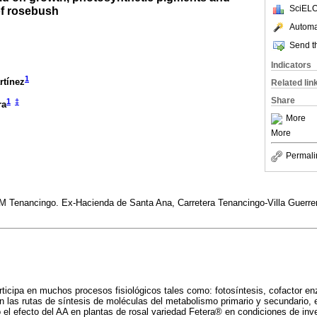
SciELO
of rosebush
Automat
Send th
Indicators
1
rtínez
Related lin
Share
1
‡
ra
More
More
Permali
M Tenancingo. Ex-Hacienda de Santa Ana, Carretera Tenancingo-Villa Guerre
rticipa en muchos procesos fisiológicos tales como: fotosíntesis, cofactor e
n las rutas de síntesis de moléculas del metabolismo primario y secundario, e
ó el efecto del AA en plantas de rosal variedad Fetera® en condiciones de inve