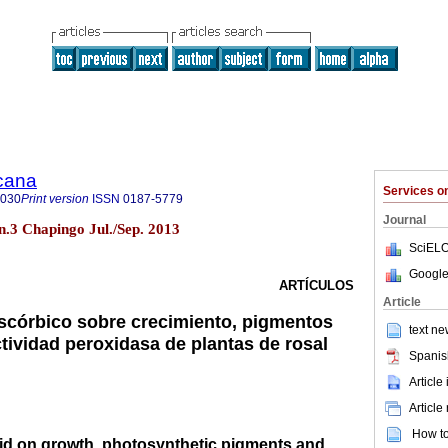
icana
Services 
8030
Print version
ISSN
0187-5779
Journal
n.3 Chapingo Jul./Sep. 2013
SciELO
Google
ARTÍCULOS
Article
ascórbico sobre crecimiento, pigmentos
text ne
ctividad peroxidasa de plantas de rosal
Spanis
Article
Article
How to 
cid on growth, photosynthetic pigments and