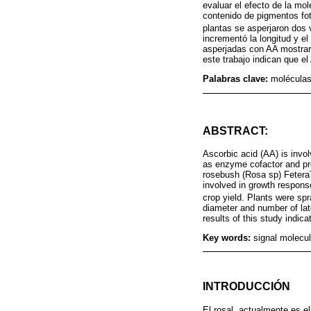
evaluar el efecto de la mo
contenido de pigmentos fot
plantas se asperjaron dos
incrementó la longitud y el
asperjadas con AA mostrar
este trabajo indican que e
Palabras clave:
moléculas
ABSTRACT:
Ascorbic acid (AA) is invo
as enzyme cofactor and pr
rosebush (Rosa sp) Fetera
involved in growth respons
crop yield. Plants were sp
diameter and number of lat
results of this study indic
Key words:
signal molecu
INTRODUCCIÓN
El rosal, actualmente es e