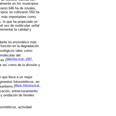
almente en los municipios
varon 646 ha de rosales,
ipios se cultivaron 550 ha
las más importantes como
, lo que ha propiciado un
 el uso de moléculas señal
crementar la calidad y
xidante no enzimático más
u función en la degradación
isiológicos tales como:
 moléculas del
Sánchez
et al.,
1997
sas (
;
r así como de la división y
 que lleva a un mejor
gmentos fotosintéticos, en
Mora- Herrera
et al.,
risantemo (
ficación, entrecruzamiento
r y oxidación de fenoles
osintéticos, actividad