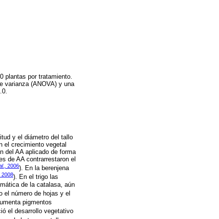
0 plantas por tratamiento.
 de varianza (ANOVA) y una
.0.
tud y el diámetro del tallo
n el crecimiento vegetal
ón del AA aplicado de forma
es de AA contrarrestaron el
al.,
2006
). En la berenjena
2008
). En el trigo las
imática de la catalasa, aún
o el número de hojas y el
 aumenta pigmentos
ió el desarrollo vegetativo