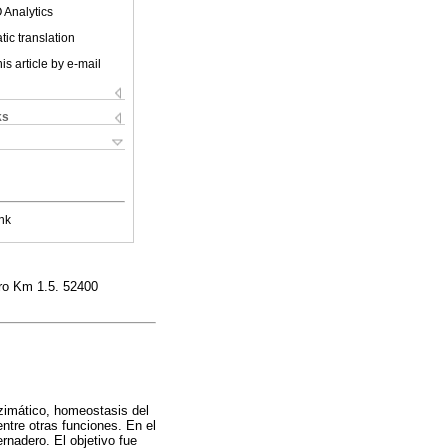
 Analytics
ic translation
is article by e-mail
ks
nk
ro Km 1.5. 52400
nzimático, homeostasis del
ntre otras funciones. En el
rnadero. El objetivo fue