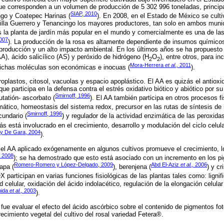
que corresponden a un volumen de producción de 5 302 996 toneladas, princip
SIAP, 2010
ngo y Coatepec Harinas (
). En 2008, en el Estado de México se culti
illa Guerrero y Tenancingo los mayores productores, tan solo en ambos munic
 es la planta de jardín más popular en el mundo y comercialmente es una de 
2007
). La producción de la rosa es altamente dependiente de insumos químicos
producción y un alto impacto ambiental. En los últimos años se ha propuesto
A), ácido salicílico (AS) y peróxido de hidrógeno (H
O
), entre otros, para in
2
2
Mora-Herrera
et al.,
2011
 dichas moléculas son económicas e inocuas (
).
roplastos, citosol, vacuolas y espacio apoplástico. El AA es quizás el antio
que participa en la defensa contra el estrés oxidativo biótico y abiótico por s
Smirnoff, 1996
lutatión- ascorbato (
). El AA también participa en otros procesos f
imático, homeostasis del sistema redox, precursor en las rutas de síntesis de
Smirnoff, 1996
undario (
) y regulador de la actividad enzimática de las peroxida
s está involucrado en el crecimiento, desarrollo y modulación del ciclo celula
 y De Gara, 2004
).
el AA aplicado exógenamente en algunos cultivos promueve el crecimiento, lo
2008
); se ha demostrado que esto está asociado con un incremento en los pi
Romero-Romero y López-Delgado, 2009
Abd El-Aziz
et al.,
2006
papa (
), berenjena (
) y c
OX participan en varias funciones fisiológicas de las plantas tales como: ligni
d celular, oxidación del ácido indolacético, regulación de la elongación celula
hida
et al.,
2003
).
 fue evaluar el efecto del ácido ascórbico sobre el contenido de pigmentos fot
ecimiento vegetal del cultivo del rosal variedad Fetera®.