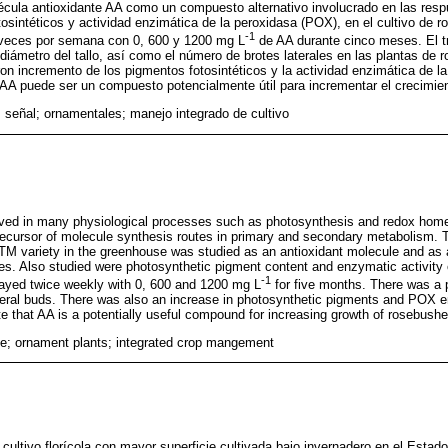
lécula antioxidante AA como un compuesto alternativo involucrado en las resp
osintéticos y actividad enzimática de la peroxidasa (POX), en el cultivo de r
-1
 veces por semana con 0, 600 y 1200 mg L
de AA durante cinco meses. El t
 diámetro del tallo, así como el número de brotes laterales en las plantas de r
on incremento de los pigmentos fotosintéticos y la actividad enzimática de 
l AA puede ser un compuesto potencialmente útil para incrementar el crecimient
 señal; ornamentales; manejo integrado de cultivo
lved in many physiological processes such as photosynthesis and redox homeo
ecursor of molecule synthesis routes in primary and secondary metabolism. T
TM variety in the greenhouse was studied as an antioxidant molecule and as
es. Also studied were photosynthetic pigment content and enzymatic activit
-1
rayed twice weekly with 0, 600 and 1200 mg L
for five months. There was a p
eral buds. There was also an increase in photosynthetic pigments and POX en
ate that AA is a potentially useful compound for increasing growth of rosebushe
le; ornament plants; integrated crop mangement
l cultivo florícola con mayor superficie cultivada bajo invernadero en el Esta