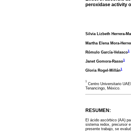
peroxidase activity 
Silvia Lizbeth Herrera-Ma
Martha Elena Mora-Herre
1
Rómulo García-Velasco
1
Janet Gomora-Rasso
1
Gloria Rogel-Millán
1
Centro Universitario UAE
Tenancingo, México.
RESUMEN:
El ácido ascórbico (AA) pa
sistema redox, precursor e
presente trabajo, se evalu