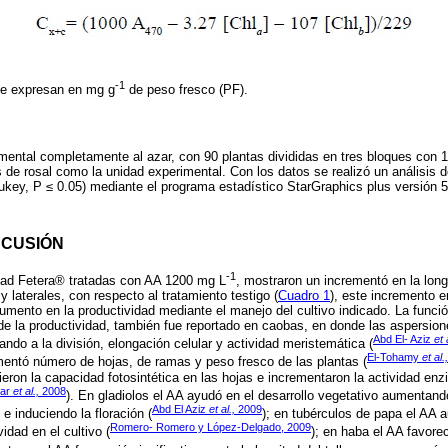
-1
se expresan en mg g
de peso fresco (PF).
imental completamente al azar, con 90 plantas divididas en tres bloques con 1
 de rosal como la unidad experimental. Con los datos se realizó un análisis
key, P ≤ 0.05) mediante el programa estadístico StarGraphics plus versión 5
SCUSIÓN
-1
edad Fetera® tratadas con AA 1200 mg L
, mostraron un incrementó en la longi
 laterales, con respecto al tratamiento testigo (
Cuadro 1
), este incremento e
aumento en la productividad mediante el manejo del cultivo indicado. La funci
e la productividad, también fue reportado en caobas, en donde las aspersion
Abd El- Aziz
et 
ando a la división, elongación celular y actividad meristemática (
El-Tohamy
et al.,
mentó número de hojas, de ramas y peso fresco de las plantas (
eron la capacidad fotosintética en las hojas e incrementaron la actividad enz
har
et al.,
2008
). En gladiolos el AA ayudó en el desarrollo vegetativo aumentand
Abd El Aziz
et al.,
2009
 e induciendo la floración (
); en tubérculos de papa el AA
Romero- Romero y López-Delgado, 2009
vidad en el cultivo (
); en haba el AA favorec