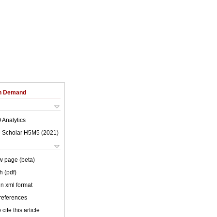
on Demand
 Analytics
 Scholar H5M5 (
2021
)
w page (beta)
h (pdf)
 in xml format
 references
cite this article