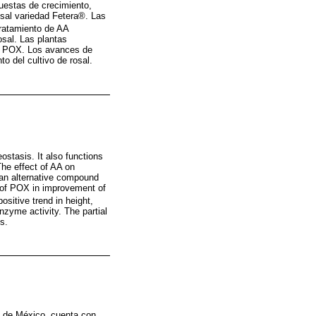
uestas de crecimiento,
osal variedad Fetera®. Las
ratamiento de AA
osal. Las plantas
la POX. Los avances de
o del cultivo de rosal.
stasis. It also functions
he effect of AA on
 an alternative compound
y of POX in improvement of
ositive trend in height,
zyme activity. The partial
s.
do de México, cuenta con