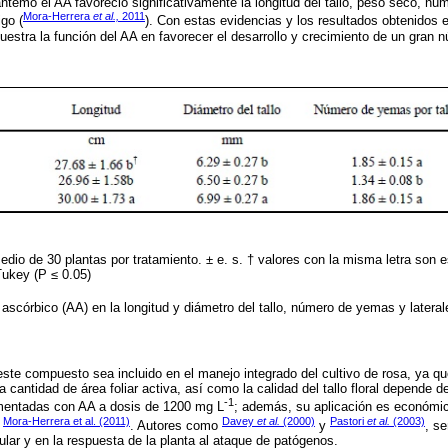
antemo el AA favoreció significativamente la longitud del tallo, peso seco, nú
Mora-Herrera
et al.,
2011
igo (
). Con estas evidencias y los resultados obtenidos en
uestra la función del AA en favorecer el desarrollo y crecimiento de un gran n
edio de 30 plantas por tratamiento. ± e. s. † valores con la misma letra son 
Tukey (P ≤ 0.05)
 ascórbico (AA) en la longitud y diámetro del tallo, número de yemas y lateral
este compuesto sea incluido en el manejo integrado del cultivo de rosa, ya qu
 cantidad de área foliar activa, así como la calidad del tallo floral depende de
-1
ementadas con AA a dosis de 1200 mg L
; además, su aplicación es económic
Mora-Herrera et al. (2011)
Davey
et al.
(2000)
Pastori
et al.
(2003)
a
. Autores como
y
, s
elular y en la respuesta de la planta al ataque de patógenos.