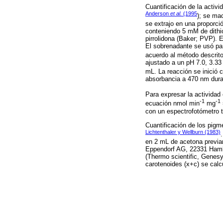
Cuantificación de la activ
Anderson
et al.
(1995
); se mac
se extrajo en una proporci
conteniendo 5 mM de dithio
pirrolidona (Baker; PVP). 
El sobrenadante se usó par
acuerdo al método descrit
ajustado a un pH 7.0, 3.3
mL. La reacción se inició c
absorbancia a 470 nm duran
Para expresar la actividad
-1
-1
ecuación nmol min
mg
con un espectrofotómetro 
Cuantificación de los pigm
Lichtenthaler y Wellburn (1983)
en 2 mL de acetona previam
Eppendorf AG, 22331 Hambu
(Thermo scientific, Genesys
carotenoides (x+c) se calc