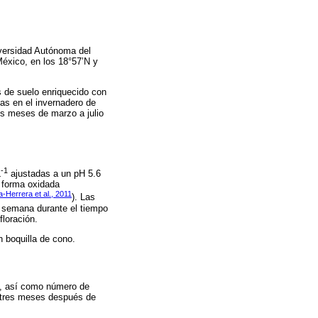
niversidad Autónoma del
éxico, en los 18°57’N y
s de suelo enriquecido con
das en el invernadero de
os meses de marzo a julio
-1
L
ajustadas a un pH 5.6
 forma oxidada
-Herrera et al., 2011
). Las
r semana durante el tiempo
floración.
 boquilla de cono.
os, así como número de
as tres meses después de