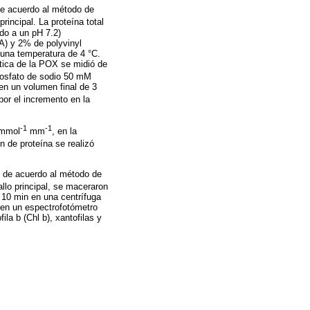
 de acuerdo al método de
rincipal. La proteína total
do a un pH 7.2)
A) y 2% de polyvinyl
 una temperatura de 4 °C.
ática de la POX se midió de
fosfato de sodio 50 mM
en un volumen final de 3
por el incremento en la
-1
-1
 mmol
mm
, en la
n de proteína se realizó
zo de acuerdo al método de
allo principal, se maceraron
 10 min en una centrífuga
 en un espectrofotómetro
la b (Chl b), xantofilas y