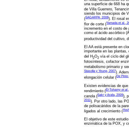
una superficie de 668 ha 
de Villa Guerrero, Tenanci
siendo los municipios de V
SAGARPA, 2008
(
). El rosal
Yamada et al., 
flor de corte (
incremento en el costo de 
como el ácido ascórbico (A
productividad del cultivo,
El AA está presente en clo
importante en las plantas, 
del H
O
vía el ciclo del g
2
2
fotosíntesis, cofactor enz
metabolismo primario y sec
Stasolla y Yeung, 2007
). Ademá
De Pinto
elongación celular (
Existen evidencias de que 
El-Tohamy
et al.,
rendimiento (
Sakr y Arafa, 2009
canola (
), 
2011
). Por otro lado, las P
de polisacáridos de la pare
Yos
ligados al crecimiento (
El objetivo de este estudio
enzimática de la POX, y cr