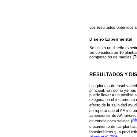
Los resultados obtenidos 
Diseño Experimental
Se utilizó un diseño exper
Se consideraron 10 plantas
comparación de medias (Tu
RESULTADOS Y DI
Las plantas de rosal vari
principal, así como yemas y
puede llevar a un posible 
exógena en el incremento d
efecto de la salinidad ayud
se reportó que el AA incre
aspersiones de AA favoreci
At
en condiciones salinas (
crecimiento de las plantas,
fotosintéticos y la producti
Younis
et al.,
2009