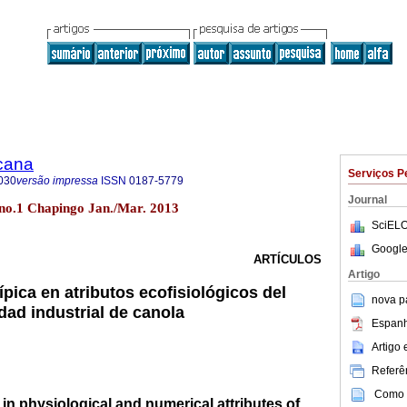
icana
Serviços P
030
versão impressa
ISSN
0187-5779
Journal
no.1 Chapingo Jan./Mar. 2013
SciELO
Google
ARTÍCULOS
Artigo
ípica en atributos ecofisiológicos del
nova p
dad industrial de canola
Espanh
Artigo
Referên
Como c
 in physiological and numerical attributes of