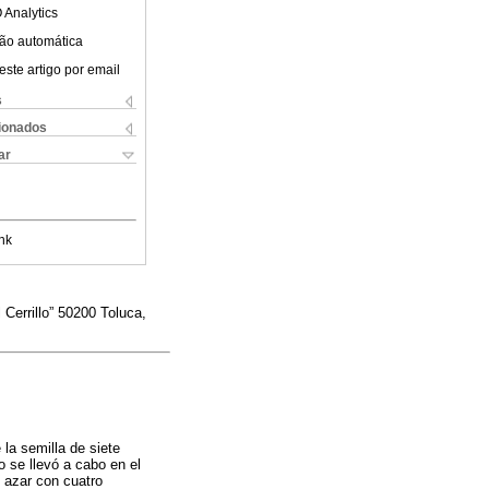
 Analytics
ão automática
este artigo por email
s
cionados
ar
nk
Cerrillo” 50200 Toluca,
 la semilla de siete
to se llevó a cabo en el
l azar con cuatro