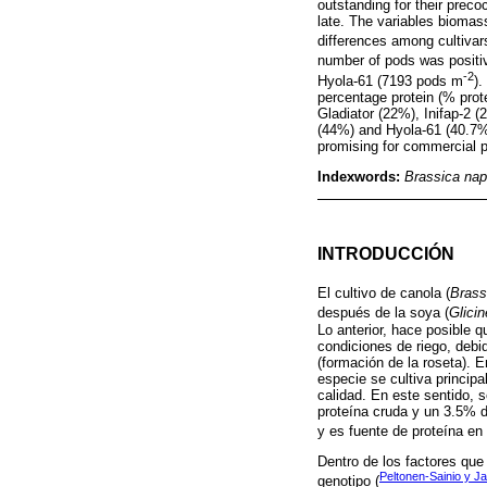
outstanding for their preco
late. The variables biomass
differences among cultivar
number of pods was positive
-2
Hyola-61 (7193 pods m
).
percentage protein (% prote
Gladiator (22%), Inifap-2 (
(44%) and Hyola-61 (40.7%) 
promising for commercial pl
Indexwords:
Brassica na
INTRODUCCIÓN
El cultivo de canola (
Brass
después de la soya (
Glici
Lo anterior, hace posible 
condiciones de riego, debid
(formación de la roseta). 
especie se cultiva princip
calidad. En este sentido, 
proteína cruda y un 3.5% d
y es fuente de proteína en
Dentro de los factores que 
Peltonen-Sainio y J
genotipo (