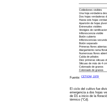
Cotiledones visibles
Una hoja verdadera des
Dos hojas verdaderas d
Hasta seis hojas verdad
Aparición de hojas jóve
Entrenudos visibles
Vestigios de ramificacio
Inflorescencia visible
Botón cubierto
Inflorescencias secundar
Botón separado
Primeras flores abiertas
Alargamiento rama floral
Numerosas flores abier
Caída de pétalos
Diez primeras silicuas 
Silicuas de más de 4 c
Coloreado de granos
Coloreado de granos
CETIOM; 1978
Fuente:
.
El ciclo del cultivo fue di
emergencia a dos hojas ver
de D1 a inicio de la florac
térmico (°Cd).