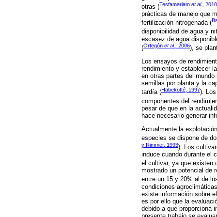
Tesfamariam
et al.,
2010
otras (
prácticas de manejo que mo
Ba
fertilización nitrogenada (
disponibilidad de agua y ni
escasez de agua disponible
Ortegón
et al.,
2006
(
), se pla
Los ensayos de rendimient
rendimiento y establecer la
en otras partes del mundo
semillas por planta y la c
Habekotté, 1997
tardía (
). Los
componentes del rendimient
pesar de que en la actuali
hace necesario generar inf
Actualmente la explotació
especies se dispone de dos
y Rimmer, 1993
). Los cultiv
induce cuando durante el c
el cultivar, ya que existen
mostrado un potencial de r
entre un 15 y 20% al de los
condiciones agroclimáticas
existe información sobre e
es por ello que la evaluac
debido a que proporciona in
presente trabajo se evaluar