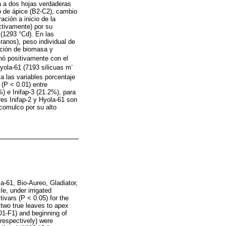
ia a dos hojas verdaderas
io de ápice (B2-C2), cambio
ración a inicio de la
ctivamente) por su
 (1293 °Cd). En las
ranos), peso individual de
ucción de biomasa y
onó positivamente con el
-
Hyola-61 (7193 silicuas m
 a las variables porcentaje
 (P < 0.01) entre
%) e Inifap-3 (21.2%), para
res Inifap-2 y Hyola-61 son
comulco por su alto
a-61, Bio-Aureo, Gladiator,
le, under irrigated
ivars (P < 0.05) for the
 two true leaves to apex
(D1-F1) and beginning of
 respectively) were