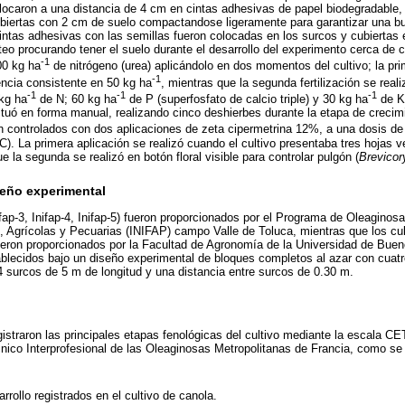
olocaron a una distancia de 4 cm en cintas adhesivas de papel biodegradable,
ubiertas con 2 cm de suelo compactandose ligeramente para garantizar una 
intas adhesivas con las semillas fueron colocadas en los surcos y cubiertas e
teo procurando tener el suelo durante el desarrollo del experimento cerca de
-1
100 kg ha
de nitrógeno (urea) aplicándolo en dos momentos del cultivo; la pri
-1
ncia consistente en 50 kg ha
, mientras que la segunda fertilización se real
-1
-1
-1
 kg ha
de N; 60 kg ha
de P (superfosfato de calcio triple) y 30 kg ha
de K 
tuó en forma manual, realizando cinco deshierbes durante la etapa de crecimi
n controlados con dos aplicaciones de zeta cipermetrina 12%, a una dosis d
C). La primera aplicación se realizó cuando el cultivo presentaba tres hojas v
 la segunda se realizó en botón floral visible para controlar pulgón (
Brevicor
seño experimental
nifap-3, Inifap-4, Inifap-5) fueron proporcionados por el Programa de Oleaginosa
, Agrícolas y Pecuarias (INIFAP) campo Valle de Toluca, mientras que los cul
fueron proporcionados por la Facultad de Agronomía de la Universidad de Bue
tablecidos bajo un diseño experimental de bloques completos al azar con cuatr
4 surcos de 5 m de longitud y una distancia entre surcos de 0.30 m.
gistraron las principales etapas fenológicas del cultivo mediante la escala C
nico Interprofesional de las Oleaginosas Metropolitanas de Francia, como s
rrollo registrados en el cultivo de canola.