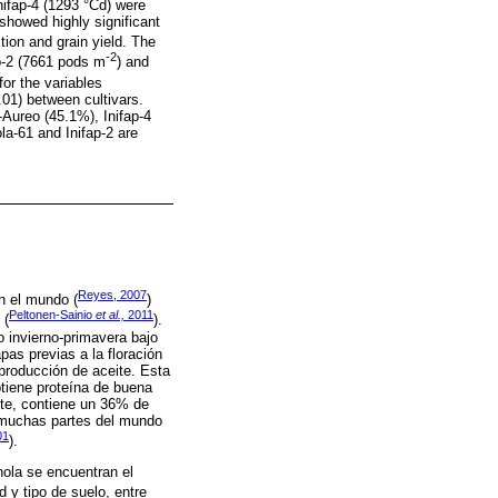
Inifap-4 (1293 °Cd) were
 showed highly significant
tion and grain yield. The
-2
ap-2 (7661 pods m
) and
for the variables
.01) between cultivars.
-Aureo (45.1%), Inifap-4
la-61 and Inifap-2 are
Reyes, 2007
n el mundo (
)
Peltonen-Sainio
et al.,
2011
 (
).
o invierno-primavera bajo
pas previas a la floración
 producción de aceite. Esta
btiene proteína de buena
ite, contiene un 36% de
n muchas partes del mundo
01
).
nola se encuentran el
 y tipo de suelo, entre