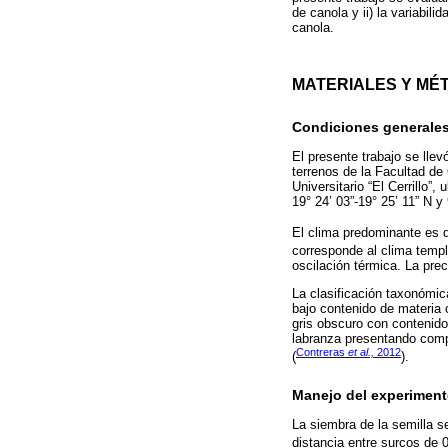
de canola y ii) la variabil
canola.
MATERIALES Y MÉ
Condiciones generales
El presente trabajo se llev
terrenos de la Facultad d
Universitario “El Cerrillo”
19° 24’ 03”-19° 25’ 11” N y
El clima predominante es d
corresponde al clima templ
oscilación térmica. La pre
La clasificación taxonómic
bajo contenido de materia 
gris obscuro con contenidos
labranza presentando comp
Contreras
et al.,
2012
(
).
Manejo del experimen
La siembra de la semilla s
distancia entre surcos de 