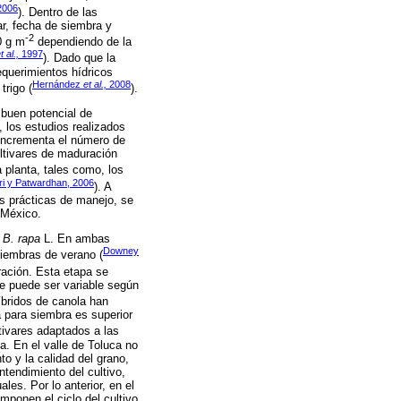
006
). Dentro de las
ar, fecha de siembra y
-2
0 g m
dependiendo de la
t al.,
1997
). Dado que la
equerimientos hídricos
Hernández
et al.,
2008
trigo (
).
 buen potencial de
, los estudios realizados
incrementa el número de
ultivares de maduración
 planta, tales como, los
ri y Patwardhan, 2006
). A
as prácticas de manejo, se
 México.
y
B. rapa
L. En ambas
Downey
siembras de verano (
oración. Esta etapa se
e puede ser variable según
íbridos de canola han
a para siembra es superior
ltivares adaptados a las
a. En el valle de Toluca no
o y la calidad del grano,
ntendimiento del cultivo,
les. Por lo anterior, en el
omponen el ciclo del cultivo