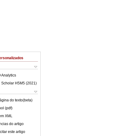
ersonalizados
 Analytics
 Scholar H5M5 (
2021
)
ágina do texto(beta)
ol (pdf)
 em XML
cias do artigo
itar este artigo