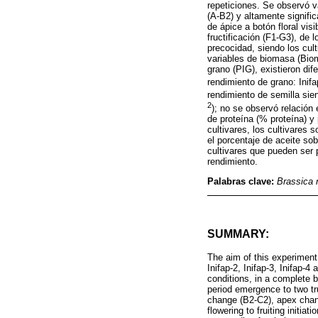
repeticiones. Se observó va
(A-B2) y altamente signifi
de ápice a botón floral visib
fructificación (F1-G3), de
precocidad, siendo los cult
variables de biomasa (Biom
grano (PIG), existieron dif
rendimiento de grano: Inif
rendimiento de semilla sie
2
); no se observó relación 
de proteína (% proteína) y 
cultivares, los cultivares 
el porcentaje de aceite so
cultivares que pueden ser 
rendimiento.
Palabras clave:
Brassica 
SUMMARY:
The aim of this experiment
Inifap-2, Inifap-3, Inifap-4
conditions, in a complete b
period emergence to two tru
change (B2-C2), apex change
flowering to fruiting initi