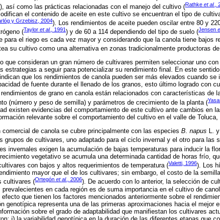
Rathke
et al.,
2
), así como las prácticas relacionadas con el manejo del cultivo (
difican el contenido de aceite en este cultivo se encuentran el tipo de cultiv
rlóg y Grzebisz, 2004
). Los rendimientos de aceite pueden oscilar entre 80 y 22
Taylor
et al.,
1991
Jensen
e
trógeno (
) y de 60 a 114 dependiendo del tipo de suelo (
 para el riego es cada vez mayor y considerando que la canola tiene bajos r
ntea su cultivo como una alternativa en zonas tradicionalmente productoras de 
o que consideran un gran número de cultivares permiten seleccionar uno con
s estrategias a seguir para potencializar su rendimiento final. En este sentido
 indican que los rendimientos de canola pueden ser más elevados cuando se 
apacidad de fuente durante el llenado de los granos, esto último logrado con c
 rendimientos de grano en canola están relacionados con características de la
Yasa
o (número y peso de semilla) y parámetros de crecimiento de la planta (
dad existen evidencias del comportamiento de este cultivo ante cambios en l
ormación relevante sobre el comportamiento del cultivo en el valle de Toluca,
n comercial de canola se cubre principalmente con las especies
B. napus
L. 
 grupos de cultivares, uno adaptado para el ciclo invernal y el otro para las 
ares invernales exigen la acumulación de bajas temperaturas para inducir la fl
recimiento vegetativo se acumula una determinada cantidad de horas frío, qu
Valetti, 1996
 cultivares con bajos y altos requerimientos de temperatura (
). Los h
endimiento mayor que el de los cultivares; sin embargo, el costo de la semill
Ortegón
et al.,
2006
 cultivares (
). De acuerdo con lo anterior, la selección de cu
 prevalecientes en cada región es de suma importancia en el cultivo de canol
l efecto que tienen los factores mencionados anteriormente sobre el rendimient
ión genotípica representa una de las primeras aproximaciones hacia el mejor e
formación sobre el grado de adaptabilidad que manifiestan los cultivares actua
on: i) la variabilidad genotípica en la duración de las diferentes etapas que c