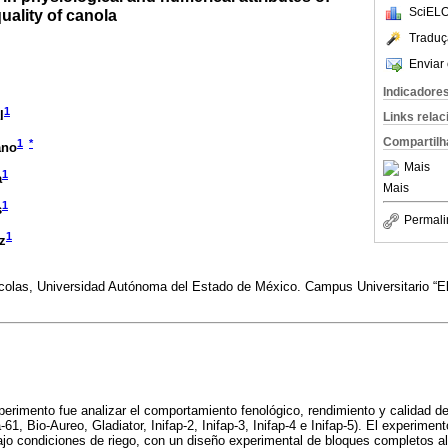
SciELO
quality of canola
Traduç
Enviar 
Indicadore
1
l
Links rela
Compartilh
1
*
ano
Mais
1
a
Mais
1
s
Permali
1
z
colas, Universidad Autónoma del Estado de México. Campus Universitario “El 
perimento fue analizar el comportamiento fenológico, rendimiento y calidad de
61, Bio-Aureo, Gladiator, Inifap-2, Inifap-3, Inifap-4 e Inifap-5). El experimen
bajo condiciones de riego, con un diseño experimental de bloques completos a