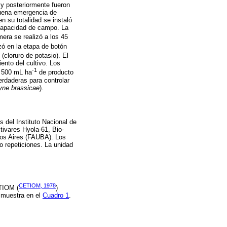
 y posteriormente fueron
buena emergencia de
n su totalidad se instaló
 capacidad de campo. La
mera se realizó a los 45
izó en la etapa de botón
(cloruro de potasio). El
ento del cultivo. Los
-1
e 500 mL ha
de producto
erdaderas para controlar
yne brassicae
).
s del Instituto Nacional de
tivares Hyola-61, Bio-
nos Aires (FAUBA). Los
o repeticiones. La unidad
CETIOM, 1978
ETIOM (
)
e muestra en el
Cuadro 1
.