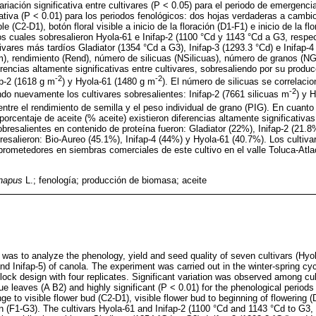
riación significativa entre cultivares (P < 0.05) para el periodo de emergenc
cativa (P < 0.01) para los periodos fenológicos: dos hojas verdaderas a camb
le (C2-D1), botón floral visible a inicio de la floración (D1-F1) e inicio de la flo
 los cuales sobresalieron Hyola-61 e Inifap-2 (1100 °Cd y 1143 °Cd a G3, respe
ivares más tardíos Gladiator (1354 °Cd a G3), Inifap-3 (1293.3 °Cd) e Inifap-4
), rendimiento (Rend), número de silicuas (NSilicuas), número de granos (NG
erencias altamente significativas entre cultivares, sobresaliendo por su prod
-2
-2
ap-2 (1618 g m
) y Hyola-61 (1480 g m
). El número de silicuas se correlaci
-2
ndo nuevamente los cultivares sobresalientes: Inifap-2 (7661 silicuas m
) y 
entre el rendimiento de semilla y el peso individual de grano (PIG). En cuanto
porcentaje de aceite (% aceite) existieron diferencias altamente significativas
sobresalientes en contenido de proteína fueron: Gladiator (22%), Inifap-2 (21.8
bresalieron: Bio-Aureo (45.1%), Inifap-4 (44%) y Hyola-61 (40.7%). Los cultiva
prometedores en siembras comerciales de este cultivo en el valle Toluca-Atla
napus
L.; fenología; producción de biomasa; aceite
 was to analyze the phenology, yield and seed quality of seven cultivars (Hyol
 and Inifap-5) of canola. The experiment was carried out in the winter-spring cyc
lock design with four replicates. Significant variation was observed among cult
e leaves (A B2) and highly significant (P < 0.01) for the phenological periods
 to visible flower bud (C2-D1), visible flower bud to beginning of flowering 
ation (F1-G3). The cultivars Hyola-61 and Inifap-2 (1100 °Cd and 1143 °Cd to G3,