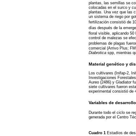
plantas, las semillas se c
colocadas en el surco y c
plantas. Una vez que las c
un sistema de riego por go
fertilización consistió de 
días después de la emerge
floral visible, aplicando 50
control de malezas se efec
problemas de plagas fuero
comercial (Arrivo Plus; FM
Diabrotica
spp, mientras que
Material genético y di
Los cultivares (Inifap-2, I
Investigaciones Forestales
Aureo (2486) y Gladiator 
siete cultivares fueron es
experimental consistió de 
Variables de desarrollo
Durante todo el ciclo se re
generada por el Centro Téc
Cuadro 1
Estadíos de desa