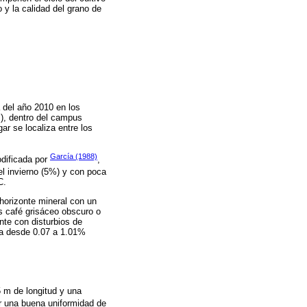
 y la calidad del grano de
a del año 2010 en los
), dentro del campus
ar se localiza entre los
García (1988)
odificada por
,
el invierno (5%) y con poca
C.
 horizonte mineral con un
es café grisáceo obscuro o
onte con disturbios de
va desde 0.07 a 1.01%
5 m de longitud y una
ar una buena uniformidad de