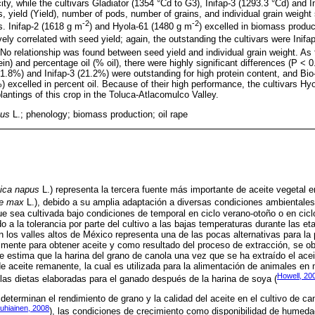
city, while the cultivars Gladiator (1354 °Cd to G3), Inifap-3 (1293.3 °Cd) and 
, yield (Yield), number of pods, number of grains, and individual grain weight
-2
-2
s. Inifap-2 (1618 g m
) and Hyola-61 (1480 g m
) excelled in biomass produc
ly correlated with seed yield; again, the outstanding the cultivars were Inif
 No relationship was found between seed yield and individual grain weight. As 
in) and percentage oil (% oil), there were highly significant differences (P < 0
21.8%) and Inifap-3 (21.2%) were outstanding for high protein content, and Bio
excelled in percent oil. Because of their high performance, the cultivars Hyo
antings of this crop in the Toluca-Atlacomulco Valley.
pus
L.; phenology; biomass production; oil rape
ica napus
L.) representa la tercera fuente más importante de aceite vegetal e
ne max
L.), debido a su amplia adaptación a diversas condiciones ambientales
que sea cultivada bajo condiciones de temporal en ciclo verano-otoño o en cicl
o a la tolerancia por parte del cultivo a las bajas temperaturas durante las eta
En los valles altos de México representa una de las pocas alternativas para la
almente para obtener aceite y como resultado del proceso de extracción, se o
se estima que la harina del grano de canola una vez que se ha extraído el ace
e aceite remanente, la cual es utilizada para la alimentación de animales e
Howell, 20
 las dietas elaboradas para el ganado después de la harina de soya (
determinan el rendimiento de grano y la calidad del aceite en el cultivo de ca
auhiainen, 2008
), las condiciones de crecimiento como disponibilidad de humedad