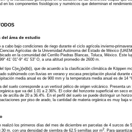
idad en los componentes fisiológicos y numéricos que determinan el rendimiento
TODOS
 del área de estudio
ó a cabo bajo condiciones de riego durante el ciclo agrícola invierno-primaver
e Ciencias Agrícolas de la Universidad Autónoma del Estado de México (UAEM
, ubicado en la comunidad del Cerrillo Piedras Blancas, Toluca, México. Este lug
 99° 41’ 01”-9° 41’ 53” O, a una altitud promedio de 2600 m.
el tipo C(w
)(w)b(i), que de acuerdo a la clasificación climática de Köppen m
2
ado subhúmedo con lluvias en verano y escasa precipitación pluvial durante 
cipitación media anual es de 900 mm y la temperatura media anual es de 14 °
a del suelo corresponde a un vertisol pélico de origen volcánico. Presenta un
orgánica que va del 1.01 a 2.36%. El color del horizonte superficial en seco 
 de arcilla de 20 a 36.4%. En el perfil del suelo se puede distinguir un horiz
actaciones por piso de arado, la cantidad de materia orgánica es muy baja 
to
e realizó los primeros días del mes de diciembre en parcelas de 4 surcos de 
2
0.30 m, con una densidad de siembra de 62.5 semillas por m
. Para garantiz