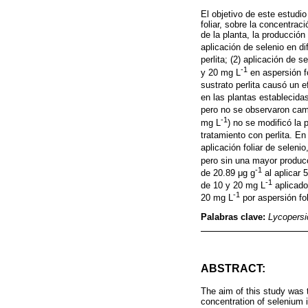
El objetivo de este estudio
foliar, sobre la concentrac
de la planta, la producción
aplicación de selenio en d
perlita; (2) aplicación de s
-1
y 20 mg L
en aspersión fo
sustrato perlita causó un 
en las plantas establecida
pero no se observaron cam
-1
mg L
) no se modificó la 
tratamiento con perlita. En
aplicación foliar de seleni
pero sin una mayor producc
-1
de 20.89 μg g
al aplicar 
-1
de 10 y 20 mg L
aplicados
-1
20 mg L
por aspersión fo
Palabras clave:
Lycopersi
ABSTRACT:
The aim of this study was to
concentration of selenium i