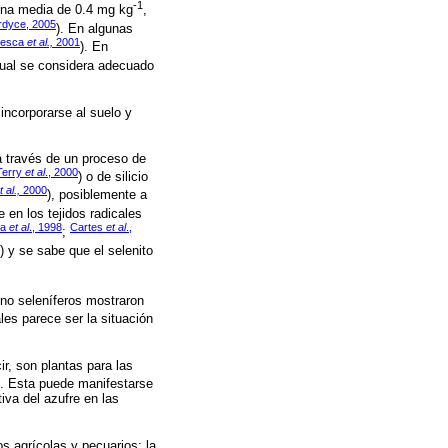
-1
na media de 0.4 mg kg
,
rdyce, 2005
). En algunas
iesca
et al.,
2001
). En
cual se considera adecuado
incorporarse al suelo y
a través de un proceso de
Terry
et al
., 2000
) o de silicio
t al.,
2000
), posiblemente a
e en los tejidos radicales
za
et al
., 1998
Cartes
et al
.,
;
) y se sabe que el selenito
 no seleníferos mostraron
les parece ser la situación
ir, son plantas para las
). Esta puede manifestarse
iva del azufre en las
s agrícolas y pecuarios; la