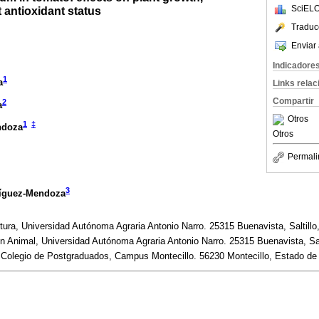
SciELO
t antioxidant status
Traduc
Enviar 
Indicadore
1
a
Links rela
Compartir
2
a
Otros
1
‡
ndoza
Otros
Permali
3
ríguez-Mendoza
ura, Universidad Autónoma Agraria Antonio Narro. 25315 Buenavista, Saltillo
 Animal, Universidad Autónoma Agraria Antonio Narro. 25315 Buenavista, Salt
Colegio de Postgraduados, Campus Montecillo. 56230 Montecillo, Estado de