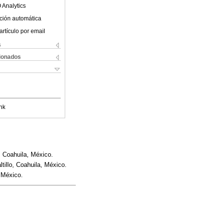
 Analytics
ción automática
artículo por email
s
cionados
nk
, Coahuila, México.
illo, Coahuila, México.
 México.