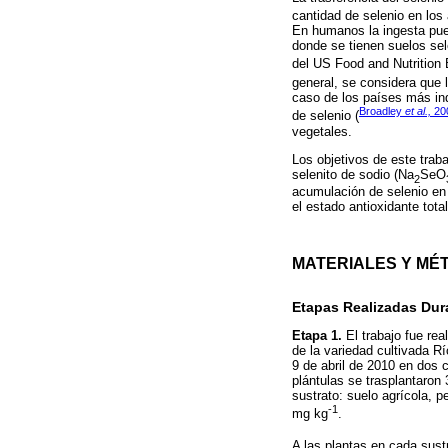
cantidad de selenio en los 
En humanos la ingesta pued
donde se tienen suelos sel
del US Food and Nutrition 
general, se considera que 
caso de los países más in
Broadley
et al.,
20
de selenio (
vegetales.
Los objetivos de este traba
selenito de sodio (Na
SeO
2
acumulación de selenio en r
el estado antioxidante tota
MATERIALES Y MÉ
Etapas Realizadas Dur
Etapa 1.
El trabajo fue rea
de la variedad cultivada R
9 de abril de 2010 en dos 
plántulas se trasplantaron
sustrato: suelo agrícola, 
-1
mg kg
.
A las plantas en cada sustr