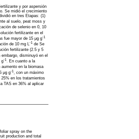
ertilizante y por aspersión
ro. Se midió el crecimiento
dividió en tres Etapas: (1)
zante al suelo, peat moss y
licación de selenio en 0, 10
olución fertilizante en el
-1
jas fue mayor de 15 μg g
-1
cación de 10 mg L
de Se
ción fertilizante (2.5 y 5
in embargo, disminuyó en el
-1
 g
. En cuanto a la
 aumento en la biomasa
-1
6 μg g
, con un máximo
yó 25% en los tratamientos
 la TAS en 36% al aplicar
foliar spray on the
uit production and total