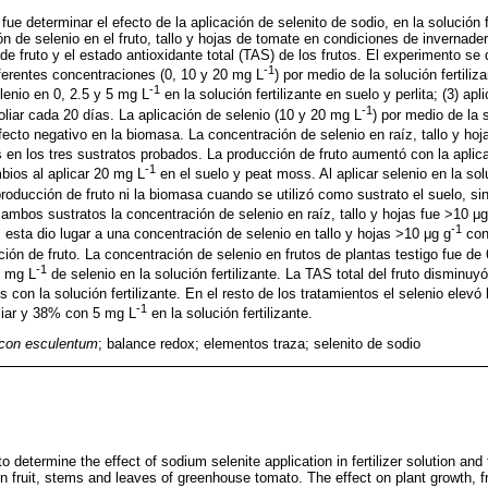
 fue determinar el efecto de la aplicación de selenito de sodio, en la solución f
ión de selenio en el fruto, tallo y hojas de tomate en condiciones de invernade
 de fruto y el estado antioxidante total (TAS) de los frutos. El experimento se 
-1
iferentes concentraciones (0, 10 y 20 mg L
) por medio de la solución fertili
-1
elenio en 0, 2.5 y 5 mg L
en la solución fertilizante en suelo y perlita; (3) ap
-1
liar cada 20 días. La aplicación de selenio (10 y 20 mg L
) por medio de la s
efecto negativo en la biomasa. La concentración de selenio en raíz, tallo y ho
s en los tres sustratos probados. La producción de fruto aumentó con la apli
-1
bios al aplicar 20 mg L
en el suelo y peat moss. Al aplicar selenio en la solu
producción de fruto ni la biomasa cuando se utilizó como sustrato el suelo, s
 ambos sustratos la concentración de selenio en raíz, tallo y hojas fue >10 μg
-1
o, esta dio lugar a una concentración de selenio en tallo y hojas >10 μg g
con
ión de fruto. La concentración de selenio en frutos de plantas testigo fue de 
-1
5 mg L
de selenio en la solución fertilizante. La TAS total del fruto disminu
 con la solución fertilizante. En el resto de los tratamientos el selenio elevó
-1
liar y 38% con 5 mg L
en la solución fertilizante.
con esculentum
; balance redox; elementos traza; selenito de sodio
 determine the effect of sodium selenite application in fertilizer solution and 
n fruit, stems and leaves of greenhouse tomato. The effect on plant growth, fr