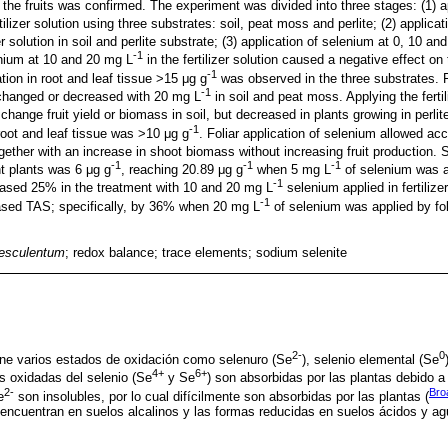
 the fruits was confirmed. The experiment was divided into three stages: (1) a
tilizer solution using three substrates: soil, peat moss and perlite; (2) applica
zer solution in soil and perlite substrate; (3) application of selenium at 0, 10 a
-1
nium at 10 and 20 mg L
in the fertilizer solution caused a negative effect on
-1
tion in root and leaf tissue >15 μg g
was observed in the three substrates. F
-1
hanged or decreased with 20 mg L
in soil and peat moss. Applying the fertil
change fruit yield or biomass in soil, but decreased in plants growing in perlit
-1
root and leaf tissue was >10 μg g
. Foliar application of selenium allowed ac
ogether with an increase in shoot biomass without increasing fruit production.
-1
-1
-1
nt plants was 6 μg g
, reaching 20.89 μg g
when 5 mg L
of selenium was app
-1
reased 25% in the treatment with 10 and 20 mg L
selenium applied in fertilizer
-1
ased TAS; specifically, by 36% when 20 mg L
of selenium was applied by fo
 esculentum
; redox balance; trace elements; sodium selenite
2-
0
tiene varios estados de oxidación como selenuro (Se
), selenio elemental (Se
4+
6+
s oxidadas del selenio (Se
y Se
) son absorbidas por las plantas debido a 
2-
Bro
e
son insolubles, por lo cual difícilmente son absorbidas por las plantas (
encuentran en suelos alcalinos y las formas reducidas en suelos ácidos y ag