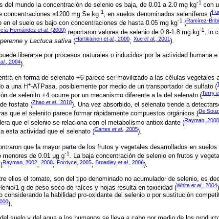
-1
s del mundo la concentración de selenio es baja, de 0.01 a 2.0 mg kg
con u
-1
Fo
e concentraciones ≥1200 mg Se kg
, en suelos denominados seleníferos (
-1
Ramírez-Brib
o en el suelo es bajo con concentraciones de hasta 0.05 mg kg
(
cía-Hernández
et al.
(2000)
-1
reportaron valores de selenio de 0.8-1.8 mg kg
, lo 
Hartikainen
et al.,
2000
Xue
et al.,
2001
 perenne
y
Lactuca sativa
(
;
).
 puede liberarse por procesos naturales o inducidos por la actividad humana e 
 al
., 2004
).
ntra en forma de selenato +6 parece ser movilizado a las células vegetales 
+
do a una H
-ATPasa, posiblemente por medio de un transportador de sulfato (
Terry
e
ión de selenito +4 ocurre por un mecanismo diferente a la del selenato (
Zhao
et al.,
2010
de fosfato (
). Una vez absorbido, el selenato tiende a detectars
De Sou
ras que el selenito parece formar rápidamente compuestos orgánicos (
Rayman, 2008
dera que el selenio se relaciona con el metabolismo antioxidante (
Cartes
et al
., 2005
 esta actividad que el selenato (
).
ontraron que la mayor parte de los frutos y vegetales desarrollados en suelos
-1
o menores de 0.01 μg g
. La baja concentración de selenio en frutos y vegeta
Rayman, 2002
2008
Fordyce, 2005
Broadley
et al.,
2006
(
,
;
;
).
tre ellos el tomate, son del tipo denominado no acumulador de selenio, es dec
White
et al.,
2004
enio/1 g de peso seco de raíces y hojas resulta en toxicidad (
o considerando la habilidad pro-oxidante del selenio o por sustitución competit
000
).
o del suelo y del agua a los humanos se lleva a cabo por medio de los producto