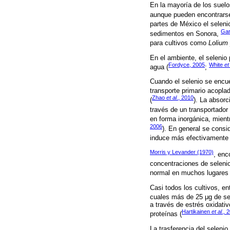
En la mayoría de los suelo
aunque pueden encontrars
partes de México el seleni
Gar
sedimentos en Sonora,
para cultivos como
Lolium
En el ambiente, el selenio
Fordyce, 2005
White
et
agua (
;
Cuando el selenio se encue
transporte primario acopla
Zhao
et al
., 2010
(
). La absorc
través de un transportador 
en forma inorgánica, mient
2006
). En general se consi
induce más efectivamente a
Morris y Levander (1970)
, enc
concentraciones de seleni
normal en muchos lugares 
Casi todos los cultivos, en
cuales más de 25 μg de sel
a través de estrés oxidativ
Hartikainen
et al.,
2
proteínas (
La trasferencia del seleni