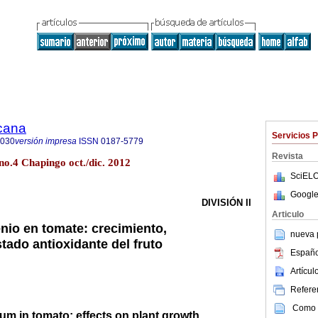
icana
Servicios 
8030
versión impresa
ISSN
0187-5779
Revista
no.4 Chapingo oct./dic. 2012
SciELO
Google
DIVISIÓN II
Articulo
enio en tomate: crecimiento,
nueva p
tado antioxidante del fruto
Españo
Artícu
Referen
Como c
ium in tomato: effects on plant growth,