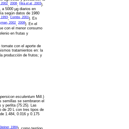
 2002
2008
Hira
et al.,
2003
,
;
).
, a 5000 μg diarios en
 día según datos de 1980
, 1993
Combs, 2001
;
). En
yman, 2002
2008
,
). En el
arse con el menor consumo
elenio en frutas y
e tomate con el aporte de
 mismos tratamientos en: la
la producción de frutos; y
persicon esculentum
Mill.)
s semillas se sembraron el
y perlita (75:25). Las
 de 20 L con tres tipos de
 de 1.484, 0.016 y 0.175
Steiner, 1984
), como testigo,