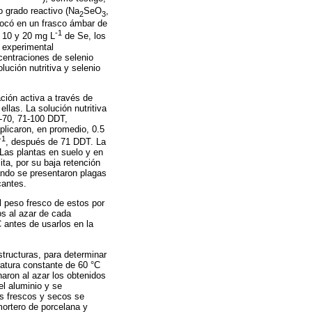
 grado reactivo (Na
SeO
,
2
3
locó en un frasco ámbar de
-1
e 10 y 20 mg L
de Se, los
o experimental
ncentraciones de selenio
ución nutritiva y selenio
ación activa a través de
las. La solución nutritiva
1-70, 71-100 DDT,
plicaron, en promedio, 0.5
-1
, después de 71 DDT. La
Las plantas en suelo y en
ita, por su baja retención
ando se presentaron plagas
cantes.
l peso fresco de estos por
os al azar de cada
 antes de usarlos en la
structuras, para determinar
ratura constante de 60 °C
aron al azar los obtenidos
el aluminio y se
os frescos y secos se
mortero de porcelana y