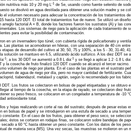
-1
ión nutritiva más 10 y 20 mg L
de Se, usando como fuente selenito de sodio
uesto se disolvió en agua destilada para obtener una solución madre y se co
o el volumen necesario para adecuar la concentración de los tratamientos d
15 hasta 120 DDT. El total de tratamientos fue de nueve. Se utilizó un diseñ
arreglo factorial A × B, donde los factores fueron los sustratos (A) y las co
imentales. Los sistemas de riego para la aplicación de cada tratamiento de sol
ientes para evitar la posibilidad de contaminación.
n en un invernadero tipo túnel, con cubierta rígida de policarbonato y ventil
. Las plantas se acomodoran en hileras, con una separación de 40 cm entre el
 etapas de desarrollo del cultivo al 30, 50, 75 y 100%, a los 5 - 30, 31-40, 4
la solución se mantuvo en 6.5, utilizando ácido sulfúrico. A los diez DDT se a
-1
-1
ía
; a los 30 DDT se aumentó a 0.8 L dia
y se llegó a aplicar 1.2 -1.8 L dia
 y la cosecha de fruto finalizó 120 DDT cuando se alcanzó el tercer racimo. 
mo volumen de riego por planta. En el caso de las plantas en el sustrato perl
volumen de agua de riego por día, pero no mayor cantidad de fertilizante. Cu
acloprid, tiabendazol, metalaxil y captán, según lo recomendado por los fabri
 DDT. Los frutos se colectaron en bolsas de papel etiquetadas y se obtuvo e
llegar al tiempo de la cosecha, en la etapa de rayado, se colectaron diez frut
tener su peso fresco, se colocaron en un congelador a temperatura de -10 °C
ad antioxidante total.
llos y hojas realizando un corte al ras del sustrato; después de pesar estas e
on en bolsas de papel y se introdujeron en una estufa de secado a una tempe
 constante. En el caso de los frutos, para obtener el peso seco, se seleccion
les; éstos se cortaron en rodajas finas, se colocaron sobre bandejas de pap
de secado a 60 °C hasta obtener un peso constante. Con los datos de los pes
ntual de materia seca (MS). Una vez secas, las muestras se molieron en un 