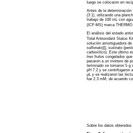
luego se colocaron en recip
Antes de la determinación d
(3:1), utilizando una planc
trabajo de 100 mL con agu
(ICP-MS) marca THERMO JA
El análisis del estado anti
Total Antioxidant Status K
solución amortiguadora de 
sulfonato)]), sustrato (pe
carboxílico). Este último 
tres frutos congelados que
pasaron a un mortero de po
terminado se tomaron 5 g d
pH 7.2 y se centrifugaron
μL y se realizaron las lec
fue 2.3 mM, de acuerdo con 
Sobre los datos obtenidos