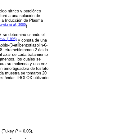
do nítrico y perclórico
aforó a una solución de
o a Inducción de Plasma
orwitz
et al.,
2000
).
TAS se determinó usando el
t al
. (1993)
y consta de una
bis-(3-etilbenzotiazolin-6-
 8-tetrametilcroman-2-ácido
al azar de cada tratamiento
gmentos, los cuales se
para su molienda y una vez
ón amortiguadora de fosfato
ada muestra se tomaron 20
l estándar TROLOX utilizado
as (Tukey
P
= 0.05).