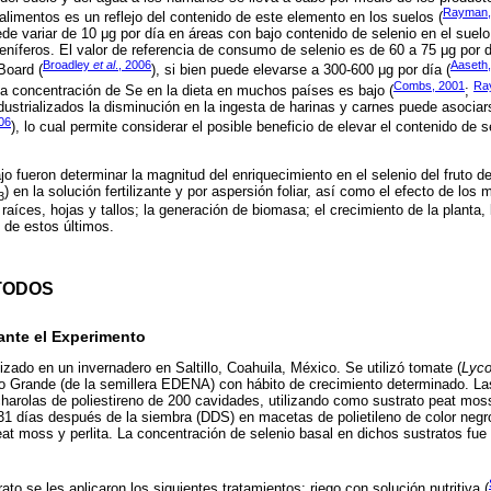
Rayman,
alimentos es un reflejo del contenido de este elemento en los suelos (
e variar de 10 μg por día en áreas con bajo contenido de selenio en el suelo
eníferos. El valor de referencia de consumo de selenio es de 60 a 75 μg por
Broadley
et al
., 2006
Aaseth
Board (
), si bien puede elevarse a 300-600 μg por día (
Combs, 2001
Ra
la concentración de Se en la dieta en muchos países es bajo (
;
dustrializados la disminución en la ingesta de harinas y carnes puede asoci
06
), lo cual permite considerar el posible beneficio de elevar el contenido de s
jo fueron determinar la magnitud del enriquecimiento en el selenio del fruto d
) en la solución fertilizante y por aspersión foliar, así como el efecto de los
3
aíces, hojas y tallos; la generación de biomasa; el crecimiento de la planta, 
l de estos últimos.
TODOS
ante el Experimento
lizado en un invernadero en Saltillo, Coahuila, México. Se utilizó tomate (
Lyco
ío Grande (de la semillera EDENA) con hábito de crecimiento determinado. La
charolas de poliestireno de 200 cavidades, utilizando como sustrato peat moss 
 31 días después de la siembra (DDS) en macetas de polietileno de color negro
peat moss y perlita. La concentración de selenio basal en dichos sustratos fue
ato se les aplicaron los siguientes tratamientos: riego con solución nutritiva (