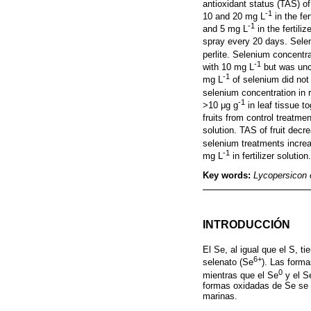
antioxidant status (TAS) of
-1
10 and 20 mg L
in the fer
-1
and 5 mg L
in the fertili
spray every 20 days. Sele
perlite. Selenium concentra
-1
with 10 mg L
but was unc
-1
mg L
of selenium did not 
selenium concentration in 
-1
>10 μg g
in leaf tissue t
fruits from control treatme
solution. TAS of fruit dec
selenium treatments incre
-1
mg L
in fertilizer solution.
Key words:
Lycopersicon
INTRODUCCIÓN
El Se, al igual que el S, 
6+
selenato (Se
). Las forma
0
mientras que el Se
y el S
formas oxidadas de Se se 
marinas.