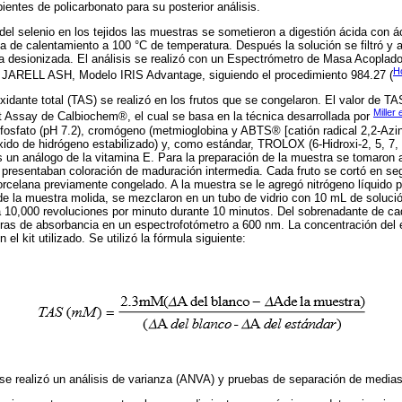
ientes de policarbonato para su posterior análisis.
el selenio en los tejidos las muestras se sometieron a digestión ácida con áci
ha de calentamiento a 100 °C de temperatura. Después la solución se filtró y 
a desionizada. El análisis se realizó con un Espectrómetro de Masa Acoplad
H
RELL ASH, Modelo IRIS Advantage, siguiendo el procedimiento 984.27 (
oxidante total (TAS) se realizó en los frutos que se congelaron. El valor de 
Miller
e
it Assay de Calbiochem®, el cual se basa en la técnica desarrollada por
fosfato (pH 7.2), cromógeno (metmioglobina y ABTS® [catión radical 2,2-Azino
róxido de hidrógeno estabilizado) y, como estándar, TROLOX (6-Hidroxi-2, 5, 7,
es un análogo de la vitamina E. Para la preparación de la muestra se tomaron 
 presentaban coloración de maduración intermedia. Cada fruto se cortó en se
rcelana previamente congelado. A la muestra se le agregó nitrógeno líquido 
e la muestra molida, se mezclaron en un tubo de vidrio con 10 mL de soluci
 a 10,000 revoluciones por minuto durante 10 minutos. Del sobrenadante de c
turas de absorbancia en un espectrofotómetro a 600 nm. La concentración de
el kit utilizado. Se utilizó la fórmula siguiente:
 se realizó un análisis de varianza (ANVA) y pruebas de separación de medi