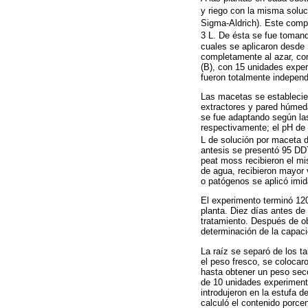
y riego con la misma soluc
Sigma-Aldrich). Este comp
3 L. De ésta se fue tomand
cuales se aplicaron desde 
completamente al azar, con 
(B), con 15 unidades exper
fueron totalmente independ
Las macetas se estableciero
extractores y pared húmeda
se fue adaptando según las
respectivamente; el pH de 
L de solución por maceta d
antesis se presentó 95 DDT
peat moss recibieron el mis
de agua, recibieron mayor 
o patógenos se aplicó imid
El experimento terminó 120
planta. Diez días antes de 
tratamiento. Después de ob
determinación de la capacid
La raíz se separó de los ta
el peso fresco, se colocar
hasta obtener un peso seco
de 10 unidades experimenta
introdujeron en la estufa 
calculó el contenido porce