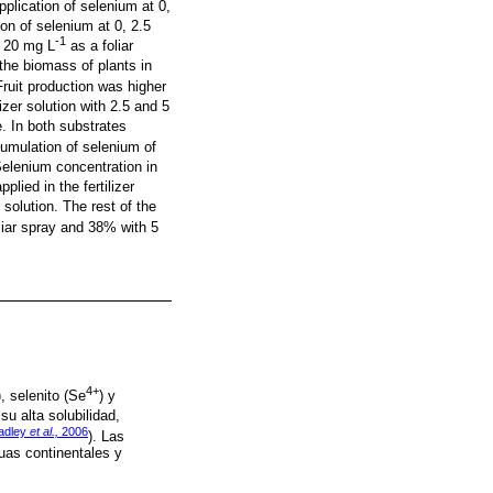
pplication of selenium at 0,
tion of selenium at 0, 2.5
-1
nd 20 mg L
as a foliar
 the biomass of plants in
ruit production was higher
izer solution with 2.5 and 5
e. In both substrates
cumulation of selenium of
 Selenium concentration in
lied in the fertilizer
 solution. The rest of the
liar spray and 38% with 5
4+
), selenito (Se
) y
su alta solubilidad,
adley
et al.,
2006
). Las
uas continentales y