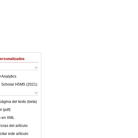
Personalizados
 Analytics
 Scholar H5M5 (
2021
)
ágina del texto (beta)
l (pdf)
lo en XML
cias del artículo
itar este artículo