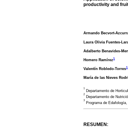
productivity and frui
Armando Becvort-Azcurr
Laura Olivia Fuentes-Lar
Adalberto Benavides-Me
1
Homero Ramírez
1
Valentín Robledo-Torres
María de las Nieves Rod
1
Departamento de Horticult
2
Departamento de Nutrición
3
Programa de Edafología, 
RESUMEN: