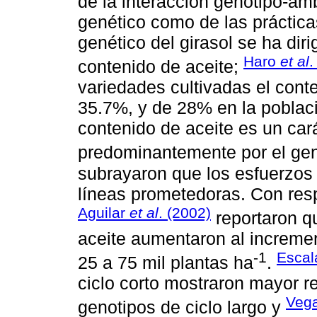
de la interacción genotipo-am
genético como de las práctica
genético del girasol se ha diri
Haro
et al
.
contenido de aceite;
variedades cultivadas el cont
35.7%, y de 28% en la població
contenido de aceite es un car
predominantemente por el ge
subrayaron que los esfuerzos 
líneas prometedoras. Con respe
Aguilar
et al
. (2002)
reportaron qu
aceite aumentaron al increme
-1
Escal
25 a 75 mil plantas ha
.
ciclo corto mostraron mayor r
Veg
genotipos de ciclo largo y