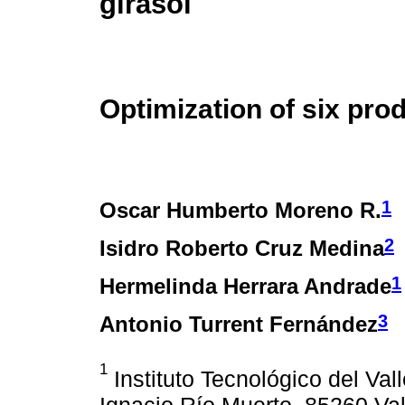
girasol
Optimization of six pro
1
Oscar Humberto Moreno R.
2
Isidro Roberto Cruz Medina
1
Hermelinda Herrara Andrade
3
Antonio Turrent Fernández
1
Instituto Tecnológico del Val