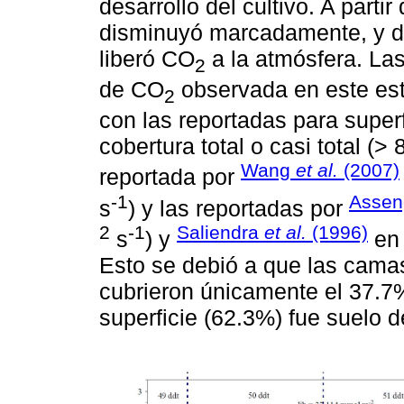
desarrollo del cultivo. A partir
disminuyó marcadamente, y de
liberó CO
a la atmósfera. Las
2
de CO
observada en este es
2
con las reportadas para super
cobertura total o casi total (>
Wang
et al.
(2007)
reportada por
-1
Assen
s
) y las reportadas por
2
-1
Saliendra
et al.
(1996)
s
) y
en 
Esto se debió a que las camas
cubrieron únicamente el 37.7% 
superficie (62.3%) fue suelo de