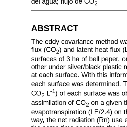
del agua; flujo de CO
2
ABSTRACT
The eddy covariance method wa
flux (CO
) and latent heat flux
2
surfaces of 3 ha of bell peper, 
other under silver/black plastic
at each surface. With this infor
each surface was determined. Th
-1
CO
L
) of each surface was ob
2
assimilation of CO
on a given t
2
evapotranspiration (LE/2.4) on
way, the net radiation (Rn) use 