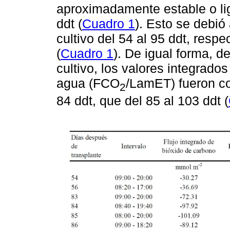
aproximadamente estable o li
ddt (
Cuadro 1
). Esto se debió
cultivo del 54 al 95 ddt, respe
(
Cuadro 1
). De igual forma, d
cultivo, los valores integrados
agua (FCO
/LamET) fueron c
2
84 ddt, que del 85 al 103 ddt (