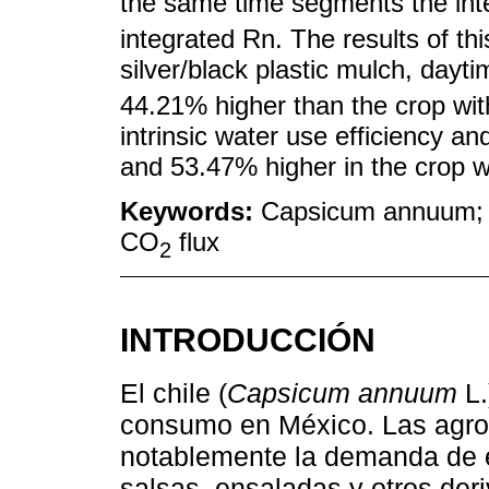
the same time segments the int
integrated Rn. The results of thi
silver/black plastic mulch, dayt
44.21% higher than the crop with
intrinsic water use efficiency an
and 53.47% higher in the crop wi
Keywords:
Capsicum annuum; e
CO
flux
2
INTRODUCCIÓN
El chile (
Capsicum annuum
L.
consumo en México. Las agro
notablemente la demanda de e
salsas, ensaladas y otros der