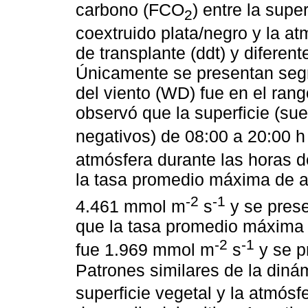
carbono (FCO
) entre la supe
2
coextruido plata/negro y la a
de transplante (ddt) y diferent
Únicamente se presentan seg
del viento (WD) fue en el ran
observó que la superficie (sue
negativos) de 08:00 a 20:00 h 
atmósfera durante las horas de
la tasa promedio máxima de a
-2
-1
4.461 mmol m
s
y se prese
que la tasa promedio máxima d
-2
-1
fue 1.969 mmol m
s
y se pr
Patrones similares de la diná
superficie vegetal y la atmósf