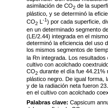
asimilación de CO
de la superf
2
plástico, y se determinó la efic
-1
CO
L
) por cada superficie, d
2
en un determinado segmento del
(LE/2.44) integrada en el mism
determinó la eficiencia del uso d
los mismos segmentos de tiempo
la Rn integrada. Los resultados 
cultivo con acolchado coextruido
CO
durante el día fue 44.21% 
2
plástico negro. De igual forma, l
y de la radiación neta fueron 
en el cultivo con acolchado coex
Palabras clave:
Capsicum annuu