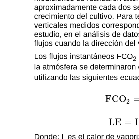
aproximadamente cada dos se
crecimiento del cultivo. Para t
verticales medidos correspondi
estudio, en el análisis de da
flujos cuando la dirección del
Los flujos instantáneos FCO
2
la atmósfera se determinaron 
utilizando las siguientes ecua
F
C
O
2
F
C
O
2
=
w
'
ρ
c
o
2
'
-
L
E
=
L
E
=
L
w
'
ρ
w
v
'
-
Donde: L es el calor de vapori