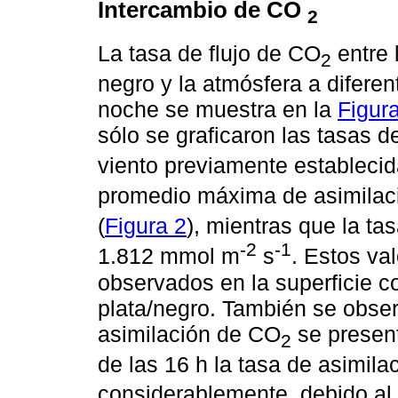
Intercambio de CO
2
La tasa de flujo de CO
entre 
2
negro y la atmósfera a diferent
noche se muestra en la
Figur
sólo se graficaron las tasas d
viento previamente establecida
promedio máxima de asimilac
(
Figura 2
), mientras que la t
-2
-1
1.812 mmol m
s
. Estos val
observados en la superficie c
plata/negro. También se obse
asimilación de CO
se presenta
2
de las 16 h la tasa de asimil
considerablemente, debido al 