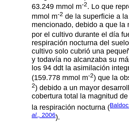
-2
63.249 mmol m
. Lo que rep
-2
mmol m
de la superficie a l
mencionado, debido a que la 
por el cultivo durante el día 
respiración nocturna del suelo 
cultivo solo cubrió una pequeñ
y todavía no alcanzaba su máx
los 94 ddt la asimilación inte
-2
(159.778 mmol m
) que la o
2
) debido a un mayor desarrollo
cobertura total la magnitud de
Baldoc
la respiración nocturna (
al.,
2006
).