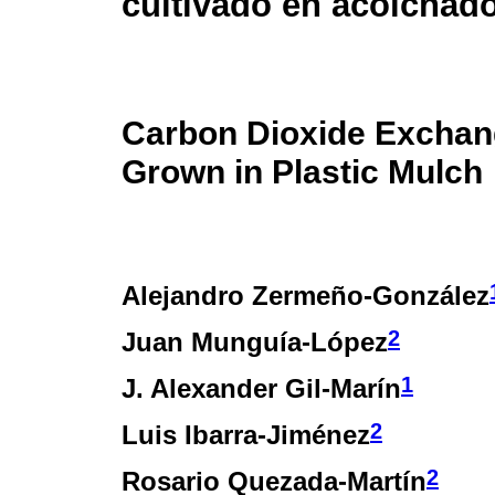
cultivado en acolchado
Carbon Dioxide Exchang
Grown in Plastic Mulch
Alejandro Zermeño-González
2
Juan Munguía-López
1
J. Alexander Gil-Marín
2
Luis Ibarra-Jiménez
2
Rosario Quezada-Martín