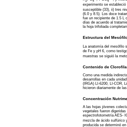
2
4
4
experimento se estableció en
susceptible (33), ii) tres 
(6.0 y 8.5). Los doce trat
fue un recipiente de 1.5 L 
días de acuerdo al tratami
la hoja trifoliada complet
Estructura del Mesófil
La anatomía del mesófilo se
de Fe y pH 6, como testigo
muestras se siguió la meto
Contenido de Clorofila
Como una medida indirecta 
desarrollas en cada unidad 
(IRGA) LI-6200, LI-COR, L
hicieron diariamente de las
Concentración Nutrime
A las hojas jóvenes colect
vegetales fueron digeridas 
espectrofotometría AES- ICP
mezcla de ácido sulfúrico y
producida se determinó en 