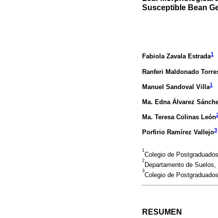
Susceptible Bean Ge
1
Fabiola Zavala Estrada
Ranferi Maldonado Torre
1
Manuel Sandoval Villa
Ma. Edna Álvarez Sánch
Ma. Teresa Colinas León
3
Porfirio Ramírez Vallejo
1
Colegio de Postgraduados
2
Departamento de Suelos,
3
Colegio de Postgraduados
RESUMEN