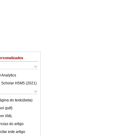
ersonalizados
 Analytics
 Scholar H5M5 (
2021
)
ágina do texto(beta)
ol (pdf)
 em XML
cias do artigo
itar este artigo