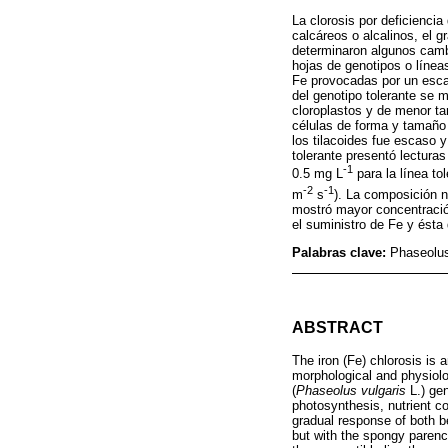
La clorosis por deficiencia
calcáreos o alcalinos, el g
determinaron algunos cambi
hojas de genotipos o líneas 
Fe provocadas por un escas
del genotipo tolerante se
cloroplastos y de menor ta
células de forma y tamaño 
los tilacoides fue escaso y
tolerante presentó lectura
-1
0.5 mg L
para la línea to
-2
-1
m
s
). La composición n
mostró mayor concentració
el suministro de Fe y ésta
Palabras clave:
Phaseolus 
ABSTRACT
The iron (Fe) chlorosis is 
morphological and physiolo
(
Phaseolus vulgaris
L.) ge
photosynthesis, nutrient co
gradual response of both b
but with the spongy parenc