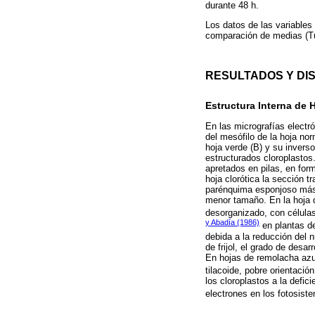
durante 48 h.
Los datos de las variables
comparación de medias (Tu
RESULTADOS Y DI
Estructura Interna de 
En las micrografías electr
del mesófilo de la hoja norm
hoja verde (B) y su inver
estructurados cloroplastos.
apretados en pilas, en form
hoja clorótica la sección t
parénquima esponjoso más 
menor tamaño. En la hoja de
desorganizado, con células
y Abadía (1986)
en plantas de
debida a la reducción del n
de frijol, el grado de desa
En hojas de remolacha azu
tilacoide, pobre orientaci
los cloroplastos a la defic
electrones en los fotosistem