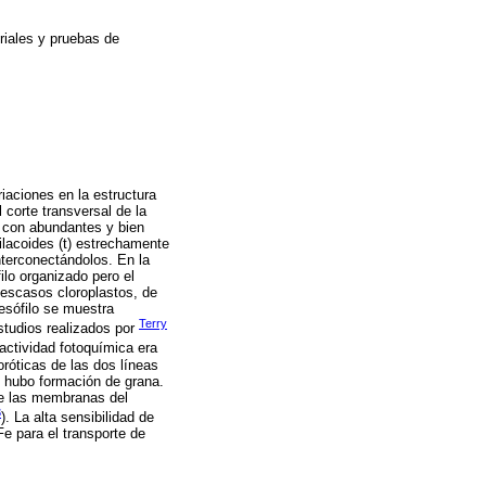
riales y pruebas de
riaciones en la estructura
el corte transversal de la
, con abundantes y bien
tilacoides (t) estrechamente
interconectándolos. En la
filo organizado pero el
escasos cloroplastos, de
mesófilo se muestra
Terry
studios realizados por
actividad fotoquímica era
oróticas de las dos líneas
no hubo formación de grana.
de las membranas del
3
). La alta sensibilidad de
Fe para el transporte de