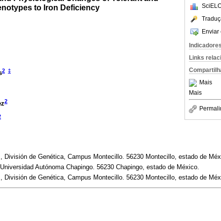
SciELO
notypes to Iron Deficiency
Traduç
Enviar 
Indicadore
Links rela
Compartilh
2
‡
s
Mais
Mais
2
ez
Permali
2
, División de Genética, Campus Montecillo. 56230 Montecillo, estado de Méx
 Universidad Autónoma Chapingo. 56230 Chapingo, estado de México.
, División de Genética, Campus Montecillo. 56230 Montecillo, estado de Méx