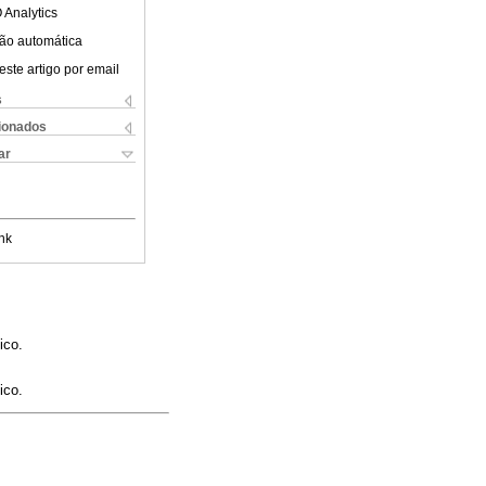
 Analytics
ão automática
este artigo por email
s
cionados
ar
nk
ico.
ico.