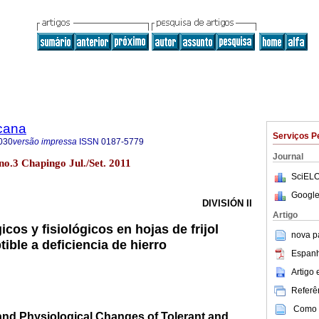
icana
Serviços P
030
versão impressa
ISSN
0187-5779
Journal
no.3 Chapingo Jul./Set. 2011
SciELO
Google
DIVISIÓN II
Artigo
os y fisiológicos en hojas de frijol
nova p
tible a deficiencia de hierro
Espanh
Artigo
Referên
Como c
and Physiological Changes of Tolerant and