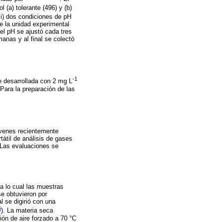
l (a) tolerante (496) y (b)
iii) dos condiciones de pH
e la unidad experimental
 el pH se ajustó cada tres
anas y al final se colectó
-1
te desarrollada con 2 mg L
Para la preparación de las
óvenes recientemente
tátil de análisis de gases
 Las evaluaciones se
a lo cual las muestras
se obtuvieron por
l se digirió con una
5
). La materia seca
ión de aire forzado a 70 °C