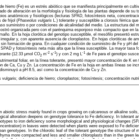
 de hierro (Fe) es un estrés abiótico que se manifiesta principalmente en cult
rado de alteración en la morfología y fisiología de las plantas depende de su t
os anatómicos y fisiológicos (lecturas SPAD, fotosíntesis neta, concentraci
de frijol (
Phaseolus vulgaris
L.) tolerante y susceptible a clorosis férrica que
o suministro o por condiciones de alcalinidad del medio. La estructura del me
 mostró organizada pero con el parénquima esponjoso más compacto que en la
maño. En la hoja clorótica del genotipo susceptible, el mesófilo presentó est
irregular y, con aparente ausencia de cloroplastos. En hojas cloróticas de amb
 sin formación de grana. En cualquier condición de suministro de Fe y pH del m
s SPAD y fotosíntesis neta más alta que la línea susceptible. La mayor tasa f
-2
-1
-1
lerante (12.33 μmol CO
m
s
) y con 2 mg L
de Fe para el genotipo susce
2
utrimental foliar, en la línea tolerante, presentó mayor concentración de K en 
n de Ca, Cu y Zn. La concentración de Fe en la hoja en ambas líneas se i
 disminuyó a pH 8.5, así como la concentración de Cu y Zn.
vulgaris; deficiencia de hierro; cloroplastos; fotosíntesis; concentración nutr
an abiotic stress mainly found in crops growing on calcareous or alkaline soils
gical alteration deepens on genotype tolerance to Fe deficiency. In tolerant 
notypes to iron deficiency some morphological and physiological changes (SP
ncentration) in leaves were detected when plants were exposed to Fe deficienc
ean genotypes. In the chlorotic leaf of the tolerant genotype the structure of
hyma more compacted and less and smaller chloroplasts than in the green leaf.