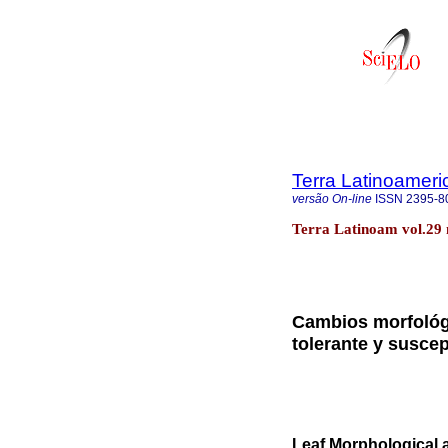
Terra Latinoamer
versão On-line
ISSN
2395-8
Terra Latinoam vol.29 
Cambios morfológic
tolerante y suscep
Leaf Morphological 