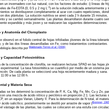
 un invernadero con luz natural, con los factores de estudio: i) líneas de frijo
-1
niveles de Fe-EDTA (0, 0.5 y 2 mg L
) en la solución indicada anteriormente y 
amientos se distribuyeron completamente al azar con cuatro repeticiones, dond
con dos plántulas. La solución nutritiva se aireó cada 2 h durante 15 minutos,
ento y se cambió semanalmente. Las plantas desarrollaron durante cuatro sem
amente expandida y más joven y se realizaron las siguientes determinaciones:
o y Anatomía del Cloroplasto
 observó en el foliolo central de hojas trifoliadas jóvenes de la línea toleran
, y de las dos líneas desarrolladas sin Fe, como tratamientos contrastantes. 
Maldonado-Torres
et al.
(2006)
dología descrita por
.
 y Capacidad Fotosintética
de la concentración de clorofila, se realizaron lecturas SPAD en las hojas j
experimental. La tasa fotosintética se cuantificó por medio de un sistema por
incoln. De cada planta se seleccionó una hoja recientemente madura y sana.
 11:00 a las 12:00 h.
ntal y Materia Seca
adas se les determinó la concentración de P, K, Ca, Mg, Fe, Mn, Cu y Zn, par
con una mezcla de ácido nítrico y perclórico en proporción 2:1. Las lecturas 
, en un equipo Varian, Liberty II. Para la determinación de N total, el materia
Bremner, 196
 ácido salicílico; posteriormente se destiló por arrastre de vapor (
el vástago de las plantas, las cuales se colocaron en una estufa con circulac