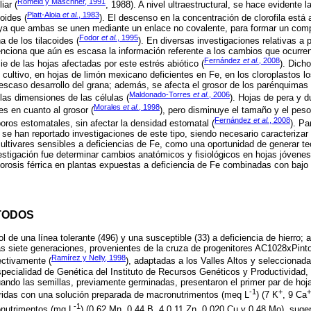
Römeld y Maschner, 1991
iar (
, 1988). A nivel ultraestructural, se hace evidente
Platt-Aloia
et al.
, 1983
oides (
). El descenso en la concentración de clorofila está
 ya que ambas se unen mediante un enlace no covalente, para formar un comp
Fodor
et al.
, 1995
 de los tilacoides (
). En diversas investigaciones relativas a 
nciona que aún es escasa la información referente a los cambios que ocurren 
Fernández
et al.
, 2008
ie de las hojas afectadas por este estrés abiótico (
). Dich
cultivo, en hojas de limón mexicano deficientes en Fe, en los cloroplastos lo
scaso desarrollo del grana; además, se afecta el grosor de los parénquimas
Maldonado-Torres
et al.
, 2006
as dimensiones de las células (
). Hojas de pera y d
Morales
et al.
, 1998
s en cuanto al grosor (
), pero disminuye el tamaño y el peso
Fernández
et al.
, 2008
oros estomatales, sin afectar la densidad estomatal (
). Pa
 se han reportado investigaciones de este tipo, siendo necesario caracterizar
ultivares sensibles a deficiencias de Fe, como una oportunidad de generar te
estigación fue determinar cambios anatómicos y fisiológicos en hojas jóvenes 
clorosis férrica en plantas expuestas a deficiencia de Fe combinadas con bajo
TODOS
ijol de una línea tolerante (496) y una susceptible (33) a deficiencia de hierro
s siete generaciones, provenientes de la cruza de progenitores AC1028xPinto
Ramírez y Nelly, 1998
ectivamente (
), adaptadas a los Valles Altos y seleccionada
specialidad de Genética del Instituto de Recursos Genéticos y Productividad, 
ndo las semillas, previamente germinadas, presentaron el primer par de hoja
-1
+
+
tridas con una solución preparada de macronutrimentos (meq L
) (7 K
, 9 Ca
-1
onutrimentos (mg L
) (0.62 Mn, 0.44 B, 4 0.11 Zn, 0.020 Cu y 0.48 Mo), suge