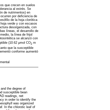
ivos que crecen en suelos
olerancia al estrés. Se
ón de nutrimentos) en
 ocurren por deficiencia de
sófilo de la hoja clorótica
 hoja verde y con escasos
ructura desorganizada, con
as líneas, el desarrollo de
edio, la línea de frijol
otosintética se alcanzó con
ptible (10.62 μmol CO
m
2
tanto que la susceptible
ncrementó conforme aumentó
imental
, and the degree of
and susceptible bean
AD readings, net
y in order to identify the
 mesophyll was organized
 In the chlorotic leaf of