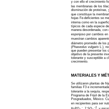
y con ello el crecimiento fol
las membranas de los tilac
disminución de proteínas,
que constituye la membrana
hojas Fe-deficientes se me
interna como en la superfic
típicos de cada especie de 
manera desordenada, con e
esponjoso por cambios en l
muestran cambios aparente
diámetro promedio de los p
(
Phaseolus vulgaris
L.), no
que pueden presentar los c
objetivo de la presente inv
tolerante y susceptible a 
crecimiento.
MATERIALES Y MÉ
Se utilizaron plantas de fr
familias F3 e incrementada
tolerante a la sequía, resp
Programa de Frijol de la E
Posgraduados, México. Cua
en recipientes para ser nu
-
-2
H
PO
, 7 SO
, y micr