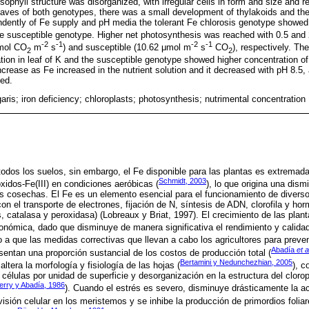
sophyll structure was disorganized, with irregular cells in form and size and
 leaves of both genotypes, there was a small development of thylakoids and th
endently of Fe supply and pH media the tolerant Fe chlorosis genotype showe
he susceptible genotype. Higher net photosynthesis was reached with 0.5 and
-2
-1
-2
-1
μmol CO
m
s
) and susceptible (10.62 μmol m
s
CO
), respectively. Th
2
2
tion in leaf of K and the susceptible genotype showed higher concentration o
crease as Fe increased in the nutrient solution and it decreased with pH 8.5
ed.
ris; iron deficiency; chloroplasts; photosynthesis; nutrimental concentration
 todos los suelos, sin embargo, el Fe disponible para las plantas es extremad
Schmidt, 2003
xidos-Fe(III) en condiciones aeróbicas (
), lo que origina una dismi
as cosechas. El Fe es un elemento esencial para el funcionamiento de diver
on el transporte de electrones, fijación de N, síntesis de ADN, clorofila y ho
 catalasa y peroxidasa) (Lobreaux y Briat, 1997). El crecimiento de las plant
onómica, dado que disminuye de manera significativa el rendimiento y calida
 a que las medidas correctivas que llevan a cabo los agricultores para preveni
Abadía
et a
esentan una proporción sustancial de los costos de producción total (
Bertamini y Nedunchezhian, 2005
altera la morfología y fisiología de las hojas (
), c
élulas por unidad de superficie y desorganización en la estructura del cloropl
erry y Abadía, 1986
). Cuando el estrés es severo, disminuye drásticamente la act
ivisión celular en los meristemos y se inhibe la producción de primordios folia