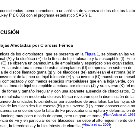
 consideradas fueron sometidos a un análisis de varianza de los efectos facto
key P £ 0.05) con el programa estadístico SAS 9.1.
SCUSIÓN
Hojas Afectadas por Clorosis Férrica
ónicas de los cloroplastos, que se presenta en la
Figura 1
, se observan las va
al (A) y la clorótica (E) de la línea de frijol tolerante y la susceptible (I). En 
so (C) se observa un parénquima de empalizada y esponjoso bien organizados
 En la estructura interna de estos cloroplastos (D) se aprecia un sistema de 
a de discos llamado grana (g) y los tilacoides (te) atraviesan el estroma (e) 
ransversal de la línea de frijol tolerante (F) y su inverso (G) muestran un mesó
compactado y con menos espacios intercelulares que en la hoja verde, con 
 la línea de frijol susceptible afectada por clorosis (J) y su inverso (K), el 
 de forma y tamaño irregular y con una aparente ausencia de cloroplastos. E
 remolacha con moderada clorosis férrica revelaron que la disminución de la 
úmero de unidades fotosintéticas por superficie de área foliar. En las hojas cl
rrollo de los tilacoides fue escaso (H) y su inverso (L) y como consecuencia 
carera se encontró que la falta de Fe provocaba una ruptura y deformación 
Platt-Aloia
et al.
, 198
ón laminar, muy poco o nada de grana, pero un gran estroma (
iencia de Fe y en particular de los tilacoides, se debe al alto requerimiento de 
Abadía
et al.
, 2004
as, la ferredoxina y la biosíntesis de clorofila (
).