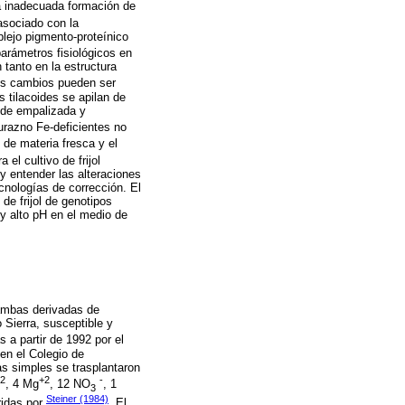
 la inadecuada formación de
 asociado con la
lejo pigmento-proteínico
parámetros fisiológicos en
tanto en la estructura
os cambios pueden ser
s tilacoides se apilan de
 de empalizada y
urazno Fe-deficientes no
 de materia fresca y el
ra el cultivo de frijol
 y entender las alteraciones
cnologías de corrección. El
de frijol de genotipos
 y alto pH en el medio de
; ambas derivadas de
 Sierra, susceptible y
s a partir de 1992 por el
en el Colegio de
s simples se trasplantaron
2
+2
-
, 4 Mg
, 12 NO
, 1
3
Steiner (1984)
ridas por
. El