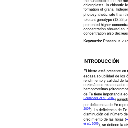
the susceptible line the me
chloroplasts. In chlorotic
formation of grana. Indep
photosynthetic rate than t
tolerant genotype (12.33 
presented higher concentra
concentration showed an in
concentration also decreas
Keywords:
Phaseolus vulga
INTRODUCCIÓN
El hierro está presente en
escasa solubilidad de los ó
rendimiento y calidad de l
enzimáticos relacionados c
hemoproteínas (citocromos,
de Fe tiene importancia ec
Fernández
et al.
, 2007
) aunado
por deficiencia de Fe repr
2007
). La deficiencia de Fe 
disminución del número de c
T
crecimiento de las hojas (
et al.
, 2006
), se detiene la d