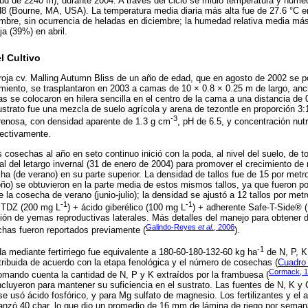
titud de 2240 m), durante 2004. A través del ciclo se midió temperatura y hume
H8 (Bourne, MA, USA). La temperatura media diaria más alta fue de 27.6 °C e
embre, sin ocurrencia de heladas en diciembre; la humedad relativa media más a
a (39%) en abril.
 Cultivo
oja cv. Malling Autumn Bliss de un año de edad, que en agosto de 2002 se po
miento, se trasplantaron en 2003 a camas de 10 × 0.8 × 0.25 m de largo, anc
s se colocaron en hilera sencilla en el centro de la cama a una distancia de 0
trato fue una mezcla de suelo agrícola y arena de tezontle en proporción 3:1 
-3
arenosa, con densidad aparente de 1.3 g cm
, pH de 6.5, y concentración nut
pectivamente.
cosechas al año en seto continuo inició con la poda, al nivel del suelo, de to
inal del letargo invernal (31 de enero de 2004) para promover el crecimiento de
ha (de verano) en su parte superior. La densidad de tallos fue de 15 por metr
oño) se obtuvieron en la parte media de estos mismos tallos, ya que fueron p
 cosecha de verano (junio-julio); la densidad se ajustó a 12 tallos por metro
-1
-1
, TDZ (200 mg L
) + ácido giberélico (100 mg L
) + adherente Safe-T-Side® 
ación de yemas reproductivas laterales. Más detalles del manejo para obtener
Galindo-Reyes
et al
., 2006
chas fueron reportados previamente (
).
-1
cada mediante fertirriego fue equivalente a 180-60-180-132-60 kg ha
de N, P, K
tribuida de acuerdo con la etapa fenológica y el número de cosechas (
Cuadro
Cormack, 
 tomando cuenta la cantidad de N, P y K extraídos por la frambuesa (
cluyeron para mantener su suficiencia en el sustrato. Las fuentes de N, K y C
 se usó ácido fosfórico, y para Mg sulfato de magnesio. Los fertilizantes y el
canzó 40 cbar, lo que dio un promedio de 16 mm de lámina de riego por seman