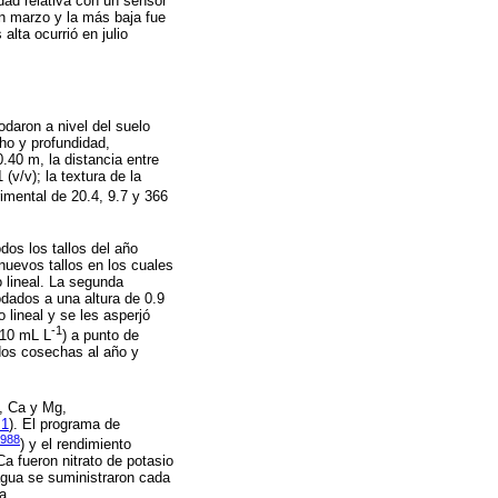
dad relativa con un sensor
n marzo y la más baja fue
lta ocurrió en julio
daron a nivel del suelo
ho y profundidad,
.40 m, la distancia entre
(v/v); la textura de la
rimental de 20.4, 9.7 y 366
dos los tallos del año
 nuevos tallos en los cuales
o lineal. La segunda
odados a una altura de 0.9
 lineal y se les asperjó
-1
(10 mL L
) a punto de
 dos cosechas al año y
, Ca y Mg,
 1
). El programa de
1988
) y el rendimiento
a fueron nitrato de potasio
 agua se suministraron cada
a.