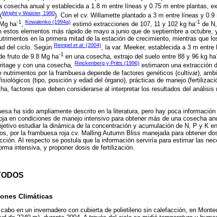
cosecha anual y establecida a 1.8 m entre líneas y 0.75 m entre plantas, ex
Wright y Waister, 1980
(
). Con el cv. Willamette plantado a 3 m entre líneas y 0.9
-1
Kowalenko (1994a)
-1
 Mg ha
,
estimó extracciones de 107, 11 y 102 kg ha
de N,
 estos elementos más rápido de mayo a junio que de septiembre a octubre, y 
trimentos en la primera mitad de la estación de crecimiento, mientras que los 
Rempel
et al
. (2004)
ad del ciclo. Según
, la var. Meeker, establecida a 3 m entre
-1
de fruto de 9.8 Mg ha
en una cosecha, extrajo del suelo entre 88 y 96 kg ha
Reickenberg y Pritts (1996)
eritage y con una cosecha,
estimaron una extracción 
 nutrimentos por la frambuesa depende de factores genéticos (cultivar), ambi
isiológicos (tipo, posición y edad del órgano), prácticas de manejo (fertilizaci
, factores que deben considerarse al interpretar los resultados del análisis 
uesa ha sido ampliamente descrito en la literatura, pero hay poca información 
roja en condiciones de manejo intensivo para obtener más de una cosecha anu
jetivo estudiar la dinámica de la concentración y acumulación de N, P y K e
utos, por la frambuesa roja cv. Malling Autumn Bliss manejada para obtener d
acción. Al respecto se postula que la información serviría para estimar las n
rma intensiva, y proponer dosis de fertilización.
TODOS
iones Climáticas
a cabo en un invernadero con cubierta de polietileno sin calefacción, en Monte