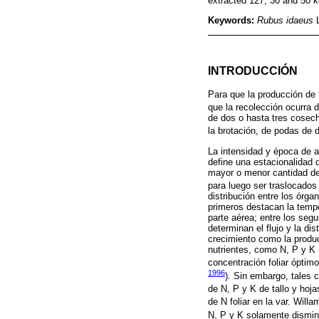
extracted 127, 30 and 50 k
Keywords:
Rubus idaeus
L
INTRODUCCIÓN
Para que la producción de 
que la recolección ocurra 
de dos o hasta tres cosech
la brotación, de podas de de
La intensidad y época de ab
define una estacionalidad 
mayor o menor cantidad de 
para luego ser traslocados 
distribución entre los órg
primeros destacan la tempe
parte aérea; entre los seg
determinan el flujo y la di
crecimiento como la produc
nutrientes, como N, P y K 
concentración foliar óptim
1996
). Sin embargo, tales 
de N, P y K de tallo y hoj
de N foliar en la var. Willa
N, P y K solamente disminu