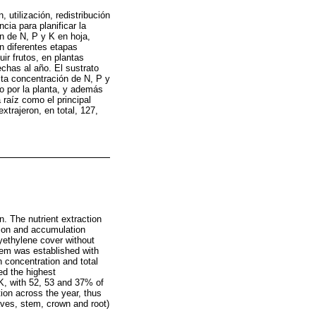
 utilización, redistribución
cia para planificar la
ón de N, P y K en hoja,
n diferentes etapas
uir frutos, en plantas
chas al año. El sustrato
lta concentración de N, P y
o por la planta, y además
raíz como el principal
xtrajeron, en total, 127,
n. The nutrient extraction
ation and accumulation
yethylene cover without
tem was established with
n concentration and total
ed the highest
K, with 52, 53 and 37% of
ion across the year, thus
eaves, stem, crown and root)