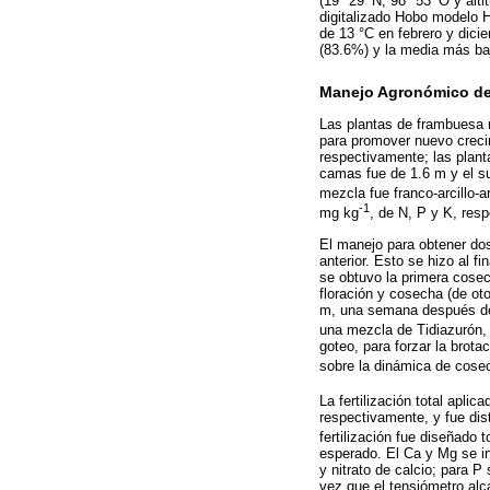
(19° 29’ N, 98° 53’ O y al
digitalizado Hobo modelo 
de 13 °C en febrero y dici
(83.6%) y la media más baj
Manejo Agronómico del
Las plantas de frambuesa r
para promover nuevo creci
respectivamente; las planta
camas fue de 1.6 m y el sus
mezcla fue franco-arcillo-
-1
mg kg
, de N, P y K, res
El manejo para obtener dos 
anterior. Esto se hizo al f
se obtuvo la primera cosec
floración y cosecha (de ot
m, una semana después de la
una mezcla de Tidiazurón
goteo, para forzar la brot
sobre la dinámica de cose
La fertilización total apli
respectivamente, y fue dis
fertilización fue diseñado
esperado. El Ca y Mg se in
y nitrato de calcio; para P
vez que el tensiómetro al