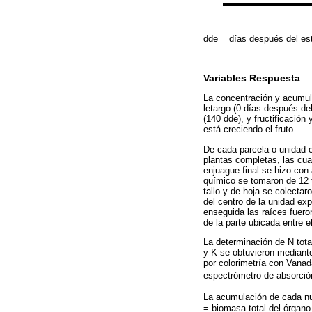
dde = días después del es
Variables Respuesta
La concentración y acumula
letargo (0 días después de
(140 dde), y fructificació
está creciendo el fruto.
De cada parcela o unidad e
plantas completas, las cual
enjuague final se hizo con
químico se tomaron de 12 t
tallo y de hoja se colectar
del centro de la unidad ex
enseguida las raíces fuero
de la parte ubicada entre el 
La determinación de N tota
y K se obtuvieron mediante
por colorimetría con Vanada
espectrómetro de absorció
La acumulación de cada nu
= biomasa total del órgano