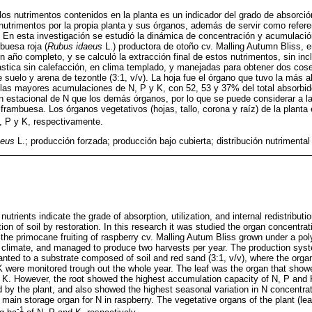
los nutrimentos contenidos en la planta es un indicador del grado de absorción,
nutrimentos por la propia planta y sus órganos, además de servir como referen
ón. En esta investigación se estudió la dinámica de concentración y acumulaci
mbuesa roja (
Rubus idaeus
L.) productora de otoño cv. Malling Autumn Bliss, e
un año completo, y se calculó la extracción final de estos nutrimentos, sin incl
lástica sin calefacción, en clima templado, y manejadas para obtener dos cose
 suelo y arena de tezontle (3:1, v/v). La hoja fue el órgano que tuvo la más a
 las mayores acumulaciones de N, P y K, con 52, 53 y 37% del total absorbid
n estacional de N que los demás órganos, por lo que se puede considerar a la 
rambuesa. Los órganos vegetativos (hojas, tallo, corona y raíz) de la planta e
 P y K, respectivamente.
aeus
L.; producción forzada; producción bajo cubierta; distribución nutrimental
trients indicate the grade of absorption, utilization, and internal redistributio
zation of soil by restoration. In this research it was studied the organ concentr
the primocane fruiting of raspberry cv. Malling Autum Bliss grown under a pol
e climate, and managed to produce two harvests per year. The production sys
anted to a substrate composed of soil and red sand (3:1, v/v), where the orga
 were monitored trough out the whole year. The leaf was the organ that show
 K. However, the root showed the highest accumulation capacity of N, P and 
d by the plant, and also showed the highest seasonal variation in N concentrat
e main storage organ for N in raspberry. The vegetative organs of the plant (l
-1