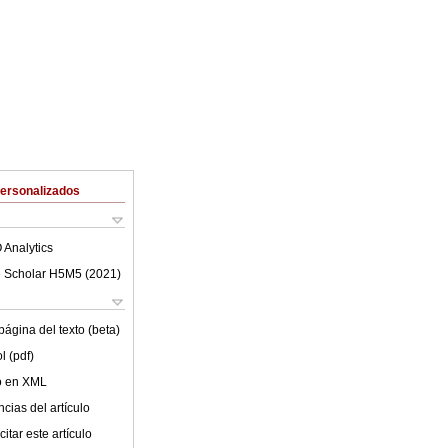
Personalizados
 Analytics
 Scholar H5M5 (
2021
)
ágina del texto (beta)
l (pdf)
lo en XML
cias del artículo
itar este artículo