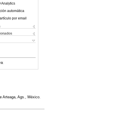
 Analytics
ción automática
artículo por email
s
cionados
nk
 Arteaga, Ags., México.