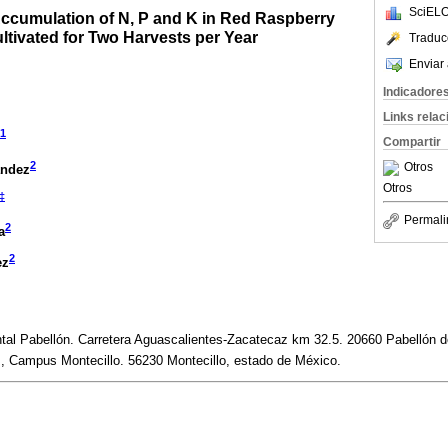
SciELO
ccumulation of N, P and K in Red Raspberry
ultivated for Two Harvests per Year
Traduc
Enviar 
Indicadore
Links rela
1
Compartir
2
Otros
ández
Otros
‡
Permali
2
a
2
ez
l Pabellón. Carretera Aguascalientes-Zacatecaz km 32.5. 20660 Pabellón de
, Campus Montecillo. 56230 Montecillo, estado de México.