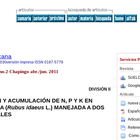
icana
Servicios 
8030
versión impresa
ISSN
0187-5779
Revista
no.2 Chapingo abr./jun. 2011
SciELO
Google
DIVISIÓN II
Articulo
Y ACUMULACIÓN DE N, P Y K EN
nueva p
A (
Rubus idaeus
L.) MANEJADA A DOS
Españo
ALES
Artícu
Referen
Como c