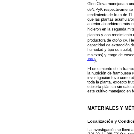
Glen Clova manejada a una 
deN,PyK respectivamente 
rendimiento de fruto de 11
que las plantas acumularon
anterior absorbieron más nu
hicieron en la segunda mit
plantas y con rendimiento 
productora de otoño cv. H
capacidad de extracción de
humedad y tipo de suelo), f
malezas) y carga de cosecha
1980
).
El crecimiento de la framb
la nutrición de frambuesa 
investigación tuvo como ob
toda la planta, excepto fr
cubierta plástica sin calef
este cultivo manejado en fo
MATERIALES Y MÉ
Localización y Condic
La investigación se llevó 