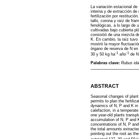
La variación estacional de 
interna y de extracción de 
fertilización por restituci
tallo, corona y raíz de fra
fenológicas, a lo largo de 
cultivadas bajo cubierta p
consistió de una mezcla de
K. En cambio, la raíz tuvo
mostró la mayor fluctuació
órgano de reserva de N en f
-1
-1
30 y 50 kg ha
año
de N,
Palabras clave:
Rubus id
ABSTRACT
Seasonal changes of plant nu
permits to plan the fertili
dynamics of N, P and K in 
calefaction, in a temperat
one year-old plants transpl
accumulation of N, P and K
concentrations of N, P and
the total amounts extracte
pointing out the root as th