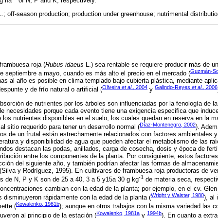
g ha
of N, P and K, respectively.
.; off-season production; production under greenhouse; nutrimental distributi
frambuesa roja (
Rubus idaeus
L.) sea rentable se requiere producir más de u
Guzmán-So
de septiembre a mayo, cuando es más alto el precio en el mercado (
as al año es posible en clima templado bajo cubierta plástica, mediante apli
Oliveira
et al
., 2004
Galindo-Reyes
et al
., 2006
spunte y de frío natural o artificial (
y
sorción de nutrientes por los árboles son influenciadas por la fenología de la 
de necesidades porque cada evento tiene una exigencia especifica que induce
los nutrientes disponibles en el suelo, los cuales quedan en reserva en la m
Díaz-Montenegro, 2002
al sitio requerido para tener un desarrollo normal (
). Ademá
anos de un frutal están estrechamente relacionados con factores ambientales y
ratura y disponibilidad de agua que pueden afectar el metabolismo de las raí
undos destacan las podas, anillados, carga de cosecha, dosis y época de ferti
stribución entre los componentes de la planta. Por consiguiente, estos factores
ción del siguiente año, y también podrían afectar las formas de almacenamie
(Silva y Rodríguez, 1995). En cultivares de frambuesa roja productoras de ver
-1
os de N, P y K son de 25 a 40, 3 a 5 y15a 30 g kg
de materia seca, respect
concentraciones cambian con la edad de la planta; por ejemplo, en el cv. Gle
Wright y Waister, 1980
as disminuyeron rápidamente con la edad de la planta (
), al
Kowalenko, 1981b
mette (
); aunque en otros trabajos con la misma variedad las c
Kowalenko, 1981a
1994b
yeron al principio de la estación (
y
). En cuanto a extra