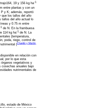
-1
trajo164, 19 y 156 kg ha
 m entre plantas y con un
 P y K; además, reportó
que los tallos del año
tallos del año actual lo
 líneas y 0.75 m entre
-1
de N. En la frambuesa
-1
de 114 kg ha
de N. La
entales (temperatura,
ón, poda, riego, control de
Chaplin y Martin,
nutrimental (
disponible en relación con
al, por lo que esta
n órganos vegetativos y
os cosechas anuales bajo
ecesidades nutrimentales de
cillo, estado de México