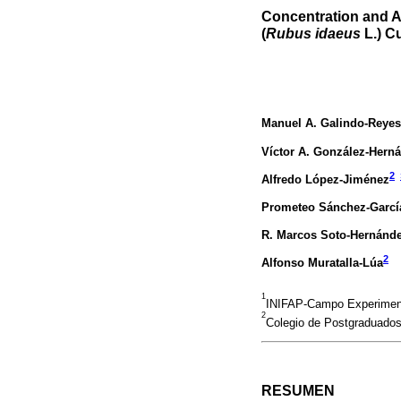
Concentration and A
(
Rubus idaeus
L.) C
Manuel A. Galindo-Reyes
Víctor A. González-Hern
2
Alfredo López-Jiménez
Prometeo Sánchez-Garcí
R. Marcos Soto-Hernánd
2
Alfonso Muratalla-Lúa
1
INIFAP-Campo Experimenta
2
Colegio de Postgraduados
RESUMEN