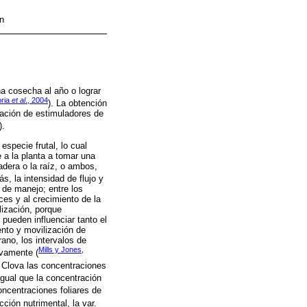
on
na cosecha al año o lograr
ria
et al
., 2004
). La obtención
cación de estimuladores de
).
especie frutal, lo cual
 a la planta a tomar una
adera o la raíz, o ambos,
s, la intensidad de flujo y
 de manejo; entre los
ces y al crecimiento de la
lización, porque
 pueden influenciar tanto el
nto y movilización de
ano, los intervalos de
Mills y Jones,
ivamente (
n Clova las concentraciones
 igual que la concentración
oncentraciones foliares de
cción nutrimental, la var.