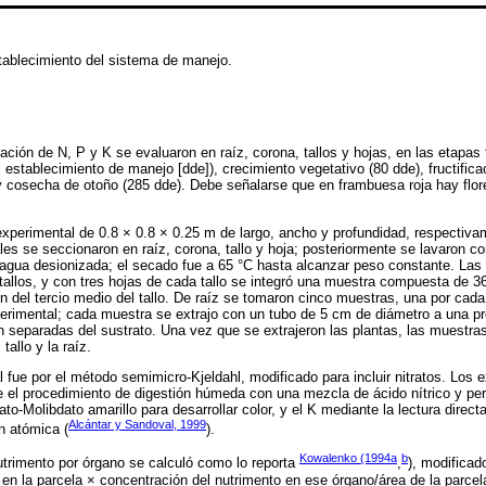
tablecimiento del sistema de manejo.
ción de N, P y K se evaluaron en raíz, corona, tallos y hojas, en las etapas 
l establecimiento de manejo [dde]), crecimiento vegetativo (80 dde), fructifi
n y cosecha de otoño (285 dde). Debe señalarse que en frambuesa roja hay flo
xperimental de 0.8 × 0.8 × 0.25 m de largo, ancho y profundidad, respectiva
es se seccionaron en raíz, corona, tallo y hoja; posteriormente se lavaron con
 agua desionizada; el secado fue a 65 °C hasta alcanzar peso constante. Las 
allos, y con tres hojas de cada tallo se integró una muestra compuesta de 3
on del tercio medio del tallo. De raíz se tomaron cinco muestras, una por cad
perimental; cada muestra se extrajo con un tubo de 5 cm de diámetro a una p
n separadas del sustrato. Una vez que se extrajeron las plantas, las muestra
tallo y la raíz.
l fue por el método semimicro-Kjeldahl, modificado para incluir nitratos. Los 
 el procedimiento de digestión húmeda con una mezcla de ácido nítrico y perc
to-Molibdato amarillo para desarrollar color, y el K mediante la lectura direct
Alcántar y Sandoval, 1999
n atómica (
).
Kowalenko (1994a
b
trimento por órgano se calculó como lo reporta
,
), modifica
 en la parcela × concentración del nutrimento en ese órgano/área de la parce