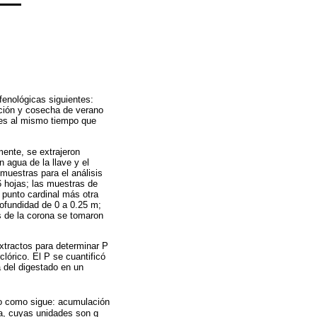
fenológicas siguientes:
cación y cosecha de verano
res al mismo tiempo que
mente, se extrajeron
 agua de la llave y el
muestras para el análisis
6 hojas; las muestras de
a punto cardinal más otra
rofundidad de 0 a 0.25 m;
s de la corona se tomaron
extractos para determinar P
lórico. El P se cuantificó
a del digestado en un
do como sigue: acumulación
la, cuyas unidades son g