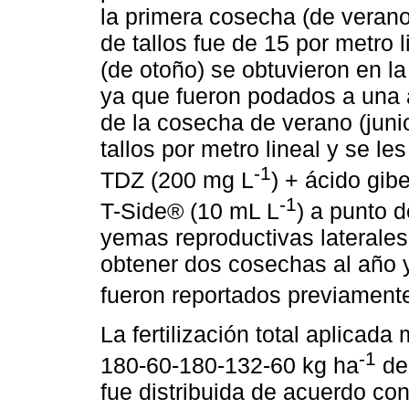
la primera cosecha (de verano
de tallos fue de 15 por metro 
(de otoño) se obtuvieron en l
ya que fueron podados a una 
de la cosecha de verano (junio
tallos por metro lineal y se l
-1
TDZ (200 mg L
) + ácido gib
-1
T-Side® (10 mL L
) a punto d
yemas reproductivas laterales
obtener dos cosechas al año 
fueron reportados previamente
La fertilización total aplicada
-1
180-60-180-132-60 kg ha
de 
fue distribuida de acuerdo co