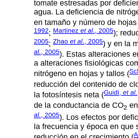
tomate estresadas por deficien
agua. La deficiencia de nitr
en tamaño y número de hojas 
1992
Martinez
et al.
, 2005
;
); redu
2005
Zhao
et al.
, 2005
;
) y en la 
al.
, 2005
). Estas alteraciones 
a alteraciones fisiológicas c
Sc
nitrógeno en hojas y tallos (
reducción del contenido de clor
Guidi,
et al.
la fotosíntesis neta (
de la conductancia de CO
en 
2
al.
, 2005
). Los efectos por def
la frecuencia y época en que 
A
reducción en el crecimiento (