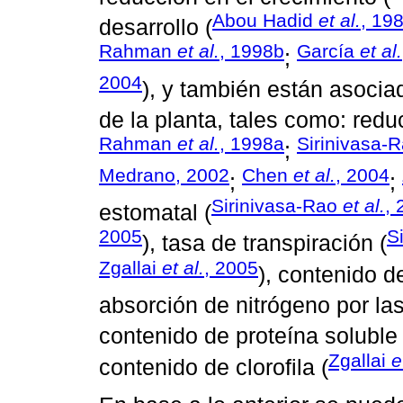
Abou Hadid
et al.
, 19
desarrollo (
Rahman
et al.
, 1998b
García
et al.
;
2004
), y también están asociad
de la planta, tales como: reduc
Rahman
et al.
, 1998a
Sirinivasa-
;
Medrano, 2002
Chen
et al.
, 2004
;
;
Sirinivasa-Rao
et al.
, 
estomatal (
2005
S
), tasa de transpiración (
Zgallai
et al.
, 2005
), contenido d
absorción de nitrógeno por las
contenido de proteína soluble 
Zgallai
e
contenido de clorofila (