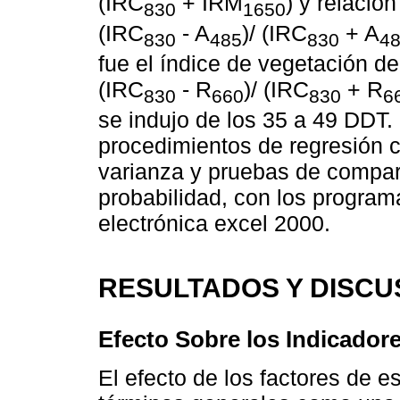
(IRC
+ IRM
) y relació
830
1650
(IRC
- A
)/ (IRC
+ A
830
485
830
4
fue el índice de vegetación d
(IRC
- R
)/ (IRC
+ R
830
660
830
6
se indujo de los 35 a 49 DDT.
procedimientos de regresión 
varianza y pruebas de compar
probabilidad, con los program
electrónica excel 2000.
RESULTADOS Y DISCU
Efecto Sobre los Indicadore
El efecto de los factores de e