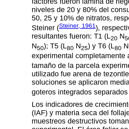
factores fueron lámina de rieg
niveles de 20 y 80% del con
50, 25 y 10% de nitratos, resp
Steiner, 1961
Steiner (
), respect
resultantes fueron: T1 (L
N
20
5
N
); T5 (L
N
) y T6 (L
N
50
80
25
80
experimental completamente al
tamaño de la parcela experime
utilizado fue arena de tezont
soluciones se aplicaron media
goteros integrados separados
Los indicadores de crecimiento
(IAF) y materia seca del folla
muestreos destructivos toman