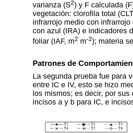
2
varianza (S
) y F calculada (F
vegetación: clorofila total (CL
infrarrojo medio con infrarroj
con azul (IRA) e indicadores d
2
-2
foliar (IAF, m
m
); materia s
Patrones de Comportamient
La segunda prueba fue para ve
entre IC e IV, esto se hizo me
los mismos; es decir, por sus
incisos a y b para IC, e incisos