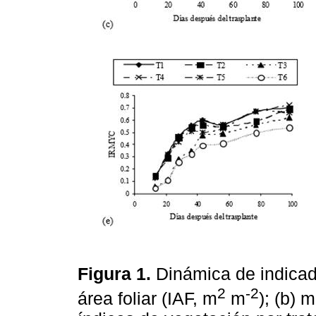
Figura 1.
Dinámica de indicado
2
-2
área foliar (IAF, m
m
); (b) 