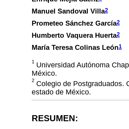
2
Manuel Sandoval Villa
2
Prometeo Sánchez García
2
Humberto Vaquera Huerta
1
María Teresa Colinas León
1
Universidad Autónoma Chapi
México.
2
Colegio de Postgraduados. C
estado de México.
RESUMEN: