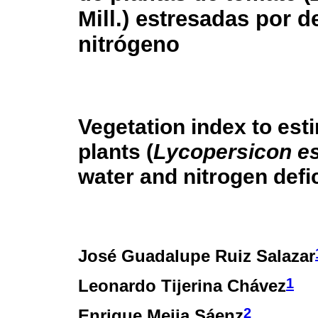
Mill.) estresadas por d
nitrógeno
Vegetation index to est
plants (
Lycopersicon e
water and nitrogen defi
José Guadalupe Ruiz Salazar
1
Leonardo Tijerina Chávez
2
Enrique Mejia Sáenz