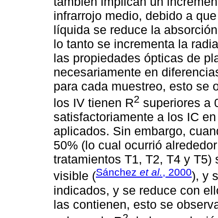
también implican un increment
infrarrojo medio, debido a qu
líquida se reduce la absorción
lo tanto se incrementa la radi
las propiedades ópticas de pl
necesariamente en diferencias
para cada muestreo, esto se 
2
los IV tienen R
superiores a 0
satisfactoriamente a los IC en
aplicados. Sin embargo, cuand
50% (lo cual ocurrió alrededor
tratamientos T1, T2, T4 y T5)
Sánchez
et al.
, 2000
visible (
), y
indicados, y se reduce con ell
las contienen, esto se observ
2