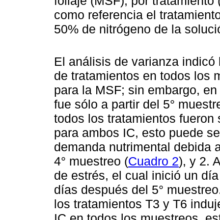
follaje (MSF), por tratamient
como referencia el tratamien
50% de nitrógeno de la solució
El análisis de varianza indicó 
de tratamientos en todos los 
para la MSF; sin embargo, en
fue sólo a partir del 5° muest
todos los tratamientos fueron 
para ambos IC, esto puede ser
demanda nutrimental debida al 
4° muestreo (
Cuadro 2
), y 2.
de estrés, el cual inició un dí
días después del 5° muestreo
los tratamientos T3 y T6 induj
IC en todos los muestreos, e