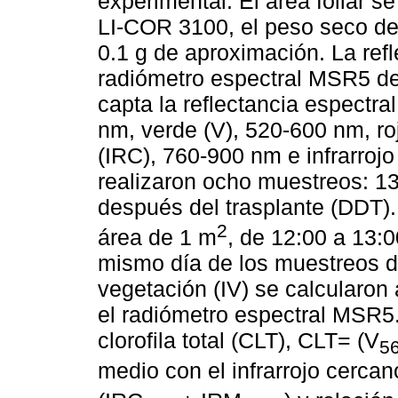
experimental. El área foliar se
LI-COR 3100, el peso seco d
0.1 g de aproximación. La refl
radiómetro espectral MSR5 
capta la reflectancia espectra
nm, verde (V), 520-600 nm, ro
(IRC), 760-900 nm e infrarro
realizaron ocho muestreos: 13,
después del trasplante (DDT)
2
área de 1 m
, de 12:00 a 13:0
mismo día de los muestreos de
vegetación (IV) se calcularon 
el radiómetro espectral MSR5.
clorofila total (CLT), CLT= (V
5
medio con el infrarrojo cerc