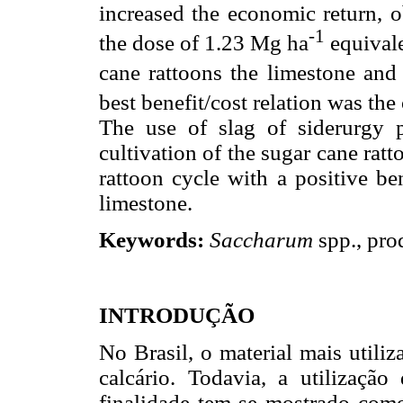
increased the economic return, ob
-1
the dose of 1.23 Mg ha
equival
cane rattoons the limestone and 
best benefit/cost relation was th
The use of slag of siderurgy 
cultivation of the sugar cane rat
rattoon cycle with a positive be
limestone.
Keywords:
Saccharum
spp., prod
INTRODUÇÃO
No Brasil, o material mais utili
calcário. Todavia, a utilizaçã
finalidade tem-se mostrado como