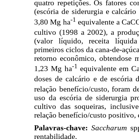
quatro repetições. Os fatores co
(escória de siderurgia e calcário
-1
3,80 Mg ha
equivalente a CaC
cultivo (1998 a 2002), a produ
(valor líquido, receita líquid
primeiros ciclos da cana-de-açúca
retorno econômico, obtendose ma
-1
1,23 Mg ha
equivalente em 
doses de calcário e de escória 
relação benefício/custo, foram 
uso da escória de siderurgia p
cultivo das soqueiras, inclusi
relação benefício/custo positivo,
Palavras-chave:
Saccharum
spp
rentabilidade.