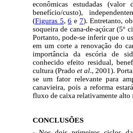
econômicas estudadas (valor d
benefício/custo), independen
(
Figuras 5
,
6
e
7
). Entretanto, 
soqueira de cana-de-açúcar (5º c
Portanto, pode-se inferir que o u
em um corte a renovação do can
importância da escória de sid
conhecido efeito residual, ben
cultura (Prado
et al
., 2001). Port
se um fator relevante para am
canavieira, pois a reforma esta
fluxo de caixa relativamente alto
CONCLUSÕES
- Nos dois primeiros ciclos da 