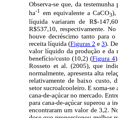
Observa-se que, da testemunha 
-1
ha
em equivalente a CaCO
),
3
líquida variaram de R$-147,6
R$537,10, respectivamente. No 
houve decréscimo tanto para o
receita líquida (
Figuras 2
e
3
). D
valor líquido da produção e da r
benefício/custo (10,2) (
Figura 4
)
Rosseto et al. (2005), que ind
normalmente, apresenta alta rela
relativamente de baixo custo, 
setor sucroalcooleiro. E soma-se a
cana-de-açúcar no mercado. Entre
para cana-de-açúcar superou a in
encontraram um valor de 3,2. N
dose que proporcionou melhor r