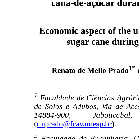
cana-de-açúcar duran
Economic aspect of the us
sugar cane during 
1*
Renato de Mello Prado
1
Faculdade de Ciências Agrári
de Solos e Adubos, Via de Ace
14884-900, Jaboticab
(
rmprado@fcav.unesp.br
).
2
Faculdade de Engenharia, UN