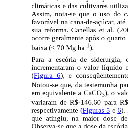
climáticas e das cultivares utiliz
Assim, nota-se que o uso do c
favorável na cana-de-açúcar, até 
sua reforma. Canellas et al. (2
ocorre geralmente após o quarto 
-1
baixa (< 70 Mg ha
).
Para a escória de siderurgia,
incrementaram o valor líquido 
(
Figura 6
), e conseqüentemente
Notou-se que, da testemunha pa
em equivalente a CaCO
), o val
3
variaram de R$-146,60 para R
respectivamente (
Figuras 5
e
6
).
que atingiu, na maior dose de
Observa-se que a dose da escóri