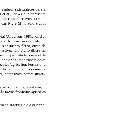
 resíduos siderúrgicos para a
et al., 1994), que apresenta
materiais corretivos no solo,
e Ca, Mg e Si no solo e com
ial (Anderson, 1991; Raid et
tura. A dimensão do retorno
 rendimento físico, custo de
retivo, têm efeito direto na
 menor quantidade possível de
, apesar da importância deste
nico/agricultor. Portanto, a
o físico do que propriamente
s, defensivos, combustíveis,
ráticas de calagem/adubação
de novas fronteiras agrícolas
a de siderurgia e o calcário,