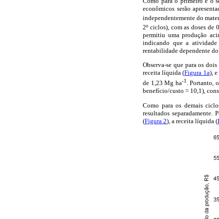
Como para o primeiro e o se
econômicos serão apresenta
independentemente do materi
2º ciclos), com as doses de 
permitiu uma produção acim
indicando que a atividade
rentabilidade dependente d
Observa-se que para os dois 
receita líquida (
Figura 1a
), 
-1
de 1,23 Mg ha
. Portanto,
benefício/custo = 10,1), cons
Como para os demais ciclos
resultados separadamente. P
(
Figura 2
), a receita líquida (