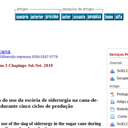
icana
Serviços P
030
versão impressa
ISSN
0187-5779
Journal
no.3 Chapingo Jul./Set. 2010
SciELO
Google
Artigo
Portug
do uso da escória de siderurgia na cana-de-
Artigo
durante cinco ciclos de produção
Referên
Como c
use of the slag of siderurgy in the sugar cane during
SciELO