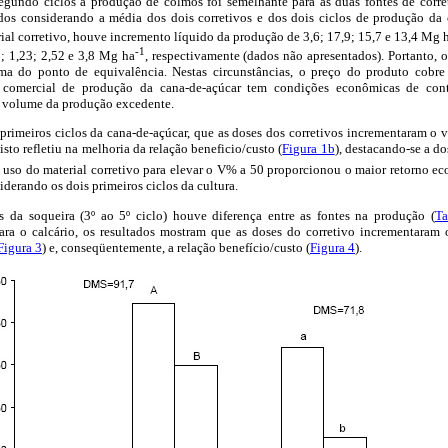
gundo ciclos a produção de colmos foi semelhante para as duas fontes de corret
dos considerando a média dos dois corretivos e dos dois ciclos de produção da 
al corretivo, houve incremento líquido da produção de 3,6; 17,9; 15,7 e 13,4 Mg 
-1
0; 1,23; 2,52 e 3,8 Mg ha
, respectivamente (dados não apresentados). Portanto, o
a do ponto de equivalência. Nestas circunstâncias, o preço do produto cobre
 comercial de produção da cana-de-açúcar tem condições econômicas de con
o volume da produção excedente.
primeiros ciclos da cana-de-açúcar, que as doses dos corretivos incrementaram o 
e isto refletiu na melhoria da relação beneficio/custo (
Figura 1b
), destacando-se a d
 o uso do material corretivo para elevar o V% a 50 proporcionou o maior retorno e
iderando os dois primeiros ciclos da cultura.
 da soqueira (3º ao 5º ciclo) houve diferença entre as fontes na produção (
Ta
ara o calcário, os resultados mostram que as doses do corretivo incrementaram
Figura 3
) e, conseqüentemente, a relação benefício/custo (
Figura 4
).