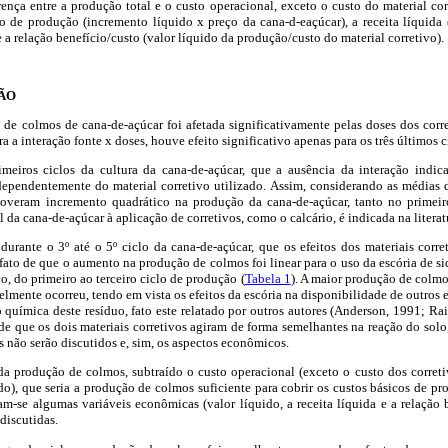
erença entre a produção total e o custo operacional, exceto o custo do material corr
do de produção (incremento líquido x preço da cana-d-eaçúcar), a receita líquida 
e a relação benefício/custo (valor líquido da produção/custo do material corretivo).
SÃO
de colmos de cana-de-açúcar foi afetada significativamente pelas doses dos corre
ara a interação fonte x doses, houve efeito significativo apenas para os três últimos 
imeiros ciclos da cultura da cana-de-açúcar, que a ausência da interação indic
ependentemente do material corretivo utilizado. Assim, considerando as médias do
overam incremento quadrático na produção da cana-de-açúcar, tanto no primeir
 da cana-de-açúcar à aplicação de corretivos, como o calcário, é indicada na literat
durante o 3º até o 5º ciclo da cana-de-açúcar, que os efeitos dos materiais corr
o fato de que o aumento na produção de colmos foi linear para o uso da escória de s
ico, do primeiro ao terceiro ciclo de produção (
Tabela 1
). A maior produção de colmo
velmente ocorreu, tendo em vista os efeitos da escória na disponibilidade de outros 
o química deste resíduo, fato este relatado por outros autores (Anderson, 1991; Raid
 de que os dois materiais corretivos agiram de forma semelhantes na reação do solo,
os não serão discutidos e, sim, os aspectos econômicos.
 produção de colmos, subtraído o custo operacional (exceto o custo dos correti
o), que seria a produção de colmos suficiente para cobrir os custos básicos de pro
am-se algumas variáveis econômicas (valor líquido, a receita líquida e a relação 
 discutidas.