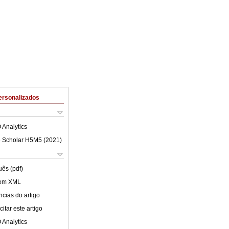
ersonalizados
 Analytics
 Scholar H5M5 (
2021
)
uês (pdf)
 em XML
cias do artigo
itar este artigo
 Analytics