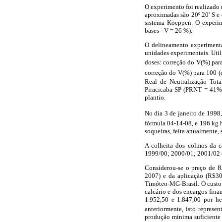
O experimento foi realizado 
aproximadas são 20º 20' S e
sistema Köeppen. O exper
bases - V = 26 %).
O delineamento experimental
unidades experimentais. Utili
doses: correção do V(%) par
correção do V(%) para 100 (
Real de Neutralização Tota
Piracicaba-SP (PRNT = 41%)
plantio.
No dia 3 de janeiro de 1998,
fórmula 04-14-08, e 196 kg 
soqueiras, feita anualmente,
A colheita dos colmos da ca
1999/00; 2000/01; 2001/02 e
Considerou-se o preço de R$
2007) e da aplicação (R$30,
Timóteo-MG-Brasil. O custo 
calcário e dos encargos fina
1.952,50 e 1.847,00 por he
anteriormente, isto represe
produção mínima suficiente 