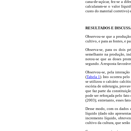
cana-de-açúcar, fez-se a dif
calcularam-se o valor líqui
custo do material corretivo) 
RESULTADOS E DISCUS
Observou-se que a produção 
cultivo, e para as fontes, e p
Observa-se, para os dois pr
semelhante na produção, ind
notou-se que as doses prom
segundo. A resposta favorável
Observou-se, pela interação 
(
Tabela 1
). Isto ocorreu pel
se utilizou o calcário calcít
escória de siderurgia, prova
que faz parte da constituiçã
pode ser reforçada pelo fato
(2003); entretanto, esses fat
Desse modo, com os dados da
líquido (dado não apresentad
incremento líquido, obtever
cultivo da cultura, que serão