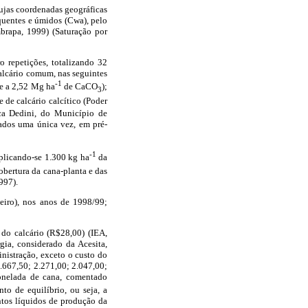
cujas coordenadas geográficas
quentes e úmidos (Cwa), pelo
apa, 1999) (Saturação por
o repetições, totalizando 32
 calcário comum, nas seguintes
-1
te a 2,52 Mg ha
de CaCO
);
3
 de calcário calcítico (Poder
ica Dedini, do Município de
ados uma única vez, em pré-
-1
aplicando-se 1.300 kg ha
da
obertura da cana-planta e das
997).
neiro), nos anos de 1998/99;
 do calcário (R$28,00) (IEA,
gia, considerado da Acesita,
nistração, exceto o custo do
3.667,50; 2.271,00; 2.047,00;
tonelada de cana, comentado
to de equilíbrio, ou seja, a
ntos líquidos de produção da