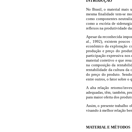
INTRODUÇÃO
No Brasil, o material mais u
mesma finalidade tem-se mos
como componentes neutralizan
como a escória de siderurg
reflexos na produtividade das
Apesar da reconhecida impor
al., 1992), existem poucos
econômico da exploração com
produção e preço do produto
participação expressiva nos 
material corretivo e que res
na composição da rentabilid
rentabilidade da cultura da
do preço do produto. Sendo 
entre outros, o fator sobre o 
A alta relação retorno/inv
adequadas, têm, também, prof
para maior oferta dos produt
Assim, o presente trabalho o
visando à melhor relação ben
MATERIAL E MÉTODOS