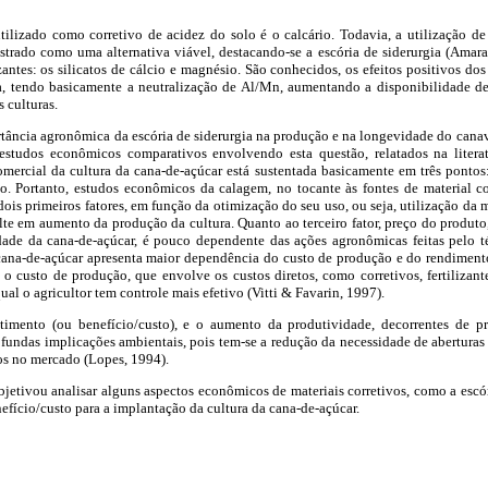
tilizado como corretivo de acidez do solo é o calcário. Todavia, a utilização de
trado como uma alternativa viável, destacando-se a escória de siderurgia (Amaral 
tes: os silicatos de cálcio e magnésio. São conhecidos, os efeitos positivos dos 
ia, tendo basicamente a neutralização de Al/Mn, aumentando a disponibilidade d
 culturas.
tância agronômica da escória de siderurgia na produção e na longevidade do canav
 estudos econômicos comparativos envolvendo esta questão, relatados na litera
ercial da cultura da cana-de-açúcar está sustentada basicamente em três pontos:
. Portanto, estudos econômicos da calagem, no tocante às fontes de material cor
dois primeiros fatores, em função da otimização do seu uso, ou seja, utilização da
ulte em aumento da produção da cultura. Quanto ao terceiro fator, preço do produto
ade da cana-de-açúcar, é pouco dependente das ações agronômicas feitas pelo téc
 cana-de-açúcar apresenta maior dependência do custo de produção e do rendiment
o custo de produção, que envolve os custos diretos, como corretivos, fertilizante
qual o agricultor tem controle mais efetivo (Vitti & Favarin, 1997).
estimento (ou benefício/custo), e o aumento da produtividade, decorrentes de p
undas implicações ambientais, pois tem-se a redução da necessidade de aberturas 
os no mercado (Lopes, 1994).
bjetivou analisar alguns aspectos econômicos de materiais corretivos, como a escóri
efício/custo para a implantação da cultura da cana-de-açúcar.