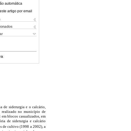
ão automática
este artigo por email
s
cionados
ar
nk
a de siderurgia e o calcário,
i realizado no município de
l em blocos casualizados, em
ria de siderurgia e calcário
os de cultivo (1998 a 2002), a