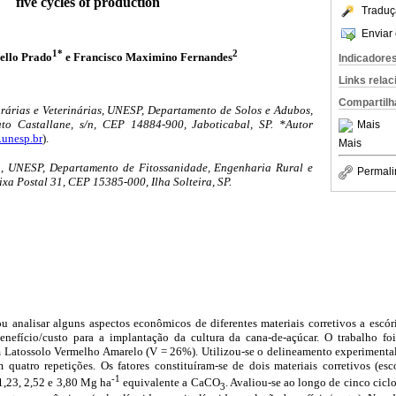
five cycles of production
Traduç
Enviar 
1*
2
ello Prado
e Francisco Maximino Fernandes
Indicadore
Links rela
Compartilh
árias e Veterinárias, UNESP, Departamento de Solos e Adubos,
o Castallane, s/n, CEP 14884-900, Jaboticabal, SP. *Autor
Mais
unesp.br
).
Mais
 UNESP, Departamento de Fitossanidade, Engenharia Rural e
Permali
xa Postal 31, CEP 15385-000, Ilha Solteira, SP.
u analisar alguns aspectos econômicos de diferentes materiais corretivos a escóri
enefício/custo para a implantação da cultura da cana-de-açúcar. O trabalho fo
um Latossolo Vermelho Amarelo (V = 26%). Utilizou-se o delineamento experimenta
 quatro repetições. Os fatores constituíram-se de dois materiais corretivos (escó
-1
 1,23, 2,52 e 3,80 Mg ha
equivalente a CaCO
. Avaliou-se ao longo de cinco cicl
3