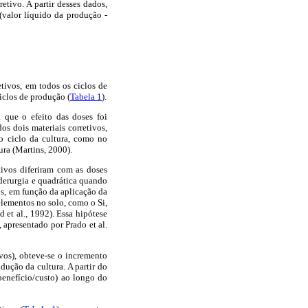
etivo. A partir desses dados,
(valor líquido da produção -
tivos, em todos os ciclos de
ciclos de produção (
Tabela 1
).
a que o efeito das doses foi
s dois materiais corretivos,
o ciclo da cultura, como no
ura (Martins, 2000).
etivos diferiram com as doses
iderurgia e quadrática quando
s, em função da aplicação da
elementos no solo, como o Si,
 et al., 1992). Essa hipótese
 apresentado por Prado et al.
vos), obteve-se o incremento
dução da cultura. A partir do
benefício/custo) ao longo do