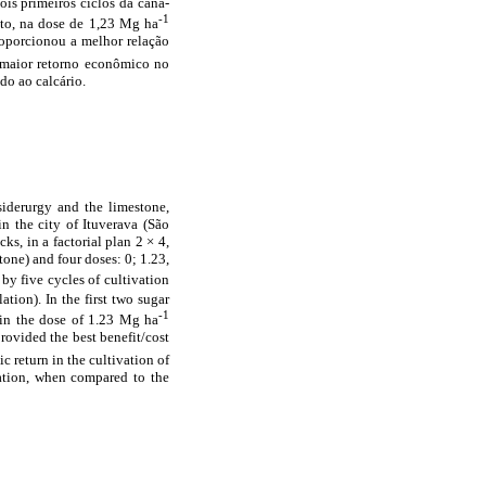
ois primeiros ciclos da cana-
-1
sto, na dose de 1,23 Mg ha
proporcionou a melhor relação
u maior retorno econômico no
do ao calcário.
siderurgy and the limestone,
in the city of Ituverava (São
s, in a factorial plan 2 × 4,
tone) and four doses: 0; 1.23,
by five cycles of cultivation
tion). In the first two sugar
-1
, in the dose of 1.23 Mg ha
provided the best benefit/cost
c return in the cultivation of
lation, when compared to the