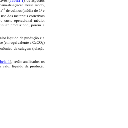
ivos (
Tabela 1
), os aspectos
cana-de-açúcar. Desse modo,
-1
ha
de colmos (média do 1º e
 uso dos materiais corretivos
 o custo operacional médio,
tinuar produzindo, porém a
valor líquido da produção e a
ose (em equivalente a CaCO
)
3
conômico da calagem (relação
bela 1
), serão analisados os
 o valor líquido da produção