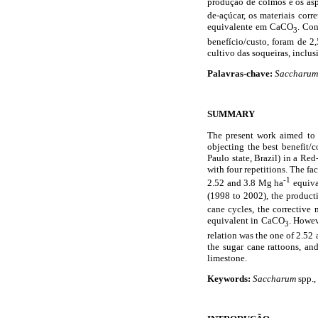
produção de colmos e os aspe
de-açúcar, os materiais cor
equivalente em CaCO
. Con
3
benefício/custo, foram de 2
cultivo das soqueiras, inclu
Palavras-chave:
Saccharum
SUMMARY
The present work aimed to a
objecting the best benefit/c
Paulo state, Brazil) in a Re
with four repetitions. The fa
-1
2.52 and 3.8 Mg ha
equiva
(1998 to 2002), the producti
cane cycles, the corrective 
equivalent in CaCO
. Howev
3
relation was the one of 2.52
the sugar cane rattoons, an
limestone.
Keywords:
Saccharum
spp., 