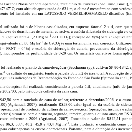
na Fazenda Nossa Senhora Aparecida, município de Ituverava (São Paulo, Brasil), 
 47º 47' O, com altitude aproximada de 631 m, o clima é mesotérmico com verões 
imento foi instalado em um LATOSSOLO VERMELHOAMARELO distrófico (Embr
 utilizado foi o de blocos casualizados, em esquema fatorial 2 x 4, com quatr
zou-se de duas fontes de material corretivo, a escória silicatada de siderurgia e o
-1
a 50 (equivalente a 1,23 Mg ha
de CaCO
); correção do V(%) para 75 (equivalen
3
-1
equivalente a 3,80 Mg ha
de CaCO
) e uma testemunha, sem correção. Utilizou-se
3
l – PRNT = 64%) e escória de siderurgia de aciaria, proveniente da siderúrg
, incorporados na profundidade de 0-20 cm. Os materiais corretivos foram aplic
 foi realizado o plantio da cana-de-açúcar (Saccharum spp), cultivar SP 80-1842, 
-1
ha
de sulfato de magnésio, tendo a parcela 58,5 m2 de área total. A adubação de c
 seguiu as indicações de Recomendação do Estado de São Paulo (Spironello et al., 1
na-de-açúcar foi realizada considerando a parcela útil, anualmente (mês de ja
 2002/03, pelo método de colheita da cana crua.
42,50 para a tonelada de cana-de-açúcar, referente a dezembro/2006, e o custo
00) (Agrianual, 2007), totalizando R$58,00,valor igual ao da escória de siderur
operacional de produção da cultura da cana-de-açúcar (operações, insumos e admi
nceiros) situou-se para o primeiro, segundo, terceiro, quarto e quinto anos, em R$ 
ctare, referente a 2006 (Agrianual, 2007). Tomando o valor de R$42,51 por 
-1
ntou 86,3; 53,4; 48,2; 45,9 e 43,4 Mg ha
. Esta produção é conhecida como pon
para cobrir apenas os custos operacionais. Portanto, para a obtenção dos increme