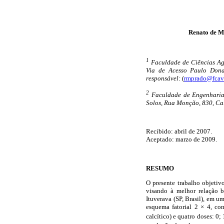
Renato de M
1
Faculdade de Ciências Agr
Via de Acesso Paulo Donat
responsável:
(
rmprado@fcav.
2
Faculdade de Engenharia,
Solos, Rua Monção, 830, Cai
Recibido: abril de 2007.
Aceptado: marzo de 2009.
RESUMO
O presente trabalho objetivo
visando à melhor relação b
Ituverava (SP, Brasil), em 
esquema fatorial 2 × 4, com
calcítico) e quatro doses: 0;