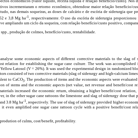
ctos econômicos (valor líquido, receita líquida e relação benefício/custo). Nos d
retivos incrementaram o retorno econômico, obtendose maior relação beneficio/cu
tudo, nas demais soqueiras, as doses de calcário e de escória de siderurgia que 
-1
,52 e 3,8 Mg ha
, respectivamente. O uso da escória de siderurgia proporciono
sive ampliando um ciclo da soqueira, com relação benefício/custo positivo, compara
spp., produção de colmos, benefício/custo, rentabilidade.
nalyse some economic aspects of different corrective materials to the slag of 
ost relation for establishing the sugar cane culture. The work was accomplished 
d-Yellow Latosol (V = 26%). It was used the experimental design in randomized block
ctors consisted of two corrective materials (slag of siderurgy and high-calcium limes
lent to CaCO
. The production of items and the economic aspects were evaluated 
3
on of stems and the economic aspects (net value, net revenue and benefit/cost rela
materials increased the economic return, obtaining a higher benefit/cost relation
er, in the other sugar cane rattoons the limestone and slag of siderurgy dose that 
-1
 and 3.8 Mg ha
, respectively. The use of slag of siderurgy provided higher economi
d it even amplified one sugar cane rattoon cycle with a positive benefit/cost re
prodution of culms, cost/benefit, profitability.