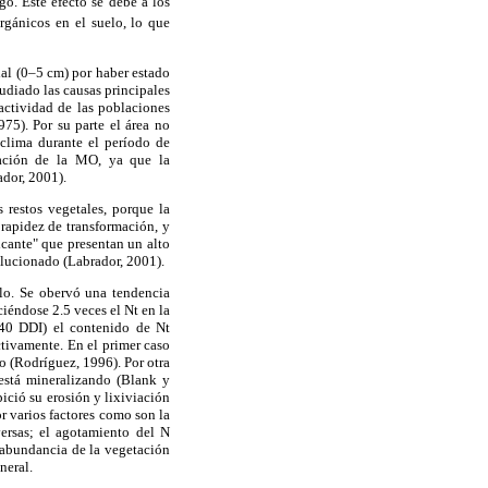
go. Este efecto se debe a los
rgánicos en el suelo, lo que
ial (0–5 cm) por haber estado
tudiado las causas principales
actividad de las poblaciones
75). Por su parte el área no
clima durante el período de
mación de la MO, ya que la
dor, 2001).
restos vegetales, porque la
 rapidez de transformación, y
icante" que presentan un alto
lucionado (Labrador, 2001).
elo. Se obervó una tendencia
iéndose 2.5 veces el Nt en la
540 DDI) el contenido de Nt
ctivamente. En el primer caso
o (Rodríguez, 1996). Por otra
está mineralizando (Blank y
ició su erosión y lixiviación
r varios factores como son la
ersas; el agotamiento del N
a abundancia de la vegetación
neral.