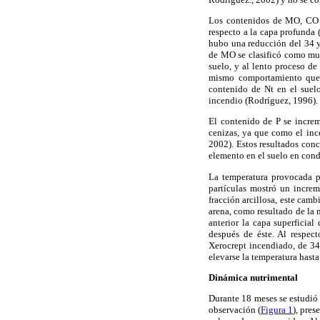
Los contenidos de MO, CO 
respecto a la capa profunda
hubo una reducción del 34 y
de MO se clasificó como mu
suelo, y al lento proceso d
mismo comportamiento que l
contenido de Nt en el suel
incendio (Rodríguez, 1996).
El contenido de P se increm
cenizas, ya que como el inc
2002). Estos resultados con
elemento en el suelo en cond
La temperatura provocada po
partículas mostró un incre
fracción arcillosa, este camb
arena, como resultado de la 
anterior la capa superficial
después de éste. Al respec
Xerocrept incendiado, de 34
elevarse la temperatura has
Dinámica nutrimental
Durante 18 meses se estudió 
observación (
Figura 1
), pre