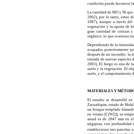
condición puede favorecer la
La cantidad de MO y Nt que 
2002), por lo tanto, estos d
1987), aunque a través del
vegetación y su aporte de b
gran cantidad de cenizas y
orgánico, lo que ocasiona un
Dependiendo de la intensidad
ocupados posteriormente po
después de un incendio: la d
entrada de nuevas especies d
2003). El fuego es una de la
suelo y la vegetación. El ob
suelo, y el comportamiento 
MATERIALES Y MÉTOD
El estudio se desarrolló e
Zacualtipán, estado de Hidal
un bosque templado húmedo
en verano [C(W2)], su temper
anual es de 2047 mm en el 
migajosa, con profundidad 
establecieron tres parcelas