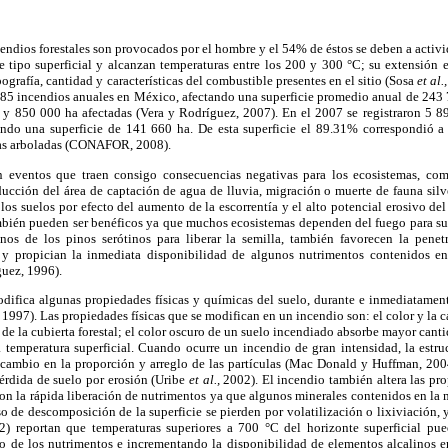
ndios forestales son provocados por el hombre y el 54% de éstos se deben a activ
 tipo superficial y alcanzan temperaturas entre los 200 y 300 °C; su extensión 
grafía, cantidad y características del combustible presentes en el sitio (Sosa
et al.,
985 incendios anuales en México, afectando una superficie promedio anual de 243 
y 850 000 ha afectadas (Vera y Rodríguez, 2007). En el 2007 se registraron 5 89
tando una superficie de 141 660 ha. De esta superficie el 89.31% correspondió a 
eas arboladas (CONAFOR, 2008).
on eventos que traen consigo consecuencias negativas para los ecosistemas, com
ducción del área de captación de agua de lluvia, migración o muerte de fauna silv
os suelos por efecto del aumento de la escorrentía y el alto potencial erosivo de
ambién pueden ser benéficos ya que muchos ecosistemas dependen del fuego para su
nos de los pinos serótinos para liberar la semilla, también favorecen la penet
 y propician la inmediata disponibilidad de algunos nutrimentos contenidos en
guez, 1996).
odifica algunas propiedades físicas y químicas del suelo, durante e inmediatamen
 1997). Las propiedades físicas que se modifican en un incendio son: el color y la
de la cubierta forestal; el color oscuro de un suelo incendiado absorbe mayor canti
 temperatura superficial. Cuando ocurre un incendio de gran intensidad, la estru
cambio en la proporción y arreglo de las partículas (Mac Donald y Huffman, 2004
érdida de suelo por erosión (Uribe
et al.,
2002). El incendio también altera las pro
 con la rápida liberación de nutrimentos ya que algunos minerales contenidos en la 
o de descomposición de la superficie se pierden por volatilización o lixiviación, 
) reportan que temperaturas superiores a 700 °C del horizonte superficial pu
lo de los nutrimentos e incrementando la disponibilidad de elementos alcalinos e