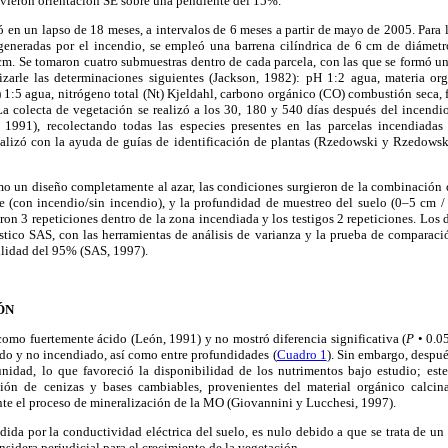
uvieron orientación SE sobre una pendiente del 15%.
zó en un lapso de 18 meses, a intervalos de 6 meses a partir de mayo de 2005. Para 
generadas por el incendio, se empleó una barrena cilíndrica de 6 cm de diámetr
m. Se tomaron cuatro submuestras dentro de cada parcela, con las que se formó 
lizarle las determinaciones siguientes (Jackson, 1982): pH 1:2 agua, materia o
 1:5 agua, nitrógeno total (Nt) Kjeldahl, carbono orgánico (CO) combustión seca, f
 colecta de vegetación se realizó a los 30, 180 y 540 días después del incend
 1991), recolectando todas las especies presentes en las parcelas incendiadas 
realizó con la ayuda de guías de identificación de plantas (Rzedowski y Rzedows
mo un diseño completamente al azar, las condiciones surgieron de la combinación d
e (con incendio/sin incendio), y la profundidad de muestreo del suelo (0–5 cm 
eron 3 repeticiones dentro de la zona incendiada y los testigos 2 repeticiones. Los 
stico SAS, con las herramientas de análisis de varianza y la prueba de comparac
lidad del 95% (SAS, 1997).
ÓN
 como fuertemente ácido (León, 1991) y no mostró diferencia significativa (
P
• 0.05
ado y no incendiado, así como entre profundidades (
Cuadro 1
). Sin embargo, despué
nidad, lo que favoreció la disponibilidad de los nutrimentos bajo estudio; es
ción de cenizas y bases cambiables, provenientes del material orgánico calcin
nte el proceso de mineralización de la MO (Giovannini y Lucchesi, 1997).
edida por la conductividad eléctrica del suelo, es nulo debido a que se trata de u
sidera perjudicial para el crecimiento de la vegetación.