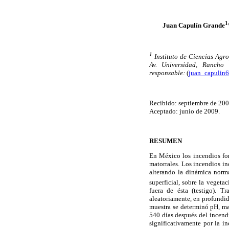
1
Juan Capulín Grande
1
Instituto de Ciencias Agr
Av. Universidad, Rancho 
responsable:
(
juan_capuli
Recibido: septiembre de 200
Aceptado: junio de 2009.
RESUMEN
En México los incendios for
matorrales. Los incendios in
alterando la dinámica norma
superficial, sobre la vegeta
fuera de ésta (testigo). T
aleatoriamente, en profundi
muestra se determinó pH, mat
540 días después del incend
significativamente por la i