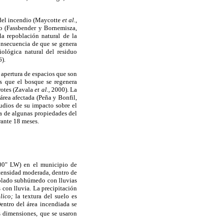
 del incendio (Maycotte
et al.,
elo (Fassbender y Bornemisza,
a repoblación natural de la
onsecuencia de que se genera
ológica natural del residuo
6).
 apertura de espacios que son
s que el bosque se regenera
rotes (Zavala
et al.,
2000). La
área afectada (Peña y Bonfil,
tudios de su impacto sobre el
ca de algunas propiedades del
rante 18 meses.
 00" LW) en el municipio de
ntensidad moderada, dentro de
mplado subhúmedo con lluvias
 con lluvia. La precipitación
lico;
la textura del suelo es
ntro del área incendiada se
es dimensiones, que se usaron