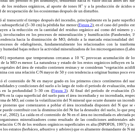
final del periodo el pH disminuyó, tendiendo hacia el valor inicial antes del fue
+
de los residuos orgánicos, al aporte de iones H
y a la producción de ácidos o
l de recuperación de los ecosistemas después de un disturbio.
al transcurrir el tiempo después del incendio, principalmente en la parte superfic
a subsuperficial (5–30 cm) la pérdida fue menor (
Figura 2
); en el caso del predio es
buyen a la reducción en la cantidad del residuo orgánico así como del número y 
1), involucrados en los procesos de mineralización y humificación (Fassbender, 19
tendencia hacia la disminución de MO, debido a la marcada estacionalidad del 
 procesos de edafogénesis, fundamentalmente los relacionados con la tranfor
y humedad bajas reduce la actividad mineralizadora de los microorganismos (Labra
001) reportaron que temperaturas cercanas a 10 °C provocan acumulación de los 
de la MO es menor. La naturaleza y estado de los restos orgánicos influyen en la
vegetales del área de estudio contienen resinas y se consideran "vegetación acidif
ignina con una relación C/N mayor de 50 y con tendencia a originar humus poco evo
tó el contenido de Nt en mayor grado en los primeros cinco centímetros del su
ndidades y condiciones del suelo a lo largo de todo el periodo de evaluación, reduc
es en la profundidad 5–30 cm (
Figura 3
). Al final del período de evaluación (
% en la capa superficial del suelo para el área incendiada y no incendiada, respe
uema de MO, así como la volatilización del N mineral que ocurre durante un incendi
s y pioneras que comenzaron a poblar el área incendiada disponen del N que se 
e puede contribuir con la disminución del Nt fue la desnudez del suelo, lo que prop
et al.,
2002). La caída en el contenido de Nt en el área no incendiada es afectada po
oorganismos mineralizadores como resultado de las condiciones ambientales adv
relación C/N de los residuos orgánicos superficiales es alta (INPOFOS, 1997) y l
os los estratos (herbáceo, arbustivo y arbóreo) que es altamente demandante de N mi