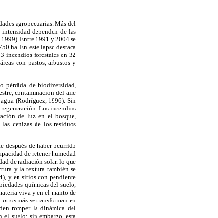
idades agropecuarias. Más del
e intensidad dependen de las
1999). Entre 1991 y 2004 se
750 ha. En este lapso destaca
3 incendios forestales en 32
áreas con pastos, arbustos y
o pérdida de biodiversidad,
estre, contaminación del aire
l agua (Rodríguez, 1996). Sin
 regeneración. Los incendios
ración de luz en el bosque,
 las cenizas de los residuos
te después de haber ocurrido
 capacidad de retener humedad
dad de radiación solar, lo que
ctura y la textura también se
), y en sitios con pendiente
piedades químicas del suelo,
materia viva y en el manto de
y otros más se transforman en
eden romper la dinámica del
n el suelo; sin embargo, esta