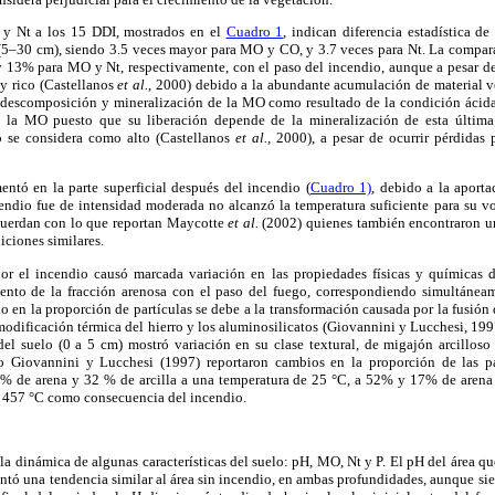
y Nt a los 15 DDI, mostrados en el
Cuadro 1
, indican diferencia estadística de
 (5–30 cm), siendo 3.5 veces mayor para MO y CO, y 3.7 veces para Nt. La compara
 13% para MO y Nt, respectivamente, con el paso del incendio, aunque a pesar de
y rico (Castellanos
et al.
, 2000) debido a la abundante acumulación de material ve
e descomposición y mineralización de la MO como resultado de la condición ácida 
a MO puesto que su liberación depende de la mineralización de esta última; 
o se considera como alto (Castellanos
et al.,
2000), a pesar de ocurrir pérdidas p
entó en la parte superficial después del incendio (
Cuadro 1)
, debido a la aporta
endio fue de intensidad moderada no alcanzó la temperatura suficiente para su v
cuerdan con lo que reportan Maycotte
et al.
(2002) quienes también encontraron u
iciones similares.
r el incendio causó marcada variación en las propiedades físicas y químicas d
mento de la fracción arenosa con el paso del fuego, correspondiendo simultánea
io en la proporción de partículas se debe a la transformación causada por la fusión d
modificación térmica del hierro y los aluminosilicatos (Giovannini y Lucchesi, 1
 del suelo (0 a 5 cm) mostró variación en su clase textural, de migajón arcilloso
to Giovannini y Lucchesi (1997) reportaron cambios en la proporción de las pa
% de arena y 32 % de arcilla a una temperatura de 25 °C, a 52% y 17% de arena y
ta 457 °C como consecuencia del incendio.
la dinámica de algunas características del suelo: pH, MO, Nt y P. El pH del área q
sentó una tendencia similar al área sin incendio, en ambas profundidades, aunque si