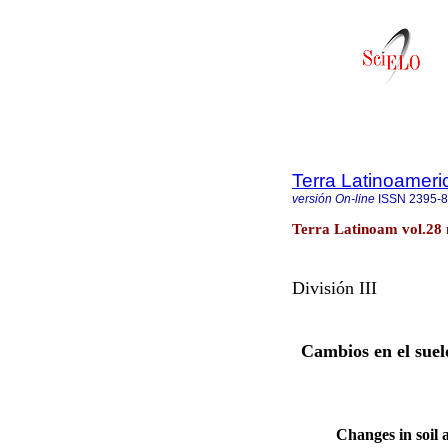
Terra Latinoamer
versión On-line
ISSN
2395-
Terra Latinoam vol.28 
División III
Cambios en el suel
Changes in soil a