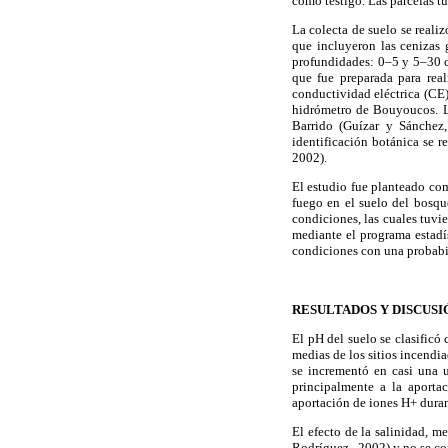
como testigo. Las parcelas t
La colecta de suelo se reali
que incluyeron las cenizas 
profundidades: 0–5 y 5–30 c
que fue preparada para rea
conductividad eléctrica (CE)
hidrómetro de Bouyoucos. La
Barrido (Guízar y Sánchez,
identificación botánica se 
2002).
El estudio fue planteado co
fuego en el suelo del bosqu
condiciones, las cuales tuvi
mediante el programa estadí
condiciones con una probabi
RESULTADOS Y DISCUSI
El pH del suelo se clasificó
medias de los sitios incendi
se incrementó en casi una u
principalmente a la aporta
aportación de iones H+ dura
El efecto de la salinidad, m
Rodríguez., 2002) y no se con