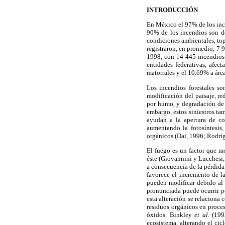
INTRODUCCIÓN
En México el 97% de los ince
90% de los incendios son de
condiciones ambientales, topo
registraron, en promedio, 7 
1998, con 14 445 incendios 
entidades federativas, afec
matorrales y el 10.69% a ár
Los incendios forestales s
modificación del paisaje, re
por humo, y degradación de l
embargo, estos siniestros t
ayudan a la apertura de co
aumentando la fotosíntesis,
orgánicos (Dai, 1996; Rodrí
El fuego es un factor que m
éste (Giovannini y Lucchesi,
a consecuencia de la pérdida 
favorece el incremento de la
pueden modificar debido al 
pronunciada puede ocurrir p
esta alteración se relaciona
residuos orgánicos en proces
óxidos. Binkley
et al.
(1992
ecosistema, alterando el cic