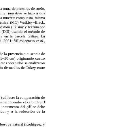
la toma de muestras de suelo,
o, el muestreo se hizo a dos
una muestra compuesta, misma
rgánica (MO) Walkley–Black,
ósforo (P) Bray y textura por
io (DDI) usando el método de
y en la parcela testigo. La
ki, 2001; Villavicencio
et al.,
e la presencia o ausencia de
/ 5–30 cm) originando cuatro
datos obtenidos se analizaron
ión de medias de Tukey entre
) al hacer la comparación de
s del incendio el valor de pH
te incremento del pH se debe
ado, y a la reducción de la
n bosque natural (Rodríguez y