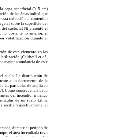
 la capa superficial (0–5 cm)
ción de las áreas indicó que
 esta reducción el contenido
getal sobre la superficie del
del suelo. El Nt presentó el
no obstante lo anterior, el
or volatilización durante el
ción de este elemento en las
olatilización (Caldwell
et al.,
na mayor abundancia de este
el suelo. La distribución de
mente a un decremento de la
e las partículas de arcilla en
997). Como consecuencia de lo
 antes del incendio, a franco
rtículas de un suelo Lithic
 arcilla respectivamente, al
uemada, durante el periodo de
empre el área incendiada tuvo