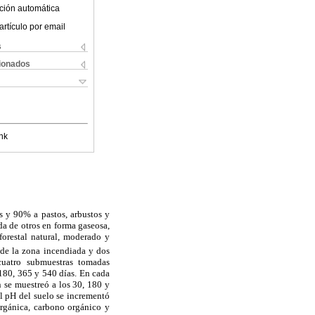
ción automática
artículo por email
s
cionados
nk
s y 90% a pastos, arbustos y
da de otros en forma gaseosa,
forestal natural, moderado y
o de la zona incendiada y dos
 cuatro submuestras tomadas
180, 365 y 540 días. En cada
n se muestreó a los 30, 180 y
l pH del suelo se incrementó
orgánica, carbono orgánico y