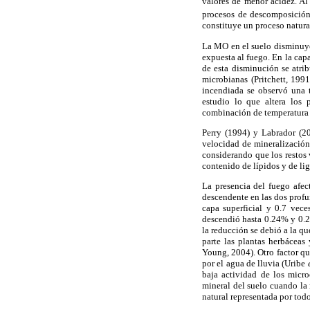
valores de menor acidez. Al 
procesos de descomposición 
constituye un proceso natura
La MO en el suelo disminuyó 
expuesta al fuego. En la cap
de esta disminución se atri
microbianas (Pritchett, 199
incendiada se observó una 
estudio lo que altera los
combinación de temperatura 
Perry (1994) y Labrador (2
velocidad de mineralización 
considerando que los restos 
contenido de lípidos y de l
La presencia del fuego afec
descendente en las dos profu
capa superficial y 0.7 vec
descendió hasta 0.24% y 0.28
la reducción se debió a la q
parte las plantas herbácea
Young, 2004). Otro factor qu
por el agua de lluvia (Uribe
baja actividad de los micr
mineral del suelo cuando la 
natural representada por tod