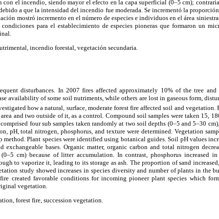
 con el incendio, siendo mayor el efecto en la capa superficial (0–5 cm); contrari
debido a que la intensidad del incendio fue moderada. Se incrementó la proporción
etación mostró incremento en el número de especies e individuos en el área siniestrad
 condiciones para el establecimiento de especies pioneras que formaron un mic
inal.
utrimental, incendio forestal, vegetación secundaria
.
frequent disturbances. In 2007 fires affected approximately 10% of the tree an
ease availability of some soil nutriments, while others are lost in gaseous form, dis
estigated how a natural, surface, moderate forest fire affected soil and vegetation.
d area and two outside of it, as a control. Compound soil samples were taken 15, 18
comprised four sub samples taken randomly at two soil depths (0–5 and 5–30 cm), r
bon, pH, total nitrogen, phosphorus, and texture were determined. Vegetation samp
p method. Plant species were identified using botanical guides. Soil pH values increa
nd exchangeable bases. Organic matter, organic carbon and total nitrogen decreas
r (0–5 cm) because of litter accumulation. In contrast, phosphorus increased in 
ugh to vaporize it, leading to its storage as ash. The proportion of sand increased,
etation study showed increases in species diversity and number of plants in the 
e fire created favorable conditions for incoming pioneer plant species which fo
riginal vegetation.
tion, forest fire, succession vegetation
.