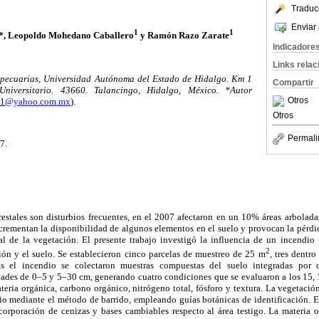
Traduc
Enviar 
1
1
*, Leopoldo Mohedano Caballero
y Ramón Razo Zarate
Indicadore
Links rela
opecuarias, Universidad Autónoma del Estado de Hidalgo. Km 1
Compartir
Universitario. 43660. Tulancingo, Hidalgo, México. *Autor
Otros
n61@yahoo.com.mx
).
Otros
Permali
7.
estales son disturbios frecuentes, en el 2007 afectaron en un 10% áreas arbolada
crementan la disponibilidad de algunos elementos en el suelo y provocan la pérdi
l de la vegetación. El presente trabajo investigó la influencia de un incendio 
2
ción y el suelo. Se establecieron cinco parcelas de muestreo de 25 m
, tres dentr
ras el incendio se colectaron muestras compuestas del suelo integradas por
dades de 0–5 y 5–30 cm, generando cuatro condiciones que se evaluaron a los 15, 
eria orgánica, carbono orgánico, nitrógeno total, fósforo y textura. La vegetació
io mediante el método de barrido, empleando guías botánicas de identificación. E
ncorporación de cenizas y bases cambiables respecto al área testigo. La materia 