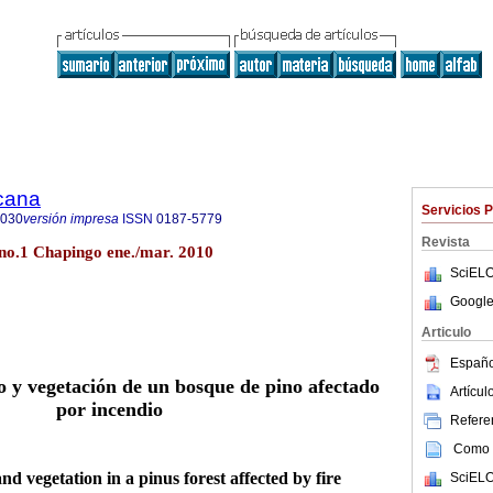
icana
Servicios 
8030
versión impresa
ISSN
0187-5779
Revista
no.1 Chapingo ene./mar. 2010
SciELO
Google
Articulo
Españo
o y vegetación de un bosque de pino afectado
Artícu
por incendio
Referen
Como c
nd vegetation in a pinus forest affected by fire
SciELO