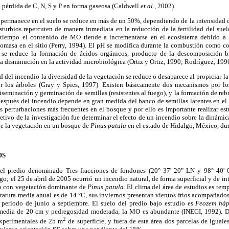
 pérdida de C, N, S y P en forma gaseosa (Caldwell
et al.,
2002).
permanece en el suelo se reduce en más de un 50%, dependiendo de la intensidad
isturbios repercuten de manera inmediata en la reducción de la fertilidad del su
 tiempo el contenido de MO tiende a incrementarse en el ecosistema debido a l
iomasa en el sitio (Perry, 1994). El pH se modifica durante la combustión como c
 se reduce la formación de ácidos orgánicos, producto de la descomposición bi
a disminución en la actividad microbiológica (Ortiz y Ortiz, 1990; Rodríguez, 199
 del incendio la diversidad de la vegetación se reduce o desaparece al propiciar la
r los árboles (Gray y Spies, 1997). Existen básicamente dos mecanismos por lo
iseminación y germinación de semillas (resistentes al fuego), y la formación de reb
espués del incendio depende en gran medida del banco de semillas latentes en el 
s perturbaciones más frecuentes en el bosque y por ello es importante realizar es
jetivo de la investigación fue determinar el efecto de un incendio sobre la dinámi
de la vegetación en un bosque de
Pinus patula
en el estado de Hidalgo, México, du
OS
n el predio denominado Tres fracciones de fondones (20° 37' 20" LN y 98° 40'
go; el 25 de abril de 2005 ocurrió un incendio natural, de forma superficial y de i
 con vegetación dominante de
Pinus patula.
El clima del área de estudios es te
atura media anual es de 14 °C, sus inviernos presentan vientos fríos acompañados
período de junio a septiembre. El suelo del predio bajo estudio es
Feozem háp
media de 20 cm y pedregosidad moderada; la MO es abundante (INEGI, 1992). De
2
 experimentales de 25 m
de superficie, y fuera de esta área dos parcelas de igual