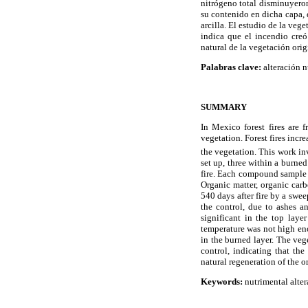
nitrógeno total disminuyeron
su contenido en dicha capa, 
arcilla. El estudio de la veg
indica que el incendio creó
natural de la vegetación orig
Palabras clave:
alteración n
SUMMARY
In Mexico forest fires are 
vegetation. Forest fires incr
the vegetation. This work inv
set up, three within a burne
fire. Each compound sample 
Organic matter, organic car
540 days after fire by a swee
the control, due to ashes a
significant in the top laye
temperature was not high eno
in the burned layer. The veg
control, indicating that th
natural regeneration of the o
Keywords:
nutrimental altera