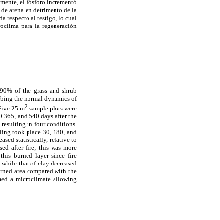
amente, el fósforo incrementó
 de arena en detrimento de la
a respecto al testigo, lo cual
roclima para la regeneración
d 90% of the grass and shrub
turbing the normal dynamics of
2
 Five 25 m
sample plots were
0 365, and 540 days after the
esulting in four conditions.
ling took place 30, 180, and
sed statistically, relative to
ed after fire; this was more
this burned layer since fire
 while that of clay decreased
burned area compared with the
rmed a microclimate allowing