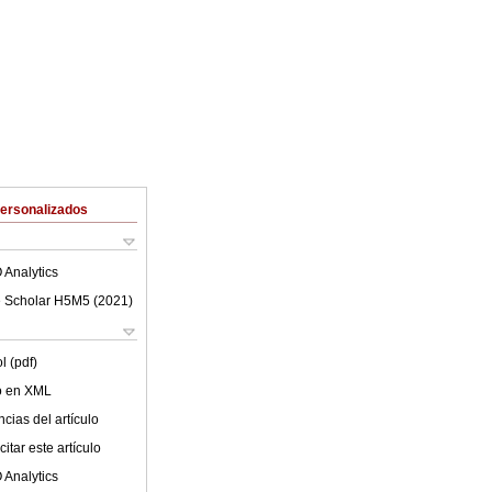
Personalizados
 Analytics
 Scholar H5M5 (
2021
)
l (pdf)
lo en XML
cias del artículo
itar este artículo
 Analytics