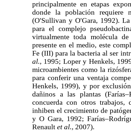
principalmente en etapas expon
donde la población requiere m
(O'Sullivan y O'Gara, 1992). La 
para el complejo pseudobact
virtualmente toda molécula de
presente en el medio, este comp
Fe (III) para la bacteria al ser i
al.,
1995; Loper y Henkels, 199
microambientes como la rizósfera
para conferir una ventaja compet
Henkels, 1999), y por exclusión,
dañinos a las plantas (Farías
concuerda con otros trabajos,
inhiben el crecimiento de patóg
y O Gara, 1992; Farías–Rodrí
Renault
et al.,
2007).