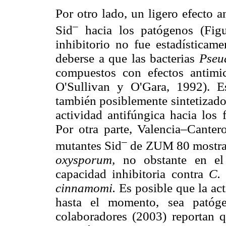
Por otro lado, un ligero efecto 
–
Sid
hacia los patógenos (Figu
inhibitorio no fue estadísticame
deberse a que las bacterias
Pseu
compuestos con efectos antim
O'Sullivan y O'Gara, 1992). E
también posiblemente sintetizado
actividad antifúngica hacia los 
Por otra parte, Valencia–Canter
–
mutantes Sid
de ZUM 80 mostraro
oxysporum,
no obstante en el 
capacidad inhibitoria contra
C. 
cinnamomi.
Es posible que la act
hasta el momento, sea patóge
colaboradores (2003) reportan