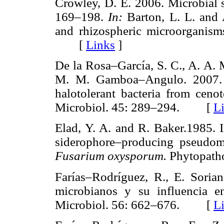
Crowley, D. E. 2006. Microbial s
169–198.
In:
Barton, L. L. and A
and rhizospheric microorganisms
[
Links
]
De la Rosa–García, S. C., A. A.
M. M. Gamboa–Angulo. 2007. A
halotolerant bacteria from cenot
Microbiol. 45: 289–294. [
L
Elad, Y. A. and R. Baker.1985. I
siderophore–producing pseudo
Fusarium oxysporum.
Phytopat
Farías–Rodríguez, R., E. Soria
microbianos y su influencia en
Microbiol. 56: 662–676. [
L