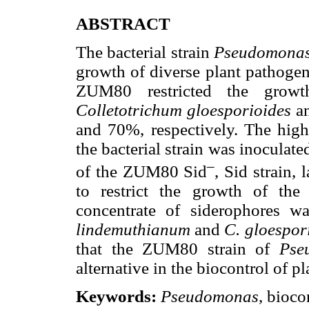
ABSTRACT
The bacterial strain
Pseudomonas 
growth of diverse plant pathogens
ZUM80 restricted the gro
Colletotrichum gloesporioides
a
and 70%, respectively. The high
the bacterial strain was inoculat
–
of the ZUM80 Sid
, Sid strain,
to restrict the growth of the 
concentrate of siderophores w
lindemuthianum
and
C. gloespor
that the ZUM80 strain of
Pse
alternative in the biocontrol of p
Keywords:
Pseudomonas
, bioco