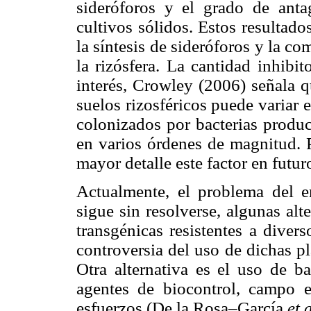
sideróforos y el grado de anta
cultivos sólidos. Estos resultad
la síntesis de sideróforos y la c
la rizósfera. La cantidad inhibi
interés, Crowley (2006) señala q
suelos rizosféricos puede variar
colonizados por bacterias produc
en varios órdenes de magnitud. P
mayor detalle este factor en futu
Actualmente, el problema del e
sigue sin resolverse, algunas alt
transgénicas resistentes a diver
controversia del uso de dichas p
Otra alternativa es el uso de b
agentes de biocontrol, campo e
esfuerzos (De la Rosa–García
et a