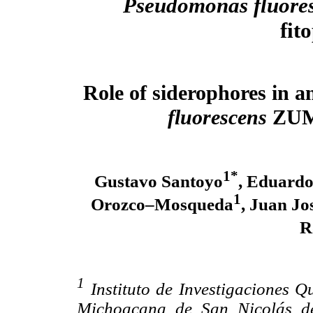
Pseudomonas fluore
fit
Role of siderophores in a
fluorescens
ZUM8
1*
Gustavo Santoyo
, Eduardo
1
Orozco–Mosqueda
, Juan Jo
R
1
Instituto de Investigaciones Q
Michoacana de San Nicolás de