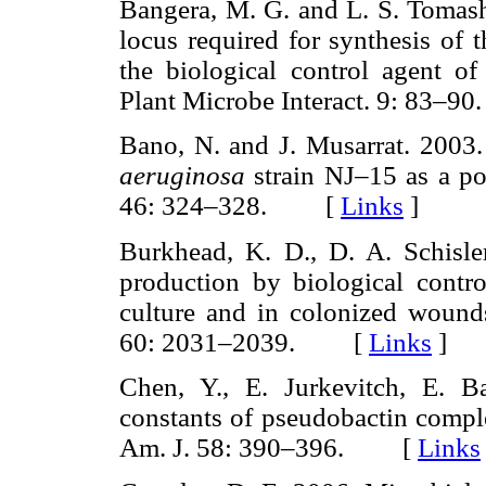
Bangera, M. G. and L. S. Tomash
locus required for synthesis of 
the biological control agent o
Plant Microbe Interact. 9: 83
Bano, N. and J. Musarrat. 2003.
aeruginosa
strain NJ–15 as a pot
46: 324–328. [
Links
]
Burkhead, K. D., D. A. Schisler,
production by biological contr
culture and in colonized wounds
60: 2031–2039. [
Links
]
Chen, Y., E. Jurkevitch, E. B
constants of pseudobactin comple
Am. J. 58: 390–396. [
Links