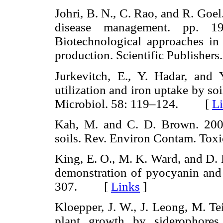
Johri, B. N., C. Rao, and R. Goe
disease management. pp. 
Biotechnological approaches in 
production. Scientific Publishe
Jurkevitch, E., Y. Hadar, and 
utilization and iron uptake by so
Microbiol. 58: 119–124. [
L
Kah, M. and C. D. Brown. 2006.
soils. Rev. Environ Contam. T
King, E. O., M. K. Ward, and D. 
demonstration of pyocyanin and 
307. [
Links
]
Kloepper, J. W., J. Leong, M. T
plant growth by siderophores