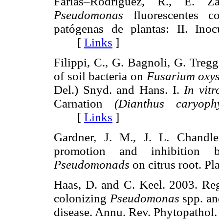
Farías–Rodríguez, R., E. Z
Pseudomonas
fluorescentes c
patógenas de plantas: II. Ino
[
Links
]
Filippi, C., G. Bagnoli, G. Tregg
of soil bacteria on
Fusarium oxy
Del.) Snyd. and Hans. I.
In vitr
Carnation
(Dianthus caryophy
[
Links
]
Gardner, J. M., J. L. Chandl
promotion and inhibition by
Pseudomonads
on citrus root. 
Haas, D. and C. Keel. 2003. Regu
colonizing
Pseudomonas
spp. and
disease. Annu. Rev. Phytopath