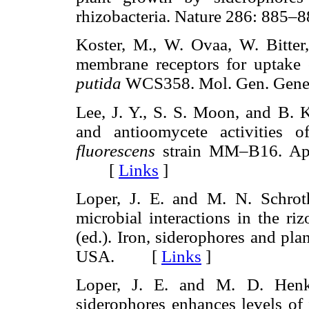
rhizobacteria. Nature 286: 8
Koster, M., W. Ovaa, W. Bitter
membrane receptors for uptake 
putida
WCS358. Mol. Gen. Gen
Lee, J. Y., S. S. Moon, and B. 
and antioomycete activities
fluorescens
strain MM–B16. Appl
[
Links
]
Loper, J. E. and M. N. Schrot
microbial interactions in the ri
(ed.). Iron, siderophores and pl
USA. [
Links
]
Loper, J. E. and M. D. Henke
siderophores enhances levels of 