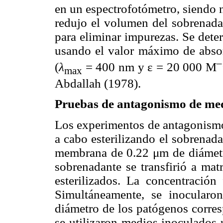
en un espectrofotómetro, siendo 
redujo el volumen del sobrenada
para eliminar impurezas. Se dete
usando el valor máximo de absor
–
(
λ
= 400 nm y ε = 20 000 M
max
Abdallah (1978).
Pruebas de antagonismo de med
Los experimentos de antagonismo 
a cabo esterilizando el sobrenada
membrana de 0.22 μm de diámetro
sobrenadante se transfirió a ma
esterilizados. La concentración
Simultáneamente, se inocularo
diámetro de los patógenos corre
se utilizaron medios inoculados 