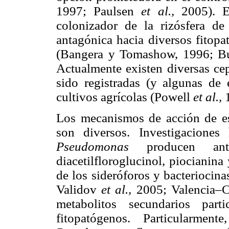
1997; Paulsen
et al.,
2005). Es
colonizador de la rizósfera de
antagónica hacia diversos fitopa
(Bangera y Tomashow, 1996; 
Actualmente existen diversas c
sido registradas (y algunas de 
cultivos agrícolas (Powell
et al.,
1
Los mecanismos de acción de est
son diversos. Investigacione
Pseudomonas
producen antib
diacetilfloroglucinol, piocianin
de los sideróforos y bacteriocin
Validov
et al.,
2005; Valencia–
metabolitos secundarios part
fitopatógenos. Particularmen