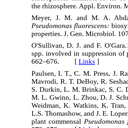
the rhizosphere. Appl. Enviro
Meyer, J. M. and M. A. Abdal
Pseudomonas fluorescens:
biosyn
properties. J. Gen. Microbiol
O'Sullivan, D. J. and F. O'Gara.
spp. involved in suppression of 
662–676. [
Links
]
Paulsen, I. T., C. M. Press, J. 
Mavrodi, R. T. DeBoy, R. Seshad
S. Durkin, L. M. Brinkac, S. C. 
M. L. Gwinn, L. Zhou, D. J. Schn
Weidman, K. Watkins, K. Tran, H
L.S. Thomashow, and J. E. Loper
plant commensal
Pseudomonas f