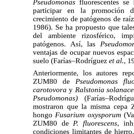
Pseudomonas
fluorescentes se 
participar en la promoción d
crecimiento de patógenos de raí
1986). Se ha propuesto que tale
del ambiente rizosférico, im
patógenos. Así, las
Pseudomo
ventajas de ocupar nuevos espac
suelo (Farías–Rodríguez
et al.,
19
Anteriormente, los autores rep
ZUM80 de
Pseudomonas fluo
carotovora
y
Ralstonia solanac
Pseudomonas)
(Farías–Rodrí
mostraron que la misma cepa Z
hongo
Fusarium oxysporum
(Va
ZUM80 de
P. fluorescens,
inhi
condiciones limitantes de hierro