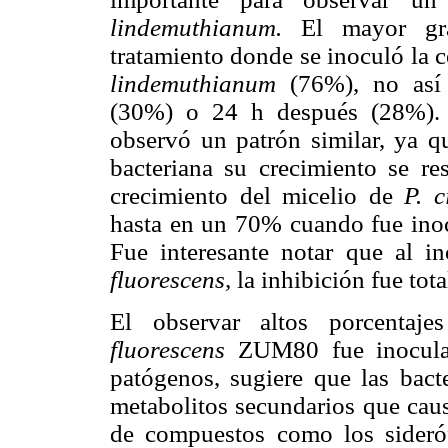
lindemuthianum.
El mayor gra
tratamiento donde se inoculó la
lindemuthianum
(76%), no así 
(30%) o 24 h después (28%).
observó un patrón similar, ya q
bacteriana su crecimiento se r
crecimiento del micelio de
P. 
hasta en un 70% cuando fue inoc
Fue interesante notar que al i
fluorescens,
la inhibición fue tot
El observar altos porcentaj
fluorescens
ZUM80 fue inoculad
patógenos, sugiere que las bacte
metabolitos secundarios que causa
de compuestos como los sideróf