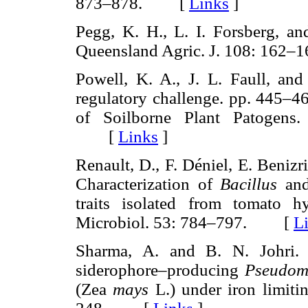
873–878. [
Links
]
Pegg, K. H., L. I. Forsberg, a
Queensland Agric. J. 108: 16
Powell, K. A., J. L. Faull, a
regulatory challenge. pp. 445–4
of Soilborne Plant Patogens.
[
Links
]
Renault, D., F. Déniel, E. Benizr
Characterization of
Bacillus
an
traits isolated from tomato hy
Microbiol. 53: 784–797. [
L
Sharma, A. and B. N. Johri. 
siderophore–producing
Pseudom
(Zea
mays
L.) under iron limiti