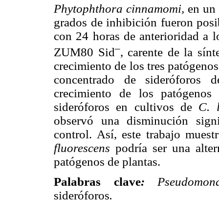
Phytophthora cinnamomi,
en un 
grados de inhibición fueron posi
con 24 horas de anterioridad a l
–
ZUM80 Sid
, carente de la sínt
crecimiento de los tres patógenos
concentrado de sideróforos 
crecimiento de los patógenos 
sideróforos en cultivos de
C. 
observó una disminución signi
control. Así, este trabajo mue
fluorescens
podría ser una alter
patógenos de plantas.
Palabras clave
:
Pseudomon
sideróforos
.