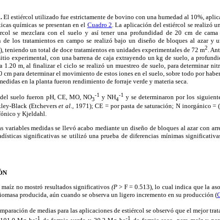
.
El estiércol utilizado fue estrictamente de bovino con una humedad al 10%, aplica
sticas químicas se presentan en el
Cuadro 2
. La aplicación del estiércol se realizó 
iércol se mezclara con el suelo y así tener una profundidad de 20 cm de cama 
n de los tratamientos en campo se realizó bajo un diseño de bloques al azar y un
2
), teniendo un total de doce tratamientos en unidades experimentales de 72 m
. An
sitio experimental, con una barrena de caja extrayendo un kg de suelo, a profundi
 1.20 m, al finalizar el ciclo se realizó un muestreo de suelo, para determinar n
 cm para determinar el movimiento de estos iones en el suelo, sobre todo por haber 
medidas en la planta fueron rendimiento de forraje verde y materia seca.
-1
-1
s del suelo fueron pH, CE, MO, NO
y NH
y se determinaron por los siguient
3
4
ley-Black (Etchevers
et al.,
1971); CE = por pasta de saturación; N inorgánico = (
fónico y Kjeldahl.
 las variables medidas se llevó acabo mediante un diseño de bloques al azar con arre
dísticas significativas se utilizó una prueba de diferencias mínimas significativa
ÓN
e maíz no mostró resultados significativos
(P
> F = 0.513), lo cual indica que la a
biomasa producida, aún cuando se observa un ligero incremento en su producción (
comparación de medias para las aplicaciones de estiércol se observó que el mejor tr
-1
-1