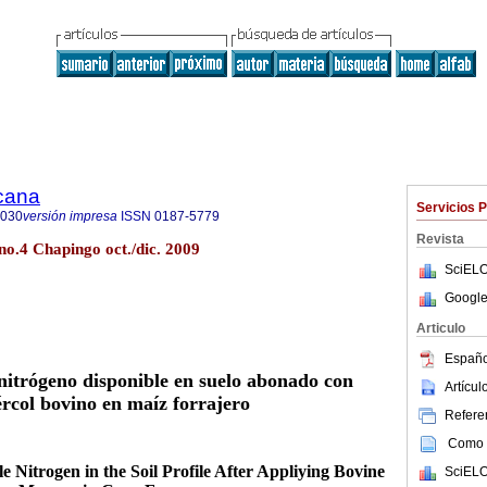
icana
Servicios 
8030
versión impresa
ISSN
0187-5779
Revista
no.4 Chapingo oct./dic. 2009
SciELO
Google
Articulo
Españo
nitrógeno disponible en suelo abonado con
Artícu
ércol bovino en maíz forrajero
Referen
Como c
le Nitrogen in the Soil Profile After Appliying Bovine
SciELO