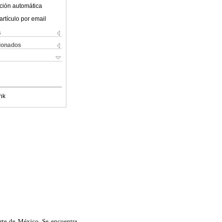
ción automática
artículo por email
s
cionados
nk
norte de México. Se encuentra