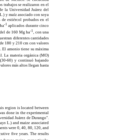
s trabajos se realizaron en el
de la Universidad Juárez del
L.) y maíz asociado con soya
s de estiércol probados en el
-1
 ha
aplicados durante cinco
-1
o del de 160 Mg ha
, con una
muestran diferentes cantidades
s de 180 y 210 cm con valores
. El amonio tiene su máxima
il. La materia orgánica (MO)
 (30-60) y continuó bajando
alores más altos llegan hasta
is region is located between
 was done in the experimental
iversidad Juárez de Durango".
mays
L.) and maize associated
ments were 0, 40, 80, 120, and
tive five years. The results