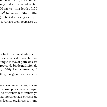
n forage maize, respectively.
dency to decrease was detected
-1
 100 mg kg
at a depth of 150
-1
 ha
in the rest of the profile.
(30-60), decreasing as depth
 layer and then decreased up
ños, ha ido acompañada por un
los residuos de cosecha, los
unque la mayor parte de este
 proceso de biodegradación de
.,
1996). Particularmente, el
-
(NO
) en grandes cantidades
3
facer sus necesidades; misma
os principales nutrientes que
do diferentes fertilizantes ya
s ha incrementado el costo de
as fuentes orgánicas son una