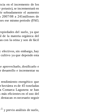
ncia en el incremento de los
y potasio), se incrementará en
rir sobradamente el aumento
en 2007/08 a 241millones de
ones ese mismo periodo (FAO,
ropiedades del suelo, ya que
al de la materia orgánica del
s con la orina y son de fácil
 efectivos, sin embargo, hay
 cultivo ya que depende esta
 aprovecharlo, dosificarlo e
r desarrollo e incrementar su
o rendimiento energético que
r hectárea es de 45 toneladas
la Comarca Lagunera se han
 más eficientes en el uso del
 destacan es necesario seguir
-1
a
y previo análisis de suelo,