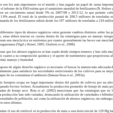
dos son los más importantes en el mundo y han jugado un papel de suma importa
 el informe de la FAO estima que el suministro mundial de fertilizantes (N, fósforo 
con un crecimiento anual desde 3% en 2007/08 y 2011/12, lo que permite cub
 1.9% anual. El total de la producción pasará de 206.5 millones de toneladas 
manda de los fertilizantes subirá desde los 197 millones de toneladas a 216 mill
 diferentes tipos de abonos orgánicos estos generan cambios distintos sobre las p
as; estas deben tenerse en cuenta dentro de las estrategias para un manejo integr
poran una mezcla rica en nutrientes por cuanto generalmente las heces van mezclada
organismos (Vigil y Kissel, 1995; Giulietti
et al.
, 2008).
an que los abonos orgánicos se han usado desde tiempos remotos y han sido muy
 en cuanto a su composición química y el aporte de nutrimentos que proporciona al
 edad, manejo y humedad.
ispone de algún desecho orgánico es necesario el buscar la manera más adecuada de
damente para satisfacer las necesidades nutricionales de los cultivos para su mejo
mpre de no contaminar el ambiente (Salazar-Sosa
et al.,
2003a).
íz forrajero ocupa un lugar importante dentro del patrón de cultivos por un alt
 ganado bovino lechero. Actualmente la producción promedio de forraje de maíz po
ladas de forraje seco. Reta
et al.
(2002) mencionan que las estrategias que en 
 producción han sido variadas; destacando la utilización de variedades e híbridos
densidades de población; así como la utilización de abonos orgánicos, sin embargo,
en estos últimos.
dan el uso de estiércol en la producción de maíz a una dosis inicial de 120 Mg h