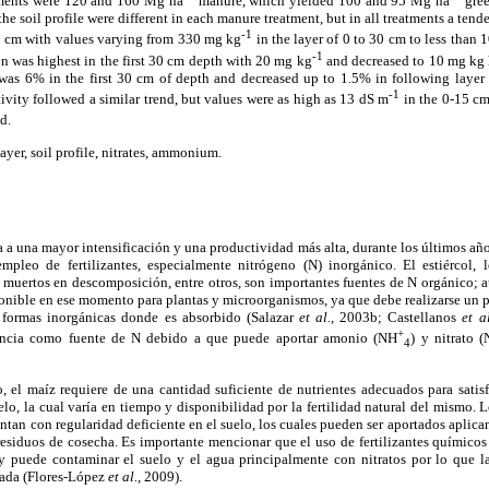
atments were 120 and 160 Mg ha
manure, which yielded 100 and 95 Mg ha
gree
the soil profile were different in each manure treatment, but in all treatments a ten
-1
0 cm with values varying from 330 mg kg
in the layer of 0 to 30 cm to less than
-1
was highest in the first 30 cm depth with 20 mg kg
and decreased to 10 mg kg
was 6% in the first 30 cm of depth and decreased up to 1.5% in following layer 
-1
tivity followed a similar trend, but values were as high as 13 dS m
in the 0-15 cm
d.
yer, soil profile, nitrates, ammonium.
ia a una mayor intensificación y una productividad más alta, durante los últimos a
mpleo de fertilizantes, especialmente nitrógeno (N) inorgánico. El estiércol, 
muertos en descomposición, entre otros, son importantes fuentes de N orgánico; a
ponible en ese momento para plantas y microorganismos, ya que debe realizarse un
formas inorgánicas donde es absorbido (Salazar
et al.,
2003b; Castellanos
et al
+
tancia como fuente de N debido a que puede aportar amonio (NH
) y nitrato 
4
, el maíz requiere de una cantidad suficiente de nutrientes adecuados para satis
elo, la cual varía en tiempo y disponibilidad por la fertilidad natural del mismo. L
ntan con regularidad deficiente en el suelo, los cuales pueden ser aportados aplican
 residuos de cosecha. Es importante mencionar que el uso de fertilizantes químico
y puede contaminar el suelo y el agua principalmente con nitratos por lo que l
gada (Flores-López
et al.,
2009).