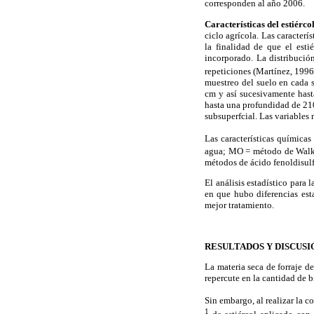
corresponden al año 2006.
Características del estiércol
ciclo agrícola. Las caracterí
la finalidad de que el est
incorporado. La distribució
repeticiones (Martínez, 1996
muestreo del suelo en cada 
cm y así sucesivamente hasta
hasta una profundidad de 210
subsuperfcial. Las variables 
Las características química
agua; MO = método de Walk
métodos de ácido fenoldisul
El análisis estadístico para
en que hubo diferencias esta
mejor tratamiento.
RESULTADOS Y DISCUSI
La materia seca de forraje d
repercute en la cantidad de 
Sin embargo, al realizar la 
1