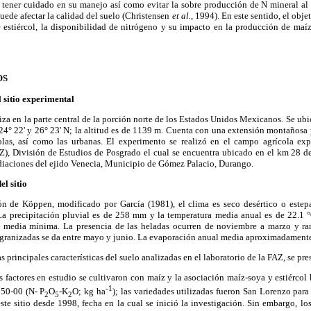
e tener cuidado en su manejo así como evitar la sobre producción de N mineral al 
ede afectar la calidad del suelo (Christensen
et al.,
1994). En este sentido, el obje
 estiércol, la disponibilidad de nitrógeno y su impacto en la producción de maíz
OS
 sitio experimental
za en la parte central de la porción norte de los Estados Unidos Mexicanos. Se ubi
 24° 22' y 26° 23' N; la altitud es de 1139 m. Cuenta con una extensión montañosa
colas, así como las urbanas. El experimento se realizó en el campo agrícola ex
Z), División de Estudios de Posgrado el cual se encuentra ubicado en el km 28 de
diaciones del ejido Venecia, Municipio de Gómez Palacio, Durango.
el sitio
ón de Köppen, modificado por García (1981), el clima es seco desértico o estepa
 La precipitación pluvial es de 258 mm y la temperatura media anual es de 22.1
edia mínima. La presencia de las heladas ocurren de noviembre a marzo y rara
e granizadas se da entre mayo y junio. La evaporación anual media aproximadament
s principales características del suelo analizadas en el laboratorio de la FAZ, se pr
 factores en estudio se cultivaron con maíz y la asociación maíz-soya y estiércol
-1
150-00 (N- P
O
-K
O; kg ha
); las variedades utilizadas fueron San Lorenzo par
2
5
2
este sitio desde 1998, fecha en la cual se inició la investigación. Sin embargo, lo