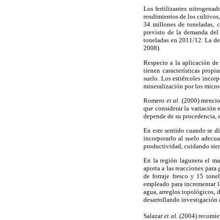
Los fertilizantes nitrogena
rendimientos de los cultivos,
34 millones de toneladas, 
previsto de la demanda del
toneladas en 2011/12. La de
2008).
Respecto a la aplicación de
tienen características propi
suelo. Los estiércoles incor
mineralización por los micro
Romero
et al.
(2000) mencion
que considerar la variación
depende de su procedencia,
En este sentido cuando se d
incorporarlo al suelo adecua
productividad, cuidando sie
En la región lagunera el ma
aporta a las reacciones para
de forraje fresco y 15 tone
empleado para incrementar la
agua, arreglos topológicos, 
desarrollando investigación 
Salazar
et al.
(2004) recomien