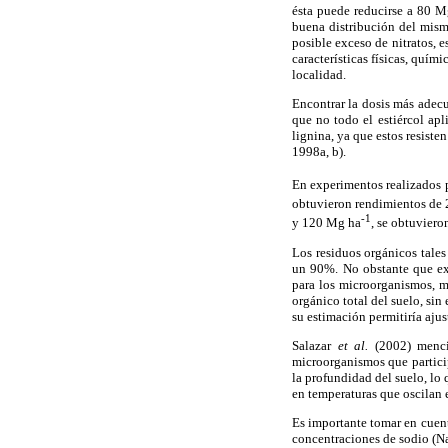
ésta puede reducirse a 80 
buena distribución del mism
posible exceso de nitratos, e
características físicas, quím
localidad.
Encontrar la dosis más adecu
que no todo el estiércol ap
lignina, ya que estos resist
1998a, b).
En experimentos realizados 
obtuvieron rendimientos de 
-1
y 120 Mg ha
, se obtuviero
Los residuos orgánicos tales
un 90%. No obstante que exi
para los microorganismos, 
orgánico total del suelo, si
su estimación permitiría ajus
Salazar
et al.
(2002) menci
microorganismos que particip
la profundidad del suelo, lo 
en temperaturas que oscilan 
Es importante tomar en cuenta
concentraciones de sodio (Na