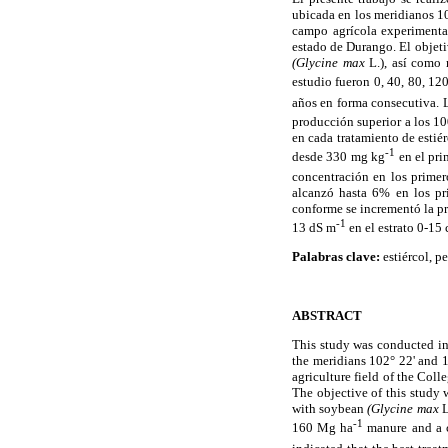
ubicada en los meridianos 102
campo agrícola experimental
estado de Durango. El objeti
(Glycine max
L.), así como m
estudio fueron 0, 40, 80, 1
años en forma consecutiva. 
producción superior a los 1
en cada tratamiento de estié
-1
desde 330 mg kg
en el pri
concentración en los prime
alcanzó hasta 6% en los pr
conforme se incrementó la pr
-1
13 dS m
en el estrato 0-15
Palabras clave:
estiércol, pe
ABSTRACT
This study was conducted in
the meridians 102° 22' and 1
agriculture field of the Col
The objective of this study 
with soybean
(Glycine max
L
-1
160 Mg ha
manure and a c