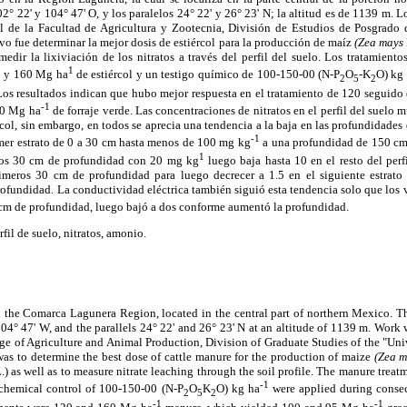
° 22' y 104° 47' O, y los paralelos 24° 22' y 26° 23' N; la altitud es de 1139 m. Lo
 de la Facultad de Agricultura y Zootecnia, División de Estudios de Posgrado 
vo fue determinar la mejor dosis de estiércol para la producción de maíz
(Zea mays
edir la lixiviación de los nitratos a través del perfil del suelo. Los tratamiento
1
20 y 160 Mg ha
de estiércol y un testigo químico de 100-150-00 (N-P
O
-K
O) kg
2
5
2
Los resultados indican que hubo mejor respuesta en el tratamiento de 120 seguid
-1
00 Mg ha
de forraje verde. Las concentraciones de nitratos en el perfil del suelo 
rcol, sin embargo, en todos se aprecia una tendencia a la baja en las profundidade
-1
mer estrato de 0 a 30 cm hasta menos de 100 mg kg
a una profundidad de 150 cm
1
ros 30 cm de profundidad con 20 mg kg
luego baja hasta 10 en el resto del perf
imeros 30 cm de profundidad para luego decrecer a 1.5 en el siguiente estrato
ofundidad. La conductividad eléctrica también siguió esta tendencia solo que los v
 cm de profundidad, luego bajó a dos conforme aumentó la profundidad.
rfil de suelo, nitratos, amonio.
 the Comarca Lagunera Region, located in the central part of northern Mexico. Th
04° 47' W, and the parallels 24° 22' and 26° 23' N at an altitude of 1139 m. Work
lege of Agriculture and Animal Production, Division of Graduate Studies of the "Un
was to determine the best dose of cattle manure for the production of maize
(Zea 
.) as well as to measure nitrate leaching through the soil profile. The manure treat
-1
hemical control of 100-150-00 (N-P
O
K
O) kg ha
were applied during consecu
2
5
2
-1
-1