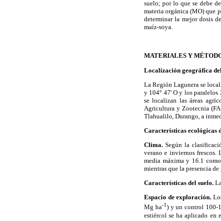
suelo; por lo que se debe d
materia orgánica (MO) que pu
determinar la mejor dosis de
maíz-soya.
MATERIALES Y MÉTOD
Localización geográfica del
La Región Lagunera se locali
y 104° 47' O y los paralelos
se localizan las áreas agrí
Agricultura y Zootecnia (FA
Tlahualilo, Durango, a inme
Características ecológicas d
Clima.
Según la clasificaci
verano e inviernos frescos.
media máxima y 16.1 como m
mientras que la presencia d
Características del suelo.
La
Espacio de exploración.
Los
-1
Mg ha
) y un control 100-
estiércol se ha aplicado en 