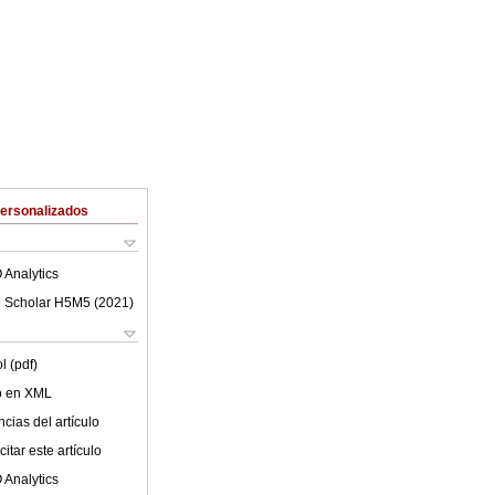
Personalizados
 Analytics
 Scholar H5M5 (
2021
)
l (pdf)
lo en XML
cias del artículo
itar este artículo
 Analytics