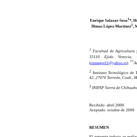
1
Enrique Salazar-Sosa
*, H
1
Dimas López-Martínez
, 
1
Facultad de Agricultura 
35110 Ejido Venecia,
**
(
enmageel1@yahoo.es
)
.
A
2
Instituto Tecnológico de 
42, 27070 Torreón, Coah., M
3
INIFAP Sierra de Chihuahu
Recibido: abril 2009.
Aceptado: octubre de 2009.
RESUMEN
El presente trabajo se reali