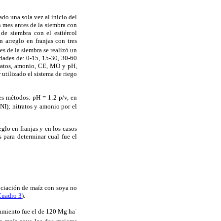
do una sola vez al inicio del
un mes antes de la siembra con
de siembra con el estiércol
 arreglo en franjas con tres
tes de la siembra se realizó un
dades de: 0-15, 15-30, 30-60
itratos, amonio, CE, MO y pH,
utilizado el sistema de riego
es métodos: pH = 1:2 p/v, en
NI); nitratos y amonio por el
glo en franjas y en los casos
s para determinar cual fue el
sociación de maíz con soya no
Cuadro 3
).
-
atamiento fue el de 120 Mg ha