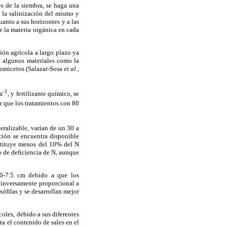
es de la siembra, se haga una
 la salinización del mismo y
uanto a sus horizontes y a las
de la materia orgánica en cada
ión agrícola a largo plazo ya
e algunos materiales como la
inomicetos (Salazar-Sosa
et al.,
-1
a
, y fertilizante químico, se
r que los tratamientos con 80
eralizable, varían de un 30 a
ción se encuentra disponible
stituye menos del 10% del N
o de deficiencia de N, aunque
 0-7.5 cm debido a que los
s inversamente proporcional a
sófilas y se desarrollan mejor
coles, debido a sus diferentes
a el contenido de sales en el