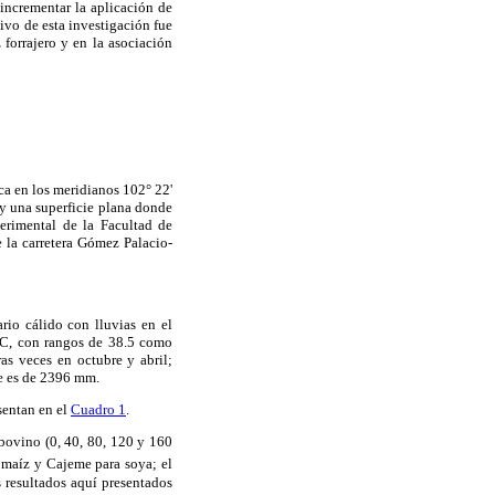
incrementar la aplicación de
tivo de esta investigación fue
 forrajero y en la asociación
ca en los meridianos 102° 22'
 y una superficie plana donde
perimental de la Facultad de
 la carretera Gómez Palacio-
rio cálido con lluvias en el
 °C, con rangos de 38.5 como
s veces en octubre y abril;
e es de 2396 mm.
esentan en el
Cuadro 1
.
 bovino (0, 40, 80, 120 y 160
a maíz y Cajeme para soya; el
s resultados aquí presentados