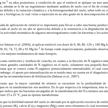
-1
Mg ha
en años posteriores, a condición de que el estiércol se aplique un mes ant
o, además se le de un seguimiento mediante análisis de suelo con el fin de evitar
sto debido a la variación climática y a la heterogeneidad del suelo, sobre todo en c
icas y biológicas, lo cual viene a repercutir en un alto grado de la descomposición 
ada de aplicación de estiércol es importante para llevar a cabo una buena producc
licado al suelo en un año se aprovecha debido a la resistencia a la degradación d
en la actividad enzimática de algunos microorganismos como las bacterias y los act
por Salazar
et al.
(2004), al aplicar estiércol con dosis de 0, 40, 80, 120 y 160 Mg h
-1
28, 62, 74, 72, 66 y 61 Mg ha
de forraje verde respectivamente, pudiendo observa
n los mejores rendimientos de maíz forrajero.
 como estiércoles y residuos de cosecha, en cuanto a la fracción de N orgánico min
sten grandes cantidades de N orgánico en el suelo, solamente una pequeña frac
misma que se conoce como N orgánico potencialmente mineralizable, el cual con
n embargo, el aporte por mineralización no es tenido muy en cuenta en el diagnóstic
tar las recomendaciones de fertilización (Salazar
et al.,
2007).
onan que la mayor cantidad de nitratos se encuentre en la profundidad de
an en su transformación son aerobios. En lo que respecta a la temperatura, ésta e
que indica que las bacterias encargadas de la transformación del N a nitratos son me
entre 25 a 35 °C, para su óptimo metabolismo.
 que la fertilidad natural del suelo es afectada por la aplicación excesiva de estiér
), potasio (K), calcio (Ca) y magnesio (Mg), entre otros elementos lo cual increment