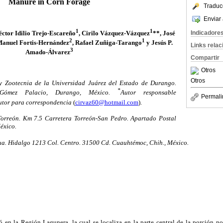
Manure in Corn Forage
Traduc
Enviar 
1
1
éctor Idilio Trejo-Escareño
, Cirilo Vázquez-Vázquez
**, José
Indicadore
2
1
Manuel Fortis-Hernández
, Rafael Zuñiga-Tarango
y Jesús P.
Links rela
3
Amado-Álvarez
Compartir
Otros
Otros
y Zootecnia de la Universidad Juárez del Estado de Durango.
*
 Gómez Palacio, Durango, México.
Autor responsable
Permali
utor para correspondencia
(
cirvaz60@hotmail.com
).
Torreón. Km 7.5 Carretera Torreón-San Pedro. Apartado Postal
éxico.
a. Hidalgo 1213 Col. Centro. 31500 Cd. Cuauhtémoc, Chih., México.
zó en la Región Lagunera, la cual se localiza en la parte central de la porción 