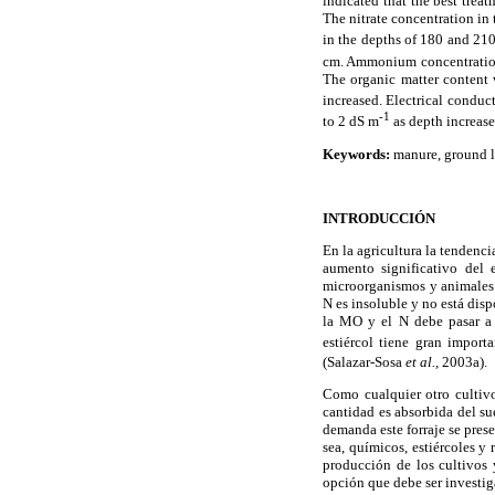
indicated that the best tre
The nitrate concentration in 
in the depths of 180 and 21
cm. Ammonium concentration 
The organic matter content 
increased. Electrical conduc
-1
to 2 dS m
as depth increase
Keywords:
manure, ground la
INTRODUCCIÓN
En la agricultura la tendenc
aumento significativo del e
microorganismos y animales 
N es insoluble y no está dis
la MO y el N debe pasar a 
estiércol tiene gran impor
(Salazar-Sosa
et al.,
2003a).
Como cualquier otro cultivo
cantidad es absorbida del su
demanda este forraje se prese
sea, químicos, estiércoles y
producción de los cultivos 
opción que debe ser investi