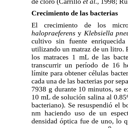
de cloro (Carrillo
et al.,
1998; R
Crecimiento de las bacterias
El crecimiento de los micr
halopraeferens
y
Klebsiella pne
cultivo sin fuente enriquecid
utilizando un matraz de un litro.
los matraces 1 mL de las bacte
transcurrir un período de 16 ho
límite para obtener células bact
cada una de las bacterias por sep
7938 g durante 10 minutos, se ex
10 mL de solución salina al 0.85
bacteriano). Se resuspendió el b
nm haciendo uso de un espectr
densidad óptica fue de uno, lo q