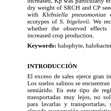
increased, Kp was particularly ef
dry weight of SRCH and CP seedl
with
Klebsiella pneuomoniae
c
ecotypes of
S. bigelovii.
We reco
whether the observed effects
increased crop production.
Keywords:
halophyte, halobacte
INTRODUCCIÓN
El exceso de sales ejerce gran in
Los suelos salinos se encuentran
semiárido. En este tipo de reg
transportadas muy lejos, no so
para lavarlas y transportarlas
elevada evaporación característic