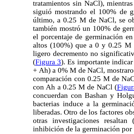
tratamientos sin NaCl), mientra
siguió mostrando el 100% de g
último, a 0.25 M de NaCl, se ob
también mostró un 100% de ger
el porcentaje de germinación e
altos (100%) que a 0 y 0.25 M 
ligero decremento no significati
(
Figura 3
). Es importante indic
+ Ah) a 0% M de NaCl, mostraron
comparación con 0.25 M de NaC
con Ah a 0.25 M de NaCl (
Figur
concuerdan con Bashan y Holgu
bacterias induce a la germinaci
liberadas. Otro de los factores ob
otras investigaciones resalta
inhibición de la germinación por