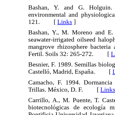
Bashan, Y. and G. Holguin. 1
environmental and physiologica
121. [
Links
]
Bashan, Y., M. Moreno and E.
seawater-irrigated oilseed halo
mangrove rhizosphere bacteria 
Fertil. Soils 32: 265-272. [
L
Besnier, F. 1989. Semillas biolo
Castelló, Madrid, España. [
Camacho, F. 1994. Dormancia d
Trillas. México, D. F. [
Link
Carrillo, A., M. Puente, T. Cas
biotecnológicas de ecología m
Pontificia Universidad Javerian