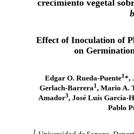
crecimiento vegetal sob
b
Effect of Inoculation of
on Germination
1
Edgar O. Rueda-Puente
*,
1
Gerlach-Barrera
, Mario A.
3
Amador
, José Luís García-
Pablo P
1
Universidad de Sonora, Depart