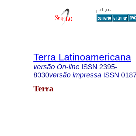
Terra Latinoamericana
versão On-line
ISSN
2395-
8030
versão impressa
ISSN
018
Terra