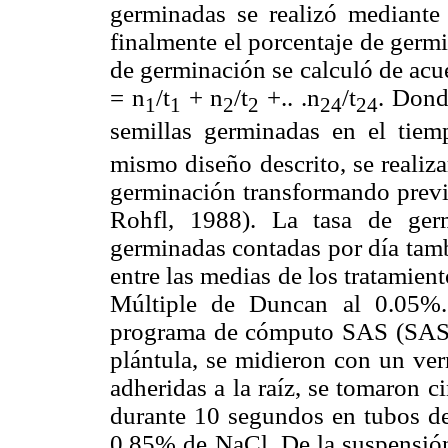
germinadas se realizó mediante 
finalmente el porcentaje de germi
de germinación se calculó de acu
= n
/t
+ n
/t
+.. .n
/t
. Dond
1
1
2
2
24
24
semillas germinadas en el tiem
mismo diseño descrito, se realiza
germinación transformando previ
Rohfl, 1988). La tasa de ger
germinadas contadas por día tambi
entre las medias de los tratamie
Múltiple de Duncan al 0.05%. 
programa de cómputo SAS (SAS, 2
plántula, se midieron con un ver
adheridas a la raíz, se tomaron c
durante 10 segundos en tubos de 
0.85% de NaCl. De la suspensión