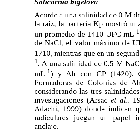
Salicornia bigelovii
Acorde a una salinidad de 0 M de
la raíz, la bacteria Kp mostró u
-1
un promedio de 1410 UFC mL
de NaCl, el valor máximo de UF
1710, mientras que en un segun
1
. A una salinidad de 0.5 M Na
-1
mL
) y Ah con CP (1420). C
Formadoras de Colonias de Ah
considerando las tres salinidade
investigaciones (Arsac
et al.,
19
Adachi, 1999) donde indican qu
radiculares juegan un papel i
anclaje.