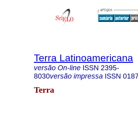
Terra Latinoamericana
versão On-line
ISSN
2395-
8030
versão impressa
ISSN
018
Terra