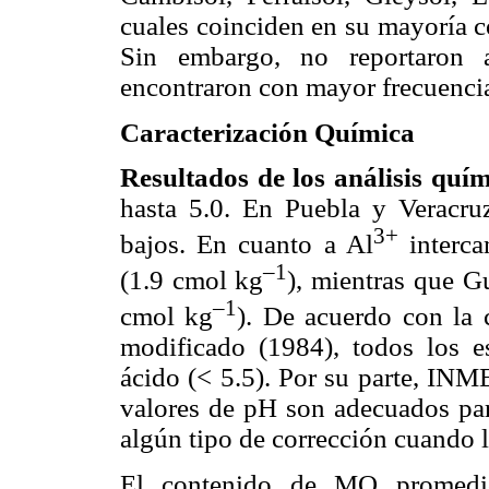
cuales coinciden en su mayoría c
Sin embargo, no reportaron 
encontraron con mayor frecuencia
Caracterización Química
Resultados de los análisis quí
hasta 5.0. En Puebla y Veracru
3+
bajos. En cuanto a Al
interca
–1
(1.9 cmol kg
), mientras que G
–1
cmol kg
). De acuerdo con la 
modificado (1984), todos los 
ácido (< 5.5). Por su parte, I
valores de pH son adecuados para
algún tipo de corrección cuando l
El contenido de MO promedio