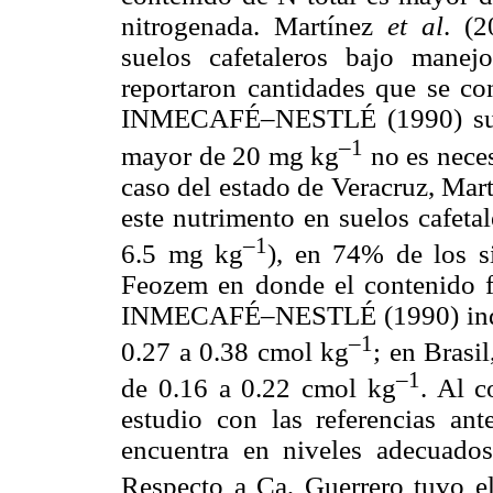
nitrogenada. Martínez
et al
. (2
suelos cafetaleros bajo mane
reportaron cantidades que se con
INMECAFÉ–NESTLÉ (1990) sugie
–1
mayor de 20 mg kg
no es necesa
caso del estado de Veracruz, Mar
este nutrimento en suelos cafeta
–1
6.5 mg kg
), en 74% de los s
Feozem en donde el contenido f
INMECAFÉ–NESTLÉ (1990) indica 
–1
0.27 a 0.38 cmol kg
; en Brasi
–1
de 0.16 a 0.22 cmol kg
. Al c
estudio con las referencias a
encuentra en niveles adecuados 
Respecto a Ca, Guerrero tuvo e