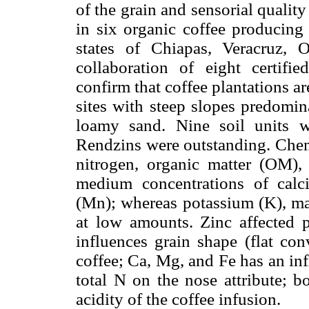
of the grain and sensorial qualit
in six organic coffee producing
states of Chiapas, Veracruz, 
collaboration of eight certifie
confirm that coffee plantations ar
sites with steep slopes predomin
loamy sand. Nine soil units w
Rendzins were outstanding. Chemi
nitrogen, organic matter (OM),
medium concentrations of cal
(Mn); whereas potassium (K), m
at low amounts. Zinc affected p
influences grain shape (flat con
coffee; Ca, Mg, and Fe has an in
total N on the nose attribute; b
acidity of the coffee infusion.