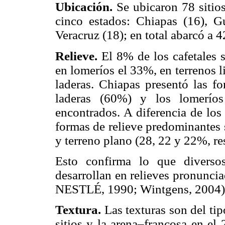
Ubicación.
Se ubicaron 78 sitio
cinco estados: Chiapas (16), G
Veracruz (18); en total abarcó a 
Relieve.
El 8% de los cafetales s
en lomeríos el 33%, en terrenos 
laderas. Chiapas presentó las fo
laderas (60%) y los lomeríos
encontrados. A diferencia de los 
formas de relieve predominantes 
y terreno plano (28, 22 y 22%, r
Esto confirma lo que diversos
desarrollan en relieves pronunc
NESTLÉ, 1990; Wintgens, 2004)
Textura.
Las texturas son del ti
sitios y la arena–francosa en el