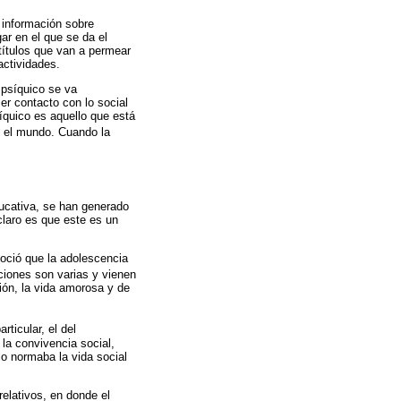
 información sobre
ar en el que se da el
 títulos que van a permear
actividades.
 psíquico se va
mer contacto con lo social
íquico es aquello que está
n el mundo. Cuando la
educativa, se han generado
claro es que este es un
noció que la adolescencia
iones son varias y vienen
ión, la vida amorosa y de
ticular, el del
la convivencia social,
lo normaba la vida social
relativos, en donde el