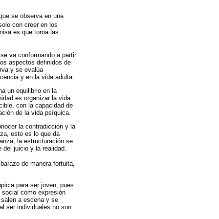
o que se observa en una
 solo con creer en los
emisa es que toma las
, se va conformando a partir
los aspectos definidos de
erva y se evalúa
cencia y en la vida adulta.
a un equilibrio en la
nidad es organizar la vida
cible, con la capacidad de
ación de la vida psíquica.
nocer la contradicción y la
za, esto es lo que da
anza, la estructuración se
el juicio y la realidad.
barazo de manera fortuita,
picia para ser joven, pues
ia social como expresión
s salen a escena y se
l ser individuales no son