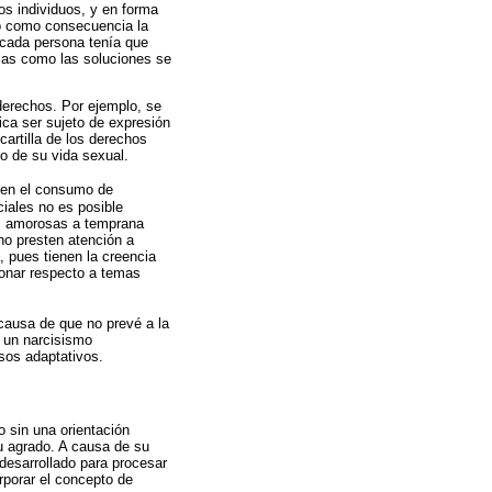
los individuos, y en forma
vo como consecuencia la
e cada persona tenía que
mas como las soluciones se
derechos. Por ejemplo, se
ca ser sujeto de expresión
artilla de los derechos
o de su vida sexual.
 en el consumo de
iales no es posible
es amorosas a temprana
no presten atención a
, pues tienen la creencia
ionar respecto a temas
 causa de que no prevé a la
 un narcisismo
asos adaptativos.
o sin una orientación
su agrado. A causa de su
desarrollado para procesar
orporar el concepto de