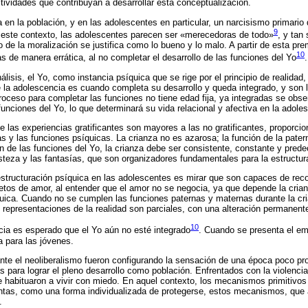
ctividades que contribuyan a desarrollar esta conceptualización.
ra en la población, y en las adolescentes en particular, un narcisismo primari
9
n este contexto, las adolescentes parecen ser «merecedoras de todo»
, y tan
de la moralización se justifica como lo bueno y lo malo. A partir de esta pr
10
s de manera errática, al no completar el desarrollo de las funciones del Yo
.
álisis, el Yo, como instancia psíquica que se rige por el principio de realidad
de la adolescencia es cuando completa su desarrollo y queda integrado, y son 
roceso para completar las funciones no tiene edad fija, ya integradas se obs
nciones del Yo, lo que determinará su vida relacional y afectiva en la adoles
las experiencias gratificantes son mayores a las no gratificantes, proporcion
as y las funciones psíquicas. La crianza no es azarosa; la función de la pater
ón de las funciones del Yo, la crianza debe ser consistente, constante y prede
isteza y las fantasías, que son organizadores fundamentales para la estructur
structuración psíquica en las adolescentes es mirar que son capaces de reco
etos de amor, al entender que el amor no se negocia, ya que depende la crian
quica. Cuando no se cumplen las funciones paternas y maternas durante la cri
representaciones de la realidad son parciales, con una alteración permanente d
10
cia es esperado que el Yo aún no esté integrado
. Cuando se presenta el em
 para las jóvenes.
te el neoliberalismo fueron configurando la sensación de una época poco pro
as para lograr el pleno desarrollo como población. Enfrentados con la violenc
e habituaron a vivir con miedo. En aquel contexto, los mecanismos primitivo
tas, como una forma individualizada de protegerse, estos mecanismos, que a
.