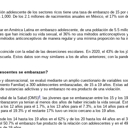
ión adolescente de los sectores ricos tiene una tasa de embarazo de 15 por
 1,000. De los 2.1 millones de nacimientos anuales en México, el 17% son 
ar en América Latina en embarazo adolescente, de una población de 5.5 mill
nes que han iniciado su vida sexual, el 36% no usa métodos anticonceptivos 
 métodos anticonceptivos de manera regular y una mínima proporción no ha in
coincide con la edad de las deserciones escolares. En 2020, el 43% de los 
scuela. Estos datos son muy similares a los de años anteriores; con la pan
lescentes se embarazan?
o y observacional, se evaluó mediante un amplio cuestionario de variables s
miento Familiar) a 300 adolescentes embarazadas, de 15 a 19 años. Estas ad
e sustancias adictivas y su embarazo no era producto de una violación.
4
dial de la Salud (OMS)
, las jóvenes que se embarazan entre los 15 y los 1
barazaron ya tenían al menos dos años de haber iniciado la vida sexual. Est
e a los 12 años para el 1.7%, a los 13 años para el 7.3%, a los 14 años para 
 para el 19.3% y el restante 17% tuvo un inicio cercano a los 19 años.
esde los 14 hasta los 19 años en el 62% y de los 20 hasta los 44 años en el 
l 50.7% el embarazo fue producto de la relación con adolescentes y en el 49
ás de 19 años.