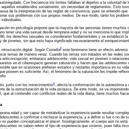
utorregulado. Con frecuencia los limites fallaban al dejarlos a la voluntad de 
ón aquellos establecidos socialmente, sin necesidad de reglamentos. Esto tu
 causa de la interpretación de las reglas de convivencia, pues se entendió qu
ionar sus problemas con sus propios medios. De ese modo, tanto los proble
 individuales.
igación en psicología propone que la mayoría de las personas tienen muchos 
 tener una vida sexual desde temprana edad y no se menciona lo que impli
90, los derechos sexuales se consideraron fundamentales y se estableció la c
 de jóvenes, sin que esto haya significado necesariamente el enriquecimient
8
intoxicación digital. Según Cornella
este fenómeno tiene un efecto adverso
tocar temas de manera veraz. Cuando los temas son tratados en las redes soc
sea anticoncepción, embarazo adolescente, vida sexual en jóvenes o relacion
uestos en el ciberespacio generan saturación y hacen que las adolescentes 
osible que en ocasiones prefieran evitarlos y restarles importancia en su vida
que poseen es suficiente. Así, el fenómeno de la saturación les impide reflex
llo.
9
ón, junto con los merecimientos
, afecta la conformación de la autoestima a
te de la estructuración de la vida psíquica. De este modo, se va imponiendo
gil, que al contender con conflictos reales de la vida diaria, tiene muchos frac
ía
mprana edad y ser capaz de metabolizar la experiencia puede resultar complej
olescentes a confirmar o rechazar la experiencia, y a definir si fue o no de 
 no pueden conceptualizar el placer: fisiológicamente, el cuerpo aún no está 
lescentes no saben referir el tipo de experiencia que vivieron, pues falta inc