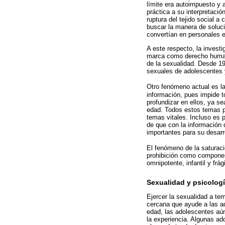
límite era autoimpuesto y a
práctica a su interpretaci
ruptura del tejido social a
buscar la manera de soluc
convertían en personales e
A este respecto, la invest
marca como derecho humano
de la sexualidad. Desde 19
sexuales de adolescentes y
Otro fenómeno actual es la 
información, pues impide 
profundizar en ellos, ya 
edad. Todos estos temas p
temas vitales. Incluso es p
de que con la información 
importantes para su desarro
El fenómeno de la saturaci
prohibición como componen
omnipotente, infantil y frá
Sexualidad y psicolog
Ejercer la sexualidad a te
cercana que ayude a las ad
edad, las adolescentes aún
la experiencia. Algunas ado