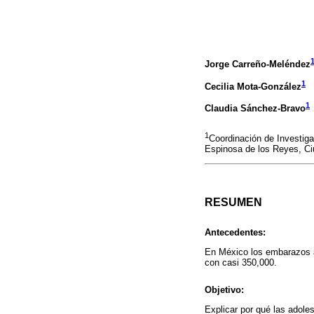
Jorge Carreño-Meléndez
1
Cecilia Mota-González
1
Claudia Sánchez-Bravo
1
Coordinación de Investigac
Espinosa de los Reyes, C
RESUMEN
Antecedentes:
En México los embarazos a
con casi 350,000.
Objetivo:
Explicar por qué las adol