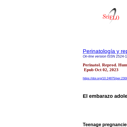
Perinatología y 
On-line version
ISSN
2524-
Perinatol. Reprod. Hum
Epub Oct 02, 2023
https://doi.org/10.24875/per.23
El embarazo adole
Teenage pregnancies: