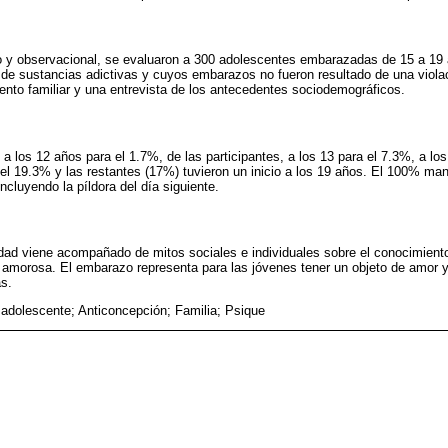
io y observacional, se evaluaron a 300 adolescentes embarazadas de 15 a 19 
e sustancias adictivas y cuyos embarazos no fueron resultado de una violaci
ento familiar y una entrevista de los antecedentes sociodemográficos.
e a los 12 años para el 1.7%, de las participantes, a los 13 para el 7.3%, a lo
 el 19.3% y las restantes (17%) tuvieron un inicio a los 19 años. El 100% ma
cluyendo la píldora del día siguiente.
ad viene acompañado de mitos sociales e individuales sobre el conocimient
a amorosa. El embarazo representa para las jóvenes tener un objeto de amor y
s.
dolescente; Anticoncepción; Familia; Psique