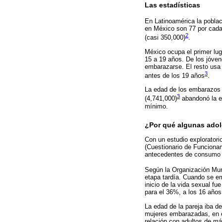
Las estadísticas
En Latinoamérica la poblac
en México son 77 por cada
2
(casi 350,000)
.
México ocupa el primer lug
15 a 19 años. De los jóve
embarazarse. El resto usa
3
antes de los 19 años
.
La edad de los embarazos 
3
(4,741,000)
abandonó la e
mínimo.
¿Por qué algunas ado
Con un estudio exploratori
(Cuestionario de Funciona
antecedentes de consumo d
Según la Organización Mun
etapa tardía. Cuando se em
inicio de la vida sexual fu
para el 36%, a los 16 años
La edad de la pareja iba d
mujeres embarazadas, en e
relación con adultos de m