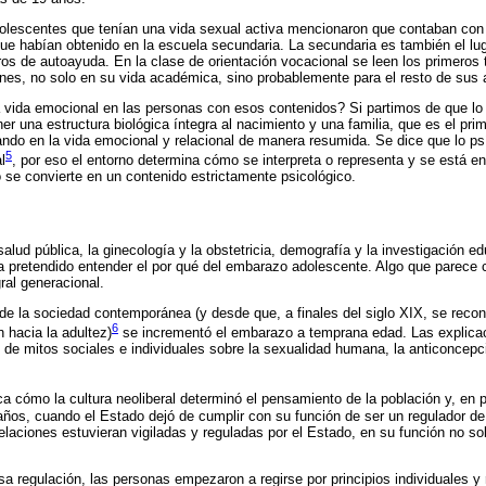
adolescentes que tenían una vida sexual activa mencionaron que contaban con
e habían obtenido en la escuela secundaria. La secundaria es también el lug
bros de autoayuda. En la clase de orientación vocacional se leen los primeros
nes, no solo en su vida académica, sino probablemente para el resto de sus 
 vida emocional en las personas con esos contenidos? Si partimos de que lo
er una estructura biológica íntegra al nacimiento y una familia, que es el pri
do en la vida emocional y relacional de manera resumida. Se dice que lo ps
5
l
, por eso el entorno determina cómo se interpreta o representa y se está e
o se convierte en un contenido estrictamente psicológico.
alud pública, la ginecología y la obstetricia, demografía y la investigación 
 pretendido entender el por qué del embarazo adolescente. Algo que parece 
ral generacional.
de la sociedad contemporánea (y desde que, a finales del siglo XIX, se reco
6
 hacia la adultez)
se incrementó el embarazo a temprana edad. Las explicac
e mitos sociales e individuales sobre la sexualidad humana, la anticoncepc
a cómo la cultura neoliberal determinó el pensamiento de la población y, en par
os, cuando el Estado dejó de cumplir con su función de ser un regulador de 
laciones estuvieran vigiladas y reguladas por el Estado, en su función no so
a regulación, las personas empezaron a regirse por principios individuales y 