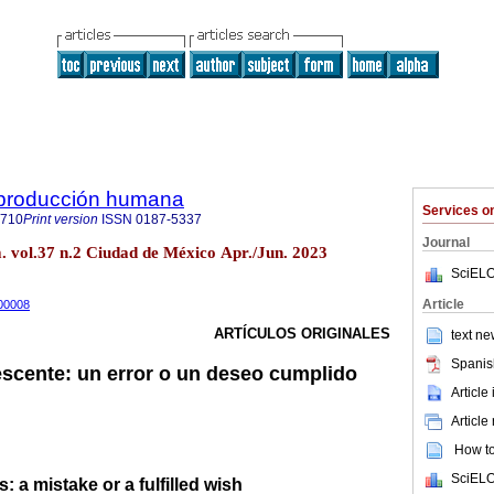
reproducción humana
Services 
1710
Print version
ISSN
0187-5337
Journal
. vol.37 n.2 Ciudad de México Apr./Jun. 2023
SciELO
Article
000008
ARTÍCULOS ORIGINALES
text ne
Spanis
scente: un error o un deseo cumplido
Article
Article
How to 
SciELO
 a mistake or a fulfilled wish