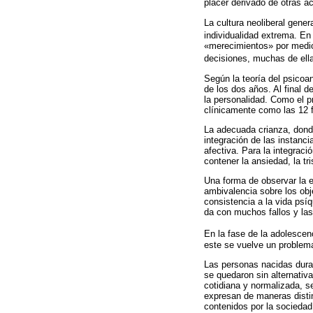
placer derivado de otras a
La cultura neoliberal gene
individualidad extrema. E
«merecimientos» por medio 
decisiones, muchas de ella
Según la teoría del psicoan
de los dos años. Al final 
la personalidad. Como el p
clínicamente como las 12 fu
La adecuada crianza, donde 
integración de las instanci
afectiva. Para la integraci
contener la ansiedad, la tr
Una forma de observar la e
ambivalencia sobre los obj
consistencia a la vida psí
da con muchos fallos y las 
En la fase de la adolescen
este se vuelve un problema
Las personas nacidas duran
se quedaron sin alternativ
cotidiana y normalizada, s
expresan de maneras distin
contenidos por la sociedad