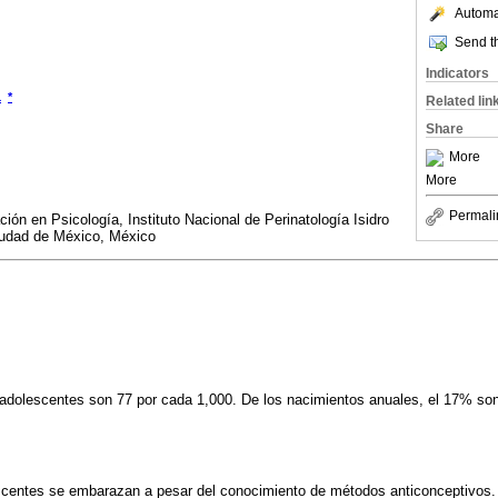
Automat
Send th
Indicators
1
*
Related lin
Share
More
More
Permali
ión en Psicología, Instituto Nacional de Perinatología Isidro
iudad de México, México
dolescentes son 77 por cada 1,000. De los nacimientos anuales, el 17% so
escentes se embarazan a pesar del conocimiento de métodos anticonceptivos.