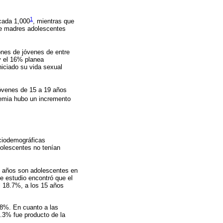
1
 cada 1,000
, mientras que
de madres adolescentes
ones de jóvenes de entre
y el 16% planea
iciado su vida sexual
jóvenes de 15 a 19 años
demia hubo un incremento
ociodemográficas
olescentes no tenían
9 años son adolescentes en
e estudio encontró que el
el 18.7%, a los 15 años
38%. En cuanto a las
.3% fue producto de la