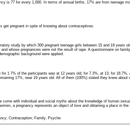
cy is 77 for every 1,000. In terms of annual births, 17% are from teenage mo
ls get pregnant in spite of knowing about contraceptives.
ratory study by which 300 pregnant teenage girls between 15 and 19 years ol
 and whose pregnancies were not the result of rape. A questionnaire on fami
odemographic background were applied.
e for 1.7% of the participants was at 12 years old; for 7.3%, at 13; for 18.7%, 
remaining 17%, near 19 years old. All of them (100%) stated they knew about c
e come with individual and social myths about the knowledge of human sexual
women, a pregnancy represents an object of love and obtaining a place in the w
ncy; Contraception; Family; Psyche