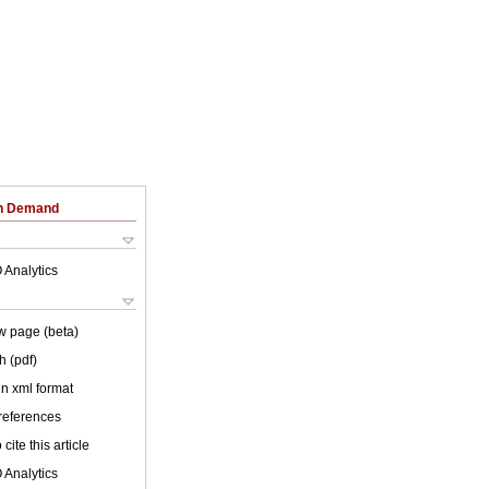
on Demand
 Analytics
w page (beta)
h (pdf)
 in xml format
 references
cite this article
 Analytics