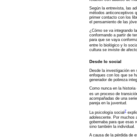
Según la entrevista, las 
métodos anticonceptivos qu
primer contacto con los li
el pensamiento de las jóve
¿Cómo se va integrando la
conformando a partir de ten
para que se vaya conforman
entre lo biológico y lo socia
cultura se inviste de afect
Desde lo social
Desde la investigación en s
enfoques con los que se ha
generador de pobreza integ
Como nunca en la historia 
es un proceso de transición
acompañadas de una serie d
pareja en la juventud.
7
La psicología social
explic
adolescente. Por muchos añ
gobernaba para que esas re
sino también la individual.
A causa de la pérdida de es