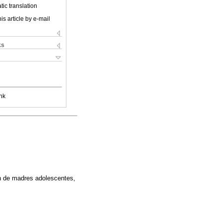
ic translation
is article by e-mail
ks
nk
n de madres adolescentes,