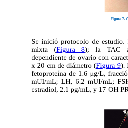
Se inició protocolo de estudio
mixta (
Figura 8
); la TAC a
dependiente de ovario con caracte
x 20 cm de diámetro (
Figura 9
).
fetoproteína de 1.6 μg/L, fracci
mUI/mL; LH, 6.2 mUI/mL; FSH,
estradiol, 2.1 pg/mL, y 17-OH P