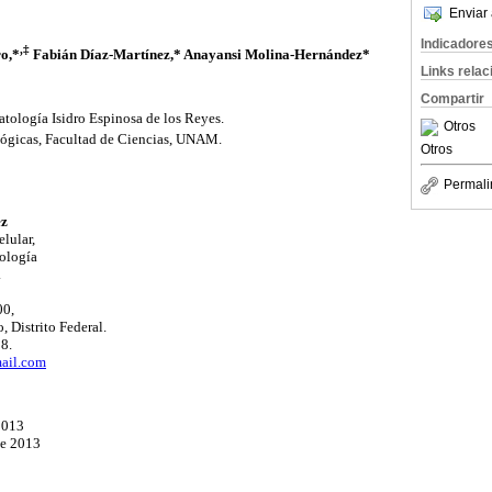
Enviar 
Indicadore
,‡
o,*
Fabián Díaz-Martínez,* Anayansi Molina-Hernández*
Links rela
Compartir
atología Isidro Espinosa de los Reyes.
Otros
lógicas, Facultad de Ciencias, UNAM.
Otros
Permali
ez
lular,
tología
.
00,
 Distrito Federal.
8.
ail.com
2013
de 2013