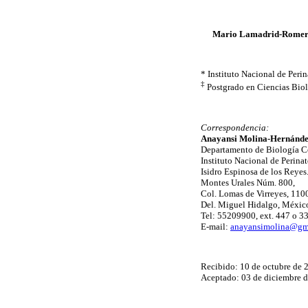
Mario Lamadrid-Romer
* Instituto Nacional de Perin
‡
Postgrado en Ciencias Bio
Correspondencia:
Anayansi Molina-Hernánd
Departamento de Biología Ce
Instituto Nacional de Perina
Isidro Espinosa de los Reyes
Montes Urales Núm. 800,
Col. Lomas de Virreyes, 110
Del. Miguel Hidalgo, México,
Tel: 55209900, ext. 447 o 33
E-mail:
anayansimolina@gm
Recibido: 10 de octubre de 
Aceptado: 03 de diciembre 