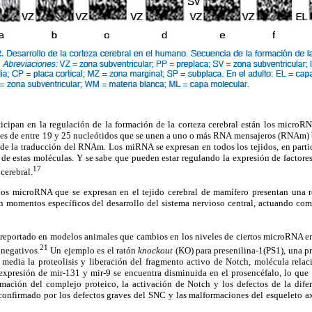
ticipan en la regulación de la formación de la corteza cerebral están los mic
es de entre 19 y 25 nucleótidos que se unen a uno o más RNA mensajeros (RNAm) 
de la traducción del RNAm. Los miRNA se expresan en todos los tejidos, en partic
 de estas moléculas. Y se sabe que pueden estar regulando la expresión de factore
17
 cerebral.
los microRNA que se expresan en el tejido cerebral de mamífero presentan una r
 momentos específicos del desarrollo del sistema nervioso central, actuando como
reportado en modelos animales que cambios en los niveles de ciertos microRNA en 
21
 negativos.
Un ejemplo es el ratón
knockout
(KO) para presenilina-1(PS1), una p
media la proteolisis y liberación del fragmento activo de Notch, molécula relac
la expresión de mir-131 y mir-9 se encuentra disminuida en el prosencéfalo, lo qu
rmación del complejo proteico, la activación de Notch y los defectos de la difer
 confirmado por los defectos graves del SNC y las malformaciones del esqueleto ax