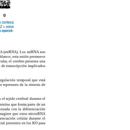
roRNA (miRNA). Los miRNA son
blanco; esta unión promueve
ular, el cerebro presenta una
s de transcripción implicados
egulación temporal que está
 represores de la síntesis de
el tejido cerebral durante el
roteína que forma parte de un
ionada con la diferenciación
e sugiere que estos microRNA
enciación celular durante el
ial presentes en los KO para