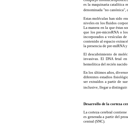
es la maquinaria catalítica 
denominada "no canónica", qu
Estas moléculas han sido enc
niveles en los fluidos corpo
La manera en la que éstas so
que los pre-microRNA o los
incorporados a vesículas de 
contenido al espacio extrace
la presencia de pre-miRNA y
El descubrimiento de molécu
invasivas. El DNA fetal en
hemolítica del recién nacido
En los últimos años, diverso
diferentes estadios fisioló
ser extraídos a partir de s
inclusive, llegar a distingui
Desarrollo de la corteza c
La corteza cerebral contiene 
es generada a partir del pro
central (SNC).