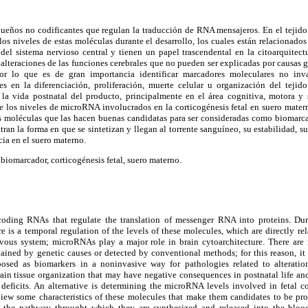
os no codificantes que regulan la traducción de RNA mensajeros. En el tejido 
los niveles de estas moléculas durante el desarrollo, los cuales están relacionad
del sistema nervioso central y tienen un papel trascendental en la citoarquitect
 alteraciones de las funciones cerebrales que no pueden ser explicadas por causas g
or lo que es de gran importancia identificar marcadores moleculares no inva
es en la diferenciación, proliferación, muerte celular u organización del teji
la vida postnatal del producto, principalmente en el área cognitiva, motora y s
 los niveles de microRNA involucrados en la corticogénesis fetal en suero mater
tas moléculas que las hacen buenas candidatas para ser consideradas como biomarca
ntran la forma en que se sintetizan y llegan al torrente sanguíneo, su estabilidad, 
cia en el suero materno.
omarcador, corticogénesis fetal, suero materno.
ding RNAs that regulate the translation of messenger RNA into proteins. Du
e is a temporal regulation of the levels of these molecules, which are directly rela
rvous system; microRNAs play a major role in brain cytoarchitecture. There are m
ained by genetic causes or detected by conventional methods; for this reason, it 
osed as biomarkers in a noninvasive way for pathologies related to alterations
rain tissue organization that may have negative consequences in postnatal life and
 deficits. An alternative is determining the microRNA levels involved in fetal co
eview some characteristics of these molecules that make them candidates to be pr
the pathway throught which they are synthesized and released into the bloodst