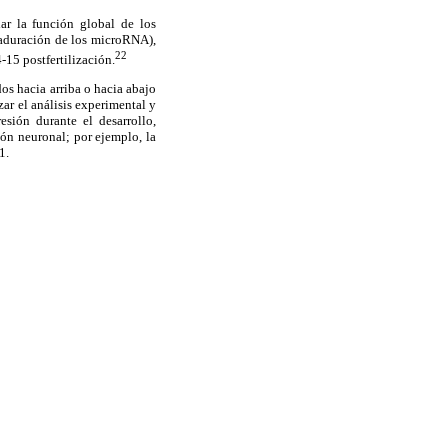
ar la función global de los
maduración de los microRNA),
22
-15 postfertilización.
os hacia arriba o hacia abajo
izar el análisis experimental y
sión durante el desarrollo,
ión neuronal; por ejemplo, la
1.