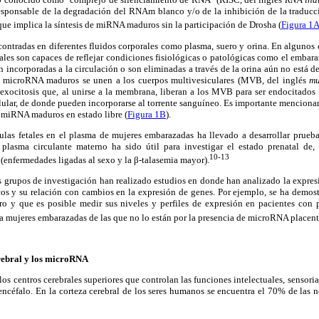
responsable de la degradación del RNAm blanco y/o de la inhibición de la traducció
e implica la síntesis de miRNA maduros sin la participación de Drosha (
Figura 1
ontradas en diferentes fluidos corporales como plasma, suero y orina. En algunos 
rales son capaces de reflejar condiciones fisiológicas o patológicas como el embara
n incorporadas a la circulación o son eliminadas a través de la orina aún no está de
 microRNA maduros se unen a los cuerpos multivesiculares (MVB, del inglés
mu
exocitosis que, al unirse a la membrana, liberan a los MVB para ser endocitados p
lular, de donde pueden incorporarse al torrente sanguíneo. Es importante menciona
 miRNA maduros en estado libre (
Figura 1B
).
las fetales en el plasma de mujeres embarazadas ha llevado a desarrollar prueba
 plasma circulante materno ha sido útil para investigar el estado prenatal de,
10-13
 (enfermedades ligadas al sexo y la β-talasemia mayor).
s grupos de investigación han realizado estudios en donde han analizado la expre
gicos y su relación con cambios en la expresión de genes. Por ejemplo, se ha dem
uero y que es posible medir sus niveles y perfiles de expresión en pacientes con 
r a mujeres embarazadas de las que no lo están por la presencia de microRNA placent
erebral y los microRNA
los centros cerebrales superiores que controlan las funciones intelectuales, sensoria
sencéfalo. En la corteza cerebral de los seres humanos se encuentra el 70% de las 