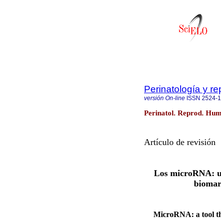
Perinatología y 
versión On-line
ISSN
2524-
Perinatol. Reprod. Hum.
Artículo de revisión
Los microRNA: u
biomarc
MicroRNA: a tool tha