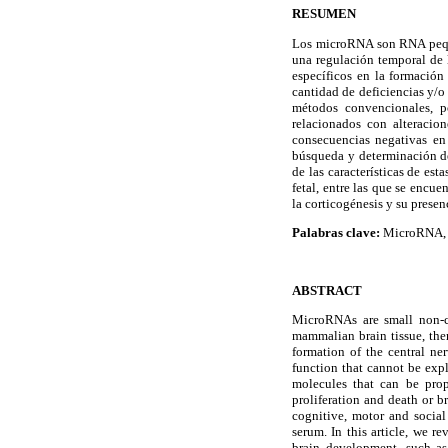
RESUMEN
Los microRNA son RNA pequeñ
una regulación temporal de 
específicos en la formación 
cantidad de deficiencias y/o
métodos convencionales, p
relacionados con alteracion
consecuencias negativas en 
búsqueda y determinación de
de las características de es
fetal, entre las que se encue
la corticogénesis y su presen
Palabras clave:
MicroRNA, bi
ABSTRACT
MicroRNAs are small non-co
mammalian brain tissue, ther
formation of the central ne
function that cannot be expl
molecules that can be prop
proliferation and death or b
cognitive, motor and social
serum. In this article, we r
brain development, such as 