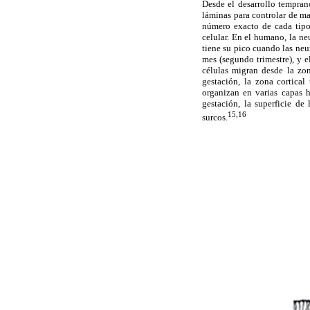
Desde el desarrollo tempran
láminas para controlar de ma
número exacto de cada tipo
celular. En el humano, la ne
tiene su pico cuando las neur
mes (segundo trimestre), y e
células migran desde la zon
gestación, la zona cortical
organizan en varias capas h
gestación, la superficie de
15,16
surcos.