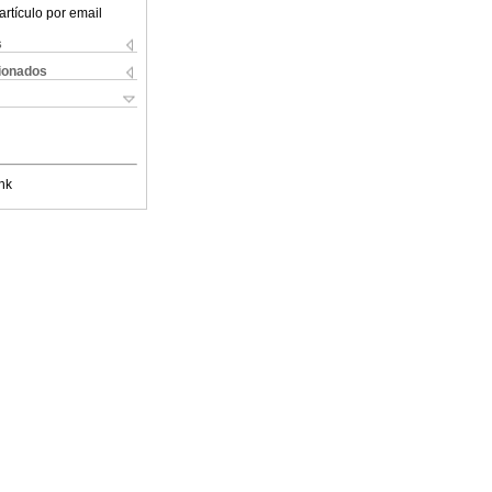
artículo por email
s
cionados
nk