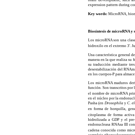
expression pattern during co
Key words:
MicroRNA, biomar
Biosíntesis de microRNA y s
Los microRNA son una clase 
hidroxilo en el extremo 3'. 
Una característica general d
manera en la que realiza su
su traducción mediante tres
desestabilización del RNAm 
en los cuerpos-P para almac
Los microRNA maduros deriva
función. Son transcritos por
el nombre de microRNA prim
en el núcleo por la endonuc
Pasha (en
Drosophila
y
C. e
en forma de horquilla, ge
citoplasma de forma activ
hidrolizada a GDP y el pre
endonucleasa RNAsa III con
cadena conocida como mic
complejo ribonucleoproteic