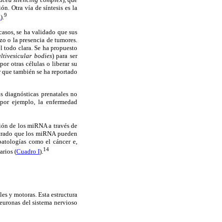
n. Otra vía de síntesis es la
9
A
).
casos, se ha validado que sus
zo o la presencia de tumores.
l todo clara. Se ha propuesto
ltivesicular bodies
) para ser
or otras células o liberar su
r que también se ha reportado
s diagnósticas prenatales no
 por ejemplo, la enfermedad
sión de los miRNA a través de
ostrado que los miRNA pueden
patologías como el cáncer e,
14
arios (
Cuadro I
).
les y motoras. Esta estructura
neuronas del sistema nervioso