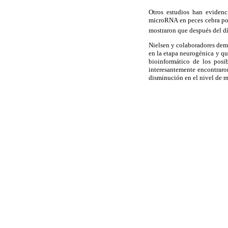
Otros estudios han evidenc
microRNA en peces cebra por
mostraron que después del día
Nielsen y colaboradores demo
en la etapa neurogénica y que
bioinformático de los posi
interesantemente encontraron
disminución en el nivel de m