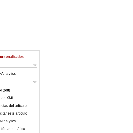
Personalizados
 Analytics
l (pdf)
lo en XML
cias del artículo
itar este artículo
 Analytics
ción automática