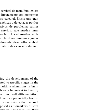
cerebral de mamífero, existe
os directamente con momentos
ura cerebral. Existe una gran
enéticas o detectadas por los
sivos de problemas sutiles
do nervioso que puedan tener
ocial. Una alternativa es la
no. Aquí revisaremos algunas
dores del desarrollo cerebral
su patrón de expresión durante
ring the development of the
ted to specific stages in the
ultiple alterations in brain
is very important to identify
 upon cell differentiation,
 that can potentially lead to
rticogenesis in the maternal
oposed as biomarkers of fetal
ream, their stability, their