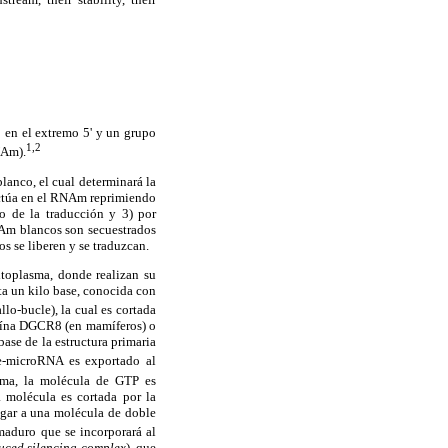
 en el extremo 5' y un grupo
1,2
NAm).
lanco, el cual determinará la
ectúa en el RNAm reprimiendo
io de la traducción y 3) por
NAm blancos son secuestrados
 se liberen y se traduzcan.
itoplasma, donde realizan su
ta un kilo base, conocida con
llo-bucle), la cual es cortada
teína DGCR8 (en mamíferos) o
base de la estructura primaria
-microRNA es exportado al
sma, la molécula de GTP es
 molécula es cortada por la
gar a una molécula de doble
maduro que se incorporará al
ced silencing complex
), que