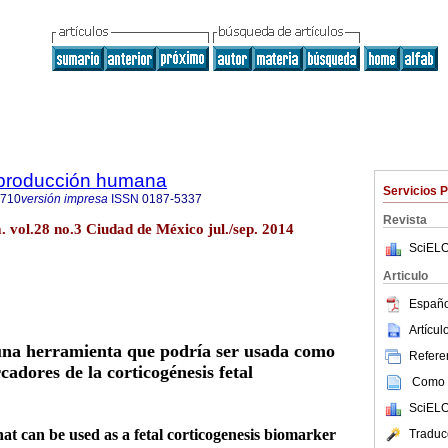
reproducción humana
Servicios 
1710
versión impresa
ISSN
0187-5337
Revista
 vol.28 no.3 Ciudad de México jul./sep. 2014
SciELO
Articulo
Españo
Artícu
na herramienta que podría ser usada como
Referen
adores de la corticogénesis fetal
Como c
SciELO
t can be used as a fetal corticogenesis biomarker
Traduc