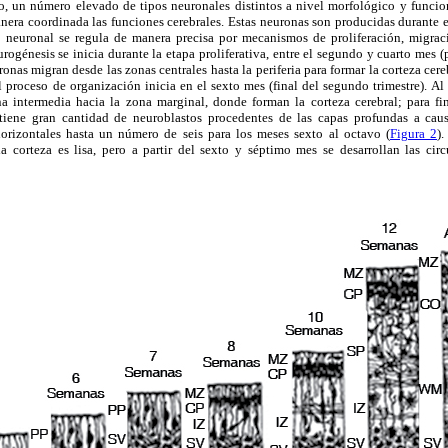
o, un número elevado de tipos neuronales distintos a nivel morfológico y funcion
nera coordinada las funciones cerebrales. Estas neuronas son producidas durante e
 neuronal se regula de manera precisa por mecanismos de proliferación, migraci
urogénesis se inicia durante la etapa proliferativa, entre el segundo y cuarto mes (
onas migran desde las zonas centrales hasta la periferia para formar la corteza cereb
l proceso de organización inicia en el sexto mes (final del segundo trimestre). Al 
a intermedia hacia la zona marginal, donde forman la corteza cerebral; para fin
 tiene gran cantidad de neuroblastos procedentes de las capas profundas a cau
orizontales hasta un número de seis para los meses sexto al octavo (
Figura 2
)
 la corteza es lisa, pero a partir del sexto y séptimo mes se desarrollan las cir