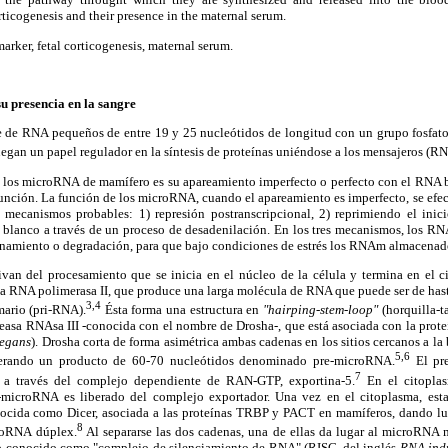
rticogenesis and their presence in the maternal serum.
ker, fetal corticogenesis, maternal serum.
u presencia en la sangre
de RNA pequeños de entre 19 y 25 nucleótidos de longitud con un grupo fosfato
Juegan un papel regulador en la síntesis de proteínas uniéndose a los mensajeros (R
e los microRNA de mamífero es su apareamiento imperfecto o perfecto con el RNA b
 función. La función de los microRNA, cuando el apareamiento es imperfecto, se ef
 mecanismos probables: 1) represión postranscripcional, 2) reprimiendo el inic
blanco a través de un proceso de desadenilación. En los tres mecanismos, los R
enamiento o degradación, para que bajo condiciones de estrés los RNAm almacenados
n del procesamiento que se inicia en el núcleo de la célula y termina en el c
 la RNA polimerasa II, que produce una larga molécula de RNA que puede ser de has
3,4
ario (pri-RNA).
Ésta forma una estructura en
"hairping-stem-loop"
(horquilla-ta
leasa RNAsa III -conocida con el nombre de Drosha-, que está asociada con la pro
legans
). Drosha corta de forma asimétrica ambas cadenas en los sitios cercanos a la 
5,6
nerando un producto de 60-70 nucleótidos denominado pre-microRNA.
El pre
7
a a través del complejo dependiente de RAN-GTP, exportina-5.
En el citopla
-microRNA es liberado del complejo exportador. Una vez en el citoplasma, esta
ocida como Dicer, asociada a las proteínas TRBP y PACT en mamíferos, dando lu
8
roRNA dúplex.
Al separarse las dos cadenas, una de ellas da lugar al microRNA 
o conocido como "complejo de silenciamiento de RNA" (RISC, del inglés
RNA indu