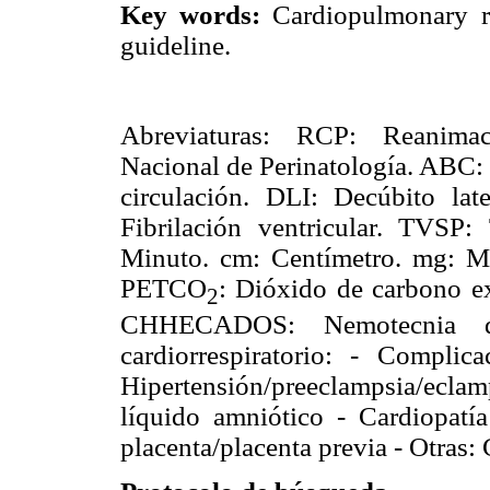
Key words:
Cardiopulmonary res
guideline.
Abreviaturas: RCP: Reanimaci
Nacional de Perinatología. ABC: 
circulación. DLI: Decúbito lat
Fibrilación ventricular. TVSP: 
Minuto. cm: Centímetro. mg: Mil
PETCO
: Dióxido de carbono e
2
CHHECADOS: Nemotecnia de
cardiorrespiratorio: - Complic
Hipertensión/preeclampsia/ecla
líquido amniótico - Cardiopatí
placenta/placenta previa - Otras