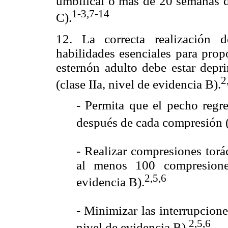
umbilical o más de 20 semanas de
1-3,7-14
C).
12. La correcta realización d
habilidades esenciales para prop
esternón adulto debe estar dep
2
(clase IIa, nivel de evidencia B).
- Permita que el pecho regr
después de cada compresión (c
- Realizar compresiones torá
al menos 100 compresione
2,5,6
evidencia B).
- Minimizar las interrupcione
2,5,6
nivel de evidencia B).