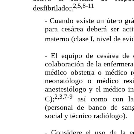
2,5,8-11
desfibrilador.
- Cuando existe un útero gr
para cesárea deberá ser act
materno (clase I, nivel de evi
- El equipo de cesárea de 
colaboración de la enfermera
médico obstetra o médico r
neonatólogo o médico res
anestesiólogo y el médico int
2,3,7-9
C);
así como con la 
(personal de banco de sangr
social y técnico radiólogo).
- Considere el uso de la e