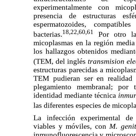
experimentalmente con micop
presencia de estructuras esf
espermatozoides, compatibl
18,22,60,61
bacterias.
Por otro lad
micoplasmas en la región media 
los hallazgos obtenidos mediant
(TEM, del inglés
transmision el
estructuras parecidas a micopl
TEM pudieran ser en realidad es
plegamiento membranal; por t
identidad mediante técnica
inmu
las diferentes especies de micopl
La infección experimental de
viables y móviles, con
M. geni
inmunofluorescencia y microscopi