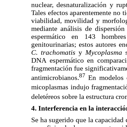
nuclear, desnaturalización y ru
Tales efectos aparentemente no t
viabilidad, movilidad y morfolog
mediante análisis de dispersión
espermático en 143 hombres i
genitourinarias; estos autores e
C. trachomatis
y
Mycoplasma
s
DNA espermático en comparación
fragmentación fue significativam
87
antimicrobianos.
En modelos ce
micoplasmas indujo fragmentaci
deletéreos sobre la estructura cr
4. Interferencia en la interacc
Se ha sugerido que la capacidad 