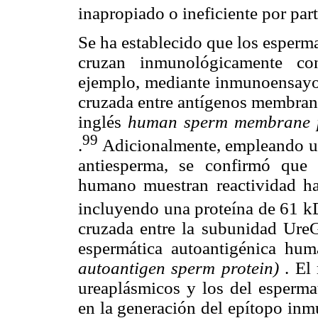
inapropiado o ineficiente por par
Se ha establecido que los esper
cruzan inmunológicamente con
ejemplo, mediante inmunoensayos
cruzada entre antígenos membran
inglés
human sperm membrane p
99
.
Adicionalmente, empleando u
antiesperma, se confirmó que 
humano muestran reactividad ha
incluyendo una proteína de 61 k
cruzada entre la subunidad UreG
espermática autoantigénica hu
autoantigen sperm protein)
. El 
ureaplásmicos y los del esperm
en la generación del epítopo i