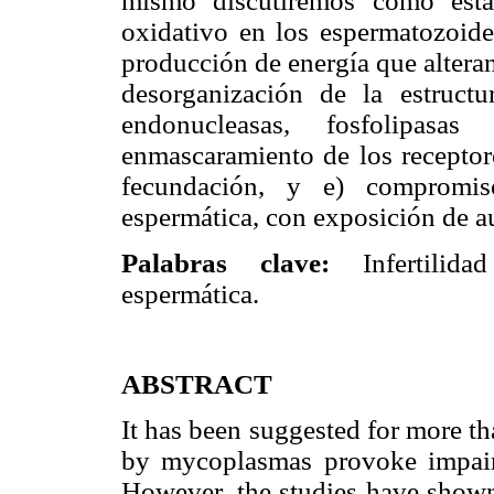
mismo discutiremos cómo estas
oxidativo en los espermatozoide
producción de energía que alteran
desorganización de la estructu
endonucleasas, fosfolipasas
enmascaramiento de los receptore
fecundación, y e) compromi
espermática, con exposición de a
Palabras clave:
Infertilidad
espermática.
ABSTRACT
It has been suggested for more th
by mycoplasmas provoke impair
However, the studies have shown 