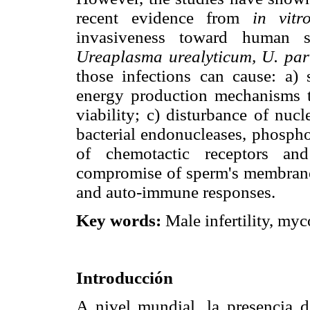
recent evidence from
in vitr
invasiveness toward human
Ureaplasma urealyticum, U. p
those infections can cause: a) 
energy production mechanisms t
viability; c) disturbance of nucl
bacterial endonucleases, phosph
of chemotactic receptors and
compromise of sperm's membrane i
and auto-immune responses.
Key words:
Male infertility, myc
Introducción
A nivel mundial, la presencia de