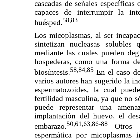
cascadas de señales específicas o
capaces de interrumpir la in
58,83
huésped.
Los micoplasmas, al ser incapace
sintetizan nucleasas soluble
mediante las cuales pueden degr
hospederas, como una forma de 
58,84,85
biosíntesis.
En el caso d
varios autores han sugerido la i
espermatozoides, la cual pued
fertilidad masculina, ya que no s
puede representar una amenaz
implantación del huevo, el des
50,61,63,86-88
embarazo.
Otros ef
espermática por micoplasmas i