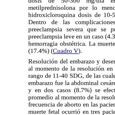
dosis de 50-300 mg/día e
metilprednisolona por lo me
hidroxicloroquina dosis de 10-
Dentro de las complicacione
preeclampsia severa que se pr
preeclampsia leve en un caso (4.
hemorragia obstétrica. La muerte
(17.4%) (
Cuadro V
).
Resolución del embarazo y desen
al momento de la resolución en
rango de 11-40 SDG, de las cuale
embarazo fue la abdominal cesáre
y en dos casos (8.7%) se efec
promedio al momento de la reso
frecuencia de aborto en las pacie
muerte fetal ocurrió en tres paci