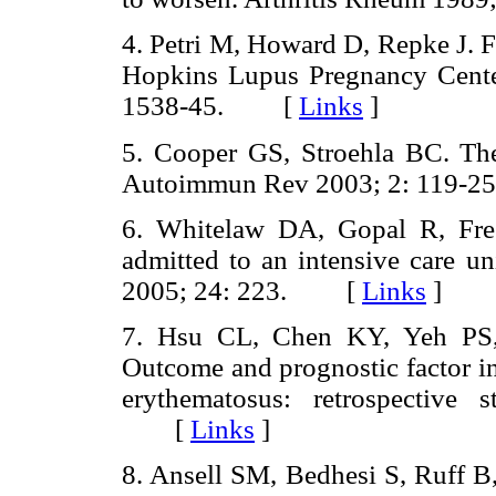
4. Petri M, Howard D, Repke J. F
Hopkins Lupus Pregnancy Center
1538-45. [
Links
]
5. Cooper GS, Stroehla BC. Th
Autoimmun Rev 2003; 2: 119
6. Whitelaw DA, Gopal R, Fre
admitted to an intensive care un
2005; 24: 223. [
Links
]
7. Hsu CL, Chen KY, Yeh PS
Outcome and prognostic factor in 
erythematosus: retrospective
[
Links
]
8. Ansell SM, Bedhesi S, Ruff 