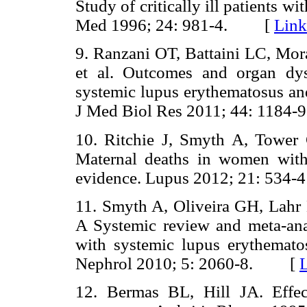
Study of critically ill patients w
Med 1996; 24: 981-4. [
Link
9. Ranzani OT, Battaini LC, Mora
et al. Outcomes and organ dysfu
systemic lupus erythematosus and
J Med Biol Res 2011; 44: 11
10. Ritchie J, Smyth A, Tower
Maternal deaths in women with 
evidence. Lupus 2012; 21: 5
11. Smyth A, Oliveira GH, Lah
A Systemic review and meta-ana
with systemic lupus erythemato
Nephrol 2010; 5: 2060-8. [
12. Bermas BL, Hill JA. Effe