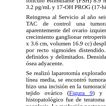
folículo estimulante (FSH) 8.9 
3.2 pg/mL y 17-OH PROG (17-hid
Reingresa al Servicio al año se
TAC de control una tumora
aparentemente del ovario izquier
crecimiento ganglionar retroperit
x 3.6 cm, volumen 16.9 cc) despl
por recto sigmoides distendido
definidos y delimitados. Densida
ósea adyacente.
Se realizó laparotomía explorado
línea media, se encontró tumora
hizo una incisión en la tumoraci
tejido ovárico (
Figura 9
) y 
histopatológico fue de teratoma