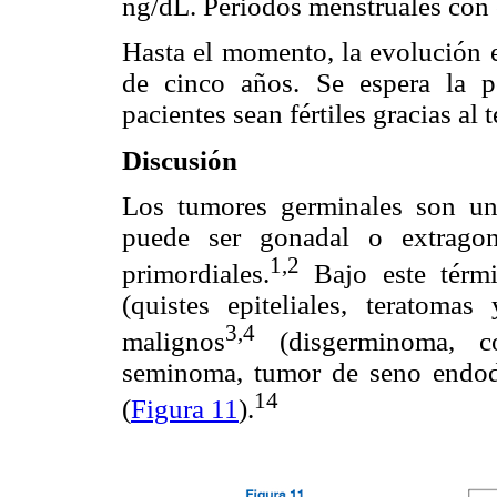
ng/dL. Periodos menstruales con c
Hasta el momento, la evolución e
de cinco años. Se espera la 
pacientes sean fértiles gracias al 
Discusión
Los tumores germinales son un
puede ser gonadal o extragon
1,2
primordiales.
Bajo este térmi
(quistes epiteliales, teratom
3,4
malignos
(disgerminoma, cor
seminoma, tumor de seno endod
14
(
Figura 11
).