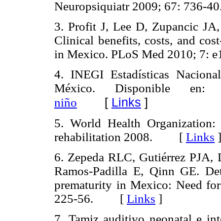
Neuropsiquiatr 2009; 67: 736
3. Profit J, Lee D, Zupancic JA,
Clinical benefits, costs, and cos
in Mexico. PLoS Med 2010; 7
4. INEGI Estadísticas Naciona
México. Disponible en
[
Links
]
niño
5. World Health Organization:
rehabilitation 2008. [
Links
6. Zepeda RLC, Gutiérrez PJA, 
Ramos-Padilla E, Qinn GE. Dete
prematurity in Mexico: Need fo
225-56. [
Links
]
7. Tamiz auditivo neonatal e in