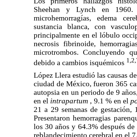
Los primeros hallazgos histol
Sheehan y Lynch en 1960. L
microhemorragías, edema cereb
sustancia blanca, con vasculop
principalmente en el lóbulo occip
necrosis fibrinoide, hemorragi
microtrombos. Concluyendo qu
1,2,
debido a cambios isquémicos
López Llera estudió las causas d
ciudad de México, fueron 365 caso
autopsia en un periodo de 9 años
en el
intrapartum
, 9.1 % en el
p
21 a 29 semanas de gestación, 
Presentaron hemorragias parenqu
los 30 años y 64.3% después de l
reblandecimiento cerebral en el 