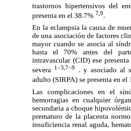
trastornos hipertensivos del e
7,9
presenta en el 38.7%
.
En la eclampsia la causa de muer
de una asociación de factores cl
mayor cuando se asocia al sínd
hasta el 70% antes del part
intravascular (CID) ese present
1–3,7–9
severa
. y asociado al s
adulto (SIRPA) se presenta en e
Las complicaciones en el sí
hemorragias en cualquier órga
secundaria a choque hipovolémic
prematuro de la placenta normoi
insuficiencia renal aguda, hema