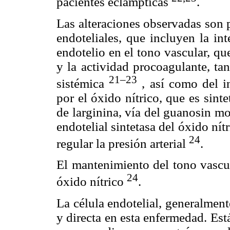
pacientes eclámpticas
.
Las alteraciones observadas son 
endoteliales, que incluyen la in
endotelio en el tono vascular, q
y la actividad procoagulante, ta
21–23
sistémica
, así como del i
por el óxido nítrico, que es sinte
de larginina, vía del guanosin m
endotelial sintetasa del óxido nít
24
regular la presión arterial
.
El mantenimiento del tono vascul
24
óxido nítrico
.
La célula endotelial, generalment
y directa en esta enfermedad. Est