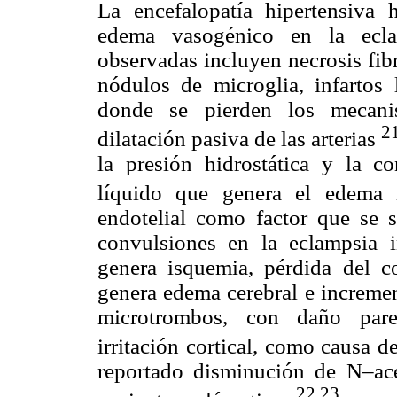
La encefalopatía hipertensiv
edema vasogénico en la eclamp
observadas incluyen necrosis fibr
nódulos de microglia, infartos 
donde se pierden los mecanis
2
dilatación pasiva de las arterias
la presión hidrostática y la c
líquido que genera el edema i
endotelial como factor que se 
convulsiones en la eclampsia i
genera isquemia, pérdida del c
genera edema cerebral e increme
microtrombos, con daño pare
irritación cortical, como causa 
reportado disminución de N–acet
22,23