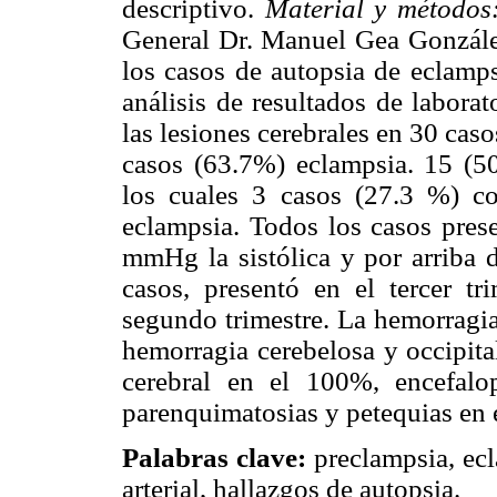
descriptivo.
Material y método
General Dr. Manuel Gea González,
los casos de autopsia de eclamps
análisis de resultados de labora
las lesiones cerebrales en 30 cas
casos (63.7%) eclampsia. 15 (
los cuales 3 casos (27.3 %) c
eclampsia. Todos los casos prese
mmHg la sistólica y por arriba 
casos, presentó en el tercer t
segundo trimestre. La hemorragia
hemorragia cerebelosa y occipit
cerebral en el 100%, encefalo
parenquimatosias y petequias en e
Palabras clave:
preclampsia, ecl
arterial, hallazgos de autopsia.