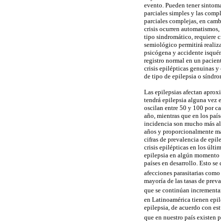
evento. Pueden tener sintoma
parciales simples y las compl
parciales complejas, en cambi
crisis ocurren automatismos, 
tipo sindromático, requiere c
semiológico permitirá realiz
psicógena y accidente isquém
registro normal en un pacien
crisis epilépticas genuinas y 
de tipo de epilepsia o síndro
Las epilepsias afectan apro
tendrá epilepsia alguna vez e
oscilan entre 50 y 100 por ca
año, mientras que en los país
incidencia son mucho más alt
años y proporcionalmente más
cifras de prevalencia de epile
crisis epilépticas en los últi
epilepsia en algún momento d
países en desarrollo. Esto se
afecciones parasitarias como 
mayoría de las tasas de prev
que se continúan incrementa
en Latinoamérica tienen epil
epilepsia, de acuerdo con est
que en nuestro país existen 