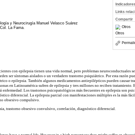
Indicadore
Links rela
Compartir
ología y Neurocirugía Manuel Velasco Suárez
Otros
 Col. La Fama.
Otros
Permali
cientes con epilepsia tienen una vida normal, pero problemas neuroconductuales s
eden ser síntomas aislados o un verdadero trastorno psiquiátrico. Por esta razón pu
átrico o epilepsia. También algunos medicamentos antiepilépticos pueden causar tra
onas en Latinoamérica sufren de epilepsia y tres millones no reciben tratamiento.
tá enfermedad. Los trastornos psicopatológicos más frecuentes en epilepsia son psico
tico diferencial. La epilepsia parcial con manifestaciones múltiples es la más fáci
rno obsesivo compulsivo.
psia, trastorno obsesivo convulsivo, correlación, diagnóstico diferencial.
ilepsy have a normal life. However in a high percentage they might suffer an obses