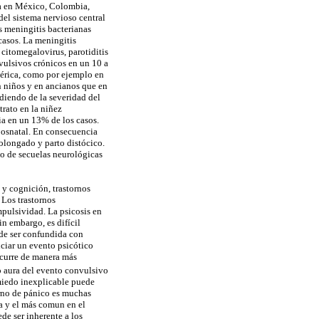
ca en México, Colombia,
del sistema nervioso central
s meningitis bacterianas
casos. La meningitis
 citomegalovirus, parotiditis
vulsivos crónicos en un 10 a
mérica, como por ejemplo en
en niños y en ancianos que en
diendo de la severidad del
trato en la niñez
ia en un 13% de los casos.
 posnatal. En consecuencia
rolongado y parto distócico.
nto de secuelas neurológicas
 y cognición, trastornos
 Los trastornos
mpulsividad. La psicosis en
in embargo, es difícil
ede ser confundida con
nciar un evento psicótico
ocurre de manera más
o aura del evento convulsivo
 miedo inexplicable puede
orno de pánico es muchas
ia y el más comun en el
ede ser inherente a los