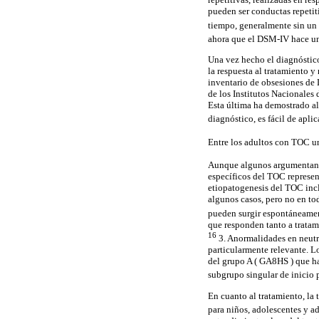
pueden ser conductas repetit
tiempo, generalmente sin un
ahora que el DSM-IV hace una
Una vez hecho el diagnóstico
la respuesta al tratamiento y
inventario de obsesiones de 
de los Institutos Nacionales
Esta última ha demostrado alt
diagnóstico, es fácil de apli
Entre los adultos con TOC un 
Aunque algunos argumentan 
específicos del TOC represen
etiopatogenesis del TOC incl
algunos casos, pero no en to
pueden surgir espontáneame
que responden tanto a tratam
16
3. Anormalidades en neutr
particularmente relevante. L
del grupo A ( GA8HS ) que h
subgrupo singular de inicio
En cuanto al tratamiento, la
para niños, adolescentes y 