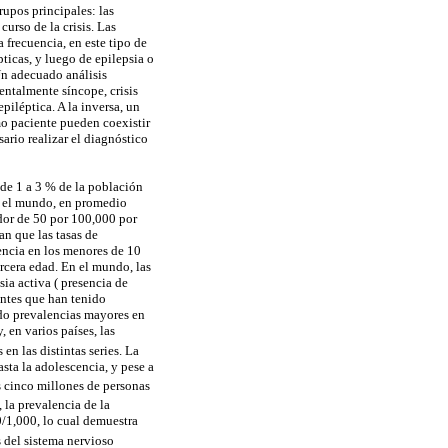
rupos principales: las
curso de la crisis. Las
 frecuencia, en este tipo de
ticas, y luego de epilepsia o
n adecuado análisis
entalmente síncope, crisis
iléptica. A la inversa, un
o paciente pueden coexistir
sario realizar el diagnóstico
 de 1 a 3 % de la población
en el mundo, en promedio
edor de 50 por 100,000 por
an que las tasas de
dencia en los menores de 10
rcera edad. En el mundo, las
sia activa ( presencia de
ientes que han tenido
ado prevalencias mayores en
 en varios países, las
en las distintas series. La
sta la adolescencia, y pese a
s cinco millones de personas
 la prevalencia de la
20/1,000, lo cual demuestra
s del sistema nervioso