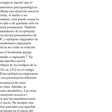
irugía se reportó que el
transtornos psicopatológicos
eflejar una situación reactiva
iente, el medio a ser
momento, esto puede causar la
a calle o de quedarse sólo en
o quizá permanente. También
ratamiento de la epilepsia
n involucrar pensamientos de
OC y epilepsia originados en
consideramos importante
sticas así como su relación
 con el homónimo griego
4
agarrado o capturado
. En
rada
(morbus sacer),
llanos de los tiempos de la
XVl, en 1552 en el código
III los epilépticos empezaron
 con presentación diferente
ecurrencia de crisis
s crisis. Además, se
orno metabólico. Las crisis
a neuronal excesiva e
s en que las manifestaciones
l inicio. No siempre esta
isis parciales son aquellas
al menos en el inicio del