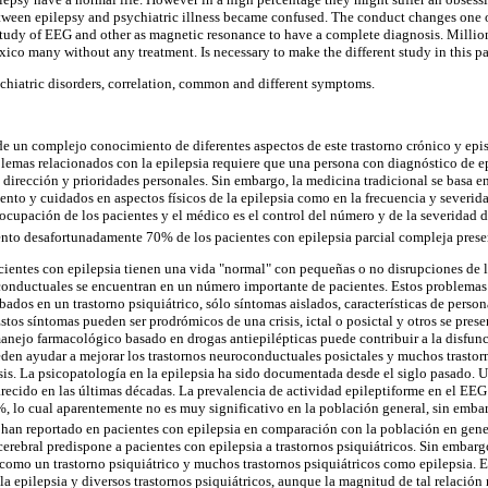
ween epilepsy and psychiatric illness became confused. The conduct changes one of
study of EEG and other as magnetic resonance to have a complete diagnosis. Millions
ico many without any treatment. Is necessary to make the different study in this pa
chiatric disorders, correlation, common and different symptoms.
 de un complejo conocimiento de diferentes aspectos de este trastorno crónico y epi
lemas relacionados con la epilepsia requiere que una persona con diagnóstico de ep
 dirección y prioridades personales. Sin embargo, la medicina tradicional se basa e
ento y cuidados en aspectos físicos de la epilepsia como en la frecuencia y severida
cupación de los pacientes y el médico es el control del número y de la severidad de 
iento desafortunadamente 70% de los pacientes con epilepsia parcial compleja prese
ientes con epilepsia tienen una vida "normal" con pequeñas o no disrupciones de 
onductuales se encuentran en un número importante de pacientes. Estos problema
ados en un trastorno psiquiátrico, sólo síntomas aislados, características de perso
stos síntomas pueden ser prodrómicos de una crisis, ictal o posictal y otros se pre
 manejo farmacológico basado en drogas antiepilépticas puede contribuir a la disfun
den ayudar a mejorar los trastornos neuroconductuales posictales y muchos trastorn
sis. La psicopatología en la epilepsia ha sido documentada desde el siglo pasado.
recido en las últimas décadas. La prevalencia de actividad epileptiforme en el EEG 
 %, lo cual aparentemente no es muy significativo en la población general, sin emb
 han reportado en pacientes con epilepsia en comparación con la población en gen
erebral predispone a pacientes con epilepsia a trastornos psiquiátricos. Sin embargo
omo un trastorno psiquiátrico y muchos trastornos psiquiátricos como epilepsia. En
la epilepsia y diversos trastornos psiquiátricos, aunque la magnitud de tal relación 