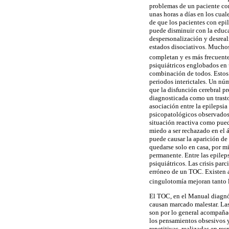
problemas de un paciente con
unas horas a días en los cual
de que los pacientes con epil
puede disminuir con la educac
despersonalización y desreali
estados disociativos. Muchos 
completan y es más frecuente
psiquiátricos englobados en u
combinación de todos. Estos 
periodos interictales. Un nú
que la disfunción cerebral pr
diagnosticada como un trasto
asociación entre la epilepsia
psicopatológicos observados 
situación reactiva como puede
miedo a ser rechazado en el 
puede causar la aparición de 
quedarse solo en casa, por mi
permanente. Entre las epilep
psiquiátricos. Las crisis par
erróneo de un TOC. Existen a
cingulotomía mejoran tanto 
El TOC, en el Manual diagnós
causan marcado malestar. La
son por lo general acompañad
los pensamientos obsesivos y
repetitivas, realizadas en re