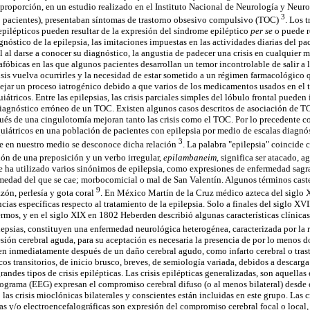
roporción, en un estudio realizado en el Instituto Nacional de Neurología y Neuroc
3
0 pacientes), presentaban síntomas de trastorno obsesivo compulsivo (TOC)
. Los 
epilépticos pueden resultar de la expresión del síndrome epiléptico
per se
o puede r
nóstico de la epilepsia, las imitaciones impuestas en las actividades diarias del pac
l al darse a conocer su diagnóstico, la angustia de padecer una crisis en cualquier 
fóbicas en las que algunos pacientes desarrollan un temor incontrolable de salir a l
risis vuelva ocurrirles y la necesidad de estar sometido a un régimen farmacológic
lejar un proceso iatrogénico debido a que varios de los medicamentos usados en el t
átricos. Entre las epilepsias, las crisis parciales simples del lóbulo frontal puede
diagnóstico erróneo de un TOC. Existen algunos casos descritos de asociación de T
pués de una cingulotomía mejoran tanto las crisis como el TOC. Por lo precedente 
iquiátricos en una población de pacientes con epilepsia por medio de escalas diagnó
3
ue en nuestro medio se desconoce dicha relación
. La palabra "epilepsia" coincide
ión de una preposición y un verbo irregular,
epilambaneim,
significa ser atacado, 
se ha utilizado varios sinónimos de epilepsia, como expresiones de enfermedad sag
medad del que se cae; morbocomicial o mal de San Valentín. Algunos términos caste
9
zón, perlesía y gota coral
. En México Martín de la Cruz médico azteca del siglo 
ias específicas respecto al tratamiento de la epilepsia. Solo a finales del siglo XV
rmos, y en el siglo XIX en 1802 Heberden describió algunas características clínicas
ilepsias, constituyen una enfermedad neurológica heterogénea, caracterizada por la r
esión cerebral aguda, para su aceptación es necesaria la presencia de por lo menos do
ren inmediatamente después de un daño cerebral agudo, como infarto cerebral o trast
cos transitorios, de inicio brusco, breves, de semiología variada, debidos a descarg
randes tipos de crisis epilépticas. Las crisis epilépticas generalizadas, son aquella
alograma (EEG) expresan el compromiso cerebral difuso (o al menos bilateral) desde e
as crisis mioclónicas bilaterales y conscientes están incluidas en este grupo. Las cr
as y/o electroencefalográficas son expresión del compromiso cerebral focal o local, 