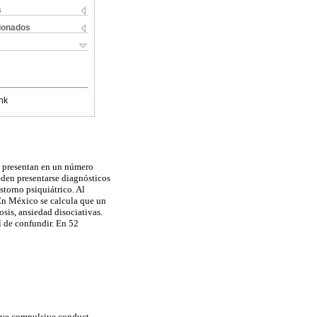
s
cionados
nk
e presentan en un número
eden presentarse diagnósticos
storno psiquiátrico. Al
 En México se calcula que un
sis, ansiedad disociativas.
l de confundir. En 52
sive compulsive conduct