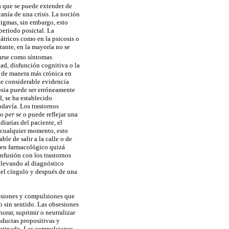
a que se puede extender de
canía de una crisis. La noción
tigmas, sin embargo, esto
periodo posictal. La
átricos como en la psicosis o
tante, en la mayoría no se
arse como síntomas
dad, disfunción cognitiva o la
n de manera más crónica en
te considerable evidencia
epsia puede ser erróneamente
, se ha establecido
odavía. Los trastornos
co
per se
o puede reflejar una
diarias del paciente, el
n cualquier momento, esto
le de salir a la calle o de
imen farmacológico quizá
nfusión con los trastornos
 llevando al diagnóstico
del cíngulo y después de una
sesiones y compulsiones que
 sin sentido. Las obsesiones
orar, suprimir o neutralizar
nductas propositivas y
reotipado. Las compulsiones