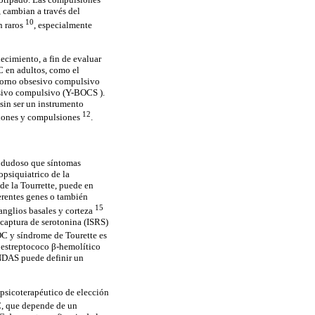
 cambian a través del
10
n raros
, especialmente
ecimiento, a fin de evaluar
OC en adultos, como el
storno obsesivo compulsivo
sesivo compulsivo (Y-BOCS ).
 sin ser un instrumento
12
sesiones y compulsiones
.
s dudoso que síntomas
opsiquiatrico de la
de la Tourrette, puede en
ferentes genes o también
15
anglios basales y corteza
ecaptura de serotonina (ISRS)
OC y síndrome de Tourette es
 estreptococo β-hemolítico
ANDAS puede definir un
 psicoterapéutico de elección
OC, que depende de un