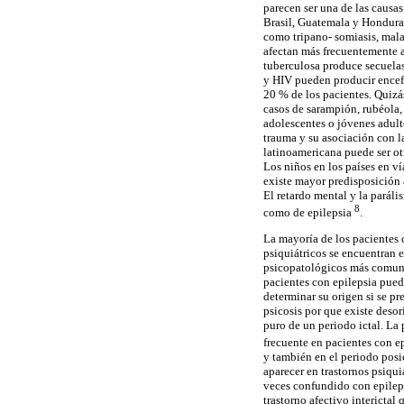
parecen ser una de las causa
Brasil, Guatemala y Honduras,
como tripano- somiasis, mala
afectan más frecuentemente a
tuberculosa produce secuelas
y HIV pueden producir encefa
20 % de los pacientes. Quiz
casos de sarampión, rubéola, 
adolescentes o jóvenes adult
trauma y su asociación con la
latinoamericana puede ser ot
Los niños en los países en ví
existe mayor predisposición 
El retardo mental y la paráli
8
como de epilepsia
.
La mayoría de los pacientes 
psiquiátricos se encuentran 
psicopatológicos más comunes 
pacientes con epilepsia puede
determinar su origen si se p
psicosis por que existe deso
puro de un periodo ictal. La
frecuente en pacientes con e
y también en el periodo posi
aparecer en trastornos psiqui
veces confundido con epilepsi
trastorno afectivo interictal