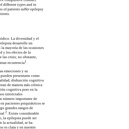
 different types and in
 of patients suffer epilepsy
tients.
sódico. La diversidad y el
ilepsia desarrolle un
n la mayoría de las ocasiones
d y los efectos de la
las crisis; no obstante,
1
ntan recurrencia
.
las emociones y su
s pueden presentarse como
nalidad, disfunción cognitiva
sentan de manera más crónica
ción cognitiva pero en la
os interictales
 Un número importante de
en pacientes psiquiátricos se
argo grandes rangos de
2
eral
. Existe considerable
, la epilepsia puede ser
 la actualidad, se ha
no es clara y en nuestro