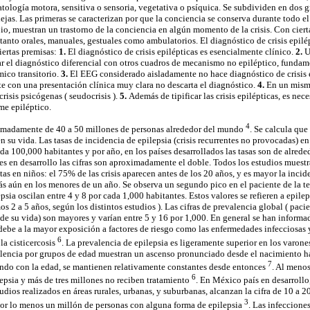
tología motora, sensitiva o sensoria, vegetativa o psíquica. Se subdividen en dos g
ejas. Las primeras se caracterizan por que la conciencia se conserva durante todo el 
o, muestran un trastorno de la conciencia en algún momento de la crisis. Con cierta
tanto orales, manuales, gestuales como ambulatorios. El diagnóstico de crisis epilép
iertas premisas:
1.
El diagnóstico de crisis epilépticas es esencialmente clínico.
2.
U
ar el diagnóstico diferencial con otros cuadros de mecanismo no epiléptico, fundam
ico transitorio.
3.
El EEG considerado aisladamente no hace diagnóstico de crisis ep
te con una presentación clínica muy clara no descarta el diagnóstico.
4.
En un mism
crisis psicógenas ( seudocrisis ).
5.
Además de tipificar las crisis epilépticas, es nece
me epiléptico.
4
ximadamente de 40 a 50 millones de personas alrededor del mundo
. Se calcula que
n su vida. Las tasas de incidencia de epilepsia (crisis recurrentes no provocadas) 
da 100,000 habitantes y por año, en los países desarrollados las tasas son de alred
es en desarrollo las cifras son aproximadamente el doble. Todos los estudios muestr
as en niños: el 75% de las crisis aparecen antes de los 20 años, y es mayor la inci
 aún en los menores de un año. Se observa un segundo pico en el paciente de la te
psia oscilan entre 4 y 8 por cada 1,000 habitantes. Estos valores se refieren a epilep
mos 2 a 5 años, según los distintos estudios ). Las cifras de prevalencia global ( pac
e su vida) son mayores y varían entre 5 y 16 por 1,000. En general se han inform
 debe a la mayor exposición a factores de riesgo como las enfermedades infecciosas y,
6
la cisticercosis
. La prevalencia de epilepsia es ligeramente superior en los varones 
alencia por grupos de edad muestran un ascenso pronunciado desde el nacimiento ha
7
ndo con la edad, se mantienen relativamente constantes desde entonces
. Al meno
6
epsia y más de tres millones no reciben tratamiento
. En México país en desarrollo,
udios realizados en áreas rurales, urbanas, y suburbanas, alcanzan la cifra de 10 a 
3
por lo menos un millón de personas con alguna forma de epilepsia
. Las infeccione