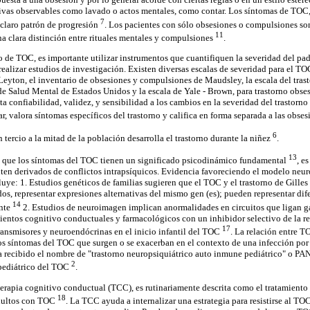
ivas observables como lavado o actos mentales, como contar. Los síntomas de TOC,
7
 claro patrón de progresión
. Los pacientes con sólo obsesiones o compulsiones so
11
 clara distinción entre rituales mentales y compulsiones
.
 de TOC, es importante utilizar instrumentos que cuantifiquen la severidad del pad
 realizar estudios de investigación. Existen diversas escalas de severidad para el T
Leyton, el inventario de obsesiones y compulsiones de Maudsley, la escala del tra
 de Salud Mental de Estados Unidos y la escala de Yale - Brown, para trastorno ob
a confiabilidad, validez, y sensibilidad a los cambios en la severidad del trastorno
car, valora síntomas específicos del trastorno y califica en forma separada a las ob
6
tercio a la mitad de la población desarrolla el trastorno durante la niñez
.
13
que los síntomas del TOC tienen un significado psicodinámico fundamental
, e
ten derivados de conflictos intrapsíquicos. Evidencia favoreciendo el modelo neur
uye: 1. Estudios genéticos de familias sugieren que el TOC y el trastorno de Gilles 
dos, representar expresiones alternativas del mismo gen (es); pueden representar di
14
nte
2. Estudios de neuroimagen implican anormalidades en circuitos que ligan g
ientos cognitivo conductuales y farmacológicos con un inhibidor selectivo de la r
17
ansmisores y neuroendócrinas en el inicio infantil del TOC
. La relación entre T
os síntomas del TOC que surgen o se exacerban en el contexto de una infección por
a recibido el nombre de "trastorno neuropsiquiátrico auto inmune pediátrico" o P
2
 pediátrico del TOC
.
 terapia cognitivo conductual (TCC), es rutinariamente descrita como el tratamiento
18
adultos con TOC
. La TCC ayuda a internalizar una estrategia para resistirse al T