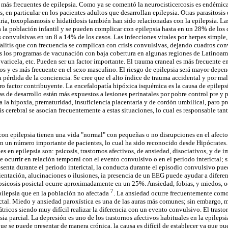
s más frecuentes de epilepsia. Como ya se comentó la neurocisticercosis es endémi
 en particular en los pacientes adultos que desarrollan epilepsia. Otras parasitosis 
ria, toxoplasmosis e hidatidosis también han sido relacionadas con la epilepsia. La
 la población infantil y se pueden complicar con epilepsia hasta en un 28% de los 
 convulsivas en un 8 a 14% de los casos. Las infecciones virales por herpes simple,
litis que con frecuencia se complican con crisis convulsivas, dejando cuadros con
ás los programas de vacunación con baja cobertura en algunas regiones de Latinoa
varicela, etc. Pueden ser un factor importante. El trauma craneal es más frecuente 
os y es más frecuente en el sexo masculino. El riesgo de epilepsia será mayor depen
 pérdida de la conciencia. Se cree que el alto índice de trauma accidental y por mal
ro factor contribuyente. La encefalopatía hipóxica isquémica es la causa de epileps
as de desarrollo están más expuestos a lesiones perinatales por pobre control pre y
a la hipoxia, prematuridad, insuficiencia placentaria y de cordón umbilical, paro p
sis cerebral se asocian frecuentemente a estas situaciones, lo cual es responsable ta
con epilepsia tienen una vida "normal" con pequeñas o no disrupciones en el afecto
en un número importante de pacientes, lo cual ha sido reconocido desde Hipócrates.
en epilepsia son: psicosis, trastornos afectivos, de ansiedad, disociativos, y de i
 ocurrir en relación temporal con el evento convulsivo o en el periodo interictal; s
resenta durante el periodo interictal, la conducta durante el episodio convulsivo pu
rientación, alucinaciones o ilusiones, ia presencia de un EEG puede ayudar a difere
 psicosis posictal ocurre aproximadamente en un 25%. Ansiedad, fobias, y miedos, 
7
pilepsia que en la población no afectada
. La ansiedad ocurre frecuentemente com
ctal. Miedo y ansiedad paroxística es una de las auras más comunes; sin embargo,
átricos siendo muy difícil realizar la diferencia con un evento convulsivo. El trast
a parcial. La depresión es uno de los trastornos afectivos habituales en la epileps
 que se puede presentar de manera crónica, la causa es difícil de establecer ya que pu