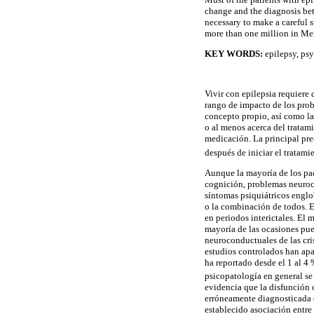
change and the diagnosis bet
necessary to make a careful 
more than one million in Mex
KEY WORDS:
epilepsy, psy
Vivir con epilepsia requiere
rango de impacto de los prob
concepto propio, así como la
o al menos acerca del tratami
medicación. La principal preo
después de iniciar el tratam
Aunque la mayoría de los pac
cognición, problemas neuroc
síntomas psiquiátricos englob
o la combinación de todos. E
en periodos interictales. El
mayoría de las ocasiones pue
neuroconductuales de las cri
estudios controlados han apa
ha reportado desde el 1 al 4
psicopatología en general se
evidencia que la disfunción c
erróneamente diagnosticada c
establecido asociación entre 