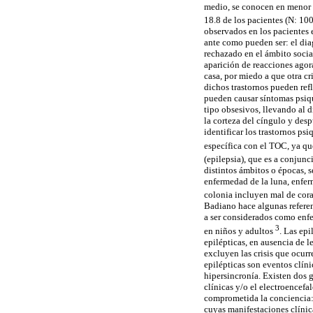
medio, se conocen en menor p
18.8 de los pacientes (N: 10
observados en los pacientes 
ante como pueden ser: el diag
rechazado en el ámbito socia
aparición de reacciones agora
casa, por miedo a que otra c
dichos trastornos pueden ref
pueden causar síntomas psiqui
tipo obsesivos, llevando al 
la corteza del cíngulo y des
identificar los trastornos ps
específica con el TOC, ya q
(epilepsia), que es a conjunc
distintos ámbitos o épocas, 
enfermedad de la luna, enfer
colonia incluyen mal de cora
Badiano hace algunas referenc
a ser considerados como enfe
3
en niños y adultos
. Las ep
epilépticas, en ausencia de l
excluyen las crisis que ocur
epilépticas son eventos clíni
hipersincronía. Existen dos g
clínicas y/o el electroencef
comprometida la conciencia: l
cuyas manifestaciones clínic