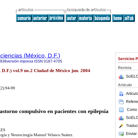
ciencias (México, D.F.)
Servicios 
5938
versión impresa
ISSN
0187-4705
Revista
 D.F.) vol.9 no.2 Ciudad de México jun. 2004
SciELO
Articulo
(2):94-99
Artícu
Referen
Como c
astorno compulsivo en pacientes con epilepsia
SciELO
Traduc
LES
Enviar 
logía y Neurocirugía Manuel Velasco Suárez.