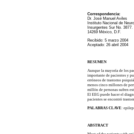
Correspondencia:
Dr. José Manuel Aviles
Instituto Nacional de Neur
Insurgentes Sur No. 3877.
14269 México, D.F.
Recibido: 5 marzo 2004
Aceptado: 26 abril 2004
RESUMEN
Aunque la mayoría de los pa
importante de pacientes y pu
erróneos de trastorno psiqui
menos cinco millones de pers
millón de personas sufren es
El EEG puede hacer el diagnós
pacientes se encontró trasto
PALABRAS CLAVE
: epile
ABSTRACT
Must of the patients with ep