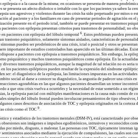
 epilepsia o a la causa de la misma; en ocasiones se presenta de manera prodrómic
es se presenta un afecto disforico o irritable con lo que los pacientes ya saben la cer
epsia son agresivos y violentos durante las crisis ha sido perpetuado por mitos o es
ión al paciente y a los familiares en caso de presentar periodos de agitación en el 
zación presente en el periodo ictal, también se puede presentar en trastornos psiqui
pacientes con epilepsia presentan criterios para trastornos de personalidad; no obs
6
 en pacientes con epilepsia del lóbulo temporal
. Estos problemas pueden present
n trastorno psiquiátrico, solamente síntomas aislados, características de personali
síntomas pueden ser prodrómicos de una crisis, ictal o posictal y otros se presenta
mero importante de estudios controlados han aparecido en las últimas décadas. Exis
edispone a pacientes con epilepsia a trastornos psiquiátricos. Sin embargo, la epil
rno psiquiátrico y muchos trastornos psiquiátricos como epilepsia. En la actualidad
 y diversos trastornos psiquiátricos, aunque la magnitud de tal relación no es seria t
en los pacientes epilépticos pueden resultar de la expresión del síndrome epilépti
n ser: el diagnóstico de la epilepsia, las limitaciones impuestas en las actividades 
ámbito social al darse a conocer su diagnóstico, la angustia de padecer una crisis e
reacciones agorafobias en las que algunos pacientes desarrollan un temor incontrolab
edo a que otra crisis vuelva a ocurrirles y la necesidad de estar sometido a un rég
sias, la epilepsia parcial con múltiples manifestaciones es la causa más común de co
ciales simples del lóbulo frontal pueden involucrar pensamientos de tipo obsesivos,
lgunos casos descritos de asociación de TOC y epilepsia originados en la corteza 
9
las crisis como el TOC
.
tico y estadístico de los trastornos mentales (DSM-IV), está caracterizado por ob
s obsesiones son imágenes o impulsos egodistónicos, intrusivos y reconocidos como
as por miedo, disgusto, o malestar. Las personas con TOC, típicamente intentan ign
 sentimientos asociados mediante la ejecución de compulsiones, las cuales son co
spuesta a una obsesión y por lo general acorde con ciertas reglas o en un estilo este