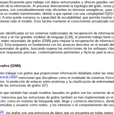
specíficamente para trabajar con datos estructurados y ofrecen grandes ven
ión de la información. Al procesar directamente la topología del grafo, estas 
nera, son considerablemente más eficientes en términos energéticos, pues 
 un modelo transformador, debido a que operan con una complejidad O(|V|+|E
al. A esto puede sumarse su capacidad de escalabilidad, que permite insertar o
ntrenar todo el modelo. Esto facilita mantener el conocimiento actualizado c
ones identificadas en los sistemas tradicionales de recuperación de informaci
lave y en los grandes modelos de lenguaje (LLM), el presente trabajo tiene 
 redes neuronales de grafos (GNN) para mejorar la recuperación de informac
). Esta propuesta se fundamenta con los avances descritos en el estado del 
euronales de grafos, buscando superar las restricciones de los enfoques clás
ecer respuestas precisas, contextualmente pertinentes y fácticas para la rec
grafos (GNN)
ren trabajar con grafos que proporcionen información detallada sobre las relac
ou
et al
. (2020)
mencionan que disciplinas como el modelado de sistemas físicos
es, la predicción de enlaces entre proteínas y la clasificación de enfermeda
de las estructuras de grafos (57).
ión que también han usado modelos basados en grafos son los sistemas de re
)
menciona que las estructuras de grafos también se han implementado en el 
ación, como en motores de búsqueda web, blogs y comercio electrónico, dond
nsultas y usuarios como nodos, y los intereses o el comportamiento del usu
020)
, los grafos son una estructura de datos que se encuentra en todas partes