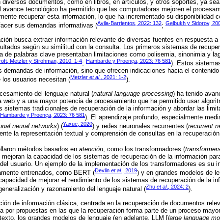
n diversos documentos, como en libros, en artículos, y otros soportes, ya se
El avance tecnológico ha permitido que las computadoras mejoren el procesam
mente recuperar esta información, lo que ha incrementado su disponibilidad 
Ávila-Barrientos, 2022: 132
Gelbukh y Sidorov, 20
sfacer sus demandas informativas (
;
ción busca extraer información relevante de diversas fuentes en respuesta a 
sultados según su similitud con la consulta. Los primeros sistemas de recuper
a de palabras clave presentaban limitaciones como polisemia, sinonimia y la
oft, Metzler y Strohman, 2010: 1-4
Hambarde y Proença, 2023: 76 581
;
). Estos sistemas
s demandas de información, sino que ofrecen indicaciones hacia el contenido
Metzler
et al
., 2021: 1-2
 los usuarios necesitan (
).
cesamiento del lenguaje natural (
natural language processing
) ha tenido avan
la web y a una mayor potencia de procesamiento que ha permitido usar algori
s sistemas tradicionales de recuperación de la información y abordar las limi
Hambarde y Proença, 2023: 76 581
). El aprendizaje profundo, especialmente medi
Yaxue, 2020
onal neural networks
) (
) y redes neuronales recurrentes (
recurrent n
ente la representación textual y comprensión de consultas en la recuperación
ollaron métodos basados en
atención
, como los transformadores (
transformer
s, mejoran la capacidad de los sistemas de recuperación de la información par
 del usuario. Un ejemplo de la implementación de los transformadores es su i
Devlin
et al.
, 2019
iamente entrenados, como BERT (
) y en grandes modelos de l
apacidad de mejorar el rendimiento de los sistemas de recuperación de la inf
Zhu
et al
., 2024: 2
eneralización y razonamiento del lenguaje natural (
).
ción de información clásica, centrada en la recuperación de documentos rele
a por propuestas en las que la recuperación forma parte de un proceso mayo
exto, los grandes modelos de lenguaje (en adelante, LLM [
large language mo