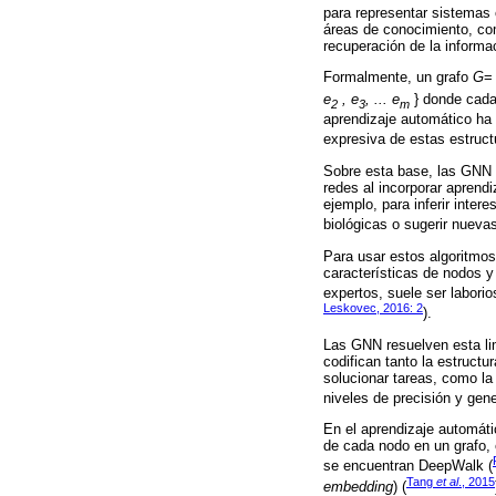
para representar sistemas 
áreas de conocimiento, com
recuperación de la informa
Formalmente, un grafo
G
= 
e
, e
, ... e
} donde cada 
2
3
m
aprendizaje automático ha 
expresiva de estas estruc
Sobre esta base, las GNN 
redes al incorporar aprendi
ejemplo, para inferir inter
biológicas o sugerir nueva
Para usar estos algoritmos
características de nodos y
expertos, suele ser laborio
Leskovec, 2016: 2
).
Las GNN resuelven esta li
codifican tanto la estructu
solucionar tareas, como la
niveles de precisión y gene
En el aprendizaje automáti
de cada nodo en un grafo, 
se encuentran DeepWalk (
Tang
et al
., 2015
embedding
) (