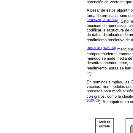
obtención de vectores que r
A pesar de estos algoritmo
tarea determinada, sino qu
Leskovec, 2016: 856
). Esto 
técnicas de aprendizaje pr
codificar la estructura de 
de datos distribuidos de mú
rendimiento predictivo de ú
Ren
et al
. (2023: 13)
mencionan
comparten ciertas caracter
menudo se mide mediante u
descritos anteriormente, s
rendimiento, estas se han 
57
).
En términos simples, las 
vecinos. Son modelos que p
procesos para modelar cóm
con grafos, como la clasifi
2020: 62
). Su arquitectura 