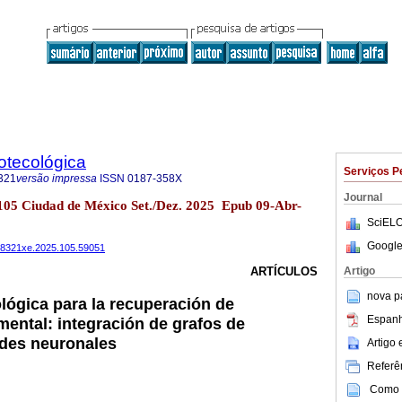
iotecológica
Serviços P
321
versão impressa
ISSN
0187-358X
Journal
o.105 Ciudad de México Set./Dez. 2025 Epub 09-Abr-
SciELO
Google
4488321xe.2025.105.59051
Artigo
ARTÍCULOS
nova p
ógica para la recuperación de
Espanh
ental: integración de grafos de
edes neuronales
Artigo
Referên
Como c