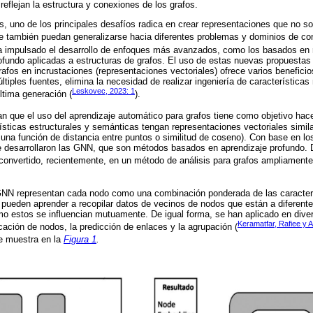
eflejan la estructura y conexiones de los grafos.
s, uno de los principales desafíos radica en crear representaciones que no so
e también puedan generalizarse hacia diferentes problemas y dominios de co
ha impulsado el desarrollo de enfoques más avanzados, como los basados en 
ofundo aplicadas a estructuras de grafos. El uso de estas nuevas propuestas
grafos en incrustaciones (representaciones vectoriales) ofrece varios beneficio
ltiples fuentes, elimina la necesidad de realizar ingeniería de característica
Leskovec, 2023: 1
ltima generación (
).
 que el uso del aprendizaje automático para grafos tiene como objetivo hac
ísticas estructurales y semánticas tengan representaciones vectoriales simila
na función de distancia entre puntos o similitud de coseno). Con base en lo
e desarrollaron las GNN, que son métodos basados en aprendizaje profundo. 
convertido, recientemente, en un método de análisis para grafos ampliamente 
GNN representan cada nodo como una combinación ponderada de las caracter
ueden aprender a recopilar datos de vecinos de nodos que están a diferentes
o estos se influencian mutuamente. De igual forma, se han aplicado en dive
Keramatfar, Rafiee y A
cación de nodos, la predicción de enlaces y la agrupación (
se muestra en la
Figura 1
.