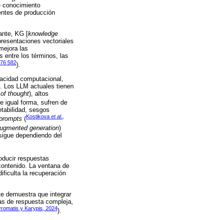
e conocimiento
entes de producción
ante, KG [
knowledge
resentaciones vectoriales
 mejora las
 entre los términos, las
 76 582
).
acidad computacional,
G. Los LLM actuales tienen
 of thought
), altos
De igual forma, sufren de
etabilidad, sesgos
Kostikova
et al
.,
prompts
(
-augmented generation
)
 sigue dependiendo del
oducir respuestas
 contenido. La ventana de
ificulta la recuperación
te demuestra que integrar
as de respuesta compleja,
romatis y Karypis, 2024
).