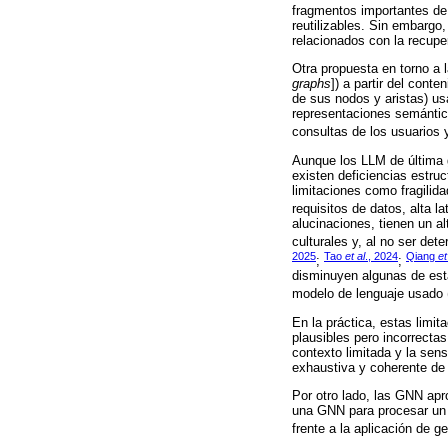
fragmentos importantes de 
reutilizables. Sin embarg
relacionados con la recupe
Otra propuesta en torno a 
graphs
]) a partir del cont
de sus nodos y aristas) us
representaciones semántica
consultas de los usuarios
Aunque los LLM de última
existen deficiencias estru
limitaciones como fragili
requisitos de datos, alta l
alucinaciones, tienen un a
culturales y, al no ser de
2025
Tao
et al
., 2024
Qiang
et
;
;
disminuyen algunas de esta
modelo de lenguaje usado 
En la práctica, estas lim
plausibles pero incorrectas
contexto limitada y la sens
exhaustiva y coherente de
Por otro lado, las GNN apr
una GNN para procesar un 
frente a la aplicación de 