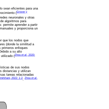
lo sean eficientes para una
Grover y
nocimiento (
redes neuronales y otras
 de algoritmos para
s: permite aprender a partir
s manuales y proporciona un
er que los nodos que
res (donde la similitud a
s primeros enfoques
Debido a su alto
Zhou
et al.
, 2020:
utilizado (
ísticas de sus nodos
 distancias y utilizan
rsas tareas relacionadas
mirkhani, 2022: 1-2
Zhou
et al
.,
;