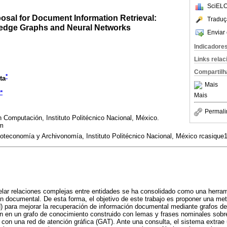
SciELO
osal for Document Information Retrieval:
Traduç
ledge Graphs and Neural Networks
Enviar 
Indicadore
Links rela
Compartilh
*
ta
Mais
**
Mais
Permali
n Computación, Instituto Politécnico Nacional, México.
om
ioteconomía y Archivonomía, Instituto Politécnico Nacional, México rcasiq
lar relaciones complejas entre entidades se ha consolidado como una herram
n documental. De esta forma, el objetivo de este trabajo es proponer una me
) para mejorar la recuperación de información documental mediante grafos d
en un grafo de conocimiento construido con lemas y frases nominales sobre e
con una red de atención gráfica (GAT). Ante una consulta, el sistema extrae 