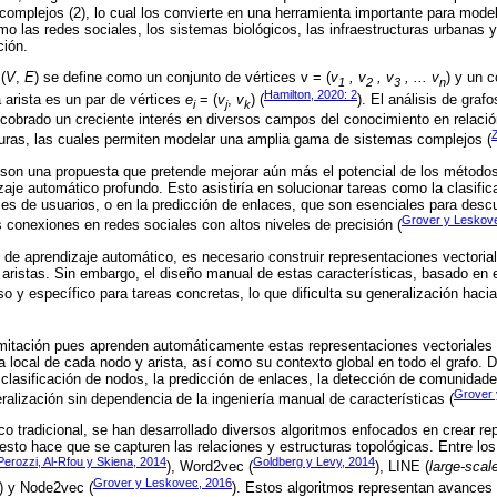
complejos (2), lo cual los convierte en una herramienta importante para model
o las redes sociales, los sistemas biológicos, las infraestructuras urbanas 
ción.
(
V
,
E
) se define como un conjunto de vértices v = (
v
, v
, v
, ... v
) y un 
1
2
3
n
Hamilton, 2020: 2
arista es un par de vértices
e
= (
v
,
v
) (
). El análisis de gra
i
j
k
cobrado un creciente interés en diversos campos del conocimiento en relaci
turas, las cuales permiten modelar una amplia gama de sistemas complejos (
son una propuesta que pretende mejorar aún más el potencial de los métodos 
zaje automático profundo. Esto asistiría en solucionar tareas como la clasifi
eses de usuarios, o en la predicción de enlaces, que son esenciales para descu
Grover y Leskove
s conexiones en redes sociales con altos niveles de precisión (
 de aprendizaje automático, es necesario construir representaciones vectoria
 aristas. Sin embargo, el diseño manual de estas características, basado en 
so y específico para tareas concretas, lo que dificulta su generalización haci
mitación pues aprenden automáticamente estas representaciones vectoriales 
ra local de cada nodo y arista, así como su contexto global en todo el grafo.
 clasificación de nodos, la predicción de enlaces, la detección de comunidades
Grover 
ralización sin dependencia de la ingeniería manual de características (
co tradicional, se han desarrollado diversos algoritmos enfocados en crear re
esto hace que se capturen las relaciones y estructuras topológicas. Entre 
Perozzi, Al-Rfou y Skiena, 2014
Goldberg y Levy, 2014
), Word2vec (
), LINE (
large-scal
Grover y Leskovec, 2016
) y Node2vec (
). Estos algoritmos representan avances 