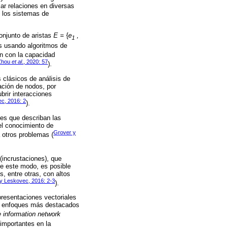
ar relaciones en diversas
y los sistemas de
conjunto de aristas
E
= {
e
,
1
fos usando algoritmos de
ón con la capacidad
Zhou
et al
., 2020: 57
).
clásicos de análisis de
cación de nodos, por
brir interacciones
c, 2016: 2
).
les que describan las
el conocimiento de
Grover y
a otros problemas (
(incrustaciones), que
 De este modo, es posible
, entre otras, con altos
y Leskovec, 2016: 2-3
).
presentaciones vectoriales
los enfoques más destacados
e information network
importantes en la