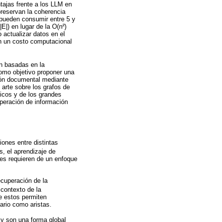
tajas frente a los LLM en
preservan la coherencia
pueden consumir entre 5 y
|) en lugar de la O(n²)
 actualizar datos en el
on un costo computacional
ón basadas en la
como objetivo proponer una
ión documental mediante
arte sobre los grafos de
icos y de los grandes
uperación de información
iones entre distintas
, el aprendizaje de
des requieren de un enfoque
cuperación de la
contexto de la
e estos permiten
ario como aristas.
 y son una forma global