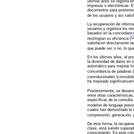
últimos años se registra e
impresas o electrónicas. 
documentos para posterior
de los usuarios y así sati
La recuperación de informa
usuarios y organiza los re
basados en la concordanci
Cr
restringían su eficiencia (
satisfacen directamente la
que puede ser, o no, lo que
En los últimos años, el pro
la diversidad de datos en 
automático para mejorar lo
concordancia de palabras (
convolucionales (
convoluti
ha mejorado significativam
Posteriormente, se desarr
entre otras característica
específicas de la consulta
modelos de lenguaje prev
cuales han demostrado la c
comprensión, generación, g
De esta forma, la recupera
clave, está siendo superad
conocimiento. En este cont