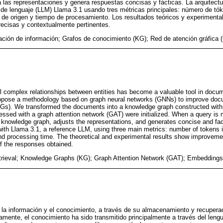
a las representaciones y genera respuestas concisas y fácticas. La arquitectu
 de lenguaje (LLM) Llama 3.1 usando tres métricas principales: número de tó
 de origen y tiempo de procesamiento. Los resultados teóricos y experimenta
ecisas y contextualmente pertinentes.
ción de información; Grafos de conocimiento (KG); Red de atención gráfica 
 complex relationships between entities has become a valuable tool in docume
ropose a methodology based on graph neural networks (GNNs) to improve docum
Gs). We transformed the documents into a knowledge graph constructed wi
sed with a graph attention network (GAT) were initialized. When a query is
 knowledge graph, adjusts the representations, and generates concise and f
with Llama 3.1, a reference LLM, using three main metrics: number of tokens i
nd processing time. The theoretical and experimental results show improveme
f the responses obtained.
trieval; Knowledge Graphs (KG); Graph Attention Network (GAT); Embeddings
 la información y el conocimiento, a través de su almacenamiento y recupera
camente, el conocimiento ha sido transmitido principalmente a través del lengu