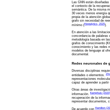
Las GNN están diseñadas e
el contexto de la recuperac
semántica. De la misma ma
30 veces menos energía que
propia de la atención glob
grafo sin necesidad de ree
Heptalytics, 2025
mínimo (
).
En atención a las limitaci
concordancia de palabras c
metodología basada en las
grafos de conocimiento (KG
conocimiento y las redes n
modelos de lenguaje al ofr
documental.
Redes neuronales de 
Diversas disciplinas requie
Zh
entidades o elementos.
representaciones molecular
capaz de aprender a partir 
Otras áreas de investigac
Kamphuis (2020
información.
recuperación de la inform
representar documentos, co
Hamilton (2
De acuerdo con