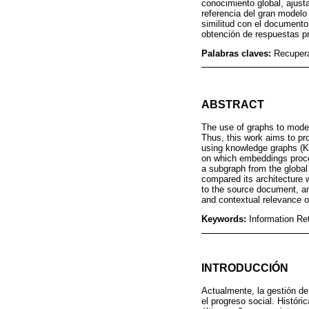
conocimiento global, ajust
referencia del gran modelo
similitud con el documento
obtención de respuestas pr
Palabras claves:
Recupera
ABSTRACT
The use of graphs to model
Thus, this work aims to p
using knowledge graphs (K
on which embeddings proces
a subgraph from the global
compared its architecture 
to the source document, a
and contextual relevance o
Keywords:
Information Re
INTRODUCCIÓN
Actualmente, la gestión de
el progreso social. Históri