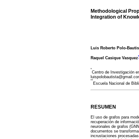
Methodological Prop
Integration of Know
Luis Roberto Polo-Bautis
Raquel Casique Vasquez
*
Centro de Investigación e
luispolobautista@gmail.c
**
Escuela Nacional de Bibl
RESUMEN
El uso de grafos para mode
recuperación de informació
neuronales de grafos (GNN
documentos se transforman 
incrustaciones procesadas 