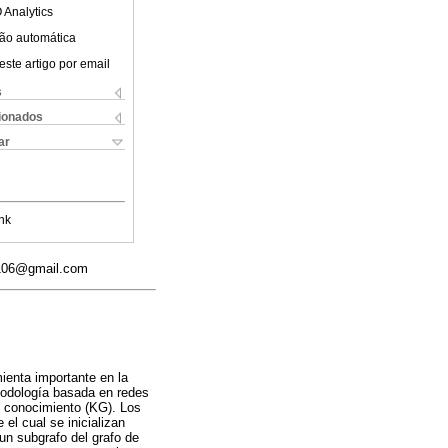
 Analytics
ão automática
este artigo por email
s
cionados
ar
nk
ue106@gmail.com
ienta importante en la
todología basada en redes
e conocimiento (KG). Los
l cual se inicializan
un subgrafo del grafo de