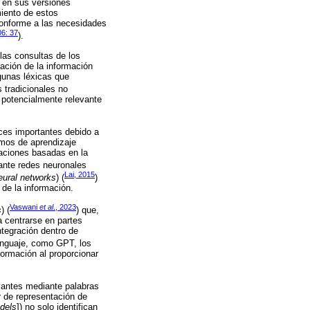
a en sus versiones
iento de estos
conforme a las necesidades
06: 37
).
las consultas de los
ación de la información
gunas léxicas que
 tradicionales no
 potencialmente relevante
ces importantes debido a
tmos de aprendizaje
taciones basadas en la
ante redes neuronales
Lai, 2015
eural networks
) (
)
 de la información.
Vaswani
et al
., 2023
s
) (
) que,
a centrarse en partes
ntegración dentro de
enguaje, como GPT, los
ormación al proporcionar
vantes mediante palabras
r de representación de
dels
]) no solo identifican