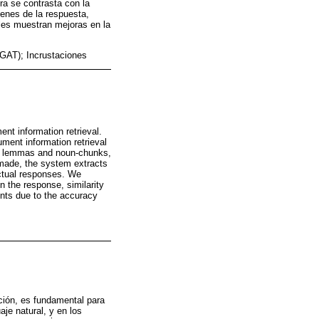
ra se contrasta con la
kenes de la respuesta,
les muestran mejoras en la
(GAT); Incrustaciones
nt information retrieval.
ent information retrieval
th lemmas and noun-chunks,
 made, the system extracts
actual responses. We
n the response, similarity
nts due to the accuracy
ción, es fundamental para
aje natural, y en los