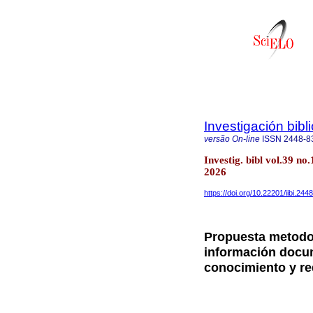
Investigación bibl
versão On-line
ISSN
2448-8
Investig. bibl vol.39 n
2026
https://doi.org/10.22201/iibi.2
Propuesta metodol
información docum
conocimiento y r