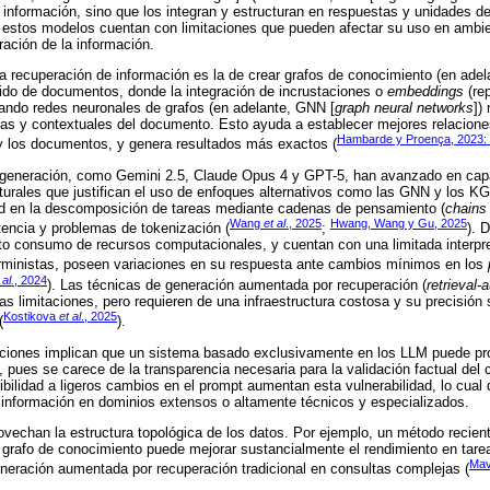
información, sino que los integran y estructuran en respuestas y unidades d
o, estos modelos cuentan con limitaciones que pueden afectar su uso en ambi
ración de la información.
la recuperación de información es la de crear grafos de conocimiento (en adel
enido de documentos, donde la integración de incrustaciones o
embeddings
(rep
ando redes neuronales de grafos (en adelante, GNN [
graph neural networks
])
s y contextuales del documento. Esto ayuda a establecer mejores relaciones
Hambarde y Proença, 2023:
 y los documentos, y genera resultados más exactos (
 generación, como Gemini 2.5, Claude Opus 4 y GPT-5, han avanzado en cap
cturales que justifican el uso de enfoques alternativos como las GNN y los K
dad en la descomposición de tareas mediante cadenas de pensamiento (
chains
Wang
et al
., 2025
Hwang, Wang y Gu, 2025
atencia y problemas de tokenización (
;
). 
lto consumo de recursos computacionales, y cuentan con una limitada interpr
terministas, poseen variaciones en su respuesta ante cambios mínimos en los
 al.
, 2024
). Las técnicas de generación aumentada por recuperación (
retrieval
s limitaciones, pero requieren de una infraestructura costosa y su precisión
Kostikova
et al
., 2025
(
).
itaciones implican que un sistema basado exclusivamente en los LLM puede pr
, pues se carece de la transparencia necesaria para la validación factual del
ibilidad a ligeros cambios en el prompt aumentan esta vulnerabilidad, lo cual d
 información en dominios extensos o altamente técnicos y especializados.
ovechan la estructura topológica de los datos. Por ejemplo, un método recien
grafo de conocimiento puede mejorar sustancialmente el rendimiento en tare
Mav
generación aumentada por recuperación tradicional en consultas complejas (