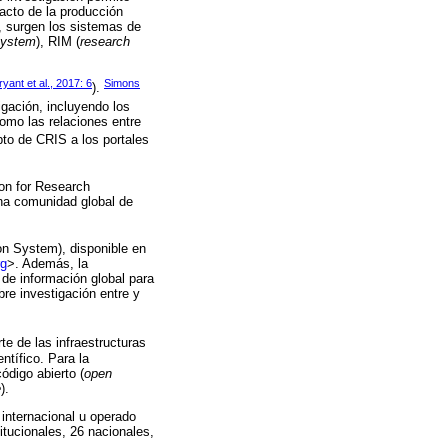
pacto de la producción
o, surgen los sistemas de
 system
), RIM (
research
ryant et al., 2017: 6
Simons
).
gación, incluyendo los
como las relaciones entre
to de CRIS a los portales
ion for Research
una comunidad global de
on System), disponible en
rg
>. Además, la
de información global para
bre investigación entre y
te de las infraestructuras
ntífico. Para la
ódigo abierto (
open
e
).
 internacional u operado
itucionales, 26 nacionales,