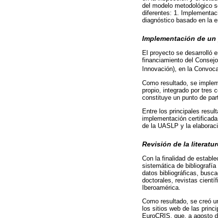
del modelo metodológico se
diferentes: 1. Implementaci
diagnóstico basado en la e
Implementación de un p
El proyecto se desarrolló 
financiamiento del Consejo
Innovación), en la Convocat
Como resultado, se implem
propio, integrado por tres
constituye un punto de part
Entre los principales resu
implementación certificada 
de la UASLP y la elaboraci
Revisión de la literatur
Con la finalidad de establ
sistemática de bibliografí
datos bibliográficas, buscad
doctorales, revistas cient
Iberoamérica.
Como resultado, se creó un
los sitios web de las princ
EuroCRIS, que, a agosto d