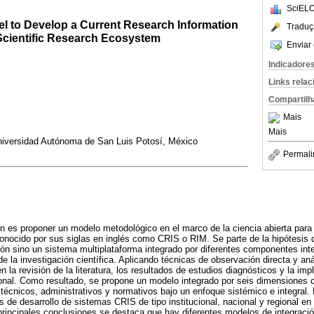
SciELO
l to Develop a Current Research Information
Traduç
Scientific Research Ecosystem
Enviar 
Indicadore
Links rela
Compartilh
Mais
Mais
Universidad Autónoma de San Luis Potosí, México
Permali
ión es proponer un modelo metodológico en el marco de la ciencia abierta para
conocido por sus siglas en inglés como CRIS o RIM. Se parte de la hipótesis
ón sino un sistema multiplataforma integrado por diferentes componentes in
e la investigación científica. Aplicando técnicas de observación directa y aná
 la revisión de la literatura, los resultados de estudios diagnósticos y la im
ional. Como resultado, se propone un modelo integrado por seis dimensiones 
cnicos, administrativos y normativos bajo un enfoque sistémico e integral. 
 de desarrollo de sistemas CRIS de tipo institucional, nacional y regional en 
principales conclusiones se destaca que hay diferentes modelos de integraci