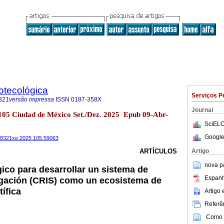
iotecológica
Serviços P
321
versão impressa
ISSN
0187-358X
Journal
o.105 Ciudad de México Set./Dez. 2025 Epub 09-Abr-
SciELO
Google
4488321xe.2025.105.59063
Artigo
ARTÍCULOS
nova p
co para desarrollar un sistema de
Espanh
igación (CRIS) como un ecosistema de
tífica
Artigo
Referên
Como c