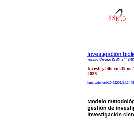
Investigación bibl
versão On-line
ISSN
2448-8
Investig. bibl vol.39 n
2026
https://doi.org/10.22201/iibi.2
Modelo metodológi
gestión de invest
investigación cien