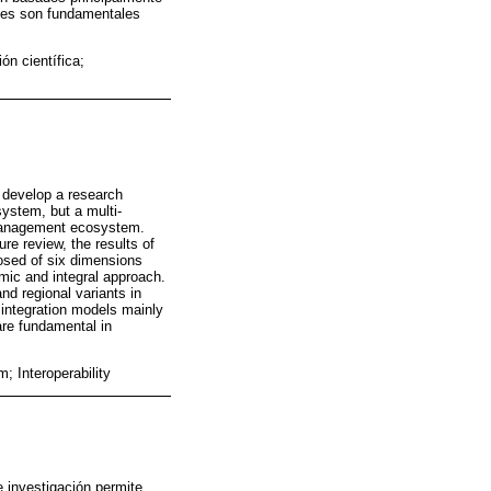
ales son fundamentales
ón científica;
 develop a research
ystem, but a multi-
 management ecosystem.
re review, the results of
posed of six dimensions
mic and integral approach.
nd regional variants in
 integration models mainly
are fundamental in
 Interoperability
 investigación permite