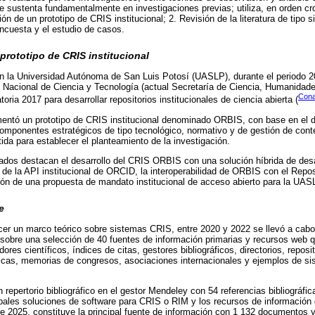
 sustenta fundamentalmente en investigaciones previas; utiliza, en orden cr
ón de un prototipo de CRIS institucional; 2. Revisión de la literatura de tipo s
ncuesta y el estudio de casos.
rototipo de CRIS institucional
en la Universidad Autónoma de San Luis Potosí (UASLP), durante el periodo 2
 Nacional de Ciencia y Tecnología (actual Secretaría de Ciencia, Humanidad
Conac
oria 2017 para desarrollar repositorios institucionales de ciencia abierta (
entó un prototipo de CRIS institucional denominado ORBIS, con base en el 
 componentes estratégicos de tipo tecnológico, normativo y de gestión de con
ida para establecer el planteamiento de la investigación.
ltados destacan el desarrollo del CRIS ORBIS con una solución híbrida de desar
de la API institucional de ORCID, la interoperabilidad de ORBIS con el Reposi
ón de una propuesta de mandato institucional de acceso abierto para la UAS
e
ecer un marco teórico sobre sistemas CRIS, entre 2020 y 2022 se llevó a cabo
a sobre una selección de 40 fuentes de información primarias y recursos web 
ores científicos, índices de citas, gestores bibliográficos, directorios, reposi
íficas, memorias de congresos, asociaciones internacionales y ejemplos de 
 repertorio bibliográfico en el gestor Mendeley con 54 referencias bibliográfi
ipales soluciones de software para CRIS o RIM y los recursos de información de
e 2025, constituye la principal fuente de información con 1 132 documentos