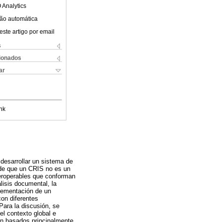
 Analytics
ão automática
este artigo por email
s
cionados
ar
nk
 desarrollar un sistema de
 de que un CRIS no es un
teroperables que conforman
lisis documental, la
plementación de un
con diferentes
Para la discusión, se
el contexto global e
ón basados principalmente