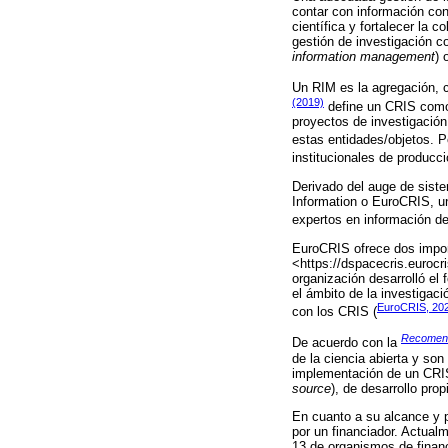
contar con información conf
científica y fortalecer la 
gestión de investigación c
information management
) 
Un RIM es la agregación, c
(2019)
define un CRIS como 
proyectos de investigación
estas entidades/objetos. P
institucionales de producc
Derivado del auge de siste
Information o EuroCRIS, un
expertos en información de
EuroCRIS ofrece dos import
<https://dspacecris.eurocris
organización desarrolló e
el ámbito de la investigaci
EuroCRIS, 20
con los CRIS (
Recomenda
De acuerdo con la
de la ciencia abierta y so
implementación de un CRIS 
source
), de desarrollo pro
En cuanto a su alcance y p
por un financiador. Actual
13 de organismos de financ