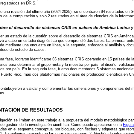
 registrados en DRIS.
 una revisión del último año (2024-2025), se encontraron 84 resultados en 
as de la computación y solo 2 resultados en el área de ciencias de la inform
bre el desarrollo de sistemas CRIS en países de América Latina y 
cer un estado de la cuestión sobre el desarrollo de sistemas CRIS en América 
levó a cabo un estudio diagnóstico que comprendió dos fases. La primera, en
uada mediante una encuesta en línea, y la segunda, enfocada al análisis y d
étodo de estudio de casos.
ra fase, lograron identificarse 65 sistemas CRIS operando en 15 países de l
erios para determinar el grupo meta y la muestra por país; el diseño, validació
ados por país. En la segunda fase, fueron documentados 5 sistemas nacional
Puerto Rico, más dos plataformas nacionales de producción científica en Chi
 contribuyeron a validar y complementar las dimensiones y componentes del 
cas.
ENTACIÓN DE RESULTADOS
tigación se limitan en este trabajo a la propuesta del modelo metodológico par
e gestión de la investigación científica. Como puede apreciarse en la
Figura
das en el esquema conceptual por bloques, con flechas y etiquetas que repre
1. Tecnológica, presente en las otras dimensiones; 2. Gestión de informació