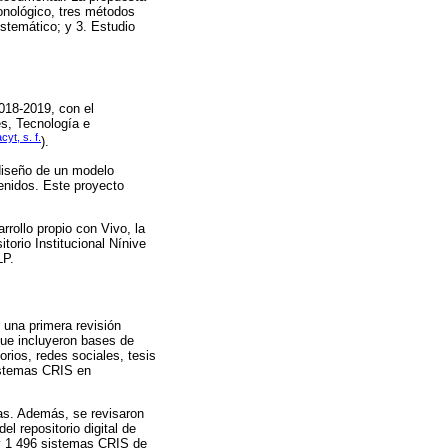
onológico, tres métodos
istemático; y 3. Estudio
018-2019, con el
es, Tecnología e
yt, s. f.
).
diseño de un modelo
tenidos. Este proyecto
rollo propio con Vivo, la
torio Institucional Nínive
LP.
 una primera revisión
que incluyeron bases de
torios, redes sociales, tesis
sistemas CRIS en
cas. Además, se revisaron
l repositorio digital de
 y 1 496 sistemas CRIS de