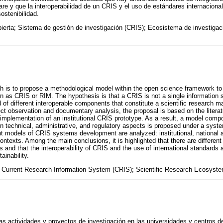
are y que la interoperabilidad de un CRIS y el uso de estándares internacion
sostenibilidad.
bierta; Sistema de gestión de investigación (CRIS); Ecosistema de investigaci
h is to propose a methodological model within the open science framework to
s CRIS or RIM. The hypothesis is that a CRIS is not a single information s
of different interoperable components that constitute a scientific research
ct observation and documentary analysis, the proposal is based on the literatu
 implementation of an institutional CRIS prototype. As a result, a model com
in technical, administrative, and regulatory aspects is proposed under a syste
nt models of CRIS systems development are analyzed: institutional, national a
ntexts. Among the main conclusions, it is highlighted that there are different
 and that the interoperability of CRIS and the use of international standards 
ainability.
Current Research Information System (CRIS); Scientific Research Ecosystem;
s actividades y proyectos de investigación en las universidades y centros de