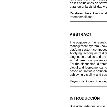
en las soluciones de softw
para lograr la visibilidad y 
Palabras clave:
Ciencia a
Interoperabilidad
ABSTRACT
The purpose of the researc
management system known a
platform system composed 
Applying techniques of dire
diagnostic studies and the
with different components 
For the discussion, differe
global and Iberoamerican co
based on software solutions
achieving visibility and sust
Keywords:
Open Science; 
INTRODUCCIÓN
Una adecuada gestión de la