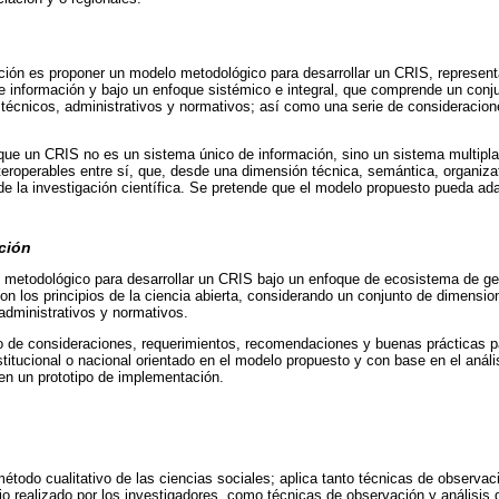
ación es proponer un modelo metodológico para desarrollar un CRIS, represen
e información y bajo un enfoque sistémico e integral, que comprende un conj
écnicos, administrativos y normativos; así como una serie de consideracio
que un CRIS no es un sistema único de información, sino un sistema multipla
eroperables entre sí, que, desde una dimensión técnica, semántica, organizat
e la investigación científica. Se pretende que el modelo propuesto pueda ada
ción
metodológico para desarrollar un CRIS bajo un enfoque de ecosistema de ges
 con los principios de la ciencia abierta, considerando un conjunto de dimens
administrativos y normativos.
o de consideraciones, requerimientos, recomendaciones y buenas prácticas pa
itucional o nacional orientado en el modelo propuesto y con base en el análisi
en un prototipo de implementación.
 método cualitativo de las ciencias sociales; aplica tanto técnicas de observa
dio realizado por los investigadores, como técnicas de observación y análisis