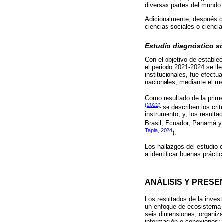
diversas partes del mundo
Adicionalmente, después de
ciencias sociales o cienci
Estudio diagnóstico so
Con el objetivo de estable
el periodo 2021-2024 se l
institucionales, fue efect
nacionales, mediante el m
Como resultado de la prime
(2022)
se describen los crit
instrumento; y, los result
Brasil, Ecuador, Panamá y 
Tapia, 2024
).
Los hallazgos del estudio
a identificar buenas prácti
ANÁLISIS Y PRES
Los resultados de la inves
un enfoque de ecosistema d
seis dimensiones, organiza
información o conexiones: 