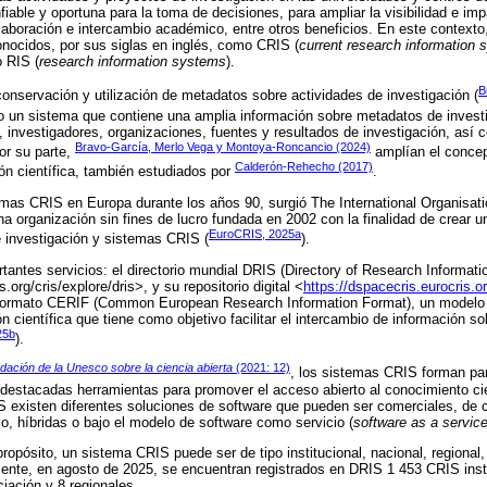
iable y oportuna para la toma de decisiones, para ampliar la visibilidad e im
colaboración e intercambio académico, entre otros beneficios. En este context
onocidos, por sus siglas en inglés, como CRIS (
current research information
o RIS (
research information systems
).
B
onservación y utilización de metadatos sobre actividades de investigación (
un sistema que contiene una amplia información sobre metadatos de investi
, investigadores, organizaciones, fuentes y resultados de investigación, así 
Bravo-García, Merlo Vega y Montoya-Roncancio (2024)
or su parte,
amplían el concep
Calderón-Rehecho (2017)
ión científica, también estudiados por
.
mas CRIS en Europa durante los años 90, surgió The International Organisat
a organización sin fines de lucro fundada en 2002 con la finalidad de crear 
EuroCRIS, 2025a
 investigación y sistemas CRIS (
).
antes servicios: el directorio mundial DRIS (Directory of Research Informati
.org/cris/explore/dris>, y su repositorio digital <
https://dspacecris.eurocris.o
l formato CERIF (Common European Research Information Format), un modelo 
ón científica que tiene como objetivo facilitar el intercambio de información so
25b
).
ción de la Unesco sobre la ciencia abierta
(2021: 12)
, los sistemas CRIS forman par
n destacadas herramientas para promover el acceso abierto al conocimiento cie
existen diferentes soluciones de software que pueden ser comerciales, de c
pio, híbridas o bajo el modelo de software como servicio (
software as a servic
ropósito, un sistema CRIS puede ser de tipo institucional, nacional, regional,
mente, en agosto de 2025, se encuentran registrados en DRIS 1 453 CRIS inst
iación y 8 regionales.