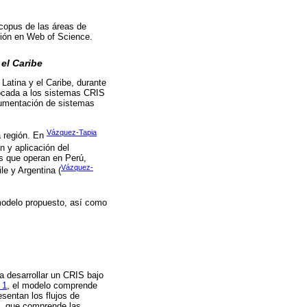
Scopus de las áreas de
ación en Web of Science.
el Caribe
Latina y el Caribe, durante
focada a los sistemas CRIS
ocumentación de sistemas
Vázquez-Tapia
a región. En
n y aplicación del
es que operan en Perú,
Vázquez-
le y Argentina (
modelo propuesto, así como
a desarrollar un CRIS bajo
 1
, el modelo comprende
sentan los flujos de
n, que comprende las