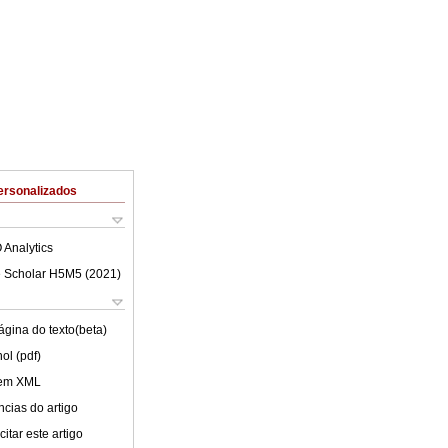
ersonalizados
 Analytics
 Scholar H5M5 (
2021
)
ágina do texto(beta)
ol (pdf)
 em XML
cias do artigo
itar este artigo