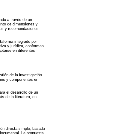
tado a través de un
unto de dimensiones y
nes y recomendaciones
taforma integrado por
iva y jurídica, conforman
ptarse en diferentes
tión de la investigación
iones y componentes en
ra el desarrollo de un
s de la literatura, en
ción directa simple, basada
 documental. La propuesta