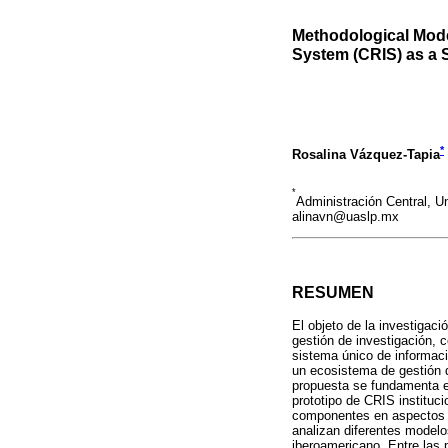
Methodological Mode
System (CRIS) as a 
*
Rosalina Vázquez-Tapia
*
Administración Central, 
alinavn@uaslp.mx
RESUMEN
El objeto de la investigac
gestión de investigación, 
sistema único de informaci
un ecosistema de gestión d
propuesta se fundamenta en
prototipo de CRIS instituc
componentes en aspectos té
analizan diferentes modelos
iberoamericano. Entre las 