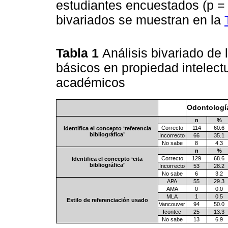
estudiantes encuestados (p = 0
bivariados se muestran en la
Tabla 1
Análisis bivariado de
básicos en propiedad intelectu
académicos
Odontologí
n
%
Correcto
114
60.6
Identifica el concepto ‘referencia
bibliográfica’
Incorrecto
66
35.1
No sabe
8
4.3
n
%
Correcto
129
68.6
Identifica el concepto ‘cita
bibliográfica’
Incorrecto
53
28.2
No sabe
6
3.2
APA
55
29.3
AMA
0
0.0
MLA
1
0.5
Estilo de referenciación usado
Vancouver
94
50.0
Icontec
25
13.3
No sabe
13
6.9