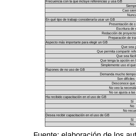
Frecuencia con la que incluye referencias y usa GB
Siemp
Casi sie
Nunc
En qué tipo de trabajo consideraría usar un GB
Presentación de c
Escritura de
Redacción de proyectos
Preparación de tra
Aspecto más importarte para elegir un GB
Que sea g
Que permita compartir refe
Que sea fácil
Que tenga la opción en l
Simplemente uso el qu
Razones de no uso de GB
Demanda mucho tiempo 
Son difíciles
Desconoce que 
No veo la necesid
No se ajusta a la
Ha recibido capacitación en el uso de GB
Sí
No
No recu
Desea recibir capacitación en el uso de GB
Sí
No
Fuente: elaboración de los au