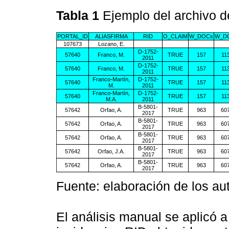
Tabla 1
Ejemplo del archivo d
PORTAL_ID
ALIASFIRMA
RID
O_CLAIM
W_DOCs
W_DO
107673
Lozano, E.
D-1752-
57640
Franco, M.
TRUE
157
11
2011
D-1752-
57640
Franco, M.
TRUE
157
11
2011
Franco-Martín,
D-1752-
57640
TRUE
157
11
M.
2011
Franco-Martín,
D-1752-
57640
TRUE
157
11
M.A.
2011
B-5801-
57642
Orfao, A.
TRUE
963
60
2017
B-5801-
57642
Orfao, A.
TRUE
963
60
2017
B-5801-
57642
Orfao, A.
TRUE
963
60
2017
B-5801-
57642
Orfao, J.A.
TRUE
963
60
2017
B-5801-
57642
Orfao, A.
TRUE
963
60
2017
Fuente: elaboración de los au
El análisis manual se aplicó 