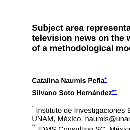
Subject area representat
television news on the 
of a methodological mo
*
Catalina Naumis Peña
**
Silvano Soto Hernández
*
Instituto de Investigaciones 
UNAM, México. naumis@una
**
IDMS Consulting SC, Méxic