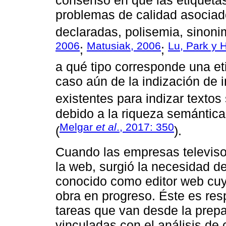
consenso en que las etiqueta
problemas de calidad asociad
declaradas, polisemia, sinonimi
2006
Matusiak, 2006
Lu, Park y 
;
;
a qué tipo corresponde una et
caso aún de la indización de 
existentes para indizar textos 
debido a la riqueza semántic
Melgar
et al
., 2017: 350
(
).
Cuando las empresas televisor
la web, surgió la necesidad de 
conocido como editor web cuy
obra en progreso. Éste es res
tareas que van desde la prepa
vinculadas con el análisis de 