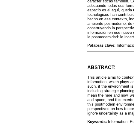
características también. C
adecuando todas sus forma
espacio es el aquí, queda 
tecnológicos han contribui
hecho en ese contexto, inc
ambiente posmoderno, de e
construyendo la perspectiv
información en ese nuevo c
la posmodernidad: la incer
Palabras clave:
Informaci
ABSTRACT:
This article aims to conte
information, which plays a
such, if the environment i
including strategic planni
mean the here and now, we 
and space, and this exerts
this postmodern environmen
perspectives on how to con
ignore uncertainty as a maj
Keywords:
Information; P