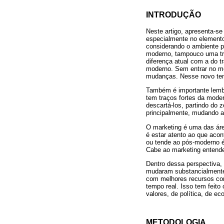
INTRODUÇÃO
Neste artigo, apresenta-s
especialmente no elemento
considerando o ambiente p
moderno, tampouco uma tra
diferença atual com a do t
moderno. Sem entrar no mé
mudanças. Nesse novo temp
Também é importante lemb
tem traços fortes da mode
descartá-los, partindo do 
principalmente, mudando a
O marketing é uma das áre
é estar atento ao que aco
ou tende ao pós-moderno é 
Cabe ao marketing entende
Dentro dessa perspectiva,
mudaram substancialmente, 
com melhores recursos co
tempo real. Isso tem feito
valores, de política, de e
METODOLOGIA