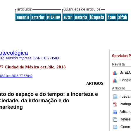
iotecológica
Servicios 
8321
versión impresa
ISSN
0187-358X
Revista
.77 Ciudad de México oct./dic. 2018
SciELO
4488321xe.2018.77.57942
Google
ARTIGOS
Articulo
o do espaço e do tempo: a incerteza e
nueva p
ciedade, da informação e do
Portug
marketing
Artícu
Referen
Como c