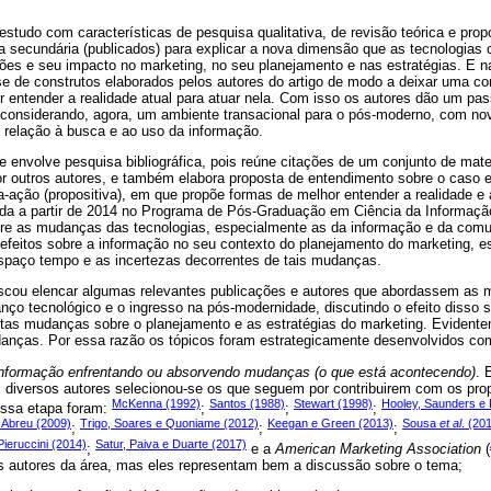
 estudo com características de pesquisa qualitativa, de revisão teórica e pro
a secundária (publicados) para explicar a nova dimensão que as tecnologias
es e seu impacto no marketing, no seu planejamento e nas estratégias. E na 
-se de construtos elaborados pelos autores do artigo de modo a deixar uma co
 entender a realidade atual para atuar nela. Com isso os autores dão um pas
 considerando, agora, um ambiente transacional para o pós-moderno, com n
relação à busca e ao uso da informação.
e envolve pesquisa bibliográfica, pois reúne citações de um conjunto de mater
or outros autores, e também elabora proposta de entendimento sobre o caso e
a-ação (propositiva), em que propõe formas de melhor entender a realidade e
vida a partir de 2014 no Programa de Pós-Graduação em Ciência da Informaç
bre as mudanças das tecnologias, especialmente as da informação e da comu
 efeitos sobre a informação no seu contexto do planejamento do marketing, 
paço tempo e as incertezas decorrentes de tais mudanças.
uscou elencar algumas relevantes publicações e autores que abordassem as
ço tecnológico e o ingresso na pós-modernidade, discutindo o efeito disso s
tas mudanças sobre o planejamento e as estratégias do marketing. Evidentem
anças. Por essa razão os tópicos foram estrategicamente desenvolvidos co
a informação enfrentando ou absorvendo mudanças (o que está acontecendo)
. 
 diversos autores selecionou-se os que seguem por contribuirem com os pro
McKenna (1992)
Santos (1988)
Stewart (1998)
Hooley, Saunders e 
essa etapa foram:
;
;
;
 Abreu (2009)
Trigo, Soares e Quoniame (2012)
Keegan e Green (2013)
Sousa
et al
. (20
;
;
;
 Pieruccini (2014)
Satur, Paiva e Duarte (2017)
;
e a
American Marketing Association
(
s autores da área, mas eles representam bem a discussão sobre o tema;