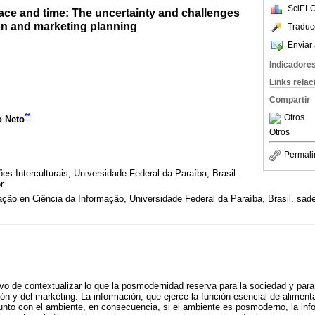
SciELO
ce and time: The uncertainty and challenges
ion and marketing planning
Traduc
Enviar 
Indicadore
Links rela
Compartir
**
Otros
o Neto
Otros
Permali
 Interculturais, Universidade Federal da Paraíba, Brasil.
r
ão en Ciência da Informação, Universidade Federal da Paraíba, Brasil. sa
tivo de contextualizar lo que la posmodernidad reserva para la sociedad y para 
ón y del marketing. La información, que ejerce la función esencial de alimenta
unto con el ambiente, en consecuencia, si el ambiente es posmoderno, la inf