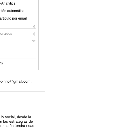
 Analytics
ción automática
artículo por email
s
cionados
nk
depinho@gmail.com,
lo social, desde la
r las estrategias de
ormación tendrá esas