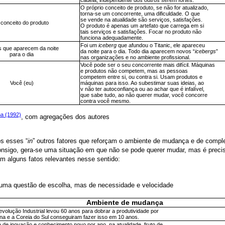
cadeia, independente dos outros serem fortes.
O próprio conceito de produto, se não for atualizado,
torna-se um concorrente, uma dificuldade. O que
se vende na atualidade são serviços, satisfações.
conceito do produto
O produto é apenas um artefato que carrega em si
tais serviços e satisfações. Focar no produto não
funciona adequadamente.
Foi um
iceberg
que afundou o Titanic, ele apareceu
s que aparecem da noite
da noite para o dia. Todo dia aparecem novos “
icebergs
”
para o dia
nas organizações e no ambiente profissional.
Você pode ser o seu concorrente mais difícil. Máquinas
e produtos não competem, mas as pessoas
competem entre si, ou contra si. Usam produtos e
Você (eu)
máquinas para isso. Ao subestimar suas ideias, ao
v não ter autoconfiança ou ao achar que é infalível,
que sabe tudo, ao não querer mudar, você concorre
contra você mesmo.
a (1992)
, com agregações dos autores
os esses “
in
” outros fatores que reforçam o ambiente de mudança e de compl
onsigo, gera-se uma situação em que não se pode querer mudar, mas é precis
 alguns fatos relevantes nesse sentido:
uma questão de escolha, mas de necessidade e velocidade
Ambiente de mudança
volução Industrial levou 60 anos para dobrar a produtividade por
na e a Coreia do Sul conseguiram fazer isso em 10 anos.
 de inovação e conhecimento novo por ano, na atualidade, fruto de