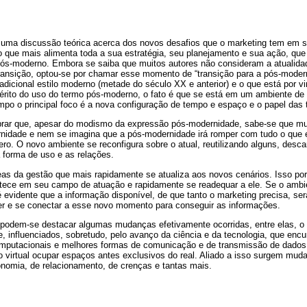
e uma discussão teórica acerca dos novos desafios que o marketing tem em se
 que mais alimenta toda a sua estratégia, seu planejamento e sua ação, que
ós-moderno. Embora se saiba que muitos autores não consideram a atualida
nsição, optou-se por chamar esse momento de “transição para a pós-moder
radicional estilo moderno (metade do século XX e anterior) e o que está por v
rito do uso do termo pós-moderno, o fato é que se está em um ambiente de 
o o principal foco é a nova configuração de tempo e espaço e o papel das 
rar que, apesar do modismo da expressão pós-modernidade, sabe-se que mui
rnidade e nem se imagina que a pós-modernidade irá romper com tudo o que
zero. O novo ambiente se reconfigura sobre o atual, reutilizando alguns, desc
 forma de uso e as relações.
as da gestão que mais rapidamente se atualiza aos novos cenários. Isso p
ntece em seu campo de atuação e rapidamente se readequar a ele. Se o ambi
evidente que a informação disponível, de que tanto o marketing precisa, ser
r e se conectar a esse novo momento para conseguir as informações.
 podem-se destacar algumas mudanças efetivamente ocorridas, entre elas, o
influenciados, sobretudo, pelo avanço da ciência e da tecnologia, que encu
mputacionais e melhores formas de comunicação e de transmissão de dado
 o virtual ocupar espaços antes exclusivos do real. Aliado a isso surgem mud
conomia, de relacionamento, de crenças e tantas mais.