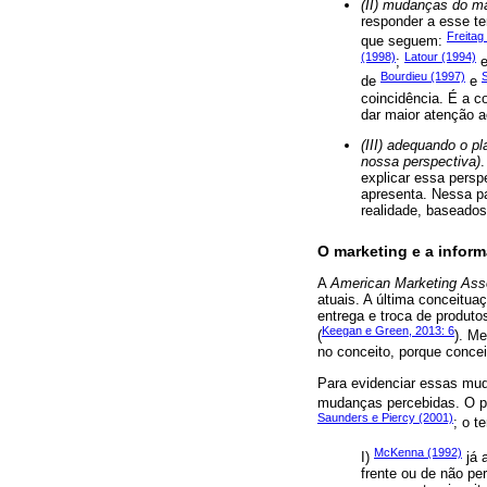
(II) mudanças do m
responder a esse te
Freitag
que seguem:
(1998)
Latour (1994)
;
Bourdieu (1997)
de
e
coincidência. É a 
dar maior atenção 
(III) adequando o p
nossa perspectiva)
.
explicar essa persp
apresenta. Nessa pa
realidade, baseados 
O marketing e a info
A
American Marketing Ass
atuais. A última conceitua
entrega e troca de produto
Keegan e Green, 2013: 6
(
). M
no conceito, porque concei
Para evidenciar essas mud
mudanças percebidas. O pr
Saunders e Piercy (2001)
; o t
McKenna (1992)
I)
já 
frente ou de não pe