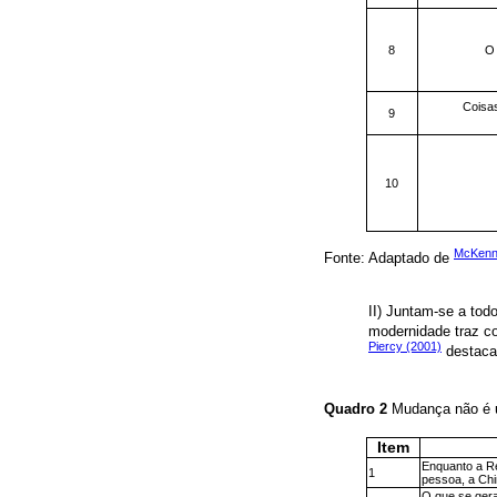
8
O 
Coisa
9
10
McKenn
Fonte: Adaptado de
II) Juntam-se a tod
modernidade traz c
Piercy (2001)
destacam
Quadro 2
Mudança não é 
Item
Enquanto a Re
1
pessoa, a Chi
O que se gera