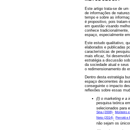
Este artigo trata-se de um
de informações de naturez
tempo e sobre as informaçõ
é propositivo, pois tratam
em questão visando melhor
conhece tradicionalmente,
espaço, especialmente em 
Este estudo qualitativo, qu
elaborados e publicadas p
características de pesquis
mais eficaz, foi desenvol
estratégia a discussão so
da sociedade atual e seus
o redimensionamento do es
Dentro desta estratégia b
espaço decorrentes do avan
conseguinte o impacto des
reflexões sobre essas mud
(I) o marketing e 
pesquisa teórica em
selecionados para 
Sina (2008)
Monteiro e
;
Neto (2014)
Perrotti e
;
não sejam os único