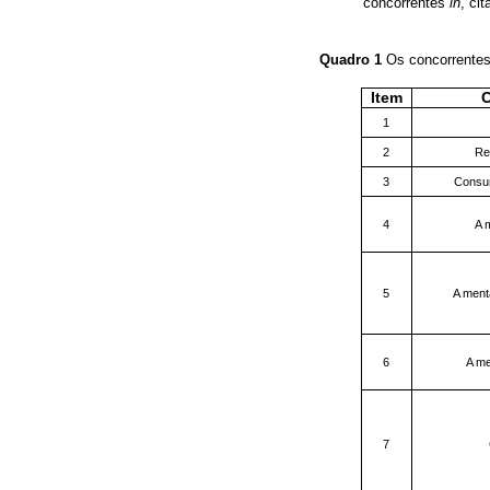
concorrentes
in
, ci
Quadro 1
Os concorrente
Item
1
2
Re
3
Consu
4
A 
5
A ment
6
A me
7