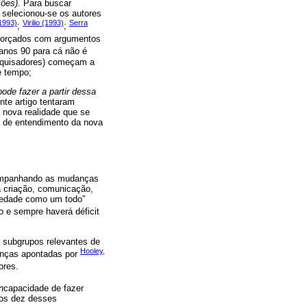
sões)
. Para buscar
 selecionou-se os autores
1993)
Virilio (1993)
Serra
;
;
eforçados com argumentos
 anos 90 para cá não é
esquisadores) começam a
e tempo;
ode fazer a partir dessa
nte artigo tentaram
 nova realidade que se
ca de entendimento da nova
companhando as mudanças
 a criação, comunicação,
ciedade como um todo”
 e sempre haverá déficit
 subgrupos relevantes de
Hooley,
nças apontadas por
ores.
n
capacidade de fazer
 os dez desses