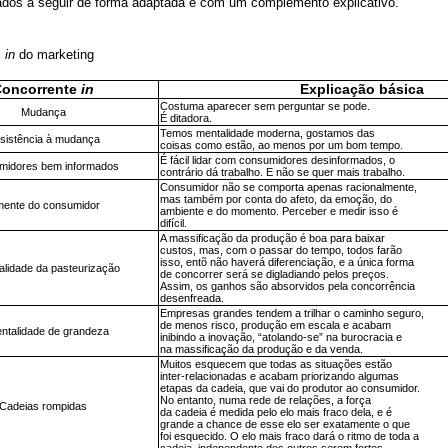
tados a seguir de forma adaptada e com um complemento explicativo.
s
in
do marketing
Concorrente
in
Explicação básica
Costuma aparecer sem perguntar se pode.
Mudança
É ditadora.
Temos mentalidade moderna, gostamos das
sistência à mudança
coisas como estão, ao menos por um bom tempo.
É fácil lidar com consumidores desinformados, o
midores bem informados
contrário dá trabalho. E não se quer mais trabalho.
Consumidor não se comporta apenas racionalmente,
mas também por conta do afeto, da emoção, do
mente do consumidor
ambiente e do momento. Perceber e medir isso é
difícil.
A massificação da produção é boa para baixar
custos, mas, com o passar do tempo, todos farão
isso, entõ não haverá diferenciação, e a única forma
alidade da pasteurização
de concorrer será se digladiando pelos preços.
Assim, os ganhos são absorvidos pela concorrência
desenfreada.
Empresas grandes tendem a trilhar o caminho seguro,
de menos risco, produção em escala e acabam
ntalidade de grandeza
inibindo a inovação, “atolando-se” na burocracia e
na massificação da produção e da venda.
Muitos esquecem que todas as situações estão
inter-relacionadas e acabam priorizando algumas
etapas da cadeia, que vai do produtor ao consumidor.
No entanto, numa rede de relações, a força
Cadeias rompidas
da cadeia é medida pelo elo mais fraco dela, e é
grande a chance de esse elo ser exatamente o que
foi esquecido. O elo mais fraco dará o ritmo de toda a