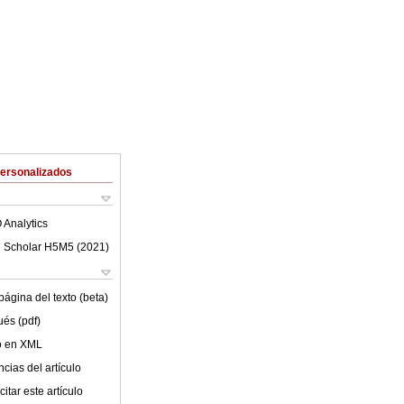
Personalizados
 Analytics
 Scholar H5M5 (
2021
)
ágina del texto (beta)
ués (pdf)
lo en XML
cias del artículo
itar este artículo