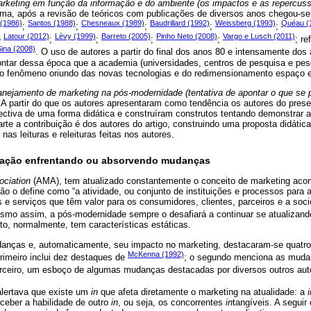
arketing em função da informação e do ambiente (os impactos e as repercus
ma, após a revisão de teóricos com publicações de diversos anos chegou-se
 (1986)
Santos (1988)
Chesneaux (1989)
Baudrillard (1992)
Weissberg (1993)
Quéau (
;
;
;
;
;
Latour (2012)
Lèvy (1999)
Barreto (2005)
Pinho Neto (2008)
Vargo e Lusch (2011)
e
;
;
;
;
; r
Sina (2008)
. O uso de autores a partir do final dos anos 80 e intensamente dos
contar dessa época que a academia (universidades, centros de pesquisa e p
ao fenômeno oriundo das novas tecnologias e do redimensionamento espaço 
lanejamento de marketing na pós-modernidade (tentativa de apontar o que se p
 A partir do que os autores apresentaram como tendência os autores do prese
ectiva de uma forma didática e construíram construtos tentando demonstrar a
rte a contribuição é dos autores do artigo, construindo uma proposta didáti
nas leituras e releituras feitas nos autores.
rmação enfrentando ou absorvendo mudanças
ociation
(AMA), tem atualizado constantemente o conceito de marketing a
ção o define como “a atividade, ou conjunto de instituições e processos para
s e serviços que têm valor para os consumidores, clientes, parceiros e a so
esmo assim, a pós-modernidade sempre o desafiará a continuar se atualizando
to, normalmente, tem características estáticas.
anças e, automaticamente, seu impacto no marketing, destacaram-se quatro
McKenna (1992)
imeiro inclui dez destaques de
; o segundo menciona as muda
erceiro, um esboço de algumas mudanças destacadas por diversos outros aut
alertava que existe um
in
que afeta diretamente o marketing na atualidade: a
i
rceber a habilidade de outro
in
, ou seja, os concorrentes
in
tangíveis. A seguir