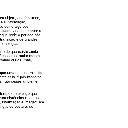
u objeto, que é a troca,
 é a informação,
de como algo pós-
nidade” visando marcar a
ir que pode o período pós-
transição e de grandes
tecnologias.
to do que existe ainda
 é moderno, muito menos
artando outros, mas,
orque uma de suas missões
ente atual é pós-moderno
á fruto desse ambiente.
 tempo e o espaço que
rtou distâncias e tempo,
s, informação e imagem em
anças de postura, de