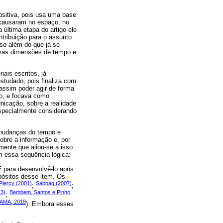
positiva, pois usa uma base
 causaram no espaço, no
última etapa do artigo ele
ntribuição para o assunto
so além do que já se
ovas dimensões de tempo e
iais escritos, já
studado, pois finaliza com
 assim poder agir de forma
ão, e focava como
nicação, sobre a realidade
especialmente considerando
 mudanças do tempo e
obre a informação e, por
ente que aliou-se a isso
m essa sequência lógica:
E para desenvolvê-lo após
pósitos desse item. Os
Piercy (2001)
Sabbag (2007)
;
;
13)
Bembem, Santos e Pinho
;
AMA, 2018
). Embora esses