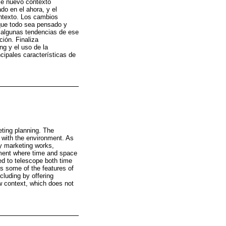
ese nuevo contexto
o en el ahora, y el
ontexto. Los cambios
 que todo sea pensado y
a algunas tendencias de ese
ión. Finaliza
ng y el uso de la
cipales características de
eting planning. The
 with the environment. As
ay marketing works,
onment where time and space
d to telescope both time
s some of the features of
cluding by offering
ew context, which does not