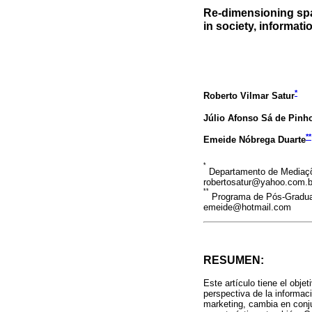
Re-dimensioning spa
in society, informat
*
Roberto Vilmar Satur
Júlio Afonso Sá de Pinh
**
Emeide Nóbrega Duarte
*
Departamento de Mediações
robertosatur@yahoo.com.b
**
Programa de Pós-Graduaç
emeide@hotmail.com
RESUMEN:
Este artículo tiene el obje
perspectiva de la informaci
marketing, cambia en conj