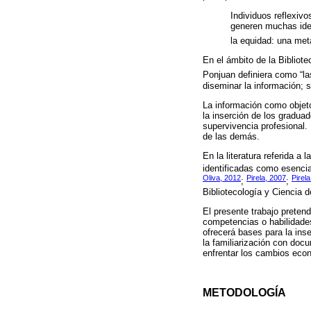
Individuos reflexiv
generen muchas ideas
la equidad: una met
En el ámbito de la Bibliote
Ponjuan definiera como “las
diseminar la información; s
La información como objeto 
la inserción de los gradua
supervivencia profesional.
de las demás.
En la literatura referida a
identificadas como esencial
Oliva, 2012
Pirela, 2007
Pirel
;
;
Bibliotecología y Ciencia d
El presente trabajo preten
competencias o habilidades
ofrecerá bases para la inse
la familiarización con doc
enfrentar los cambios econ
METODOLOGÍA