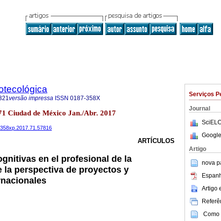
iotecológica
Serviços P
321
versão impressa
ISSN
0187-358X
Journal
o.71 Ciudad de México Jan./Abr. 2017
SciELO
187358xp.2017.71.57816
Google
ARTÍCULOS
Artigo
gnitivas en el profesional de la
nova p
 la perspectiva de proyectos y
Espanh
rnacionales
Artigo
Referên
Como c