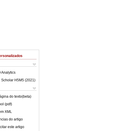
ersonalizados
 Analytics
 Scholar H5M5 (
2021
)
ágina do texto(beta)
ol (pdf)
 em XML
cias do artigo
itar este artigo