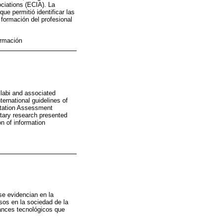
ciations (ECIA). La
ue permitió identificar las
 formación del profesional
ormación
llabi and associated
ternational guidelines of
ditation Assessment
tary research presented
on of information
se evidencian en la
sos en la sociedad de la
vances tecnológicos que