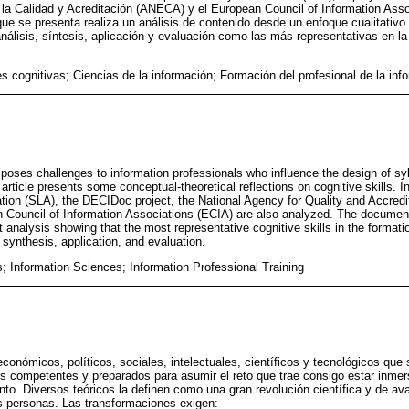
la Calidad y Acreditación (ANECA) y el European Council of Information Asso
e se presenta realiza un análisis de contenido desde un enfoque cualitativo q
nálisis, síntesis, aplicación y evaluación como las más representativas en la
s cognitivas; Ciencias de la información; Formación del profesional de la inf
poses challenges to information professionals who influence the design of sy
article presents some conceptual-theoretical reflections on cognitive skills. In
ation (SLA), the DECIDoc project, the National Agency for Quality and Accre
Council of Information Associations (ECIA) are also analyzed. The documen
nt analysis showing that the most representative cognitive skills in the formati
 synthesis, application, and evaluation.
s; Information Sciences; Information Professional Training
conómicos, políticos, sociales, intelectuales, científicos y tecnológicos que 
os competentes y preparados para asumir el reto que trae consigo estar inmer
nto. Diversos teóricos la definen como una gran revolución científica y de a
 personas. Las transformaciones exigen: