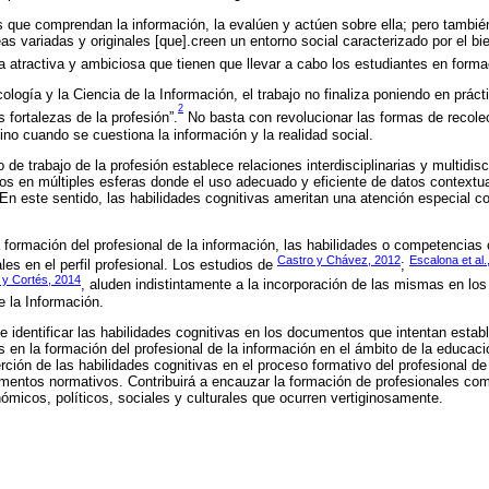
os que comprendan la información, la evalúen y actúen sobre ella; pero tambié
 variadas y originales [que].creen un entorno social caracterizado por el bien
a atractiva y ambiciosa que tienen que llevar a cabo los estudiantes en forma
cología y la Ciencia de la Información, el trabajo no finaliza poniendo en prác
2
 fortalezas de la profesión”.
No basta con revolucionar las formas de recolec
ino cuando se cuestiona la información y la realidad social.
de trabajo de la profesión establece relaciones interdisciplinarias y multidisc
dos en múltiples esferas donde el uso adecuado y eficiente de datos contextua
 En este sentido, las habilidades cognitivas ameritan una atención especial c
 la formación del profesional de la información, las habilidades o competencias
Castro y Chávez, 2012
Escalona et al.
es en el perfil profesional. Los estudios de
;
a y Cortés, 2014
, aluden indistintamente a la incorporación de las mismas en los
e la Información.
de identificar las habilidades cognitivas en los documentos que intentan esta
 en la formación del profesional de la información en el ámbito de la educació
rción de las habilidades cognitivas en el proceso formativo del profesional de 
umentos normativos. Contribuirá a encauzar la formación de profesionales c
ómicos, políticos, sociales y culturales que ocurren vertiginosamente.