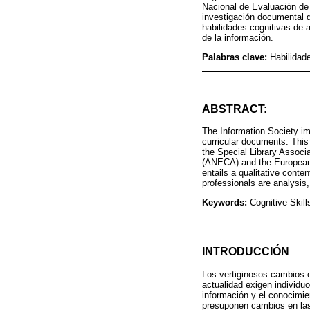
Nacional de Evaluación de 
investigación documental qu
habilidades cognitivas de a
de la información.
Palabras clave:
Habilidade
ABSTRACT:
The Information Society im
curricular documents. This 
the Special Library Associ
(ANECA) and the European 
entails a qualitative conte
professionals are analysis,
Keywords:
Cognitive Skill
INTRODUCCIÓN
Los vertiginosos cambios e
actualidad exigen individu
información y el conocimie
presuponen cambios en las