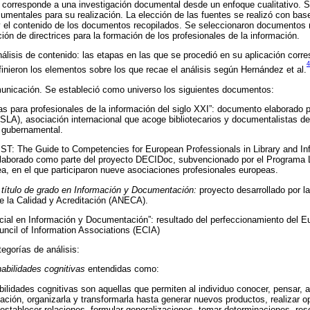
 corresponde a una investigación documental desde un enfoque cualitativo. S
umentales para su realización. La elección de las fuentes se realizó con bas
y el contenido de los documentos recopilados. Se seleccionaron documentos 
ción de directrices para la formación de los profesionales de la información.
lisis de contenido: las etapas en las que se procedió en su aplicación corres
4
inieron los elementos sobre los que recae el análisis según Hernández et al.
unicación. Se estableció como universo los siguientes documentos:
s para profesionales de la información del siglo XXI”: documento elaborado po
SLA), asociación internacional que acoge bibliotecarios y documentalistas de
 gubernamental.
IST: The Guide to Competencies for European Professionals in Library and In
aborado como parte del proyecto DECIDoc, subvencionado por el Programa L
a, en el que participaron nueve asociaciones profesionales europeas.
: título de grado en Información y Documentación:
proyecto desarrollado por l
e la Calidad y Acreditación (ANECA).
ncial en Información y Documentación”: resultado del perfeccionamiento del Eu
ncil of Information Associations (ECIA)
egorías de análisis:
habilidades cognitivas
entendidas como:
bilidades cognitivas son aquellas que permiten al individuo conocer, pensar,
ación, organizarla y transformarla hasta generar nuevos productos, realizar o
stablecer relaciones, formular generalizaciones, tomar determinaciones, res