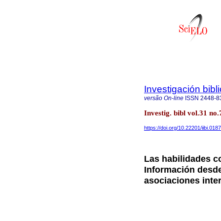
Investigación bibl
versão On-line
ISSN
2448-8
Investig. bibl vol.31 n
https://doi.org/10.22201/iibi.0
Las habilidades co
Información desde
asociaciones inte