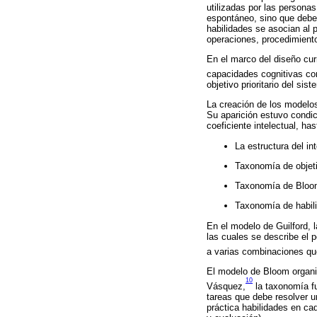
utilizadas por las personas
espontáneo, sino que debe 
habilidades se asocian al 
operaciones, procedimiento
En el marco del diseño cur
capacidades cognitivas co
objetivo prioritario del sis
La creación de los modelos
Su aparición estuvo condici
coeficiente intelectual, h
La estructura del int
Taxonomía de objet
Taxonomía de Bloom
Taxonomía de habili
En el modelo de Guilford, l
las cuales se describe el 
a varias combinaciones que
El modelo de Bloom organiz
10
Vásquez,
la taxonomía fu
tareas que debe resolver u
práctica habilidades en ca