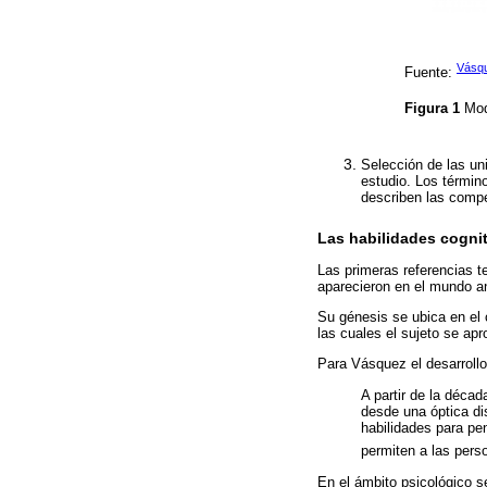
Vásq
Fuente:
Figura 1
Mod
Selección de las un
estudio. Los términ
describen las comp
Las habilidades cogni
Las primeras referencias te
aparecieron en el mundo an
Su génesis se ubica en el
las cuales el sujeto se apr
Para Vásquez el desarrollo
A partir de la déca
desde una óptica dis
habilidades para pe
permiten a las pers
En el ámbito psicológico s