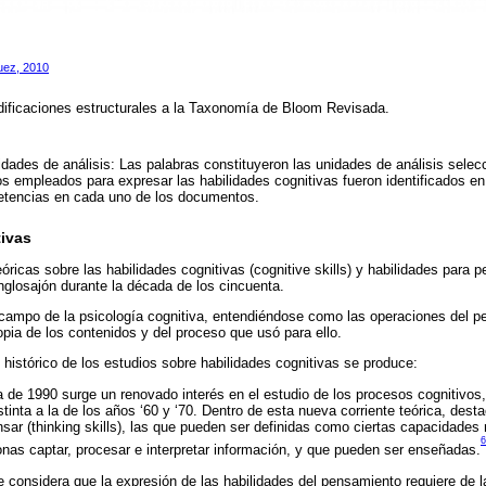
uez, 2010
ificaciones estructurales a la Taxonomía de Bloom Revisada.
idades de análisis: Las palabras constituyeron las unidades de análisis selec
os empleados para expresar las habilidades cognitivas fueron identificados e
etencias en cada uno de los documentos.
tivas
óricas sobre las habilidades cognitivas (cognitive skills) y habilidades para pe
glosajón durante la década de los cincuenta.
 campo de la psicología cognitiva, entendiéndose como las operaciones del 
opia de los contenidos y del proceso que usó para ello.
 histórico de los estudios sobre habilidades cognitivas se produce:
da de 1990 surge un renovado interés en el estudio de los procesos cognitivos
tinta a la de los años ‘60 y ‘70. Dentro de esta nueva corriente teórica, desta
nsar (thinking skills), las que pueden ser definidas como ciertas capacidades
6
onas captar, procesar e interpretar información, y que pueden ser enseñadas.
e considera que la expresión de las habilidades del pensamiento requiere de l