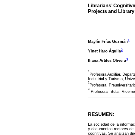
Librarians’ Cognitive
Projects and Library
1
Maylín Frías Guzmán
2
Yinet Haro Águila
3
Iliana Artiles Olivera
1
Profesora Auxiliar. Depar
Industrial y Turismo, Univ
2
Profesora. Preuniversita
3
Profesora Titular. Vicerr
RESUMEN:
La sociedad de la informa
y documentos rectores de s
cognitivas. Se analizan di