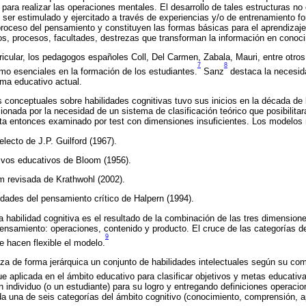
 para realizar las operaciones mentales. El desarrollo de tales estructuras n
ser estimulado y ejercitado a través de experiencias y/o de entrenamiento fo
proceso del pensamiento y constituyen las formas básicas para el aprendizaj
s, procesos, facultades, destrezas que transforman la información en conoc
ricular, los pedagogos españoles Coll, Del Carmen, Zabala, Mauri, entre otros,
7
8
mo esenciales en la formación de los estudiantes.
Sanz
destaca la necesida
tema educativo actual.
 conceptuales sobre habilidades cognitivas tuvo sus inicios en la década de l
onada por la necesidad de un sistema de clasificación teórico que posibilitar
asta entonces examinado por test con dimensiones insuficientes. Los modelos
electo de J.P. Guilford (1967).
ivos educativos de Bloom (1956).
 revisada de Krathwohl (2002).
dades del pensamiento crítico de Halpern (1994).
a habilidad cognitiva es el resultado de la combinación de las tres dimensione
pensamiento: operaciones, contenido y producto. El cruce de las categorías d
9
 hacen flexible el modelo.
a de forma jerárquica un conjunto de habilidades intelectuales según su com
e aplicada en el ámbito educativo para clasificar objetivos y metas educativa
n individuo (o un estudiante) para su logro y entregando definiciones operaci
da una de seis categorías del ámbito cognitivo (conocimiento, comprensión, apl