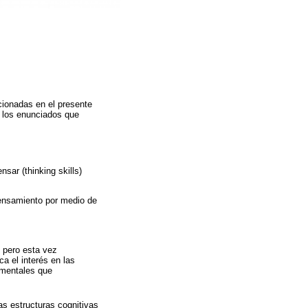
cionadas en el presente
n los enunciados que
nsar (thinking skills)
pensamiento por medio de
, pero esta vez
ca el interés en las
 mentales que
as estructuras cognitivas