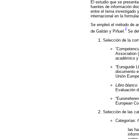
El estudio que se presenta
fuentes de información doc
entre el tema investigado 
internacional en la formula
Se empleó el método de aná
3
de Gaitán y Piñuel.
Se def
Selección de la com
“Competencia
Association (
académico y
“Euroguide L
documento el
Unión Europe
Libro blanco
Evaluación d
“Eurorrefere
European Cou
Selección de las cat
Categorías:
las ha
inform
como e