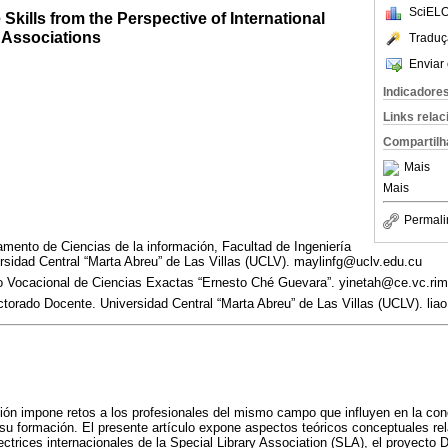
SciELO
 Skills from the Perspective of International
 Associations
Traduç
Enviar 
Indicadore
Links rela
Compartilh
Mais
Mais
Permali
tamento de Ciencias de la información, Facultad de Ingeniería
ersidad Central “Marta Abreu” de Las Villas (UCLV). maylinfg@uclv.edu.cu
rio Vocacional de Ciencias Exactas “Ernesto Ché Guevara”. yinetah@ce.vc.ri
ectorado Docente. Universidad Central “Marta Abreu” de Las Villas (UCLV). li
ción impone retos a los profesionales del mismo campo que influyen en la co
u formación. El presente artículo expone aspectos teóricos conceptuales rela
rectrices internacionales de la Special Library Association (SLA), el proyecto