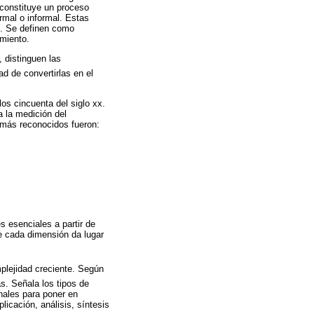
o constituye un proceso
rmal o informal. Estas
e. Se definen como
imiento.
 distinguen las
d de convertirlas en el
os cincuenta del siglo xx.
a la medición del
 más reconocidos fueron:
s esenciales a partir de
e cada dimensión da lugar
plejidad creciente. Según
s. Señala los tipos de
onales para poner en
icación, análisis, síntesis