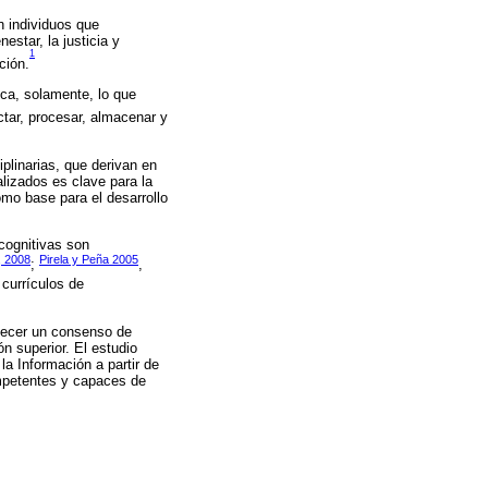
n individuos que
estar, la justicia y
1
ción.
tica, solamente, lo que
tar, procesar, almacenar y
iplinarias, que derivan en
lizados es clave para la
omo base para el desarrollo
 cognitivas son
, 2008
Pirela y Peña 2005
;
,
 currículos de
blecer un consenso de
n superior. El estudio
la Información a partir de
ompetentes y capaces de