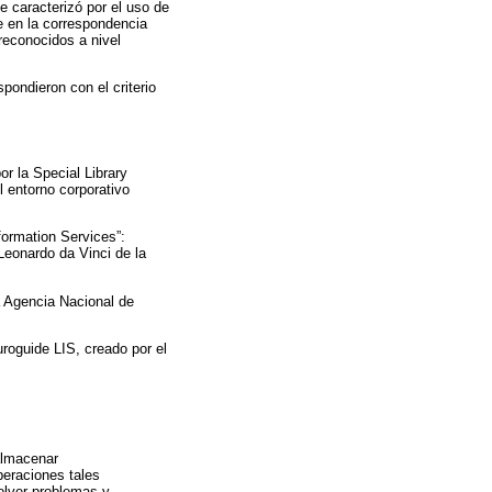
e caracterizó por el uso de
e en la correspondencia
reconocidos a nivel
pondieron con el criterio
r la Special Library
l entorno corporativo
formation Services”:
eonardo da Vinci de la
a Agencia Nacional de
roguide LIS, creado por el
 almacenar
peraciones tales
olver problemas y