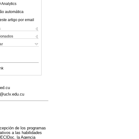
 Analytics
ão automática
este artigo por email
s
cionados
ar
nk
med.cu
ao@uclv.edu.cu
ncepción de los programas
tivos a las habilidades
 DECIDoc, la Agencia