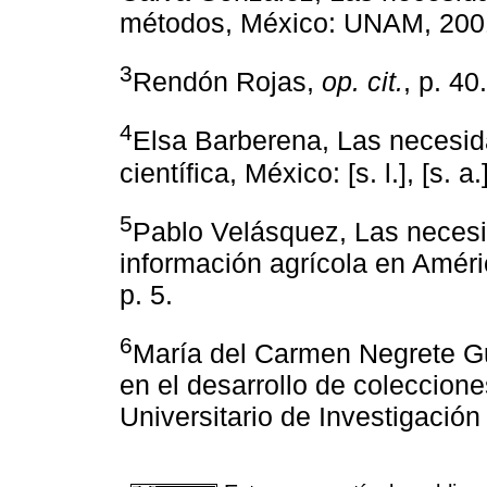
métodos, México: UNAM, 2001
3
Rendón Rojas,
op. cit.
, p. 40.
4
Elsa Barberena, Las necesid
científica, México: [s. l.], [s. a.]
5
Pablo Velásquez, Las necesi
información agrícola en Améric
p. 5.
6
María del Carmen Negrete Gu
en el desarrollo de coleccio
Universitario de Investigación 